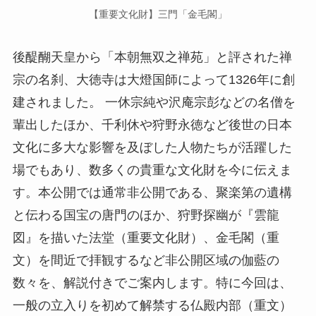
【重要文化財】三門「金毛閣」
後醍醐天皇から「本朝無双之禅苑」と評された禅
宗の名刹、大徳寺は大燈国師によって1326年に創
建されました。 一休宗純や沢庵宗彭などの名僧を
輩出したほか、千利休や狩野永徳など後世の日本
文化に多大な影響を及ぼした人物たちが活躍した
場でもあり、数多くの貴重な文化財を今に伝えま
す。本公開では通常非公開である、聚楽第の遺構
と伝わる国宝の唐門のほか、狩野探幽が『雲龍
図』を描いた法堂（重要文化財）、金毛閣（重
文）を間近で拝観するなど非公開区域の伽藍の
数々を、解説付きでご案内します。特に今回は、
一般の立入りを初めて解禁する仏殿内部（重文）