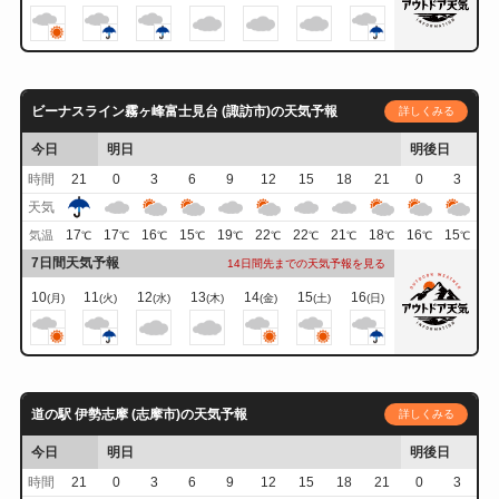
ビーナスライン霧ヶ峰富士見台 (諏訪市)の天気予報
詳しくみる
今日
明日
明後日
時間
21
0
3
6
9
12
15
18
21
0
3
天気
17
17
16
15
19
22
22
21
18
16
15
気温
℃
℃
℃
℃
℃
℃
℃
℃
℃
℃
℃
7日間天気予報
14日間先までの天気予報を見る
10
11
12
13
14
15
16
(月)
(火)
(水)
(木)
(金)
(土)
(日)
道の駅 伊勢志摩 (志摩市)の天気予報
詳しくみる
今日
明日
明後日
時間
21
0
3
6
9
12
15
18
21
0
3