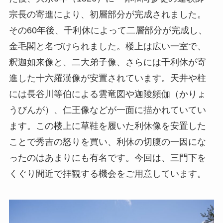
宗長の寄進により、初層部分が完成されました。
その60年後、千利休によって二層部分が完成し、
金毛閣と名づけられました。楼上は広い一室で、
釈迦如来像と、二大弟子像、さらには千利休が寄
進した十六羅漢像が安置されています。天井や柱
には長谷川等伯による雲竜図や迦陵頻伽（かりょ
うびんが）、仁王像などが一面に描かれていてい
ます。この楼上に草鞋を履いた利休像を安置した
ことで秀吉の怒りを買い、利休の切腹の一因にな
ったのはあまりにも有名です。今回は、三門下を
くぐり間近で拝観する機会をご用意しています。