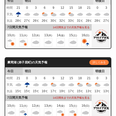
今日
明日
明後日
時間
21
0
3
6
9
12
15
18
21
0
3
天気
28
27
26
26
30
32
33
31
28
28
27
気温
℃
℃
℃
℃
℃
℃
℃
℃
℃
℃
℃
7日間天気予報
14日間先までの天気予報を見る
10
11
12
13
14
15
16
(月)
(火)
(水)
(木)
(金)
(土)
(日)
摩周湖 (弟子屈町)の天気予報
詳しくみる
今日
明日
明後日
時間
21
0
3
6
9
12
15
18
21
0
3
天気
15
15
15
16
17
19
17
15
13
13
13
気温
℃
℃
℃
℃
℃
℃
℃
℃
℃
℃
℃
7日間天気予報
14日間先までの天気予報を見る
10
11
12
13
14
15
16
(月)
(火)
(水)
(木)
(金)
(土)
(日)