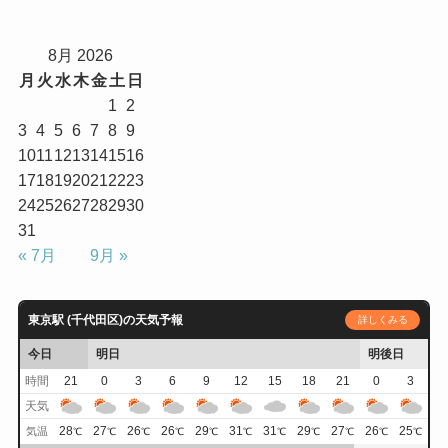
8月 2026
月
火
水
木
金
土
日
1
2
3
4
5
6
7
8
9
10
11
12
13
14
15
16
17
18
19
20
21
22
23
24
25
26
27
28
29
30
31
« 7月
9月 »
東京駅 (千代田区)の天気予報
詳しくみる
今日
明日
明後日
時間
21
0
3
6
9
12
15
18
21
0
3
天気
28
27
26
26
29
31
31
29
27
26
25
気温
℃
℃
℃
℃
℃
℃
℃
℃
℃
℃
℃