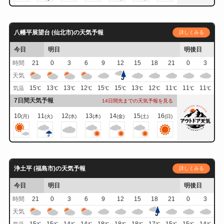
八幡平展望台 (仙北市)の天気予報
詳しくみる
今日
明日
明後日
時間
21
0
3
6
9
12
15
18
21
0
3
天気
15
13
13
12
15
15
13
12
11
11
11
気温
℃
℃
℃
℃
℃
℃
℃
℃
℃
℃
℃
7日間天気予報
14日間先までの天気予報を見る
10
11
12
13
14
15
16
(月)
(火)
(水)
(木)
(金)
(土)
(日)
浄土平 (福島市)の天気予報
詳しくみる
今日
明日
明後日
時間
21
0
3
6
9
12
15
18
21
0
3
天気