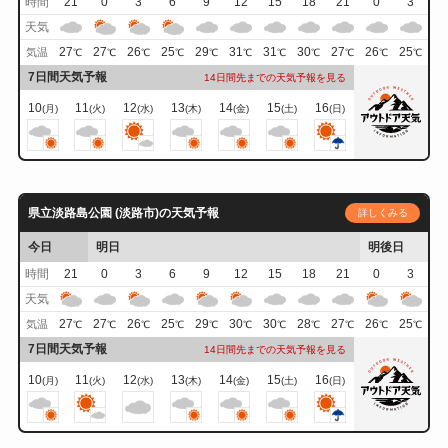
時間
21
0
3
6
9
12
15
18
21
0
3
天気
27
27
26
25
29
31
31
30
27
26
25
気温
℃
℃
℃
℃
℃
℃
℃
℃
℃
℃
℃
7日間天気予報
14日間先までの天気予報を見る
10
11
12
13
14
15
16
(月)
(火)
(水)
(木)
(金)
(土)
(日)
県立淡路島公園 (淡路市)の天気予報
詳しくみる
今日
明日
明後日
時間
21
0
3
6
9
12
15
18
21
0
3
天気
27
27
26
25
29
30
30
28
27
26
25
気温
℃
℃
℃
℃
℃
℃
℃
℃
℃
℃
℃
7日間天気予報
14日間先までの天気予報を見る
10
11
12
13
14
15
16
(月)
(火)
(水)
(木)
(金)
(土)
(日)