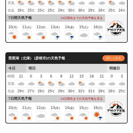
天気
26
25
25
25
29
30
30
29
26
25
24
気温
℃
℃
℃
℃
℃
℃
℃
℃
℃
℃
℃
7日間天気予報
14日間先までの天気予報を見る
10
11
12
13
14
15
16
(月)
(火)
(水)
(木)
(金)
(土)
(日)
琵琶湖（北湖） (彦根市)の天気予報
詳しくみる
今日
明日
明後日
時間
21
0
3
6
9
12
15
18
21
0
3
天気
29
27
26
25
29
30
32
31
28
26
25
気温
℃
℃
℃
℃
℃
℃
℃
℃
℃
℃
℃
7日間天気予報
14日間先までの天気予報を見る
10
11
12
13
14
15
16
(月)
(火)
(水)
(木)
(金)
(土)
(日)