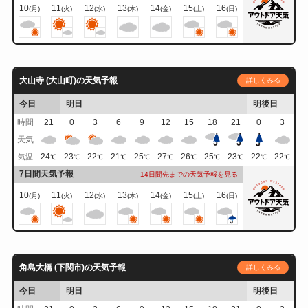
10
11
12
13
14
15
16
(月)
(火)
(水)
(木)
(金)
(土)
(日)
大山寺 (大山町)の天気予報
詳しくみる
今日
明日
明後日
時間
21
0
3
6
9
12
15
18
21
0
3
天気
24
23
22
21
25
27
26
25
23
22
22
気温
℃
℃
℃
℃
℃
℃
℃
℃
℃
℃
℃
7日間天気予報
14日間先までの天気予報を見る
10
11
12
13
14
15
16
(月)
(火)
(水)
(木)
(金)
(土)
(日)
角島大橋 (下関市)の天気予報
詳しくみる
今日
明日
明後日