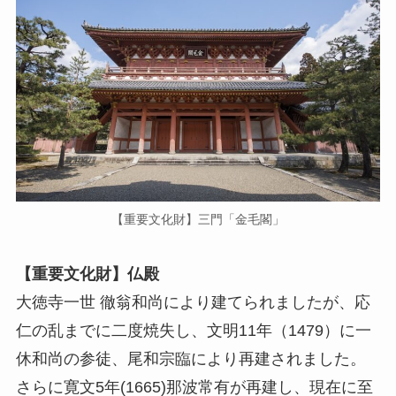
【重要文化財】三門「金毛閣」
【重要文化財】仏殿
大徳寺一世 徹翁和尚により建てられましたが、応
仁の乱までに二度焼失し、文明11年（1479）に一
休和尚の参徒、尾和宗臨により再建されました。
さらに寛文5年(1665)那波常有が再建し、現在に至