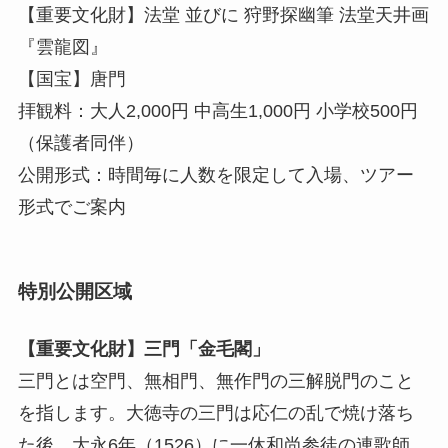
【重要文化財】法堂 並びに 狩野探幽筆 法堂天井画
『雲龍図』
【国宝】唐門
拝観料：大人2,000円 中高生1,000円 小学校500円
（保護者同伴）
公開形式：時間毎に人数を限定して入場、ツアー
形式でご案内
特別公開区域
【重要文化財】三門「金毛閣」
三門とは空門、無相門、無作門の三解脱門のこと
を指します。大徳寺の三門は応仁の乱で焼け落ち
た後、大永6年（1526）に一休和尚参徒の連歌師