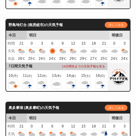
野島埼灯台 (南房総市)の天気予報
詳しくみる
今日
明日
明後日
時間
21
0
3
6
9
12
15
18
21
0
3
天気
26
25
24
24
29
29
29
27
25
24
24
気温
℃
℃
℃
℃
℃
℃
℃
℃
℃
℃
℃
7日間天気予報
14日間先までの天気予報を見る
10
11
12
13
14
15
16
(月)
(火)
(水)
(木)
(金)
(土)
(日)
奥多摩湖 (奥多摩町)の天気予報
詳しくみる
今日
明日
明後日
時間
21
0
3
6
9
12
15
18
21
0
3
天気