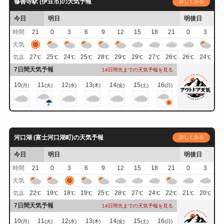
修善寺駅 (伊豆市)の天気予報
詳しくみる
今日
明日
明後日
時間
21
0
3
6
9
12
15
18
21
0
3
天気
27
25
24
25
28
29
29
27
26
26
24
気温
℃
℃
℃
℃
℃
℃
℃
℃
℃
℃
℃
7日間天気予報
14日間先までの天気予報を見る
10
11
12
13
14
15
16
(月)
(火)
(水)
(木)
(金)
(土)
(日)
河口湖 (富士河口湖町)の天気予報
詳しくみる
今日
明日
明後日
時間
21
0
3
6
9
12
15
18
21
0
3
天気
22
19
18
19
25
28
27
24
22
21
20
気温
℃
℃
℃
℃
℃
℃
℃
℃
℃
℃
℃
7日間天気予報
14日間先までの天気予報を見る
10
11
12
13
14
15
16
(月)
(火)
(水)
(木)
(金)
(土)
(日)