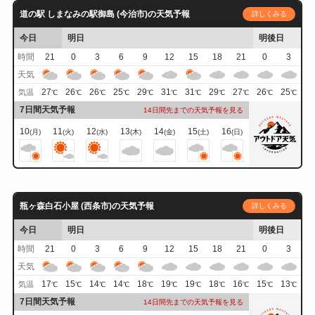
道の駅 しまなみの駅御島 (今治市)の天気予報
詳しくみる
今日
明日
明後日
時間
21
0
3
6
9
12
15
18
21
0
3
天気
27
26
26
25
29
31
31
29
27
26
25
気温
℃
℃
℃
℃
℃
℃
℃
℃
℃
℃
℃
7日間天気予報
14日間先までの天気予報を見る
10
11
12
13
14
15
16
(月)
(火)
(水)
(木)
(金)
(土)
(日)
瓶ヶ森白石小屋 (西条市)の天気予報
詳しくみる
今日
明日
明後日
時間
21
0
3
6
9
12
15
18
21
0
3
天気
17
15
14
14
18
19
19
18
16
15
13
気温
℃
℃
℃
℃
℃
℃
℃
℃
℃
℃
℃
7日間天気予報
14日間先までの天気予報を見る