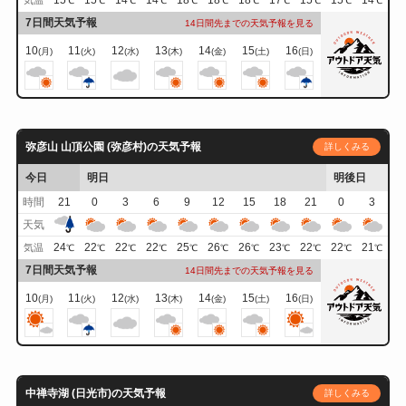
15
15
14
14
18
18
18
17
15
15
14
気温
℃
℃
℃
℃
℃
℃
℃
℃
℃
℃
℃
7日間天気予報
14日間先までの天気予報を見る
10
11
12
13
14
15
16
(月)
(火)
(水)
(木)
(金)
(土)
(日)
弥彦山 山頂公園 (弥彦村)の天気予報
詳しくみる
今日
明日
明後日
時間
21
0
3
6
9
12
15
18
21
0
3
天気
24
22
22
22
25
26
26
23
22
22
21
気温
℃
℃
℃
℃
℃
℃
℃
℃
℃
℃
℃
7日間天気予報
14日間先までの天気予報を見る
10
11
12
13
14
15
16
(月)
(火)
(水)
(木)
(金)
(土)
(日)
中禅寺湖 (日光市)の天気予報
詳しくみる