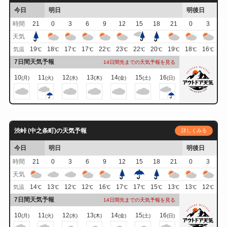
今日
明日
明後日
時間
21
0
3
6
9
12
15
18
21
0
3
天気
19
18
17
17
22
23
22
20
19
18
16
気温
℃
℃
℃
℃
℃
℃
℃
℃
℃
℃
℃
7日間天気予報
14日間先までの天気予報を見る
10
11
12
13
14
15
16
(月)
(火)
(水)
(木)
(金)
(土)
(日)
渋峠 (中之条町)の天気予報
詳しくみる
今日
明日
明後日
時間
21
0
3
6
9
12
15
18
21
0
3
天気
14
13
12
12
16
17
17
15
13
13
12
気温
℃
℃
℃
℃
℃
℃
℃
℃
℃
℃
℃
7日間天気予報
14日間先までの天気予報を見る
10
11
12
13
14
15
16
(月)
(火)
(水)
(木)
(金)
(土)
(日)