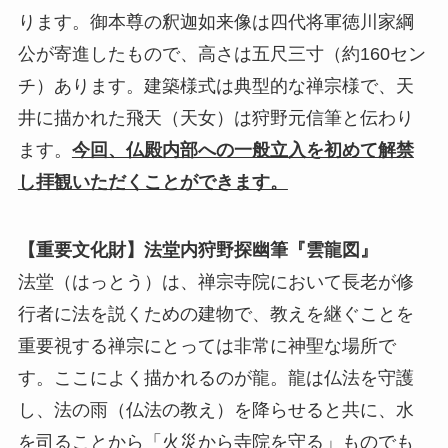
ります。御本尊の釈迦如来像は四代将軍徳川家綱
公が寄進したもので、高さは五尺三寸（約160セン
チ）あります。建築様式は典型的な禅宗様で、天
井に描かれた飛天（天女）は狩野元信筆と伝わり
ます。
今回、仏殿内部への一般立入を初めて解禁
し拝観いただくことができます。
【重要文化財】法堂内狩野探幽筆『雲龍図』
法堂（はっとう）は、禅宗寺院において長老が修
行者に法を説くための建物で、教えを継ぐことを
重要視する禅宗にとっては非常に神聖な場所で
す。ここによく描かれるのが龍。龍は仏法を守護
し、法の雨（仏法の教え）を降らせると共に、水
を司ることから「火災から寺院を守る」ものでも