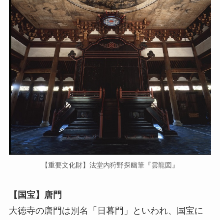
【重要文化財】法堂内狩野探幽筆『雲龍図』
【国宝】唐門
大徳寺の唐門は別名「日暮門」といわれ、国宝に