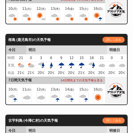
10
11
12
13
14
15
16
(月)
(火)
(水)
(木)
(金)
(土)
(日)
桜島 (鹿児島市)の天気予報
詳しくみる
今日
明日
明後日
時間
21
0
3
6
9
12
15
18
21
0
3
天気
21
21
20
20
20
20
21
20
20
20
20
気温
℃
℃
℃
℃
℃
℃
℃
℃
℃
℃
℃
7日間天気予報
14日間先までの天気予報を見る
10
11
12
13
14
15
16
(月)
(火)
(水)
(木)
(金)
(土)
(日)
古宇利島 (今帰仁村)の天気予報
詳しくみる
今日
明日
明後日