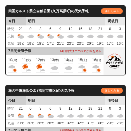
四国カルスト県立自然公園 (久万高原町)の天気予報
詳しくみる
今日
明日
明後日
時間
21
0
3
6
9
12
15
18
21
0
3
天気
19
19
18
17
21
23
23
20
19
17
16
気温
℃
℃
℃
℃
℃
℃
℃
℃
℃
℃
℃
7日間天気予報
14日間先までの天気予報を見る
10
11
12
13
14
15
16
(月)
(火)
(水)
(木)
(金)
(土)
(日)
海の中道海浜公園 (福岡市東区)の天気予報
詳しくみる
今日
明日
明後日
時間
21
0
3
6
9
12
15
18
21
0
3
天気
31
30
28
28
30
32
32
31
30
29
28
気温
℃
℃
℃
℃
℃
℃
℃
℃
℃
℃
℃
7日間天気予報
14日間先までの天気予報を見る