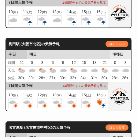
7日間天気予報
14日間先までの天気予報を見る
10
11
12
13
14
15
16
(月)
(火)
(水)
(木)
(金)
(土)
(日)
梅田駅 (大阪市北区)の天気予報
詳しくみる
今日
明日
明後日
時間
21
0
3
6
9
12
15
18
21
0
3
天気
30
29
28
27
30
32
34
31
30
28
28
気温
℃
℃
℃
℃
℃
℃
℃
℃
℃
℃
℃
7日間天気予報
14日間先までの天気予報を見る
10
11
12
13
14
15
16
(月)
(火)
(水)
(木)
(金)
(土)
(日)
名古屋駅 (名古屋市中村区)の天気予報
詳しくみる