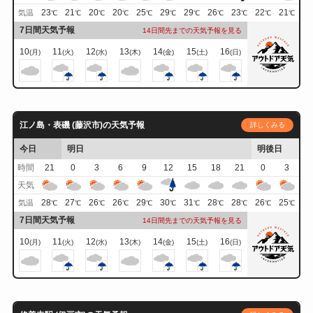
23
21
20
20
25
29
29
26
23
22
21
気温
℃
℃
℃
℃
℃
℃
℃
℃
℃
℃
℃
7日間天気予報
14日間先までの天気予報を見る
10
11
12
13
14
15
16
(月)
(火)
(水)
(木)
(金)
(土)
(日)
江ノ島・表磯 (藤沢市)の天気予報
詳しくみる
今日
明日
明後日
時間
21
0
3
6
9
12
15
18
21
0
3
天気
28
27
26
26
29
30
31
28
28
26
25
気温
℃
℃
℃
℃
℃
℃
℃
℃
℃
℃
℃
7日間天気予報
14日間先までの天気予報を見る
10
11
12
13
14
15
16
(月)
(火)
(水)
(木)
(金)
(土)
(日)