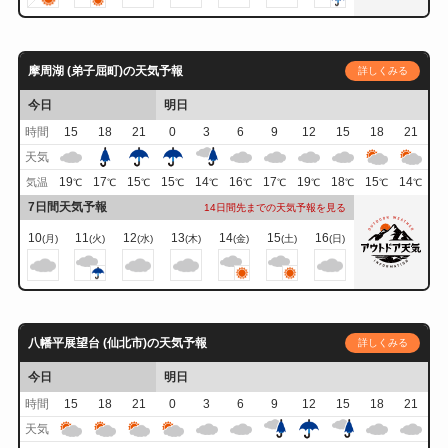
摩周湖 (弟子屈町)の天気予報
詳しくみる
今日
明日
時間
15
18
21
0
3
6
9
12
15
18
21
天気
19
17
15
15
14
16
17
19
18
15
14
気温
℃
℃
℃
℃
℃
℃
℃
℃
℃
℃
℃
7日間天気予報
14日間先までの天気予報を見る
10
11
12
13
14
15
16
(月)
(火)
(水)
(木)
(金)
(土)
(日)
八幡平展望台 (仙北市)の天気予報
詳しくみる
今日
明日
時間
15
18
21
0
3
6
9
12
15
18
21
天気