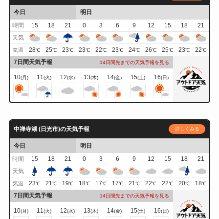
今日
明日
時間
15
18
21
0
3
6
9
12
15
18
21
天気
28
25
23
23
22
23
24
26
25
23
22
気温
℃
℃
℃
℃
℃
℃
℃
℃
℃
℃
℃
7日間天気予報
14日間先までの天気予報を見る
10
11
12
13
14
15
16
(月)
(火)
(水)
(木)
(金)
(土)
(日)
中禅寺湖 (日光市)の天気予報
詳しくみる
今日
明日
時間
15
18
21
0
3
6
9
12
15
18
21
天気
23
21
19
18
17
17
21
22
22
20
18
気温
℃
℃
℃
℃
℃
℃
℃
℃
℃
℃
℃
7日間天気予報
14日間先までの天気予報を見る
10
11
12
13
14
15
16
(月)
(火)
(水)
(木)
(金)
(土)
(日)