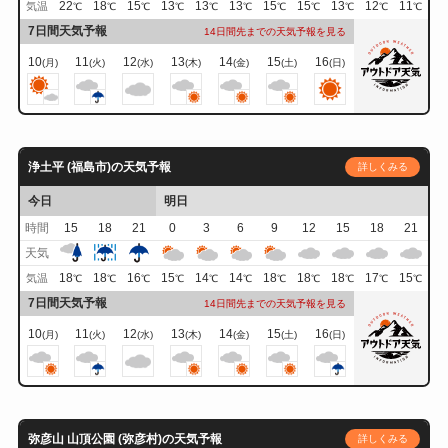
22
18
15
13
13
13
15
15
13
12
11
気温
℃
℃
℃
℃
℃
℃
℃
℃
℃
℃
℃
7日間天気予報
14日間先までの天気予報を見る
10
11
12
13
14
15
16
(月)
(火)
(水)
(木)
(金)
(土)
(日)
浄土平 (福島市)の天気予報
詳しくみる
今日
明日
時間
15
18
21
0
3
6
9
12
15
18
21
天気
18
18
16
15
14
14
18
18
18
17
15
気温
℃
℃
℃
℃
℃
℃
℃
℃
℃
℃
℃
7日間天気予報
14日間先までの天気予報を見る
10
11
12
13
14
15
16
(月)
(火)
(水)
(木)
(金)
(土)
(日)
弥彦山 山頂公園 (弥彦村)の天気予報
詳しくみる