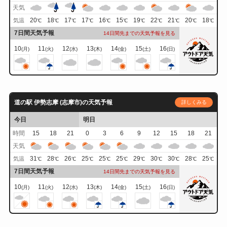
天気
20
18
17
17
16
15
19
22
21
20
18
気温
℃
℃
℃
℃
℃
℃
℃
℃
℃
℃
℃
7日間天気予報
14日間先までの天気予報を見る
10
11
12
13
14
15
16
(月)
(火)
(水)
(木)
(金)
(土)
(日)
道の駅 伊勢志摩 (志摩市)の天気予報
詳しくみる
今日
明日
時間
15
18
21
0
3
6
9
12
15
18
21
天気
31
28
26
25
25
25
29
30
30
28
25
気温
℃
℃
℃
℃
℃
℃
℃
℃
℃
℃
℃
7日間天気予報
14日間先までの天気予報を見る
10
11
12
13
14
15
16
(月)
(火)
(水)
(木)
(金)
(土)
(日)