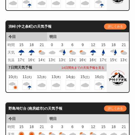
渋峠 (中之条町)の天気予報
詳しくみる
今日
明日
時間
15
18
21
0
3
6
9
12
15
18
21
天気
17
16
14
13
13
13
16
16
17
15
13
気温
℃
℃
℃
℃
℃
℃
℃
℃
℃
℃
℃
7日間天気予報
14日間先までの天気予報を見る
10
11
12
13
14
15
16
(月)
(火)
(水)
(木)
(金)
(土)
(日)
野島埼灯台 (南房総市)の天気予報
詳しくみる
今日
明日
時間
15
18
21
0
3
6
9
12
15
18
21
天気