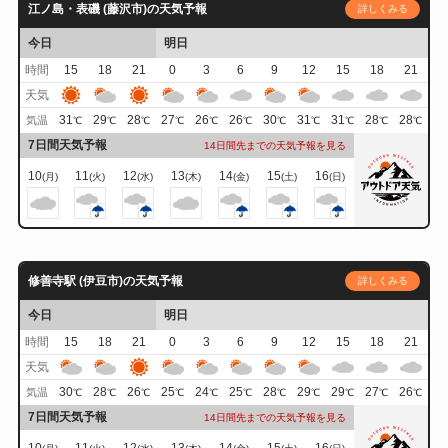
江ノ島・表磯 (藤沢市)の天気予報
詳しくみる
今日
明日
時間
15
18
21
0
3
6
9
12
15
18
21
天気
31
29
28
27
26
26
30
31
31
28
28
気温
℃
℃
℃
℃
℃
℃
℃
℃
℃
℃
℃
7日間天気予報
14日間先までの天気予報を見る
10
11
12
13
14
15
16
(月)
(火)
(水)
(木)
(金)
(土)
(日)
修善寺駅 (伊豆市)の天気予報
詳しくみる
今日
明日
時間
15
18
21
0
3
6
9
12
15
18
21
天気
30
28
26
25
24
25
28
29
29
27
26
気温
℃
℃
℃
℃
℃
℃
℃
℃
℃
℃
℃
7日間天気予報
14日間先までの天気予報を見る
10
11
12
13
14
15
16