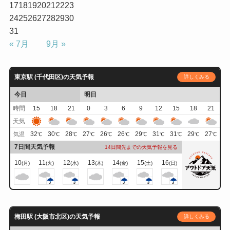
17
18
19
20
21
22
23
24
25
26
27
28
29
30
31
« 7月
9月 »
東京駅 (千代田区)の天気予報
詳しくみる
今日
明日
時間
15
18
21
0
3
6
9
12
15
18
21
天気
32
30
28
27
26
26
29
31
31
29
27
気温
℃
℃
℃
℃
℃
℃
℃
℃
℃
℃
℃
7日間天気予報
14日間先までの天気予報を見る
10
11
12
13
14
15
16
(月)
(火)
(水)
(木)
(金)
(土)
(日)
梅田駅 (大阪市北区)の天気予報
詳しくみる