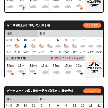
(月)
(火)
(水)
(木)
(金)
(土)
(日)
河口湖 (富士河口湖町)の天気予報
詳しくみる
今日
明日
時間
15
18
21
0
3
6
9
12
15
18
21
天気
26
24
22
20
18
19
25
28
26
24
22
気温
℃
℃
℃
℃
℃
℃
℃
℃
℃
℃
℃
7日間天気予報
14日間先までの天気予報を見る
10
11
12
13
14
15
16
(月)
(火)
(水)
(木)
(金)
(土)
(日)
ビーナスライン霧ヶ峰富士見台 (諏訪市)の天気予報
詳しくみる
今日
明日
時間
15
18
21
0
3
6
9
12
15
18
21