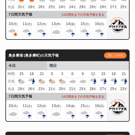
31
28
26
25
24
24
29
29
29
27
25
気温
℃
℃
℃
℃
℃
℃
℃
℃
℃
℃
℃
7日間天気予報
14日間先までの天気予報を見る
10
11
12
13
14
15
16
(月)
(火)
(水)
(木)
(金)
(土)
(日)
奥多摩湖 (奥多摩町)の天気予報
詳しくみる
今日
明日
時間
15
18
21
0
3
6
9
12
15
18
21
天気
29
26
23
21
20
21
25
28
27
25
23
気温
℃
℃
℃
℃
℃
℃
℃
℃
℃
℃
℃
7日間天気予報
14日間先までの天気予報を見る
10
11
12
13
14
15
16
(月)
(火)
(水)
(木)
(金)
(土)
(日)