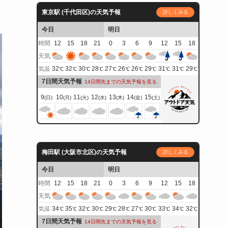
東京駅 (千代田区)の天気予報
詳しくみる
今日
明日
時間
12
15
18
21
0
3
6
9
12
15
18
天気
32
32
30
28
27
26
26
29
31
31
29
気温
℃
℃
℃
℃
℃
℃
℃
℃
℃
℃
℃
7日間天気予報
14日間先までの天気予報を見る
9
10
11
12
13
14
15
(日)
(月)
(火)
(水)
(木)
(金)
(土)
梅田駅 (大阪市北区)の天気予報
詳しくみる
今日
明日
時間
12
15
18
21
0
3
6
9
12
15
18
天気
34
35
32
30
29
28
27
30
33
34
32
気温
℃
℃
℃
℃
℃
℃
℃
℃
℃
℃
℃
7日間天気予報
14日間先までの天気予報を見る