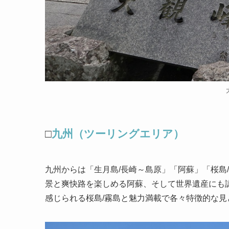
□
九州（ツーリングエリア）
九州からは「生月島/長崎～島原」「阿蘇」「桜島
景と爽快路を楽しめる阿蘇、そして世界遺産にも
感じられる桜島/霧島と魅力満載で各々特徴的な