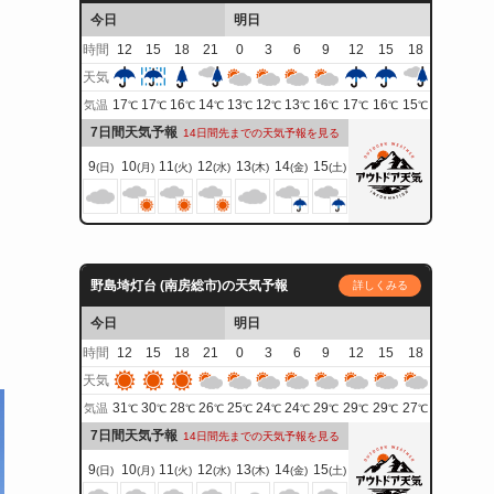
今日
明日
時間
12
15
18
21
0
3
6
9
12
15
18
天気
17
17
16
14
13
12
13
16
17
16
15
気温
℃
℃
℃
℃
℃
℃
℃
℃
℃
℃
℃
7日間天気予報
14日間先までの天気予報を見る
9
10
11
12
13
14
15
(日)
(月)
(火)
(水)
(木)
(金)
(土)
野島埼灯台 (南房総市)の天気予報
詳しくみる
今日
明日
時間
12
15
18
21
0
3
6
9
12
15
18
天気
31
30
28
26
25
24
24
29
29
29
27
気温
℃
℃
℃
℃
℃
℃
℃
℃
℃
℃
℃
7日間天気予報
14日間先までの天気予報を見る
9
10
11
12
13
14
15
(日)
(月)
(火)
(水)
(木)
(金)
(土)