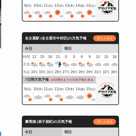
9
10
11
12
13
14
15
(日)
(月)
(火)
(水)
(木)
(金)
(土)
名古屋駅 (名古屋市中村区)の天気予報
詳しくみる
今日
明日
時間
12
15
18
21
0
3
6
9
12
15
18
天気
33
33
31
28
27
26
26
29
31
32
30
気温
℃
℃
℃
℃
℃
℃
℃
℃
℃
℃
℃
7日間天気予報
14日間先までの天気予報を見る
9
10
11
12
13
14
15
(日)
(月)
(火)
(水)
(木)
(金)
(土)
摩周湖 (弟子屈町)の天気予報
詳しくみる
今日
明日