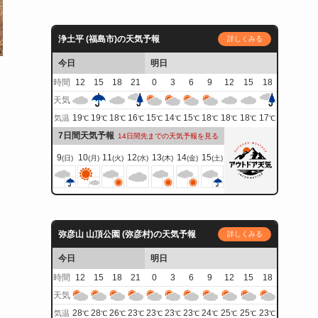
浄土平 (福島市)の天気予報
詳しくみる
今日
明日
時間
12
15
18
21
0
3
6
9
12
15
18
天気
19
19
18
16
15
14
15
18
18
18
17
気温
℃
℃
℃
℃
℃
℃
℃
℃
℃
℃
℃
7日間天気予報
14日間先までの天気予報を見る
9
10
11
12
13
14
15
(日)
(月)
(火)
(水)
(木)
(金)
(土)
弥彦山 山頂公園 (弥彦村)の天気予報
詳しくみる
今日
明日
時間
12
15
18
21
0
3
6
9
12
15
18
天気
28
28
26
23
23
23
23
24
25
25
23
気温
℃
℃
℃
℃
℃
℃
℃
℃
℃
℃
℃