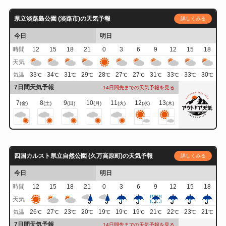
県立淡路島公園 (淡路市)の天気予報
詳しくみる
今日
明日
時間
12
15
18
21
0
3
6
9
12
15
18
天気
33
34
31
29
28
27
27
31
33
33
30
気温
℃
℃
℃
℃
℃
℃
℃
℃
℃
℃
℃
7日間天気予報
14日間先までの天気予報を見る
7
8
9
10
11
12
13
(金)
(土)
(日)
(月)
(火)
(水)
(木)
四国カルスト県立自然公園 (久万高原町)の天気予報
詳しくみる
今日
明日
時間
12
15
18
21
0
3
6
9
12
15
18
天気
26
27
23
20
19
19
19
21
22
23
21
気温
℃
℃
℃
℃
℃
℃
℃
℃
℃
℃
℃
7日間天気予報
14日間先までの天気予報を見る