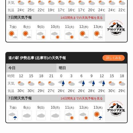
天気
24
25
22
19
17
16
17
20
24
24
22
気温
℃
℃
℃
℃
℃
℃
℃
℃
℃
℃
℃
7日間天気予報
14日間先までの天気予報を見る
7
8
9
10
11
12
13
(金)
(土)
(日)
(月)
(火)
(水)
(木)
道の駅 伊勢志摩 (志摩市)の天気予報
詳しくみる
今日
明日
時間
12
15
18
21
0
3
6
9
12
15
18
天気
30
30
29
27
26
26
26
28
29
30
29
気温
℃
℃
℃
℃
℃
℃
℃
℃
℃
℃
℃
7日間天気予報
14日間先までの天気予報を見る
7
8
9
10
11
12
13
(金)
(土)
(日)
(月)
(火)
(水)
(木)