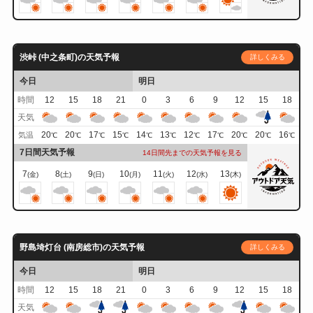
渋峠 (中之条町)の天気予報
詳しくみる
今日
明日
時間
12
15
18
21
0
3
6
9
12
15
18
天気
20
20
17
15
14
13
12
17
20
20
16
気温
℃
℃
℃
℃
℃
℃
℃
℃
℃
℃
℃
7日間天気予報
14日間先までの天気予報を見る
7
8
9
10
11
12
13
(金)
(土)
(日)
(月)
(火)
(水)
(木)
野島埼灯台 (南房総市)の天気予報
詳しくみる
今日
明日
時間
12
15
18
21
0
3
6
9
12
15
18
天気