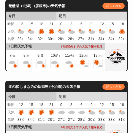
琵琶湖（北湖） (彦根市)の天気予報
詳しくみる
今日
明日
時間
12
15
18
21
0
3
6
9
12
15
18
天気
33
34
32
30
28
28
27
31
34
34
32
気温
℃
℃
℃
℃
℃
℃
℃
℃
℃
℃
℃
7日間天気予報
14日間先までの天気予報を見る
7
8
9
10
11
12
13
(金)
(土)
(日)
(月)
(火)
(水)
(木)
道の駅 しまなみの駅御島 (今治市)の天気予報
詳しくみる
今日
明日
時間
12
15
18
21
0
3
6
9
12
15
18
天気
33
34
31
28
27
27
28
30
33
33
31
気温
℃
℃
℃
℃
℃
℃
℃
℃
℃
℃
℃
7日間天気予報
14日間先までの天気予報を見る