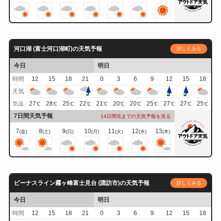
河口湖 (富士河口湖町)の天気予報
詳しくみる
今日
明日
時間
12
15
18
21
0
3
6
9
12
15
18
天気
27
28
25
22
21
20
20
25
27
27
25
気温
℃
℃
℃
℃
℃
℃
℃
℃
℃
℃
℃
7日間天気予報
14日間先までの天気予報を見る
7
8
9
10
11
12
13
(金)
(土)
(日)
(月)
(火)
(水)
(木)
ビーナスライン霧ヶ峰富士見台 (諏訪市)の天気予報
詳しくみる
今日
明日
時間
12
15
18
21
0
3
6
9
12
15
18