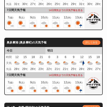
31
30
27
26
26
25
26
29
31
30
28
気温
℃
℃
℃
℃
℃
℃
℃
℃
℃
℃
℃
7日間天気予報
14日間先までの天気予報を見る
7
8
9
10
11
12
13
(金)
(土)
(日)
(月)
(火)
(水)
(木)
奥多摩湖 (奥多摩町)の天気予報
詳しくみる
今日
明日
時間
12
15
18
21
0
3
6
9
12
15
18
天気
28
29
26
23
22
21
21
25
28
29
27
気温
℃
℃
℃
℃
℃
℃
℃
℃
℃
℃
℃
7日間天気予報
14日間先までの天気予報を見る
7
8
9
10
11
12
13
(金)
(土)
(日)
(月)
(火)
(水)
(木)