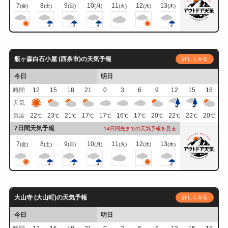
7
8
9
10
11
12
13
(金)
(土)
(日)
(月)
(火)
(水)
(木)
瓶ヶ森白石小屋 (西条市)の天気予報
詳しくみる
今日
明日
時間
12
15
18
21
0
3
6
9
12
15
18
天気
22
23
21
17
17
16
17
20
22
22
20
気温
℃
℃
℃
℃
℃
℃
℃
℃
℃
℃
℃
7日間天気予報
14日間先までの天気予報を見る
7
8
9
10
11
12
13
(金)
(土)
(日)
(月)
(火)
(水)
(木)
大山寺 (大山町)の天気予報
詳しくみる
今日
明日