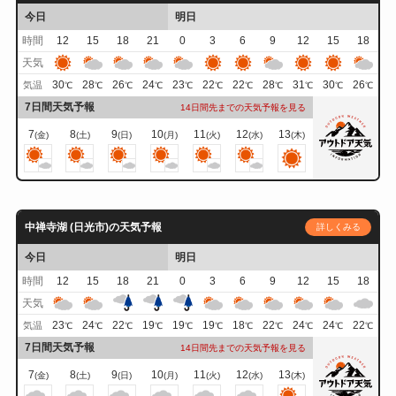
今日
明日
時間
12
15
18
21
0
3
6
9
12
15
18
天気
30
28
26
24
23
22
22
28
31
30
26
気温
℃
℃
℃
℃
℃
℃
℃
℃
℃
℃
℃
7日間天気予報
14日間先までの天気予報を見る
7
8
9
10
11
12
13
(金)
(土)
(日)
(月)
(火)
(水)
(木)
中禅寺湖 (日光市)の天気予報
詳しくみる
今日
明日
時間
12
15
18
21
0
3
6
9
12
15
18
天気
23
24
22
19
19
19
18
22
24
24
22
気温
℃
℃
℃
℃
℃
℃
℃
℃
℃
℃
℃
7日間天気予報
14日間先までの天気予報を見る
7
8
9
10
11
12
13
(金)
(土)
(日)
(月)
(火)
(水)
(木)