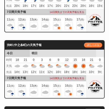
20
19
17
16
17
20
22
23
20
16
15
気温
℃
℃
℃
℃
℃
℃
℃
℃
℃
℃
℃
7日間天気予報
14日間先までの天気予報を見る
11
12
13
14
15
16
17
(火)
(水)
(木)
(金)
(土)
(日)
(月)
渋峠 (中之条町)の天気予報
詳しくみる
今日
明日
時間
18
21
0
3
6
9
12
15
18
21
0
天気
14
13
12
11
12
16
18
18
14
10
9
気温
℃
℃
℃
℃
℃
℃
℃
℃
℃
℃
℃
7日間天気予報
14日間先までの天気予報を見る
11
12
13
14
15
16
17
(火)
(水)
(木)
(金)
(土)
(日)
(月)