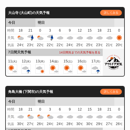
大山寺 (大山町)の天気予報
詳しくみる
今日
明日
時間
18
21
0
3
6
9
12
15
18
21
0
天気
24
23
22
22
22
24
25
25
23
21
20
気温
℃
℃
℃
℃
℃
℃
℃
℃
℃
℃
℃
7日間天気予報
14日間先までの天気予報を見る
11
12
13
14
15
16
17
(火)
(水)
(木)
(金)
(土)
(日)
(月)
角島大橋 (下関市)の天気予報
詳しくみる
今日
明日
時間
18
21
0
3
6
9
12
15
18
21
0
天気
30
27
26
24
24
28
30
30
29
27
26
気温
℃
℃
℃
℃
℃
℃
℃
℃
℃
℃
℃