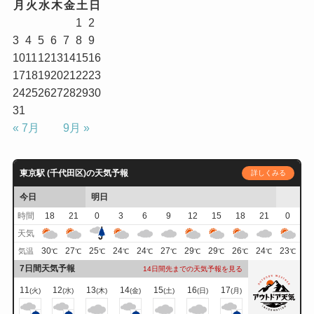
月
火
水
木
金
土
日
1
2
3
4
5
6
7
8
9
10
11
12
13
14
15
16
17
18
19
20
21
22
23
24
25
26
27
28
29
30
31
« 7月
9月 »
東京駅 (千代田区)の天気予報
詳しくみる
今日
明日
時間
18
21
0
3
6
9
12
15
18
21
0
天気
30
27
25
24
24
27
29
29
26
24
23
気温
℃
℃
℃
℃
℃
℃
℃
℃
℃
℃
℃
7日間天気予報
14日間先までの天気予報を見る
11
12
13
14
15
16
17
(火)
(水)
(木)
(金)
(土)
(日)
(月)