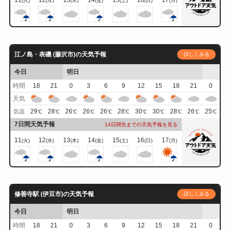
11
12
13
14
15
16
17
(火)
(水)
(木)
(金)
(土)
(日)
(月)
江ノ島・表磯 (藤沢市)の天気予報
詳しくみる
今日
明日
時間
18
21
0
3
6
9
12
15
18
21
0
天気
29
28
26
26
26
28
30
30
28
26
25
気温
℃
℃
℃
℃
℃
℃
℃
℃
℃
℃
℃
7日間天気予報
14日間先までの天気予報を見る
11
12
13
14
15
16
17
(火)
(水)
(木)
(金)
(土)
(日)
(月)
修善寺駅 (伊豆市)の天気予報
詳しくみる
今日
明日
時間
18
21
0
3
6
9
12
15
18
21
0