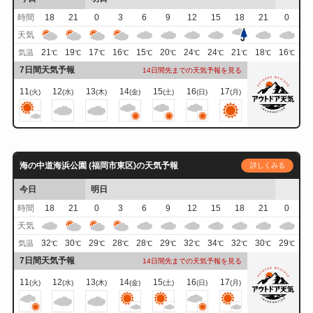
時間
18
21
0
3
6
9
12
15
18
21
0
天気
21
19
17
16
15
20
24
24
21
18
16
気温
℃
℃
℃
℃
℃
℃
℃
℃
℃
℃
℃
7日間天気予報
14日間先までの天気予報を見る
11
12
13
14
15
16
17
(火)
(水)
(木)
(金)
(土)
(日)
(月)
海の中道海浜公園 (福岡市東区)の天気予報
詳しくみる
今日
明日
時間
18
21
0
3
6
9
12
15
18
21
0
天気
32
30
29
28
28
29
32
34
32
30
29
気温
℃
℃
℃
℃
℃
℃
℃
℃
℃
℃
℃
7日間天気予報
14日間先までの天気予報を見る
11
12
13
14
15
16
17
(火)
(水)
(木)
(金)
(土)
(日)
(月)