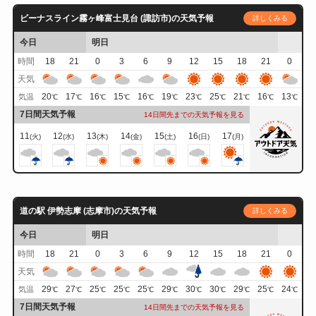
ビーナスライン霧ヶ峰富士見台 (諏訪市)の天気予報
詳しくみる
今日
明日
時間
18
21
0
3
6
9
12
15
18
21
0
天気
20
17
16
15
16
19
23
25
21
16
13
気温
℃
℃
℃
℃
℃
℃
℃
℃
℃
℃
℃
7日間天気予報
14日間先までの天気予報を見る
11
12
13
14
15
16
17
(火)
(水)
(木)
(金)
(土)
(日)
(月)
道の駅 伊勢志摩 (志摩市)の天気予報
詳しくみる
今日
明日
時間
18
21
0
3
6
9
12
15
18
21
0
天気
29
27
25
25
25
29
30
30
29
25
24
気温
℃
℃
℃
℃
℃
℃
℃
℃
℃
℃
℃
7日間天気予報
14日間先までの天気予報を見る