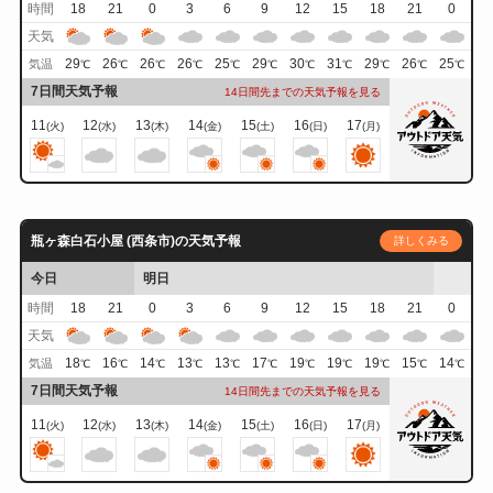
時間
18
21
0
3
6
9
12
15
18
21
0
天気
29
26
26
26
25
29
30
31
29
26
25
気温
℃
℃
℃
℃
℃
℃
℃
℃
℃
℃
℃
7日間天気予報
14日間先までの天気予報を見る
11
12
13
14
15
16
17
(火)
(水)
(木)
(金)
(土)
(日)
(月)
瓶ヶ森白石小屋 (西条市)の天気予報
詳しくみる
今日
明日
時間
18
21
0
3
6
9
12
15
18
21
0
天気
18
16
14
13
13
17
19
19
19
15
14
気温
℃
℃
℃
℃
℃
℃
℃
℃
℃
℃
℃
7日間天気予報
14日間先までの天気予報を見る
11
12
13
14
15
16
17
(火)
(水)
(木)
(金)
(土)
(日)
(月)