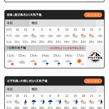
桜島 (鹿児島市)の天気予報
詳しくみる
今日
明日
時間
18
21
0
3
6
9
12
15
18
21
0
天気
21
21
20
20
20
22
24
25
23
20
19
気温
℃
℃
℃
℃
℃
℃
℃
℃
℃
℃
℃
7日間天気予報
14日間先までの天気予報を見る
11
12
13
14
15
16
17
(火)
(水)
(木)
(金)
(土)
(日)
(月)
古宇利島 (今帰仁村)の天気予報
詳しくみる
今日
明日
時間
18
21
0
3
6
9
12
15
18
21
0
天気
29
29
28
28
27
28
30
30
29
28
28
気温
℃
℃
℃
℃
℃
℃
℃
℃
℃
℃
℃