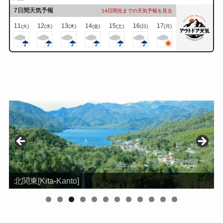
7日間天気予報
14日間先までの天気予報を見る
11
12
13
14
15
16
17
(火)
(水)
(木)
(金)
(土)
(日)
(月)
北関東[Kita-Kanto]
0
1
2