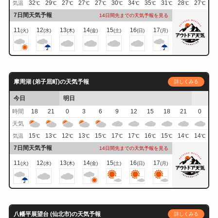
32
29
27
27
27
30
34
35
31
28
27
気温
℃
℃
℃
℃
℃
℃
℃
℃
℃
℃
℃
7日間天気予報
14日間先までの天気予報を見る
11
12
13
14
15
16
17
(火)
(水)
(木)
(金)
(土)
(日)
(月)
摩周湖 (弟子屈町)の天気予報
詳しくみる
今日
明日
時間
18
21
0
3
6
9
12
15
18
21
0
天気
15
13
12
13
15
17
17
16
15
14
14
気温
℃
℃
℃
℃
℃
℃
℃
℃
℃
℃
℃
7日間天気予報
14日間先までの天気予報を見る
11
12
13
14
15
16
17
(火)
(水)
(木)
(金)
(土)
(日)
(月)
八幡平展望台 (仙北市)の天気予報
詳しくみる