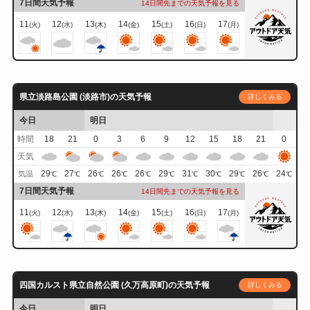
7日間天気予報
14日間先までの天気予報を見る
11
12
13
14
15
16
17
(火)
(水)
(木)
(金)
(土)
(日)
(月)
県立淡路島公園 (淡路市)の天気予報
詳しくみる
今日
明日
時間
18
21
0
3
6
9
12
15
18
21
0
天気
29
27
26
26
26
29
31
30
29
26
24
気温
℃
℃
℃
℃
℃
℃
℃
℃
℃
℃
℃
7日間天気予報
14日間先までの天気予報を見る
11
12
13
14
15
16
17
(火)
(水)
(木)
(金)
(土)
(日)
(月)
四国カルスト県立自然公園 (久万高原町)の天気予報
詳しくみる
今日
明日