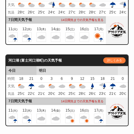
天気
28
26
25
24
24
27
28
28
27
25
24
気温
℃
℃
℃
℃
℃
℃
℃
℃
℃
℃
℃
7日間天気予報
14日間先までの天気予報を見る
11
12
13
14
15
16
17
(火)
(水)
(木)
(金)
(土)
(日)
(月)
河口湖 (富士河口湖町)の天気予報
詳しくみる
今日
明日
時間
18
21
0
3
6
9
12
15
18
21
0
天気
25
22
21
20
20
25
28
26
23
21
20
気温
℃
℃
℃
℃
℃
℃
℃
℃
℃
℃
℃
7日間天気予報
14日間先までの天気予報を見る
11
12
13
14
15
16
17
(火)
(水)
(木)
(金)
(土)
(日)
(月)