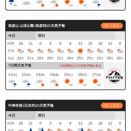
弥彦山 山頂公園 (弥彦村)の天気予報
詳しくみる
今日
明日
時間
18
21
0
3
6
9
12
15
18
21
0
天気
22
21
20
20
21
24
25
25
22
20
20
気温
℃
℃
℃
℃
℃
℃
℃
℃
℃
℃
℃
7日間天気予報
14日間先までの天気予報を見る
11
12
13
14
15
16
17
(火)
(水)
(木)
(金)
(土)
(日)
(月)
中禅寺湖 (日光市)の天気予報
詳しくみる
今日
明日
時間
18
21
0
3
6
9
12
15
18
21
0
天気