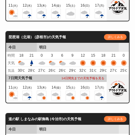
11
12
13
14
15
16
17
(火)
(水)
(木)
(金)
(土)
(日)
(月)
琵琶湖（北湖） (彦根市)の天気予報
詳しくみる
今日
明日
時間
18
21
0
3
6
9
12
15
18
21
0
天気
30
28
27
26
26
29
32
31
29
27
25
気温
℃
℃
℃
℃
℃
℃
℃
℃
℃
℃
℃
7日間天気予報
14日間先までの天気予報を見る
11
12
13
14
15
16
17
(火)
(水)
(木)
(金)
(土)
(日)
(月)
道の駅 しまなみの駅御島 (今治市)の天気予報
詳しくみる
今日
明日