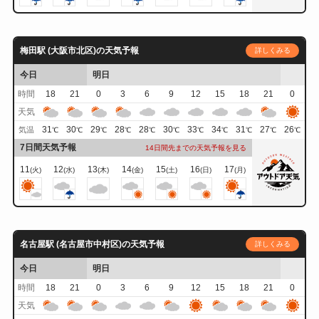
梅田駅 (大阪市北区)の天気予報
詳しくみる
今日
明日
時間
18
21
0
3
6
9
12
15
18
21
0
天気
31
30
29
28
28
30
33
34
31
27
26
気温
℃
℃
℃
℃
℃
℃
℃
℃
℃
℃
℃
7日間天気予報
14日間先までの天気予報を見る
11
12
13
14
15
16
17
(火)
(水)
(木)
(金)
(土)
(日)
(月)
名古屋駅 (名古屋市中村区)の天気予報
詳しくみる
今日
明日
時間
18
21
0
3
6
9
12
15
18
21
0
天気