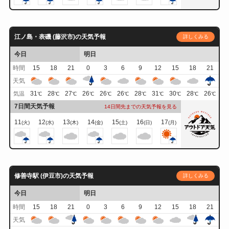
江ノ島・表磯 (藤沢市)の天気予報
詳しくみる
今日
明日
時間
15
18
21
0
3
6
9
12
15
18
21
天気
31
28
27
26
26
26
28
31
30
28
26
気温
℃
℃
℃
℃
℃
℃
℃
℃
℃
℃
℃
7日間天気予報
14日間先までの天気予報を見る
11
12
13
14
15
16
17
(火)
(水)
(木)
(金)
(土)
(日)
(月)
修善寺駅 (伊豆市)の天気予報
詳しくみる
今日
明日
時間
15
18
21
0
3
6
9
12
15
18
21
天気