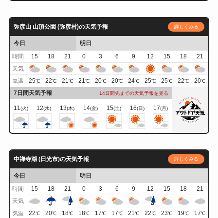
弥彦山 山頂公園 (弥彦村)の天気予報
詳しくみる
今日
明日
時間
15
18
21
0
3
6
9
12
15
18
21
天気
25
22
21
21
20
20
24
25
25
22
20
気温
℃
℃
℃
℃
℃
℃
℃
℃
℃
℃
℃
7日間天気予報
14日間先までの天気予報を見る
11
12
13
14
15
16
17
(火)
(水)
(木)
(金)
(土)
(日)
(月)
中禅寺湖 (日光市)の天気予報
詳しくみる
今日
明日
時間
15
18
21
0
3
6
9
12
15
18
21
天気
22
20
18
18
17
17
21
22
23
19
17
気温
℃
℃
℃
℃
℃
℃
℃
℃
℃
℃
℃