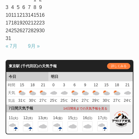
3
4
5
6
7
8
9
10
11
12
13
14
15
16
17
18
19
20
21
22
23
24
25
26
27
28
29
30
31
« 7月
9月 »
東京駅 (千代田区)の天気予報
詳しくみる
今日
明日
時間
15
18
21
0
3
6
9
12
15
18
21
天気
31
30
27
25
25
24
27
29
30
27
24
気温
℃
℃
℃
℃
℃
℃
℃
℃
℃
℃
℃
7日間天気予報
14日間先までの天気予報を見る
11
12
13
14
15
16
17
(火)
(水)
(木)
(金)
(土)
(日)
(月)