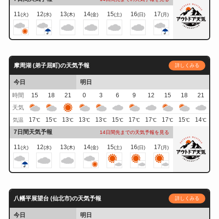
11
12
13
14
15
16
17
(火)
(水)
(木)
(金)
(土)
(日)
(月)
摩周湖 (弟子屈町)の天気予報
詳しくみる
今日
明日
時間
15
18
21
0
3
6
9
12
15
18
21
天気
17
15
13
13
13
15
17
17
17
15
14
気温
℃
℃
℃
℃
℃
℃
℃
℃
℃
℃
℃
7日間天気予報
14日間先までの天気予報を見る
11
12
13
14
15
16
17
(火)
(水)
(木)
(金)
(土)
(日)
(月)
八幡平展望台 (仙北市)の天気予報
詳しくみる
今日
明日