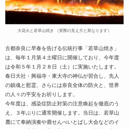
大花火と若草山焼き （実際の見え方と異なります）
古都奈良に早春を告げる伝統行事「若草山焼き」
は、毎年１月第４土曜日に開催しており、今年度
は令和５年１月２８日（土）に実施いたします。
春日大社・興福寺・東大寺の神仏が習合し、先人
の鎮魂と慰霊、さらには奈良全体の防火と、世界
の人々の平安をお祈りします。
今年度は、感染症防止対策の注意喚起を徹底のう
え、３年ぶりに通常開催します。当日は、若草山
麓にて奉納演奏や鹿せんべいとばし大会などのイ