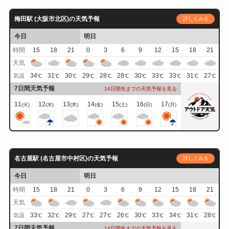
梅田駅 (大阪市北区)の天気予報
詳しくみる
今日
明日
時間
15
18
21
0
3
6
9
12
15
18
21
天気
34
31
30
29
28
28
30
33
33
31
27
気温
℃
℃
℃
℃
℃
℃
℃
℃
℃
℃
℃
7日間天気予報
14日間先までの天気予報を見る
11
12
13
14
15
16
17
(火)
(水)
(木)
(金)
(土)
(日)
(月)
名古屋駅 (名古屋市中村区)の天気予報
詳しくみる
今日
明日
時間
15
18
21
0
3
6
9
12
15
18
21
天気
33
32
29
27
27
26
30
33
34
31
28
気温
℃
℃
℃
℃
℃
℃
℃
℃
℃
℃
℃
7日間天気予報
14日間先までの天気予報を見る