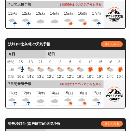
7日間天気予報
14日間先までの天気予報を見る
11
12
13
14
15
16
17
(火)
(水)
(木)
(金)
(土)
(日)
(月)
渋峠 (中之条町)の天気予報
詳しくみる
今日
明日
時間
15
18
21
0
3
6
9
12
15
18
21
天気
16
14
13
12
12
12
16
18
19
14
10
気温
℃
℃
℃
℃
℃
℃
℃
℃
℃
℃
℃
7日間天気予報
14日間先までの天気予報を見る
11
12
13
14
15
16
17
(火)
(水)
(木)
(金)
(土)
(日)
(月)
野島埼灯台 (南房総市)の天気予報
詳しくみる