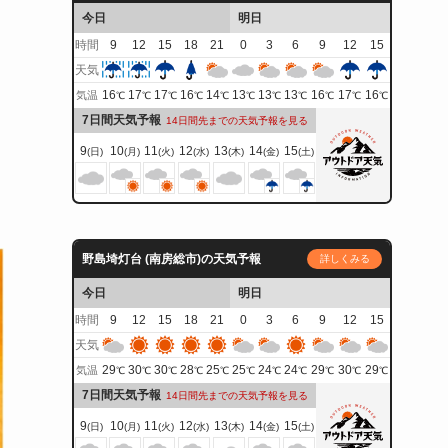
今日
明日
時間
9
12
15
18
21
0
3
6
9
12
15
天気
16
17
17
16
14
13
13
13
16
17
16
気温
℃
℃
℃
℃
℃
℃
℃
℃
℃
℃
℃
7日間天気予報
14日間先までの天気予報を見る
9
10
11
12
13
14
15
(日)
(月)
(火)
(水)
(木)
(金)
(土)
野島埼灯台 (南房総市)の天気予報
詳しくみる
今日
明日
時間
9
12
15
18
21
0
3
6
9
12
15
天気
29
30
30
28
25
25
24
24
29
30
29
気温
℃
℃
℃
℃
℃
℃
℃
℃
℃
℃
℃
7日間天気予報
14日間先までの天気予報を見る
9
10
11
12
13
14
15
(日)
(月)
(火)
(水)
(木)
(金)
(土)