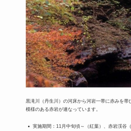
黒滝川（丹生川）の河床から河岩一帯に赤みを帯
模様のある赤岩が連なっています。
実施期間：11月中旬頃～（紅葉）、赤岩渓谷