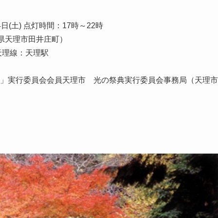
日(土) 点灯時間：17時～22時
良県天理市田井庄町）
天理線：天理駅
」実行委員会会員天理市 光の祭典実行委員会事務局（天理市