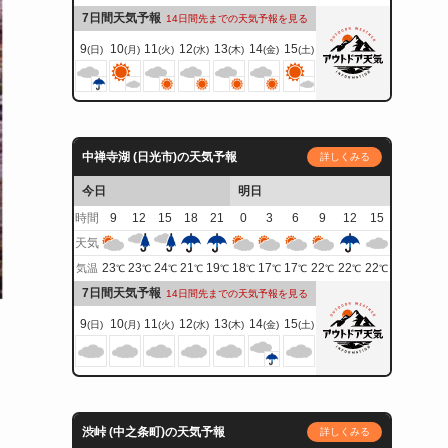
7日間天気予報
14日間先までの天気予報を見る
9
10
11
12
13
14
15
(日)
(月)
(火)
(水)
(木)
(金)
(土)
中禅寺湖 (日光市)の天気予報
詳しくみる
今日
明日
時間
9
12
15
18
21
0
3
6
9
12
15
天気
23
23
24
21
19
18
17
17
22
22
22
気温
℃
℃
℃
℃
℃
℃
℃
℃
℃
℃
℃
7日間天気予報
14日間先までの天気予報を見る
9
10
11
12
13
14
15
(日)
(月)
(火)
(水)
(木)
(金)
(土)
渋峠 (中之条町)の天気予報
詳しくみる