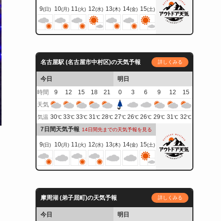
9
10
11
12
13
14
15
(日)
(月)
(火)
(水)
(木)
(金)
(土)
名古屋駅 (名古屋市中村区)の天気予報
詳しくみる
今日
明日
時間
9
12
15
18
21
0
3
6
9
12
15
天気
30
33
33
31
28
27
26
26
29
31
32
気温
℃
℃
℃
℃
℃
℃
℃
℃
℃
℃
℃
7日間天気予報
14日間先までの天気予報を見る
9
10
11
12
13
14
15
(日)
(月)
(火)
(水)
(木)
(金)
(土)
摩周湖 (弟子屈町)の天気予報
詳しくみる
今日
明日