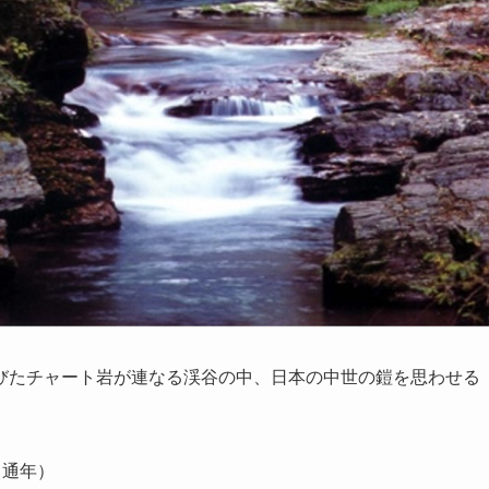
びたチャート岩が連なる渓谷の中、日本の中世の鎧を思わせる
（通年）