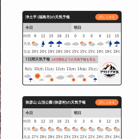
浄土平 (福島市)の天気予報
詳しくみる
今日
明日
時間
9
12
15
18
21
0
3
6
9
12
15
天気
20
20
19
18
16
15
15
15
19
18
18
気温
℃
℃
℃
℃
℃
℃
℃
℃
℃
℃
℃
7日間天気予報
14日間先までの天気予報を見る
9
10
11
12
13
14
15
(日)
(月)
(火)
(水)
(木)
(金)
(土)
弥彦山 山頂公園 (弥彦村)の天気予報
詳しくみる
今日
明日
時間
9
12
15
18
21
0
3
6
9
12
15
天気
27
28
28
25
23
23
22
22
24
25
24
気温
℃
℃
℃
℃
℃
℃
℃
℃
℃
℃
℃