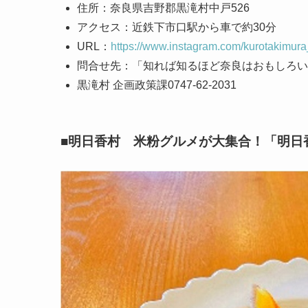
住所：奈良県吉野郡黒滝村中戸526
アクセス：近鉄下市口駅から車で約30分
URL：
https://www.instagram.com/kurotakimura_o
問合せ先：「知れば知るほど奈良はおもしろい
黒滝村 企画政策課0747-62-2031
■明日香村 米粉グルメが大集合！「明日