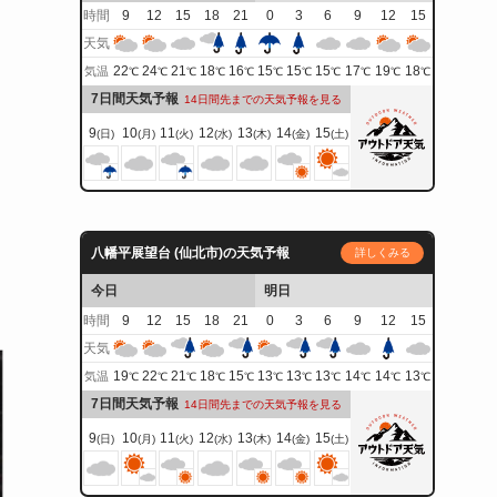
時間
9
12
15
18
21
0
3
6
9
12
15
天気
22
24
21
18
16
15
15
15
17
19
18
気温
℃
℃
℃
℃
℃
℃
℃
℃
℃
℃
℃
7日間天気予報
14日間先までの天気予報を見る
9
10
11
12
13
14
15
(日)
(月)
(火)
(水)
(木)
(金)
(土)
八幡平展望台 (仙北市)の天気予報
詳しくみる
今日
明日
時間
9
12
15
18
21
0
3
6
9
12
15
天気
19
22
21
18
15
13
13
13
14
14
13
気温
℃
℃
℃
℃
℃
℃
℃
℃
℃
℃
℃
7日間天気予報
14日間先までの天気予報を見る
9
10
11
12
13
14
15
(日)
(月)
(火)
(水)
(木)
(金)
(土)