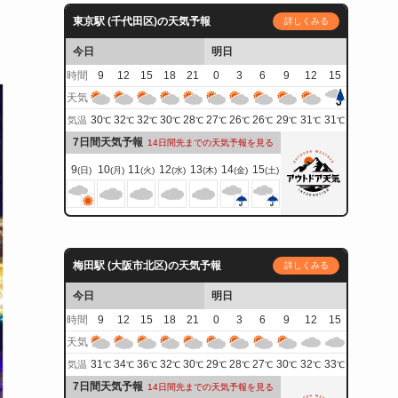
東京駅 (千代田区)の天気予報
詳しくみる
今日
明日
時間
9
12
15
18
21
0
3
6
9
12
15
天気
30
32
32
30
28
27
26
26
29
31
31
気温
℃
℃
℃
℃
℃
℃
℃
℃
℃
℃
℃
7日間天気予報
14日間先までの天気予報を見る
9
10
11
12
13
14
15
(日)
(月)
(火)
(水)
(木)
(金)
(土)
梅田駅 (大阪市北区)の天気予報
詳しくみる
今日
明日
時間
9
12
15
18
21
0
3
6
9
12
15
天気
31
34
36
32
30
29
28
27
30
32
33
気温
℃
℃
℃
℃
℃
℃
℃
℃
℃
℃
℃
7日間天気予報
14日間先までの天気予報を見る