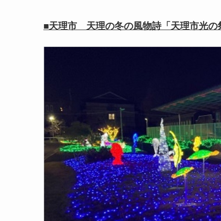
■天理市 天理の冬の風物詩「天理市光の