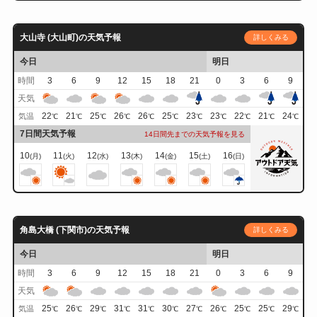
大山寺 (大山町)の天気予報
詳しくみる
今日
明日
時間
3
6
9
12
15
18
21
0
3
6
9
天気
22
21
25
26
26
25
23
23
22
21
24
気温
℃
℃
℃
℃
℃
℃
℃
℃
℃
℃
℃
7日間天気予報
14日間先までの天気予報を見る
10
11
12
13
14
15
16
(月)
(火)
(水)
(木)
(金)
(土)
(日)
角島大橋 (下関市)の天気予報
詳しくみる
今日
明日
時間
3
6
9
12
15
18
21
0
3
6
9
天気
25
26
29
31
31
30
27
26
25
25
29
気温
℃
℃
℃
℃
℃
℃
℃
℃
℃
℃
℃