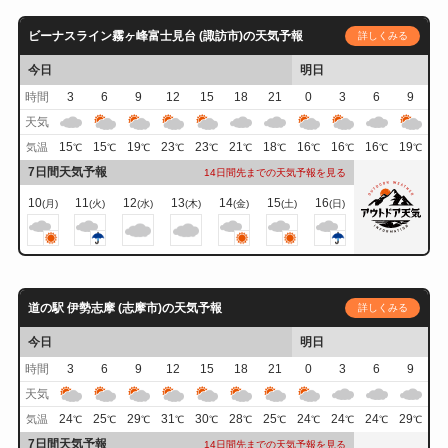
ビーナスライン霧ヶ峰富士見台 (諏訪市)の天気予報
詳しくみる
今日
明日
時間
3
6
9
12
15
18
21
0
3
6
9
天気
15
15
19
23
23
21
18
16
16
16
19
気温
℃
℃
℃
℃
℃
℃
℃
℃
℃
℃
℃
7日間天気予報
14日間先までの天気予報を見る
10
11
12
13
14
15
16
(月)
(火)
(水)
(木)
(金)
(土)
(日)
道の駅 伊勢志摩 (志摩市)の天気予報
詳しくみる
今日
明日
時間
3
6
9
12
15
18
21
0
3
6
9
天気
24
25
29
31
30
28
25
24
24
24
29
気温
℃
℃
℃
℃
℃
℃
℃
℃
℃
℃
℃
7日間天気予報
14日間先までの天気予報を見る