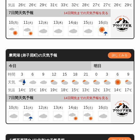
26
26
29
31
33
32
28
27
27
26
29
気温
℃
℃
℃
℃
℃
℃
℃
℃
℃
℃
℃
7日間天気予報
14日間先までの天気予報を見る
10
11
12
13
14
15
16
(月)
(火)
(水)
(木)
(金)
(土)
(日)
摩周湖 (弟子屈町)の天気予報
詳しくみる
今日
明日
時間
3
6
9
12
15
18
21
0
3
6
9
天気
14
15
16
19
18
15
13
12
13
14
17
気温
℃
℃
℃
℃
℃
℃
℃
℃
℃
℃
℃
7日間天気予報
14日間先までの天気予報を見る
10
11
12
13
14
15
16
(月)
(火)
(水)
(木)
(金)
(土)
(日)