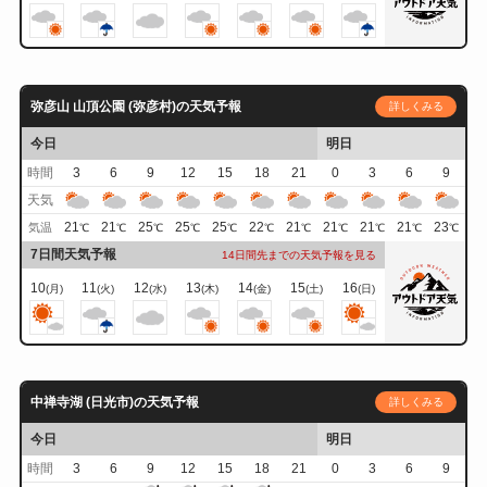
弥彦山 山頂公園 (弥彦村)の天気予報
詳しくみる
今日
明日
時間
3
6
9
12
15
18
21
0
3
6
9
天気
21
21
25
25
25
22
21
21
21
21
23
気温
℃
℃
℃
℃
℃
℃
℃
℃
℃
℃
℃
7日間天気予報
14日間先までの天気予報を見る
10
11
12
13
14
15
16
(月)
(火)
(水)
(木)
(金)
(土)
(日)
中禅寺湖 (日光市)の天気予報
詳しくみる
今日
明日
時間
3
6
9
12
15
18
21
0
3
6
9