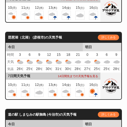
10
11
12
13
14
15
16
(月)
(火)
(水)
(木)
(金)
(土)
(日)
琵琶湖（北湖） (彦根市)の天気予報
詳しくみる
今日
明日
時間
3
6
9
12
15
18
21
0
3
6
9
天気
26
25
28
30
31
30
28
27
25
25
28
気温
℃
℃
℃
℃
℃
℃
℃
℃
℃
℃
℃
7日間天気予報
14日間先までの天気予報を見る
10
11
12
13
14
15
16
(月)
(火)
(水)
(木)
(金)
(土)
(日)
道の駅 しまなみの駅御島 (今治市)の天気予報
詳しくみる
今日
明日