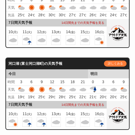
時間
3
6
9
12
15
18
21
0
3
6
9
天気
25
24
28
30
30
27
27
26
24
24
27
気温
℃
℃
℃
℃
℃
℃
℃
℃
℃
℃
℃
7日間天気予報
14日間先までの天気予報を見る
10
11
12
13
14
15
16
(月)
(火)
(水)
(木)
(金)
(土)
(日)
河口湖 (富士河口湖町)の天気予報
詳しくみる
今日
明日
時間
3
6
9
12
15
18
21
0
3
6
9
天気
19
19
25
29
28
25
22
21
20
20
25
気温
℃
℃
℃
℃
℃
℃
℃
℃
℃
℃
℃
7日間天気予報
14日間先までの天気予報を見る
10
11
12
13
14
15
16
(月)
(火)
(水)
(木)
(金)
(土)
(日)