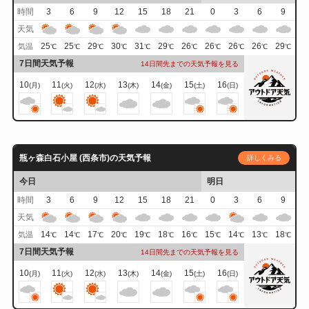
時間
3
6
9
12
15
18
21
0
3
6
9
天気
25
25
29
30
31
29
26
26
26
26
29
気温
℃
℃
℃
℃
℃
℃
℃
℃
℃
℃
℃
7日間天気予報
14日間先までの天気予報を見る
10
11
12
13
14
15
16
(月)
(火)
(水)
(木)
(金)
(土)
(日)
瓶ヶ森白石小屋 (西条市)の天気予報
詳しくみる
今日
明日
時間
3
6
9
12
15
18
21
0
3
6
9
天気
14
14
17
20
19
18
16
15
14
13
18
気温
℃
℃
℃
℃
℃
℃
℃
℃
℃
℃
℃
7日間天気予報
14日間先までの天気予報を見る
10
11
12
13
14
15
16
(月)
(火)
(水)
(木)
(金)
(土)
(日)