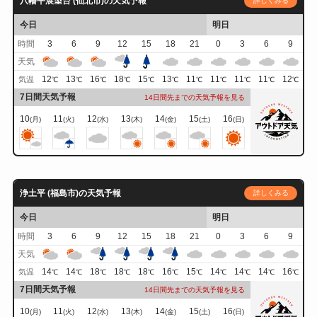
八幡平展望台 (仙北市)の天気予報
詳しくみる
今日
明日
時間
3
6
9
12
15
18
21
0
3
6
9
天気
12
13
16
18
15
13
11
11
11
11
12
気温
℃
℃
℃
℃
℃
℃
℃
℃
℃
℃
℃
7日間天気予報
14日間先までの天気予報を見る
10
11
12
13
14
15
16
(月)
(火)
(水)
(木)
(金)
(土)
(日)
浄土平 (福島市)の天気予報
詳しくみる
今日
明日
時間
3
6
9
12
15
18
21
0
3
6
9
天気
14
14
18
18
18
16
15
14
14
14
16
気温
℃
℃
℃
℃
℃
℃
℃
℃
℃
℃
℃
7日間天気予報
14日間先までの天気予報を見る
10
11
12
13
14
15
16
(月)
(火)
(水)
(木)
(金)
(土)
(日)