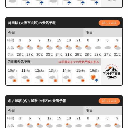
梅田駅 (大阪市北区)の天気予報
詳しくみる
今日
明日
時間
3
6
9
12
15
18
21
0
3
6
9
天気
28
27
30
33
34
31
29
28
28
27
31
気温
℃
℃
℃
℃
℃
℃
℃
℃
℃
℃
℃
7日間天気予報
14日間先までの天気予報を見る
10
11
12
13
14
15
16
(月)
(火)
(水)
(木)
(金)
(土)
(日)
名古屋駅 (名古屋市中村区)の天気予報
詳しくみる
今日
明日
時間
3
6
9
12
15
18
21
0
3
6
9
天気