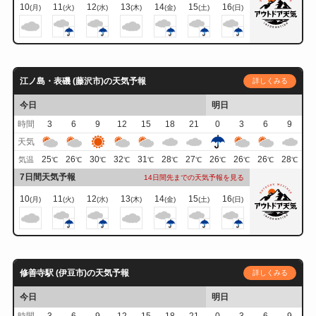
10
11
12
13
14
15
16
(月)
(火)
(水)
(木)
(金)
(土)
(日)
江ノ島・表磯 (藤沢市)の天気予報
詳しくみる
今日
明日
時間
3
6
9
12
15
18
21
0
3
6
9
天気
25
26
30
32
31
28
27
26
26
26
28
気温
℃
℃
℃
℃
℃
℃
℃
℃
℃
℃
℃
7日間天気予報
14日間先までの天気予報を見る
10
11
12
13
14
15
16
(月)
(火)
(水)
(木)
(金)
(土)
(日)
修善寺駅 (伊豆市)の天気予報
詳しくみる
今日
明日