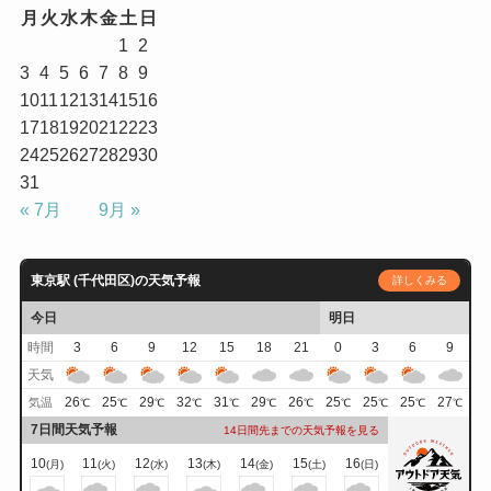
月
火
水
木
金
土
日
1
2
3
4
5
6
7
8
9
10
11
12
13
14
15
16
17
18
19
20
21
22
23
24
25
26
27
28
29
30
31
« 7月
9月 »
東京駅 (千代田区)の天気予報
詳しくみる
今日
明日
時間
3
6
9
12
15
18
21
0
3
6
9
天気
26
25
29
32
31
29
26
25
25
25
27
気温
℃
℃
℃
℃
℃
℃
℃
℃
℃
℃
℃
7日間天気予報
14日間先までの天気予報を見る
10
11
12
13
14
15
16
(月)
(火)
(水)
(木)
(金)
(土)
(日)