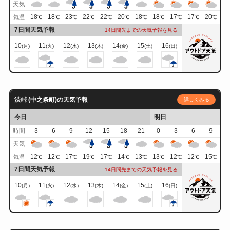
天気
18
18
23
22
22
20
18
18
17
17
20
気温
℃
℃
℃
℃
℃
℃
℃
℃
℃
℃
℃
7日間天気予報
14日間先までの天気予報を見る
10
11
12
13
14
15
16
(月)
(火)
(水)
(木)
(金)
(土)
(日)
渋峠 (中之条町)の天気予報
詳しくみる
今日
明日
時間
3
6
9
12
15
18
21
0
3
6
9
天気
12
12
17
19
17
14
13
13
12
12
15
気温
℃
℃
℃
℃
℃
℃
℃
℃
℃
℃
℃
7日間天気予報
14日間先までの天気予報を見る
10
11
12
13
14
15
16
(月)
(火)
(水)
(木)
(金)
(土)
(日)