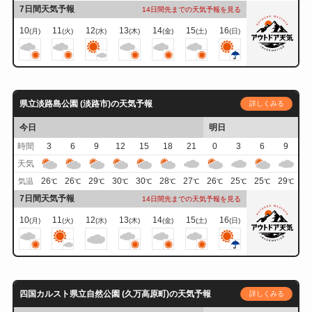
7日間天気予報
14日間先までの天気予報を見る
10
11
12
13
14
15
16
(月)
(火)
(水)
(木)
(金)
(土)
(日)
県立淡路島公園 (淡路市)の天気予報
詳しくみる
今日
明日
時間
3
6
9
12
15
18
21
0
3
6
9
天気
26
26
29
30
30
28
27
26
25
25
29
気温
℃
℃
℃
℃
℃
℃
℃
℃
℃
℃
℃
7日間天気予報
14日間先までの天気予報を見る
10
11
12
13
14
15
16
(月)
(火)
(水)
(木)
(金)
(土)
(日)
四国カルスト県立自然公園 (久万高原町)の天気予報
詳しくみる