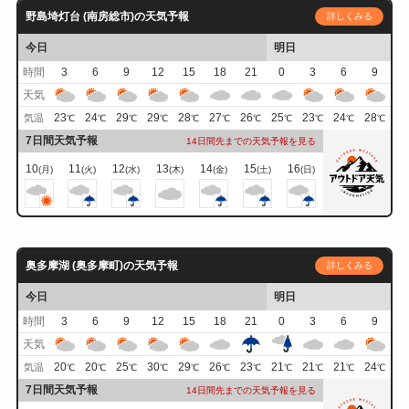
野島埼灯台 (南房総市)の天気予報
詳しくみる
今日
明日
時間
3
6
9
12
15
18
21
0
3
6
9
天気
23
24
29
29
28
27
26
25
23
24
28
気温
℃
℃
℃
℃
℃
℃
℃
℃
℃
℃
℃
7日間天気予報
14日間先までの天気予報を見る
10
11
12
13
14
15
16
(月)
(火)
(水)
(木)
(金)
(土)
(日)
奥多摩湖 (奥多摩町)の天気予報
詳しくみる
今日
明日
時間
3
6
9
12
15
18
21
0
3
6
9
天気
20
20
25
30
29
26
23
21
21
21
24
気温
℃
℃
℃
℃
℃
℃
℃
℃
℃
℃
℃
7日間天気予報
14日間先までの天気予報を見る