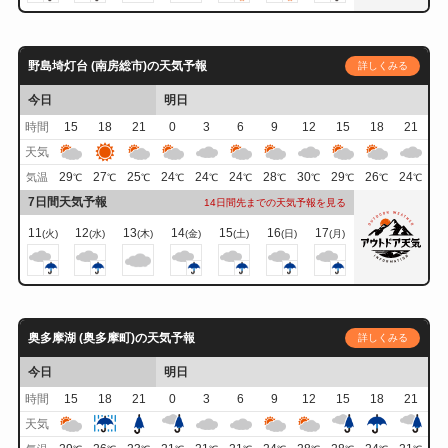
野島埼灯台 (南房総市)の天気予報
詳しくみる
今日
明日
時間
15
18
21
0
3
6
9
12
15
18
21
天気
29
27
25
24
24
24
28
30
29
26
24
気温
℃
℃
℃
℃
℃
℃
℃
℃
℃
℃
℃
7日間天気予報
14日間先までの天気予報を見る
11
12
13
14
15
16
17
(火)
(水)
(木)
(金)
(土)
(日)
(月)
奥多摩湖 (奥多摩町)の天気予報
詳しくみる
今日
明日
時間
15
18
21
0
3
6
9
12
15
18
21
天気