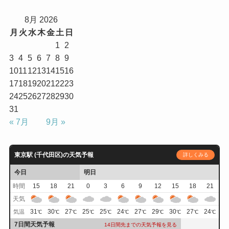
8月 2026
月
火
水
木
金
土
日
1
2
3
4
5
6
7
8
9
10
11
12
13
14
15
16
17
18
19
20
21
22
23
24
25
26
27
28
29
30
31
« 7月
9月 »
東京駅 (千代田区)の天気予報
詳しくみる
今日
明日
時間
15
18
21
0
3
6
9
12
15
18
21
天気
31
30
27
25
25
24
27
29
30
27
24
気温
℃
℃
℃
℃
℃
℃
℃
℃
℃
℃
℃
7日間天気予報
14日間先までの天気予報を見る