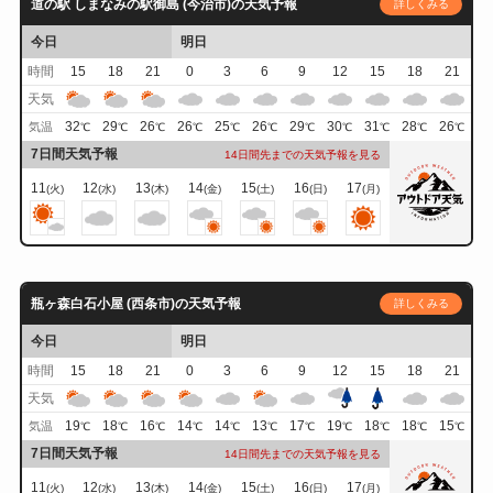
道の駅 しまなみの駅御島 (今治市)の天気予報
詳しくみる
今日
明日
時間
15
18
21
0
3
6
9
12
15
18
21
天気
32
29
26
26
25
26
29
30
31
28
26
気温
℃
℃
℃
℃
℃
℃
℃
℃
℃
℃
℃
7日間天気予報
14日間先までの天気予報を見る
11
12
13
14
15
16
17
(火)
(水)
(木)
(金)
(土)
(日)
(月)
瓶ヶ森白石小屋 (西条市)の天気予報
詳しくみる
今日
明日
時間
15
18
21
0
3
6
9
12
15
18
21
天気
19
18
16
14
14
13
17
19
18
18
15
気温
℃
℃
℃
℃
℃
℃
℃
℃
℃
℃
℃
7日間天気予報
14日間先までの天気予報を見る
11
12
13
14
15
16
17
(火)
(水)
(木)
(金)
(土)
(日)
(月)