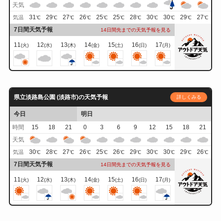
天気
31
29
27
26
25
25
28
30
30
29
27
気温
℃
℃
℃
℃
℃
℃
℃
℃
℃
℃
℃
7日間天気予報
14日間先までの天気予報を見る
11
12
13
14
15
16
17
(火)
(水)
(木)
(金)
(土)
(日)
(月)
県立淡路島公園 (淡路市)の天気予報
詳しくみる
今日
明日
時間
15
18
21
0
3
6
9
12
15
18
21
天気
30
28
27
26
25
26
29
30
30
29
26
気温
℃
℃
℃
℃
℃
℃
℃
℃
℃
℃
℃
7日間天気予報
14日間先までの天気予報を見る
11
12
13
14
15
16
17
(火)
(水)
(木)
(金)
(土)
(日)
(月)