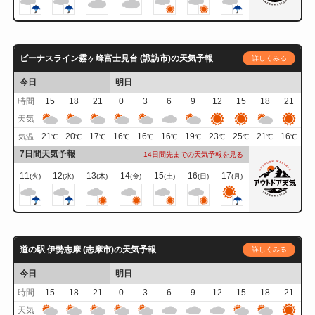
ビーナスライン霧ヶ峰富士見台 (諏訪市)の天気予報
詳しくみる
今日
明日
時間
15
18
21
0
3
6
9
12
15
18
21
天気
21
20
17
16
16
16
19
23
25
21
16
気温
℃
℃
℃
℃
℃
℃
℃
℃
℃
℃
℃
7日間天気予報
14日間先までの天気予報を見る
11
12
13
14
15
16
17
(火)
(水)
(木)
(金)
(土)
(日)
(月)
道の駅 伊勢志摩 (志摩市)の天気予報
詳しくみる
今日
明日
時間
15
18
21
0
3
6
9
12
15
18
21
天気