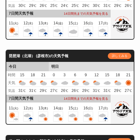
30
29
26
25
24
25
29
30
31
29
26
気温
℃
℃
℃
℃
℃
℃
℃
℃
℃
℃
℃
7日間天気予報
14日間先までの天気予報を見る
11
12
13
14
15
16
17
(火)
(水)
(木)
(金)
(土)
(日)
(月)
琵琶湖（北湖） (彦根市)の天気予報
詳しくみる
今日
明日
時間
15
18
21
0
3
6
9
12
15
18
21
天気
31
31
29
27
26
26
29
31
31
29
27
気温
℃
℃
℃
℃
℃
℃
℃
℃
℃
℃
℃
7日間天気予報
14日間先までの天気予報を見る
11
12
13
14
15
16
17
(火)
(水)
(木)
(金)
(土)
(日)
(月)