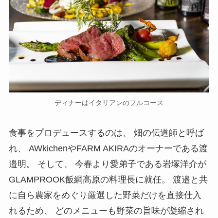
ディナーはイタリアンのフルコース
食事をプロデュースするのは、 畑の伝道師と呼ば
れ、 AWkichenやFARM AKIRAのオーナーである渡
邉明。 そして、 今春より愛弟子である岩塚洋介が
GLAMPROOK飯綱高原の料理長に就任。 渡邉と共
に自ら農家をめぐり厳選した野菜だけを直接仕入
れるため、 どのメニューも野菜の旨味が凝縮され