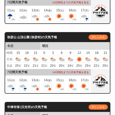
7日間天気予報
14日間先までの天気予報を見る
11
12
13
14
15
16
17
(火)
(水)
(木)
(金)
(土)
(日)
(月)
弥彦山 山頂公園 (弥彦村)の天気予報
詳しくみる
今日
明日
時間
15
18
21
0
3
6
9
12
15
18
21
天気
25
22
21
21
20
20
24
25
25
22
20
気温
℃
℃
℃
℃
℃
℃
℃
℃
℃
℃
℃
7日間天気予報
14日間先までの天気予報を見る
11
12
13
14
15
16
17
(火)
(水)
(木)
(金)
(土)
(日)
(月)
中禅寺湖 (日光市)の天気予報
詳しくみる