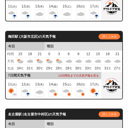
11
12
13
14
15
16
17
(火)
(水)
(木)
(金)
(土)
(日)
(月)
梅田駅 (大阪市北区)の天気予報
詳しくみる
今日
明日
時間
15
18
21
0
3
6
9
12
15
18
21
天気
34
31
30
29
28
28
30
33
33
31
27
気温
℃
℃
℃
℃
℃
℃
℃
℃
℃
℃
℃
7日間天気予報
14日間先までの天気予報を見る
11
12
13
14
15
16
17
(火)
(水)
(木)
(金)
(土)
(日)
(月)
名古屋駅 (名古屋市中村区)の天気予報
詳しくみる
今日
明日