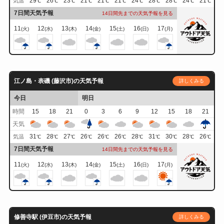
29
26
23
21
21
21
24
28
28
24
21
気温
℃
℃
℃
℃
℃
℃
℃
℃
℃
℃
℃
7日間天気予報
14日間先までの天気予報を見る
11
12
13
14
15
16
17
(火)
(水)
(木)
(金)
(土)
(日)
(月)
江ノ島・表磯 (藤沢市)の天気予報
詳しくみる
今日
明日
時間
15
18
21
0
3
6
9
12
15
18
21
天気
31
28
27
26
26
26
28
31
30
28
26
気温
℃
℃
℃
℃
℃
℃
℃
℃
℃
℃
℃
7日間天気予報
14日間先までの天気予報を見る
11
12
13
14
15
16
17
(火)
(水)
(木)
(金)
(土)
(日)
(月)
修善寺駅 (伊豆市)の天気予報
詳しくみる