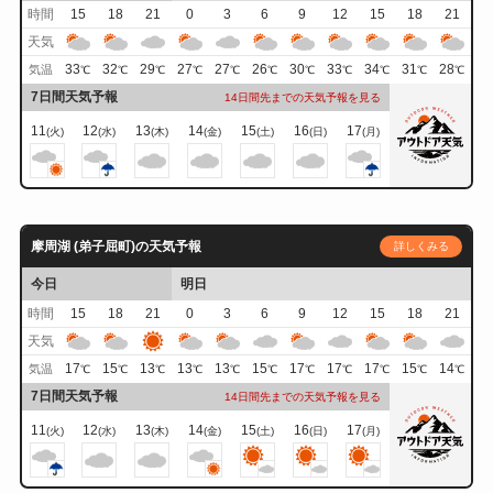
時間
15
18
21
0
3
6
9
12
15
18
21
天気
33
32
29
27
27
26
30
33
34
31
28
気温
℃
℃
℃
℃
℃
℃
℃
℃
℃
℃
℃
7日間天気予報
14日間先までの天気予報を見る
11
12
13
14
15
16
17
(火)
(水)
(木)
(金)
(土)
(日)
(月)
摩周湖 (弟子屈町)の天気予報
詳しくみる
今日
明日
時間
15
18
21
0
3
6
9
12
15
18
21
天気
17
15
13
13
13
15
17
17
17
15
14
気温
℃
℃
℃
℃
℃
℃
℃
℃
℃
℃
℃
7日間天気予報
14日間先までの天気予報を見る
11
12
13
14
15
16
17
(火)
(水)
(木)
(金)
(土)
(日)
(月)