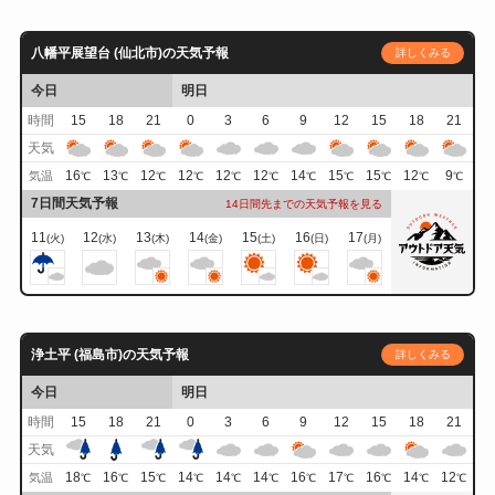
八幡平展望台 (仙北市)の天気予報
詳しくみる
今日
明日
時間
15
18
21
0
3
6
9
12
15
18
21
天気
16
13
12
12
12
12
14
15
15
12
9
気温
℃
℃
℃
℃
℃
℃
℃
℃
℃
℃
℃
7日間天気予報
14日間先までの天気予報を見る
11
12
13
14
15
16
17
(火)
(水)
(木)
(金)
(土)
(日)
(月)
浄土平 (福島市)の天気予報
詳しくみる
今日
明日
時間
15
18
21
0
3
6
9
12
15
18
21
天気
18
16
15
14
14
14
16
17
16
14
12
気温
℃
℃
℃
℃
℃
℃
℃
℃
℃
℃
℃