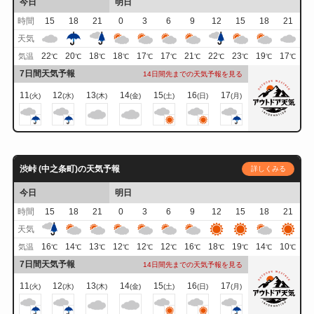
今日
明日
時間
15
18
21
0
3
6
9
12
15
18
21
天気
22
20
18
18
17
17
21
22
23
19
17
気温
℃
℃
℃
℃
℃
℃
℃
℃
℃
℃
℃
7日間天気予報
14日間先までの天気予報を見る
11
12
13
14
15
16
17
(火)
(水)
(木)
(金)
(土)
(日)
(月)
渋峠 (中之条町)の天気予報
詳しくみる
今日
明日
時間
15
18
21
0
3
6
9
12
15
18
21
天気
16
14
13
12
12
12
16
18
19
14
10
気温
℃
℃
℃
℃
℃
℃
℃
℃
℃
℃
℃
7日間天気予報
14日間先までの天気予報を見る
11
12
13
14
15
16
17
(火)
(水)
(木)
(金)
(土)
(日)
(月)