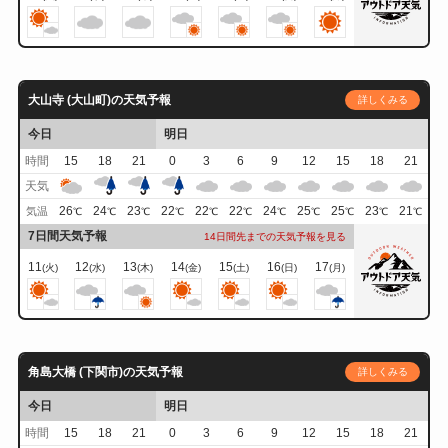
大山寺 (大山町)の天気予報
詳しくみる
今日
明日
時間
15
18
21
0
3
6
9
12
15
18
21
天気
26
24
23
22
22
22
24
25
25
23
21
気温
℃
℃
℃
℃
℃
℃
℃
℃
℃
℃
℃
7日間天気予報
14日間先までの天気予報を見る
11
12
13
14
15
16
17
(火)
(水)
(木)
(金)
(土)
(日)
(月)
角島大橋 (下関市)の天気予報
詳しくみる
今日
明日
時間
15
18
21
0
3
6
9
12
15
18
21