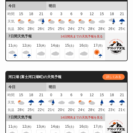
今日
明日
時間
15
18
21
0
3
6
9
12
15
18
21
天気
30
28
26
25
25
24
27
28
28
26
25
気温
℃
℃
℃
℃
℃
℃
℃
℃
℃
℃
℃
7日間天気予報
14日間先までの天気予報を見る
11
12
13
14
15
16
17
(火)
(水)
(木)
(金)
(土)
(日)
(月)
河口湖 (富士河口湖町)の天気予報
詳しくみる
今日
明日
時間
15
18
21
0
3
6
9
12
15
18
21
天気
28
25
22
21
20
20
24
28
25
23
21
気温
℃
℃
℃
℃
℃
℃
℃
℃
℃
℃
℃
7日間天気予報
14日間先までの天気予報を見る
11
12
13
14
15
16
17
(火)
(水)
(木)
(金)
(土)
(日)
(月)