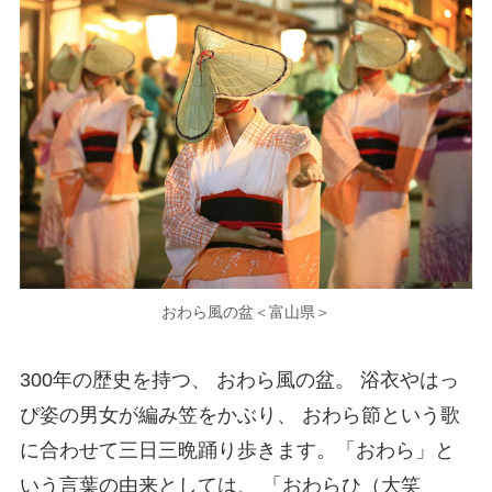
おわら風の盆＜富山県＞
300年の歴史を持つ、 おわら風の盆。 浴衣やはっ
ぴ姿の男女が編み笠をかぶり、 おわら節という歌
に合わせて三日三晩踊り歩きます。「おわら」と
いう言葉の由来としては、 「おわらひ（大笑