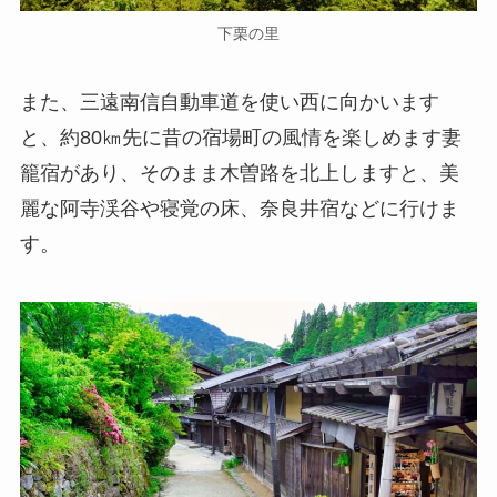
下栗の里
また、三遠南信自動車道を使い西に向かいます
と、約80㎞先に昔の宿場町の風情を楽しめます妻
籠宿があり、そのまま木曽路を北上しますと、美
麗な阿寺渓谷や寝覚の床、奈良井宿などに行けま
す。