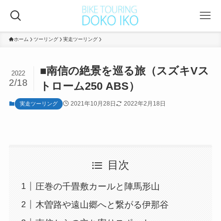
ホーム
ツーリング
実走ツーリング
■南信の絶景を巡る旅（スズキVス
2022
2/18
トローム250 ABS）
2021年10月28日
2022年2月18日
実走ツーリング
目次
圧巻の千畳敷カールと陣馬形山
木曽路や遠山郷へと繋がる伊那谷