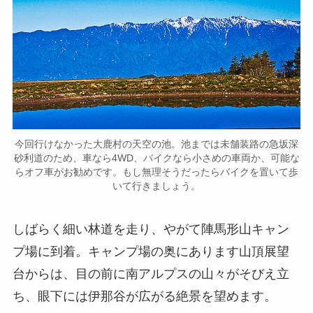
今回行けなかった大鹿村の天空の池。池までは未舗装路の急坂深
砂利道のため、車なら4WD、バイクなら小さめの車両か、可能な
らオフ車がお勧めです。もし無理そうだったらバイクを置いて歩
いて行きましょう。
しばらく細い林道を走り、やがて陣馬形山キャン
プ場に到着。キャンプ場の奥にあります山頂展望
台からは、目の前に南アルプスの山々がそびえ立
ち、眼下には伊那谷が広がる絶景を望めます。