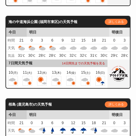
海の中道海浜公園 (福岡市東区)の天気予報
詳しくみる
今日
明日
明後日
時間
21
0
3
6
9
12
15
18
21
0
3
天気
31
30
28
28
30
32
32
31
30
29
28
気温
℃
℃
℃
℃
℃
℃
℃
℃
℃
℃
℃
7日間天気予報
14日間先までの天気予報を見る
10
11
12
13
14
15
16
(月)
(火)
(水)
(木)
(金)
(土)
(日)
桜島 (鹿児島市)の天気予報
詳しくみる
今日
明日
明後日
時間
21
0
3
6
9
12
15
18
21
0
3
天気