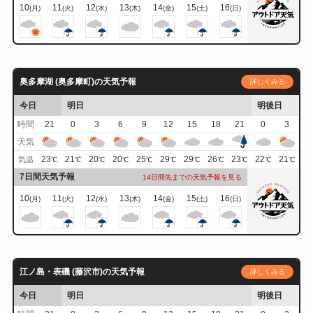
10
11
12
13
14
15
16
(月)
(火)
(水)
(木)
(金)
(土)
(日)
奥多摩湖 (奥多摩町)の天気予報
詳しくみる
今日
明日
明後日
時間
21
0
3
6
9
12
15
18
21
0
3
天気
23
21
20
20
25
29
29
26
23
22
21
気温
℃
℃
℃
℃
℃
℃
℃
℃
℃
℃
℃
7日間天気予報
14日間先までの天気予報を見る
10
11
12
13
14
15
16
(月)
(火)
(水)
(木)
(金)
(土)
(日)
江ノ島・表磯 (藤沢市)の天気予報
詳しくみる
今日
明日
明後日