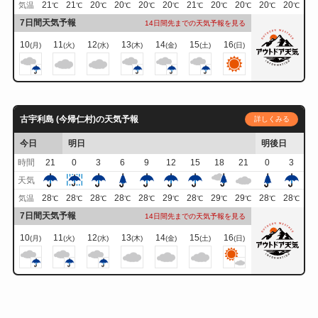
21
21
20
20
20
20
21
20
20
20
20
気温
℃
℃
℃
℃
℃
℃
℃
℃
℃
℃
℃
7日間天気予報
14日間先までの天気予報を見る
10
11
12
13
14
15
16
(月)
(火)
(水)
(木)
(金)
(土)
(日)
古宇利島 (今帰仁村)の天気予報
詳しくみる
今日
明日
明後日
時間
21
0
3
6
9
12
15
18
21
0
3
天気
28
28
28
28
28
29
28
29
29
28
28
気温
℃
℃
℃
℃
℃
℃
℃
℃
℃
℃
℃
7日間天気予報
14日間先までの天気予報を見る
10
11
12
13
14
15
16
(月)
(火)
(水)
(木)
(金)
(土)
(日)