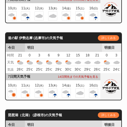
10
11
12
13
14
15
16
(月)
(火)
(水)
(木)
(金)
(土)
(日)
道の駅 伊勢志摩 (志摩市)の天気予報
詳しくみる
今日
明日
明後日
時間
21
0
3
6
9
12
15
18
21
0
3
天気
26
25
25
25
29
30
30
29
26
25
24
気温
℃
℃
℃
℃
℃
℃
℃
℃
℃
℃
℃
7日間天気予報
14日間先までの天気予報を見る
10
11
12
13
14
15
16
(月)
(火)
(水)
(木)
(金)
(土)
(日)
琵琶湖（北湖） (彦根市)の天気予報
詳しくみる
今日
明日
明後日