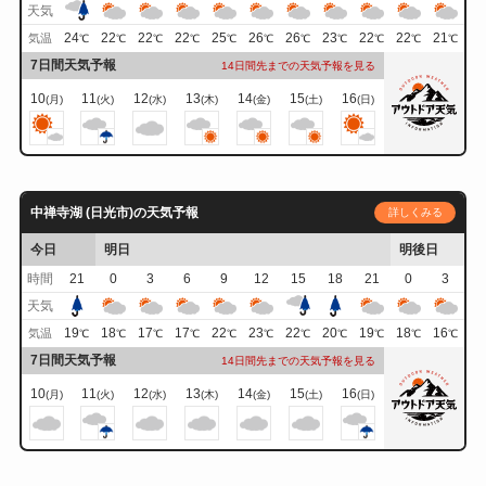
天気
24
22
22
22
25
26
26
23
22
22
21
気温
℃
℃
℃
℃
℃
℃
℃
℃
℃
℃
℃
7日間天気予報
14日間先までの天気予報を見る
10
11
12
13
14
15
16
(月)
(火)
(水)
(木)
(金)
(土)
(日)
中禅寺湖 (日光市)の天気予報
詳しくみる
今日
明日
明後日
時間
21
0
3
6
9
12
15
18
21
0
3
天気
19
18
17
17
22
23
22
20
19
18
16
気温
℃
℃
℃
℃
℃
℃
℃
℃
℃
℃
℃
7日間天気予報
14日間先までの天気予報を見る
10
11
12
13
14
15
16
(月)
(火)
(水)
(木)
(金)
(土)
(日)