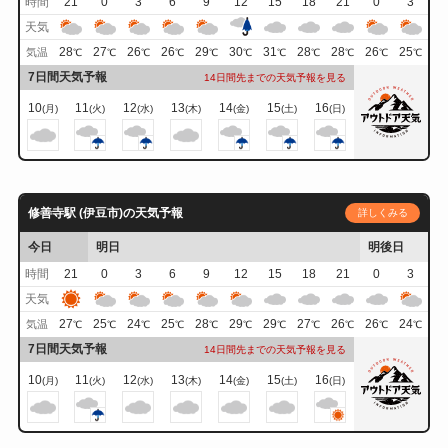
時間
21
0
3
6
9
12
15
18
21
0
3
天気
28
27
26
26
29
30
31
28
28
26
25
気温
℃
℃
℃
℃
℃
℃
℃
℃
℃
℃
℃
7日間天気予報
14日間先までの天気予報を見る
10
11
12
13
14
15
16
(月)
(火)
(水)
(木)
(金)
(土)
(日)
修善寺駅 (伊豆市)の天気予報
詳しくみる
今日
明日
明後日
時間
21
0
3
6
9
12
15
18
21
0
3
天気
27
25
24
25
28
29
29
27
26
26
24
気温
℃
℃
℃
℃
℃
℃
℃
℃
℃
℃
℃
7日間天気予報
14日間先までの天気予報を見る
10
11
12
13
14
15
16
(月)
(火)
(水)
(木)
(金)
(土)
(日)