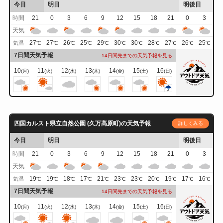
今日
明日
明後日
時間
21
0
3
6
9
12
15
18
21
0
3
天気
27
27
26
25
29
30
30
28
27
26
25
気温
℃
℃
℃
℃
℃
℃
℃
℃
℃
℃
℃
7日間天気予報
14日間先までの天気予報を見る
10
11
12
13
14
15
16
(月)
(火)
(水)
(木)
(金)
(土)
(日)
四国カルスト県立自然公園 (久万高原町)の天気予報
詳しくみる
今日
明日
明後日
時間
21
0
3
6
9
12
15
18
21
0
3
天気
19
19
18
17
21
23
23
20
19
17
16
気温
℃
℃
℃
℃
℃
℃
℃
℃
℃
℃
℃
7日間天気予報
14日間先までの天気予報を見る
10
11
12
13
14
15
16
(月)
(火)
(水)
(木)
(金)
(土)
(日)