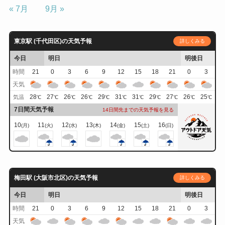
« 7月
9月 »
東京駅 (千代田区)の天気予報
詳しくみる
今日
明日
明後日
時間
21
0
3
6
9
12
15
18
21
0
3
天気
28
27
26
26
29
31
31
29
27
26
25
気温
℃
℃
℃
℃
℃
℃
℃
℃
℃
℃
℃
7日間天気予報
14日間先までの天気予報を見る
10
11
12
13
14
15
16
(月)
(火)
(水)
(木)
(金)
(土)
(日)
梅田駅 (大阪市北区)の天気予報
詳しくみる
今日
明日
明後日
時間
21
0
3
6
9
12
15
18
21
0
3
天気