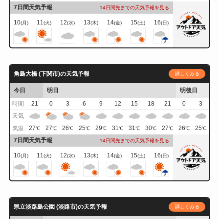
7日間天気予報
14日間先までの天気予報を見る
10
11
12
13
14
15
16
(月)
(火)
(水)
(木)
(金)
(土)
(日)
角島大橋 (下関市)の天気予報
詳しくみる
今日
明日
明後日
時間
21
0
3
6
9
12
15
18
21
0
3
天気
27
27
26
25
29
31
31
30
27
26
25
気温
℃
℃
℃
℃
℃
℃
℃
℃
℃
℃
℃
7日間天気予報
14日間先までの天気予報を見る
10
11
12
13
14
15
16
(月)
(火)
(水)
(木)
(金)
(土)
(日)
県立淡路島公園 (淡路市)の天気予報
詳しくみる