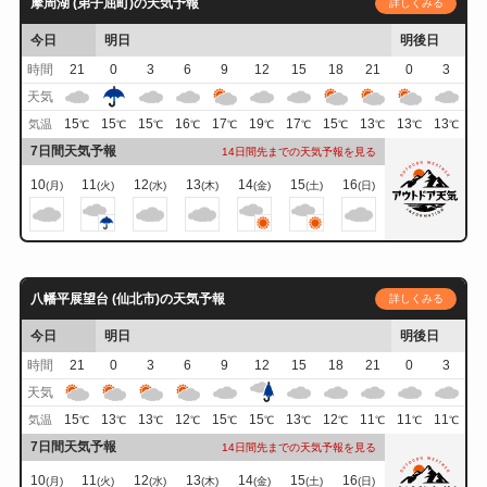
摩周湖 (弟子屈町)の天気予報
詳しくみる
今日
明日
明後日
時間
21
0
3
6
9
12
15
18
21
0
3
天気
15
15
15
16
17
19
17
15
13
13
13
気温
℃
℃
℃
℃
℃
℃
℃
℃
℃
℃
℃
7日間天気予報
14日間先までの天気予報を見る
10
11
12
13
14
15
16
(月)
(火)
(水)
(木)
(金)
(土)
(日)
八幡平展望台 (仙北市)の天気予報
詳しくみる
今日
明日
明後日
時間
21
0
3
6
9
12
15
18
21
0
3
天気
15
13
13
12
15
15
13
12
11
11
11
気温
℃
℃
℃
℃
℃
℃
℃
℃
℃
℃
℃
7日間天気予報
14日間先までの天気予報を見る
10
11
12
13
14
15
16
(月)
(火)
(水)
(木)
(金)
(土)
(日)