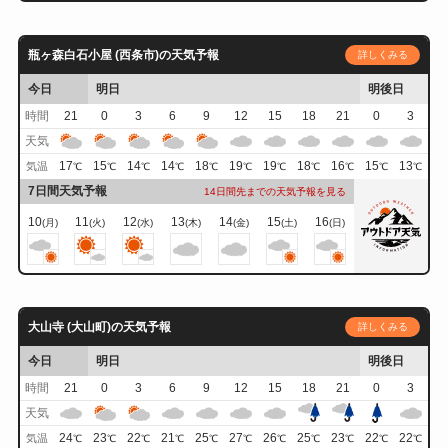
瓶ヶ森白石小屋 (西条市)の天気予報
詳しくみる
今日
明日
明後日
時間
21
0
3
6
9
12
15
18
21
0
3
天気
17
15
14
14
18
19
19
18
16
15
13
気温
℃
℃
℃
℃
℃
℃
℃
℃
℃
℃
℃
7日間天気予報
14日間先までの天気予報を見る
10
11
12
13
14
15
16
(月)
(火)
(水)
(木)
(金)
(土)
(日)
大山寺 (大山町)の天気予報
詳しくみる
今日
明日
明後日
時間
21
0
3
6
9
12
15
18
21
0
3
天気
24
23
22
21
25
27
26
25
23
22
22
気温
℃
℃
℃
℃
℃
℃
℃
℃
℃
℃
℃