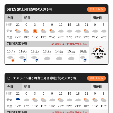
河口湖 (富士河口湖町)の天気予報
詳しくみる
今日
明日
明後日
時間
21
0
3
6
9
12
15
18
21
0
3
天気
22
19
18
19
25
28
27
24
22
21
20
気温
℃
℃
℃
℃
℃
℃
℃
℃
℃
℃
℃
7日間天気予報
14日間先までの天気予報を見る
10
11
12
13
14
15
16
(月)
(火)
(水)
(木)
(金)
(土)
(日)
ビーナスライン霧ヶ峰富士見台 (諏訪市)の天気予報
詳しくみる
今日
明日
明後日
時間
21
0
3
6
9
12
15
18
21
0
3
天気
17
17
16
15
19
22
22
21
18
16
15
気温
℃
℃
℃
℃
℃
℃
℃
℃
℃
℃
℃
7日間天気予報
14日間先までの天気予報を見る