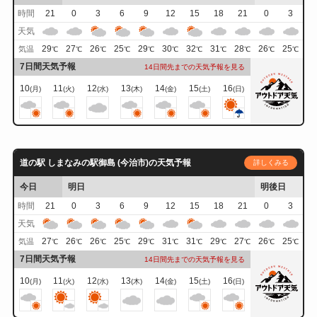
時間
21
0
3
6
9
12
15
18
21
0
3
天気
29
27
26
25
29
30
32
31
28
26
25
気温
℃
℃
℃
℃
℃
℃
℃
℃
℃
℃
℃
7日間天気予報
14日間先までの天気予報を見る
10
11
12
13
14
15
16
(月)
(火)
(水)
(木)
(金)
(土)
(日)
道の駅 しまなみの駅御島 (今治市)の天気予報
詳しくみる
今日
明日
明後日
時間
21
0
3
6
9
12
15
18
21
0
3
天気
27
26
26
25
29
31
31
29
27
26
25
気温
℃
℃
℃
℃
℃
℃
℃
℃
℃
℃
℃
7日間天気予報
14日間先までの天気予報を見る
10
11
12
13
14
15
16
(月)
(火)
(水)
(木)
(金)
(土)
(日)