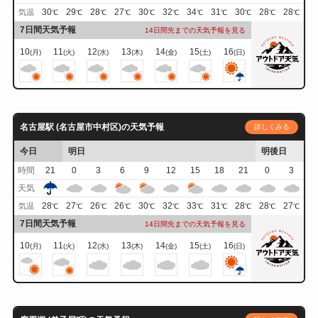
30
29
28
27
30
32
34
31
30
28
28
気温
℃
℃
℃
℃
℃
℃
℃
℃
℃
℃
℃
7日間天気予報
14日間先までの天気予報を見る
10
11
12
13
14
15
16
(月)
(火)
(水)
(木)
(金)
(土)
(日)
名古屋駅 (名古屋市中村区)の天気予報
詳しくみる
今日
明日
明後日
時間
21
0
3
6
9
12
15
18
21
0
3
天気
28
27
26
26
30
32
33
31
28
28
27
気温
℃
℃
℃
℃
℃
℃
℃
℃
℃
℃
℃
7日間天気予報
14日間先までの天気予報を見る
10
11
12
13
14
15
16
(月)
(火)
(水)
(木)
(金)
(土)
(日)