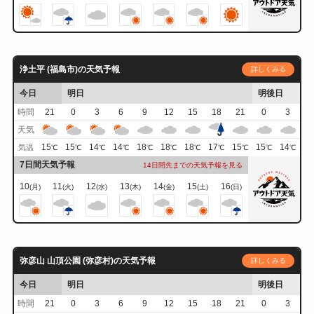
浄土平 (福島市)の天気予報
詳しくみる
今日
明日
明後日
時間
21
0
3
6
9
12
15
18
21
0
3
天気
15
15
14
14
18
18
18
17
15
15
14
気温
℃
℃
℃
℃
℃
℃
℃
℃
℃
℃
℃
7日間天気予報
14日間先までの天気予報を見る
10
11
12
13
14
15
16
(月)
(火)
(水)
(木)
(金)
(土)
(日)
弥彦山 山頂公園 (弥彦村)の天気予報
詳しくみる
今日
明日
明後日
時間
21
0
3
6
9
12
15
18
21
0
3