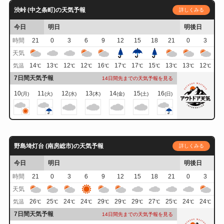
渋峠 (中之条町)の天気予報
詳しくみる
今日
明日
明後日
時間
21
0
3
6
9
12
15
18
21
0
3
天気
14
13
12
12
16
17
17
15
13
13
12
気温
℃
℃
℃
℃
℃
℃
℃
℃
℃
℃
℃
7日間天気予報
14日間先までの天気予報を見る
10
11
12
13
14
15
16
(月)
(火)
(水)
(木)
(金)
(土)
(日)
野島埼灯台 (南房総市)の天気予報
詳しくみる
今日
明日
明後日
時間
21
0
3
6
9
12
15
18
21
0
3
天気
26
25
24
24
29
29
29
27
25
24
24
気温
℃
℃
℃
℃
℃
℃
℃
℃
℃
℃
℃
7日間天気予報
14日間先までの天気予報を見る