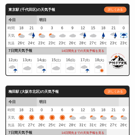
東京駅 (千代田区)の天気予報
詳しくみる
今日
明日
時間
18
21
0
3
6
9
12
15
18
21
0
天気
26
24
23
23
23
26
28
27
26
23
23
気温
℃
℃
℃
℃
℃
℃
℃
℃
℃
℃
℃
7日間天気予報
14日間先までの天気予報を見る
12
13
14
15
16
17
18
(水)
(木)
(金)
(土)
(日)
(月)
(火)
梅田駅 (大阪市北区)の天気予報
詳しくみる
今日
明日
時間
18
21
0
3
6
9
12
15
18
21
0
天気
31
27
26
25
24
28
31
31
28
27
26
気温
℃
℃
℃
℃
℃
℃
℃
℃
℃
℃
℃
7日間天気予報
14日間先までの天気予報を見る