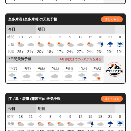
奥多摩湖 (奥多摩町)の天気予報
詳しくみる
今日
明日
時間
18
21
0
3
6
9
12
15
18
21
0
天気
25
21
20
18
17
24
27
24
23
20
19
気温
℃
℃
℃
℃
℃
℃
℃
℃
℃
℃
℃
7日間天気予報
14日間先までの天気予報を見る
12
13
14
15
16
17
18
(水)
(木)
(金)
(土)
(日)
(月)
(火)
江ノ島・表磯 (藤沢市)の天気予報
詳しくみる
今日
明日
時間
18
21
0
3
6
9
12
15
18
21
0
天気