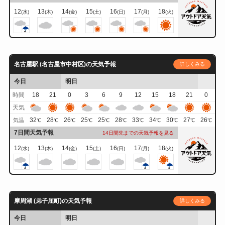
12
13
14
15
16
17
18
(水)
(木)
(金)
(土)
(日)
(月)
(火)
名古屋駅 (名古屋市中村区)の天気予報
詳しくみる
今日
明日
時間
18
21
0
3
6
9
12
15
18
21
0
天気
32
28
26
25
25
28
33
34
30
27
26
気温
℃
℃
℃
℃
℃
℃
℃
℃
℃
℃
℃
7日間天気予報
14日間先までの天気予報を見る
12
13
14
15
16
17
18
(水)
(木)
(金)
(土)
(日)
(月)
(火)
摩周湖 (弟子屈町)の天気予報
詳しくみる
今日
明日