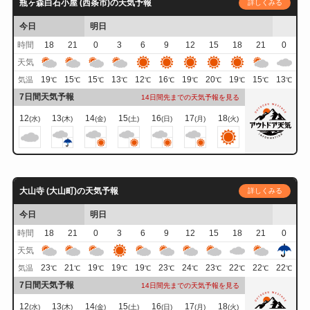
瓶ヶ森白石小屋 (西条市)の天気予報
詳しくみる
今日
明日
時間
18
21
0
3
6
9
12
15
18
21
0
天気
19
15
15
13
12
16
19
20
19
15
13
気温
℃
℃
℃
℃
℃
℃
℃
℃
℃
℃
℃
7日間天気予報
14日間先までの天気予報を見る
12
13
14
15
16
17
18
(水)
(木)
(金)
(土)
(日)
(月)
(火)
大山寺 (大山町)の天気予報
詳しくみる
今日
明日
時間
18
21
0
3
6
9
12
15
18
21
0
天気
23
21
19
19
19
23
24
23
22
22
22
気温
℃
℃
℃
℃
℃
℃
℃
℃
℃
℃
℃
7日間天気予報
14日間先までの天気予報を見る
12
13
14
15
16
17
18
(水)
(木)
(金)
(土)
(日)
(月)
(火)