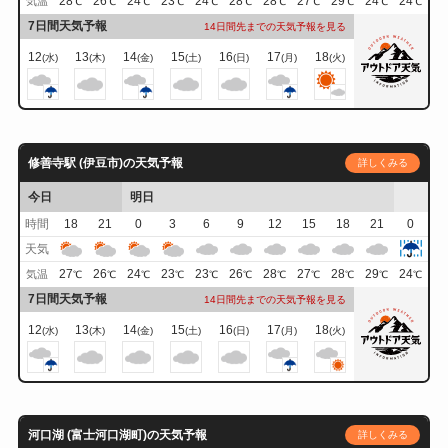
28
26
24
23
24
28
28
27
29
24
24
気温
℃
℃
℃
℃
℃
℃
℃
℃
℃
℃
℃
7日間天気予報
14日間先までの天気予報を見る
12
13
14
15
16
17
18
(水)
(木)
(金)
(土)
(日)
(月)
(火)
修善寺駅 (伊豆市)の天気予報
詳しくみる
今日
明日
時間
18
21
0
3
6
9
12
15
18
21
0
天気
27
26
24
23
23
26
28
27
28
29
24
気温
℃
℃
℃
℃
℃
℃
℃
℃
℃
℃
℃
7日間天気予報
14日間先までの天気予報を見る
12
13
14
15
16
17
18
(水)
(木)
(金)
(土)
(日)
(月)
(火)
河口湖 (富士河口湖町)の天気予報
詳しくみる