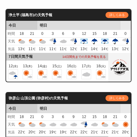
浄土平 (福島市)の天気予報
詳しくみる
今日
明日
時間
18
21
0
3
6
9
12
15
18
21
0
天気
13
11
11
11
11
12
13
14
14
13
12
気温
℃
℃
℃
℃
℃
℃
℃
℃
℃
℃
℃
7日間天気予報
14日間先までの天気予報を見る
12
13
14
15
16
17
18
(水)
(木)
(金)
(土)
(日)
(月)
(火)
弥彦山 山頂公園 (弥彦村)の天気予報
詳しくみる
今日
明日
時間
18
21
0
3
6
9
12
15
18
21
0
天気
22
20
20
19
19
22
22
21
21
21
20
気温
℃
℃
℃
℃
℃
℃
℃
℃
℃
℃
℃