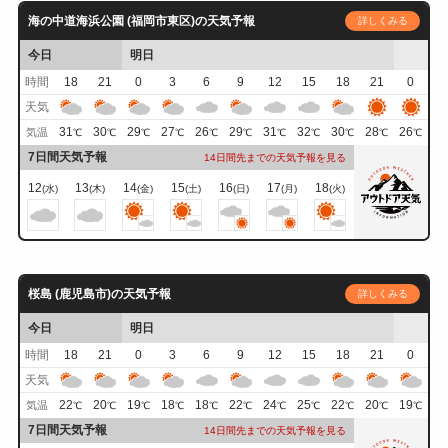
海の中道海浜公園 (福岡市東区)の天気予報
詳しくみる
今日
明日
時間
18
21
0
3
6
9
12
15
18
21
0
天気
31
30
29
27
26
29
31
32
30
28
26
気温
℃
℃
℃
℃
℃
℃
℃
℃
℃
℃
℃
7日間天気予報
14日間先までの天気予報を見る
12
13
14
15
16
17
18
(水)
(木)
(金)
(土)
(日)
(月)
(火)
桜島 (鹿児島市)の天気予報
詳しくみる
今日
明日
時間
18
21
0
3
6
9
12
15
18
21
0
天気
22
20
19
18
18
22
24
25
22
20
19
気温
℃
℃
℃
℃
℃
℃
℃
℃
℃
℃
℃
7日間天気予報
14日間先までの天気予報を見る