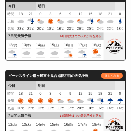
今日
明日
時間
18
21
0
3
6
9
12
15
18
21
0
天気
23
21
20
18
16
23
26
25
24
22
18
気温
℃
℃
℃
℃
℃
℃
℃
℃
℃
℃
℃
7日間天気予報
14日間先までの天気予報を見る
12
13
14
15
16
17
18
(水)
(木)
(金)
(土)
(日)
(月)
(火)
ビーナスライン霧ヶ峰富士見台 (諏訪市)の天気予報
詳しくみる
今日
明日
時間
18
21
0
3
6
9
12
15
18
21
0
天気
20
15
12
11
11
17
20
18
16
14
14
気温
℃
℃
℃
℃
℃
℃
℃
℃
℃
℃
℃
7日間天気予報
14日間先までの天気予報を見る
12
13
14
15
16
17
18
(水)
(木)
(金)
(土)
(日)
(月)
(火)