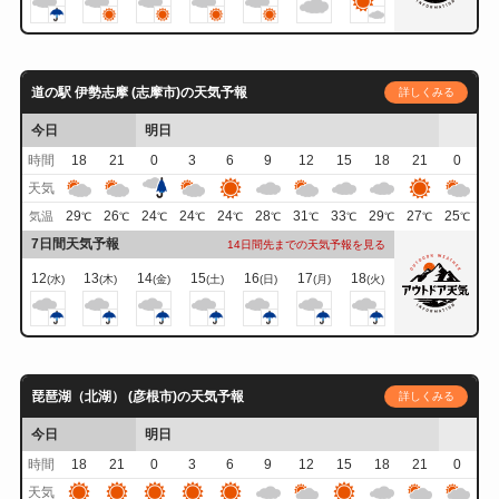
道の駅 伊勢志摩 (志摩市)の天気予報
詳しくみる
今日
明日
時間
18
21
0
3
6
9
12
15
18
21
0
天気
29
26
24
24
24
28
31
33
29
27
25
気温
℃
℃
℃
℃
℃
℃
℃
℃
℃
℃
℃
7日間天気予報
14日間先までの天気予報を見る
12
13
14
15
16
17
18
(水)
(木)
(金)
(土)
(日)
(月)
(火)
琵琶湖（北湖） (彦根市)の天気予報
詳しくみる
今日
明日
時間
18
21
0
3
6
9
12
15
18
21
0
天気