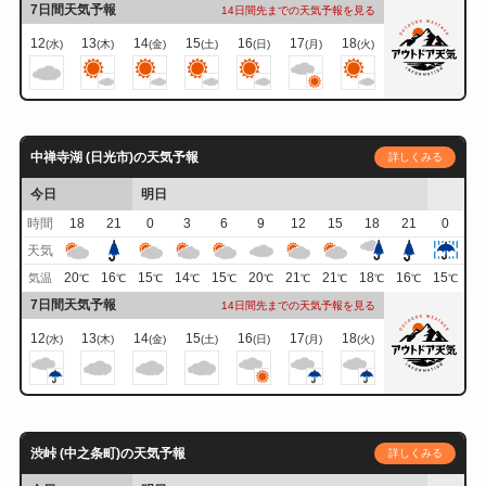
7日間天気予報
14日間先までの天気予報を見る
12
13
14
15
16
17
18
(水)
(木)
(金)
(土)
(日)
(月)
(火)
中禅寺湖 (日光市)の天気予報
詳しくみる
今日
明日
時間
18
21
0
3
6
9
12
15
18
21
0
天気
20
16
15
14
15
20
21
21
18
16
15
気温
℃
℃
℃
℃
℃
℃
℃
℃
℃
℃
℃
7日間天気予報
14日間先までの天気予報を見る
12
13
14
15
16
17
18
(水)
(木)
(金)
(土)
(日)
(月)
(火)
渋峠 (中之条町)の天気予報
詳しくみる