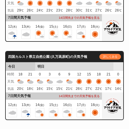
天気
29
26
24
23
23
28
30
31
27
26
26
気温
℃
℃
℃
℃
℃
℃
℃
℃
℃
℃
℃
7日間天気予報
14日間先までの天気予報を見る
12
13
14
15
16
17
18
(水)
(木)
(金)
(土)
(日)
(月)
(火)
四国カルスト県立自然公園 (久万高原町)の天気予報
詳しくみる
今日
明日
時間
18
21
0
3
6
9
12
15
18
21
0
天気
20
18
16
15
15
21
26
27
22
17
14
気温
℃
℃
℃
℃
℃
℃
℃
℃
℃
℃
℃
7日間天気予報
14日間先までの天気予報を見る
12
13
14
15
16
17
18
(水)
(木)
(金)
(土)
(日)
(月)
(火)