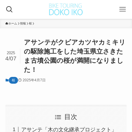
ホーム
情報
桜
アサンテがクビアカツヤカミキリ
の駆除施工をした埼玉県立さきた
2025
4/07
ま古墳公園の桜が満開になりまし
た！
2025年4月7日
桜
目次
アサンテ「木の文化継承プロジェクト」