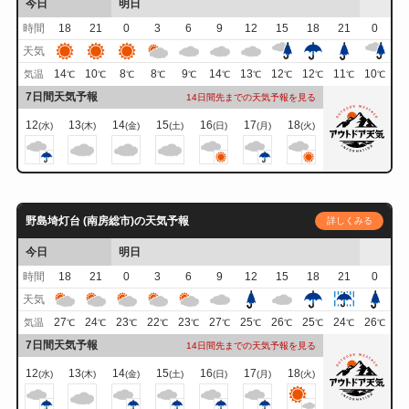
今日
明日
時間
18
21
0
3
6
9
12
15
18
21
0
天気
14
10
8
8
9
14
13
12
12
11
10
気温
℃
℃
℃
℃
℃
℃
℃
℃
℃
℃
℃
7日間天気予報
14日間先までの天気予報を見る
12
13
14
15
16
17
18
(水)
(木)
(金)
(土)
(日)
(月)
(火)
野島埼灯台 (南房総市)の天気予報
詳しくみる
今日
明日
時間
18
21
0
3
6
9
12
15
18
21
0
天気
27
24
23
22
23
27
25
26
25
24
26
気温
℃
℃
℃
℃
℃
℃
℃
℃
℃
℃
℃
7日間天気予報
14日間先までの天気予報を見る
12
13
14
15
16
17
18
(水)
(木)
(金)
(土)
(日)
(月)
(火)