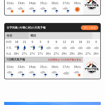
12
13
14
15
16
17
18
(水)
(木)
(金)
(土)
(日)
(月)
(火)
古宇利島 (今帰仁村)の天気予報
詳しくみる
今日
明日
時間
18
21
0
3
6
9
12
15
18
21
0
天気
28
27
27
27
26
27
29
29
28
27
26
気温
℃
℃
℃
℃
℃
℃
℃
℃
℃
℃
℃
7日間天気予報
14日間先までの天気予報を見る
12
13
14
15
16
17
18
(水)
(木)
(金)
(土)
(日)
(月)
(火)