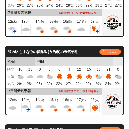
29
27
25
24
24
28
30
29
28
27
27
気温
℃
℃
℃
℃
℃
℃
℃
℃
℃
℃
℃
7日間天気予報
14日間先までの天気予報を見る
12
13
14
15
16
17
18
(水)
(木)
(金)
(土)
(日)
(月)
(火)
道の駅 しまなみの駅御島 (今治市)の天気予報
詳しくみる
今日
明日
時間
18
21
0
3
6
9
12
15
18
21
0
天気
29
26
25
23
22
27
29
30
29
24
22
気温
℃
℃
℃
℃
℃
℃
℃
℃
℃
℃
℃
7日間天気予報
14日間先までの天気予報を見る
12
13
14
15
16
17
18
(水)
(木)
(金)
(土)
(日)
(月)
(火)