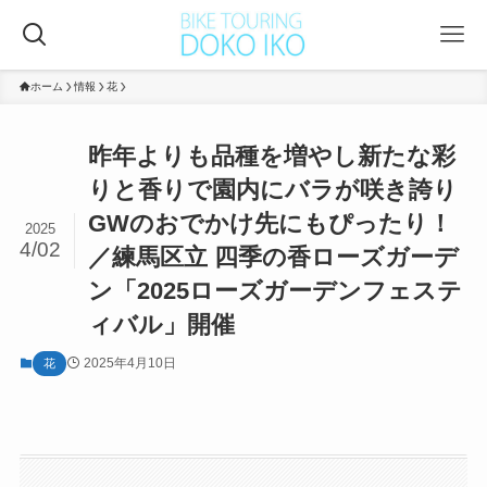
ホーム
情報
花
昨年よりも品種を増やし新たな彩
りと香りで園内にバラが咲き誇り
GWのおでかけ先にもぴったり！
2025
4/02
／練馬区立 四季の香ローズガーデ
ン「2025ローズガーデンフェステ
ィバル」開催
2025年4月10日
花