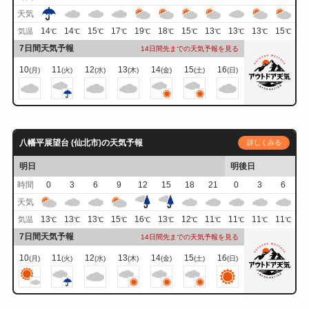
天気
14
14
15
17
19
18
15
13
13
13
15
気温
℃
℃
℃
℃
℃
℃
℃
℃
℃
℃
℃
7日間天気予報
14日間先までの天気予報を見る
10
11
12
13
14
15
16
(月)
(火)
(水)
(木)
(金)
(土)
(日)
八幡平展望台 (仙北市)の天気予報
詳しくみる
明日
明後日
時間
0
3
6
9
12
15
18
21
0
3
6
天気
13
13
13
15
16
13
12
11
11
11
11
気温
℃
℃
℃
℃
℃
℃
℃
℃
℃
℃
℃
7日間天気予報
14日間先までの天気予報を見る
10
11
12
13
14
15
16
(月)
(火)
(水)
(木)
(金)
(土)
(日)