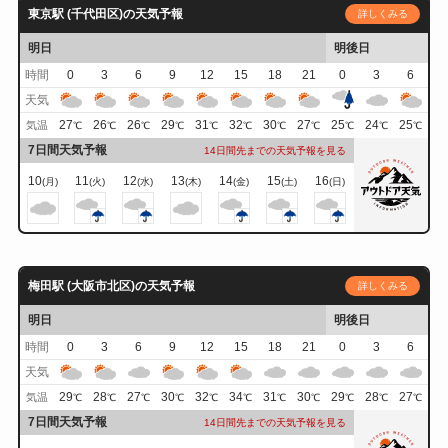
東京駅 (千代田区)の天気予報
詳しくみる
明日
明後日
時間
0
3
6
9
12
15
18
21
0
3
6
天気
27
26
26
29
31
32
30
27
25
24
25
気温
℃
℃
℃
℃
℃
℃
℃
℃
℃
℃
℃
7日間天気予報
14日間先までの天気予報を見る
10
11
12
13
14
15
16
(月)
(火)
(水)
(木)
(金)
(土)
(日)
梅田駅 (大阪市北区)の天気予報
詳しくみる
明日
明後日
時間
0
3
6
9
12
15
18
21
0
3
6
天気
29
28
27
30
32
34
31
30
29
28
27
気温
℃
℃
℃
℃
℃
℃
℃
℃
℃
℃
℃
7日間天気予報
14日間先までの天気予報を見る