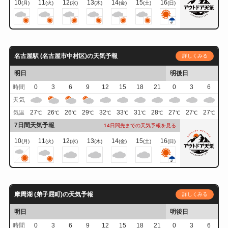
10
11
12
13
14
15
16
(月)
(火)
(水)
(木)
(金)
(土)
(日)
名古屋駅 (名古屋市中村区)の天気予報
詳しくみる
明日
明後日
時間
0
3
6
9
12
15
18
21
0
3
6
天気
27
26
26
29
32
33
31
28
27
27
27
気温
℃
℃
℃
℃
℃
℃
℃
℃
℃
℃
℃
7日間天気予報
14日間先までの天気予報を見る
10
11
12
13
14
15
16
(月)
(火)
(水)
(木)
(金)
(土)
(日)
摩周湖 (弟子屈町)の天気予報
詳しくみる
明日
明後日
時間
0
3
6
9
12
15
18
21
0
3
6