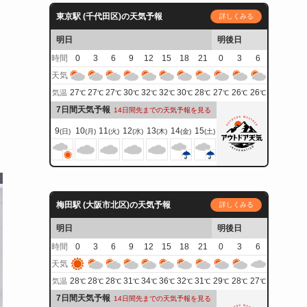
東京駅 (千代田区)の天気予報
詳しくみる
明日
明後日
時間
0
3
6
9
12
15
18
21
0
3
6
天気
27
27
27
30
32
32
30
28
27
26
26
気温
℃
℃
℃
℃
℃
℃
℃
℃
℃
℃
℃
7日間天気予報
14日間先までの天気予報を見る
9
10
11
12
13
14
15
(日)
(月)
(火)
(水)
(木)
(金)
(土)
梅田駅 (大阪市北区)の天気予報
詳しくみる
明日
明後日
時間
0
3
6
9
12
15
18
21
0
3
6
天気
28
28
28
31
34
36
32
31
29
28
27
気温
℃
℃
℃
℃
℃
℃
℃
℃
℃
℃
℃
7日間天気予報
14日間先までの天気予報を見る