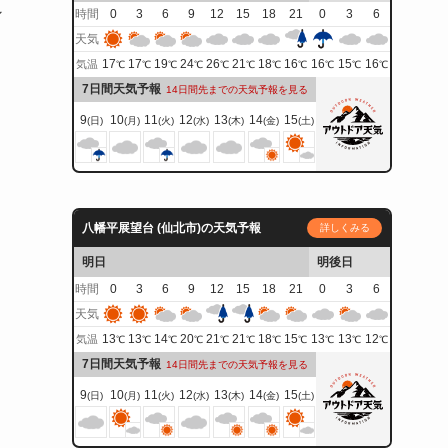
ン
時間
0
3
6
9
12
15
18
21
0
3
6
天気
17
17
19
24
26
21
18
16
16
15
16
気温
℃
℃
℃
℃
℃
℃
℃
℃
℃
℃
℃
7日間天気予報
14日間先までの天気予報を見る
9
10
11
12
13
14
15
(日)
(月)
(火)
(水)
(木)
(金)
(土)
八幡平展望台 (仙北市)の天気予報
詳しくみる
明日
明後日
時間
0
3
6
9
12
15
18
21
0
3
6
天気
13
13
14
20
21
21
18
15
13
13
12
気温
℃
℃
℃
℃
℃
℃
℃
℃
℃
℃
℃
7日間天気予報
14日間先までの天気予報を見る
9
10
11
12
13
14
15
(日)
(月)
(火)
(水)
(木)
(金)
(土)