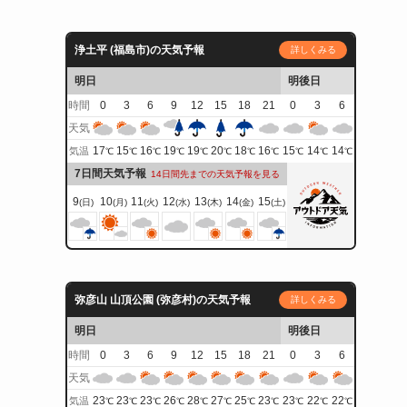
浄土平 (福島市)の天気予報
詳しくみる
明日
明後日
時間
0
3
6
9
12
15
18
21
0
3
6
天気
17
15
16
19
19
20
18
16
15
14
14
気温
℃
℃
℃
℃
℃
℃
℃
℃
℃
℃
℃
7日間天気予報
14日間先までの天気予報を見る
9
10
11
12
13
14
15
(日)
(月)
(火)
(水)
(木)
(金)
(土)
弥彦山 山頂公園 (弥彦村)の天気予報
詳しくみる
明日
明後日
時間
0
3
6
9
12
15
18
21
0
3
6
天気
23
23
23
26
28
27
25
23
23
22
22
気温
℃
℃
℃
℃
℃
℃
℃
℃
℃
℃
℃