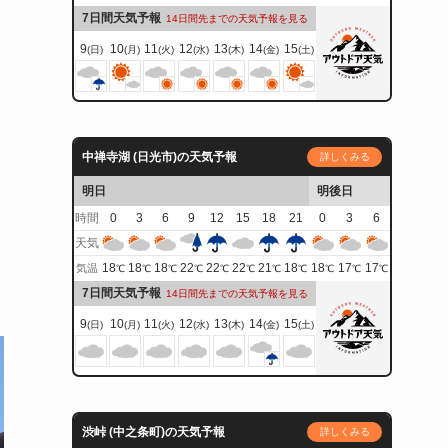
7日間天気予報
14日間先までの天気予報を見る
9
10
11
12
13
14
15
(日)
(月)
(火)
(水)
(木)
(金)
(土)
中禅寺湖 (日光市)の天気予報
詳しくみる
明日
明後日
時間
0
3
6
9
12
15
18
21
0
3
6
天気
18
18
18
22
22
22
21
18
18
17
17
気温
℃
℃
℃
℃
℃
℃
℃
℃
℃
℃
℃
7日間天気予報
14日間先までの天気予報を見る
9
10
11
12
13
14
15
(日)
(月)
(火)
(水)
(木)
(金)
(土)
渋峠 (中之条町)の天気予報
詳しくみる