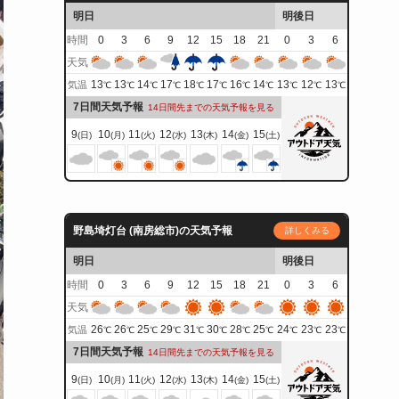
明日
明後日
時間
0
3
6
9
12
15
18
21
0
3
6
天気
13
13
14
17
18
17
16
14
13
12
13
気温
℃
℃
℃
℃
℃
℃
℃
℃
℃
℃
℃
7日間天気予報
14日間先までの天気予報を見る
9
10
11
12
13
14
15
(日)
(月)
(火)
(水)
(木)
(金)
(土)
野島埼灯台 (南房総市)の天気予報
詳しくみる
明日
明後日
時間
0
3
6
9
12
15
18
21
0
3
6
天気
26
26
25
29
31
30
28
25
24
23
23
気温
℃
℃
℃
℃
℃
℃
℃
℃
℃
℃
℃
7日間天気予報
14日間先までの天気予報を見る
9
10
11
12
13
14
15
(日)
(月)
(火)
(水)
(木)
(金)
(土)