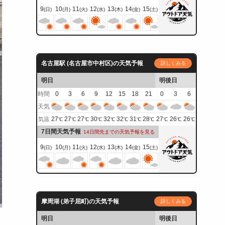
9
10
11
12
13
14
15
(日)
(月)
(火)
(水)
(木)
(金)
(土)
名古屋駅 (名古屋市中村区)の天気予報
詳しくみる
明日
明後日
時間
0
3
6
9
12
15
18
21
0
3
6
天気
27
27
27
30
32
32
31
28
27
26
26
気温
℃
℃
℃
℃
℃
℃
℃
℃
℃
℃
℃
7日間天気予報
14日間先までの天気予報を見る
9
10
11
12
13
14
15
(日)
(月)
(火)
(水)
(木)
(金)
(土)
摩周湖 (弟子屈町)の天気予報
詳しくみる
明日
明後日