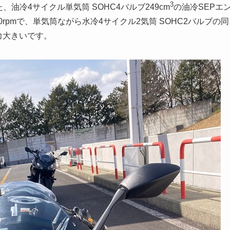
3
油冷4サイクル単気筒 SOHC4バルブ249cm
の油冷SEPエ
00rpmで、単気筒ながら水冷4サイクル2気筒 SOHC2バルブの同
2馬力大きいです。