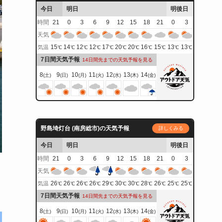
今日
明日
明後日
時間
21
0
3
6
9
12
15
18
21
0
3
天気
15
14
12
12
17
20
20
16
15
13
13
気温
℃
℃
℃
℃
℃
℃
℃
℃
℃
℃
℃
7日間天気予報
14日間先までの天気予報を見る
8
9
10
11
12
13
14
(土)
(日)
(月)
(火)
(水)
(木)
(金)
野島埼灯台 (南房総市)の天気予報
詳しくみる
今日
明日
明後日
時間
21
0
3
6
9
12
15
18
21
0
3
天気
26
26
26
26
29
30
30
28
26
25
25
気温
℃
℃
℃
℃
℃
℃
℃
℃
℃
℃
℃
7日間天気予報
14日間先までの天気予報を見る
8
9
10
11
12
13
14
(土)
(日)
(月)
(火)
(水)
(木)
(金)