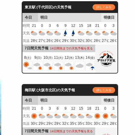
東京駅 (千代田区)の天気予報
詳しくみる
今日
明日
明後日
時間
21
0
3
6
9
12
15
18
21
0
3
天気
28
27
26
26
29
30
32
30
28
27
26
気温
℃
℃
℃
℃
℃
℃
℃
℃
℃
℃
℃
7日間天気予報
14日間先までの天気予報を見る
8
9
10
11
12
13
14
(土)
(日)
(月)
(火)
(水)
(木)
(金)
梅田駅 (大阪市北区)の天気予報
詳しくみる
今日
明日
明後日
時間
21
0
3
6
9
12
15
18
21
0
3
天気
30
29
29
29
32
35
35
33
30
29
28
気温
℃
℃
℃
℃
℃
℃
℃
℃
℃
℃
℃
7日間天気予報
14日間先までの天気予報を見る