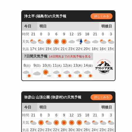
浄土平 (福島市)の天気予報
詳しくみる
今日
明日
明後日
時間
21
0
3
6
9
12
15
18
21
0
3
天気
17
16
15
15
21
23
22
20
18
16
15
気温
℃
℃
℃
℃
℃
℃
℃
℃
℃
℃
℃
7日間天気予報
14日間先までの天気予報を見る
8
9
10
11
12
13
14
(土)
(日)
(月)
(火)
(水)
(木)
(金)
弥彦山 山頂公園 (弥彦村)の天気予報
詳しくみる
今日
明日
明後日
時間
21
0
3
6
9
12
15
18
21
0
3
天気
23
23
23
22
28
30
30
26
24
23
23
気温
℃
℃
℃
℃
℃
℃
℃
℃
℃
℃
℃