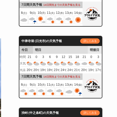
7日間天気予報
14日間先までの天気予報を見る
8
9
10
11
12
13
14
(土)
(日)
(月)
(火)
(水)
(木)
(金)
中禅寺湖 (日光市)の天気予報
詳しくみる
今日
明日
明後日
時間
21
0
3
6
9
12
15
18
21
0
3
天気
20
20
19
19
23
24
24
21
20
19
17
気温
℃
℃
℃
℃
℃
℃
℃
℃
℃
℃
℃
7日間天気予報
14日間先までの天気予報を見る
8
9
10
11
12
13
14
(土)
(日)
(月)
(火)
(水)
(木)
(金)
渋峠 (中之条町)の天気予報
詳しくみる