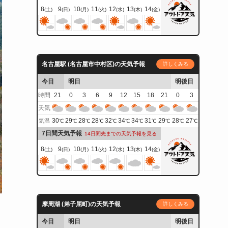
8
9
10
11
12
13
14
(土)
(日)
(月)
(火)
(水)
(木)
(金)
名古屋駅 (名古屋市中村区)の天気予報
詳しくみる
今日
明日
明後日
時間
21
0
3
6
9
12
15
18
21
0
3
天気
30
29
28
28
32
34
34
31
29
28
27
気温
℃
℃
℃
℃
℃
℃
℃
℃
℃
℃
℃
7日間天気予報
14日間先までの天気予報を見る
8
9
10
11
12
13
14
(土)
(日)
(月)
(火)
(水)
(木)
(金)
摩周湖 (弟子屈町)の天気予報
詳しくみる
今日
明日
明後日