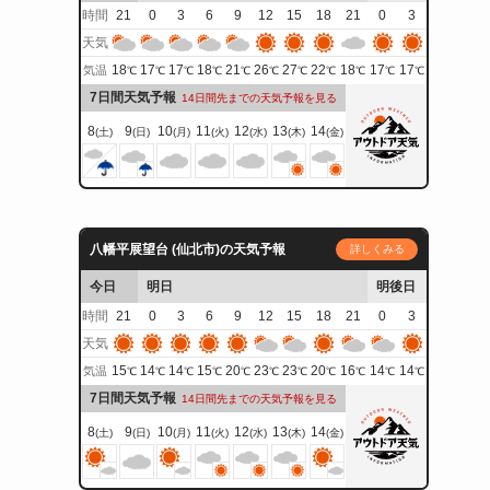
時間
21
0
3
6
9
12
15
18
21
0
3
天気
18
17
17
18
21
26
27
22
18
17
17
気温
℃
℃
℃
℃
℃
℃
℃
℃
℃
℃
℃
7日間天気予報
14日間先までの天気予報を見る
8
9
10
11
12
13
14
(土)
(日)
(月)
(火)
(水)
(木)
(金)
八幡平展望台 (仙北市)の天気予報
詳しくみる
今日
明日
明後日
時間
21
0
3
6
9
12
15
18
21
0
3
天気
15
14
14
15
20
23
23
20
16
14
14
気温
℃
℃
℃
℃
℃
℃
℃
℃
℃
℃
℃
7日間天気予報
14日間先までの天気予報を見る
8
9
10
11
12
13
14
(土)
(日)
(月)
(火)
(水)
(木)
(金)