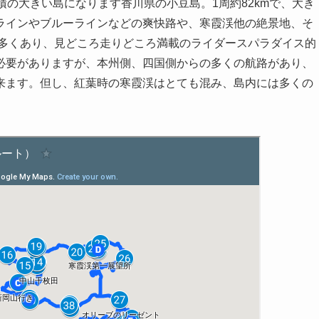
積の大きい島になります香川県の小豆島。1周約82kmで、大き
ラインやブルーラインなどの爽快路や、寒霞渓他の絶景地、そ
も多くあり、見どころ走りどころ満載のライダースパラダイス的
必要がありますが、本州側、四国側からの多くの航路があり、
来ます。但し、紅葉時の寒霞渓はとても混み、島内には多くの