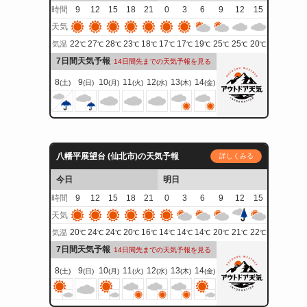
時間
9
12
15
18
21
0
3
6
9
12
15
天気
22
27
28
23
18
17
17
19
25
25
20
気温
℃
℃
℃
℃
℃
℃
℃
℃
℃
℃
℃
7日間天気予報
14日間先までの天気予報を見る
8
9
10
11
12
13
14
(土)
(日)
(月)
(火)
(水)
(木)
(金)
八幡平展望台 (仙北市)の天気予報
詳しくみる
今日
明日
時間
9
12
15
18
21
0
3
6
9
12
15
天気
20
24
24
20
16
14
14
14
20
21
22
気温
℃
℃
℃
℃
℃
℃
℃
℃
℃
℃
℃
7日間天気予報
14日間先までの天気予報を見る
8
9
10
11
12
13
14
(土)
(日)
(月)
(火)
(水)
(木)
(金)