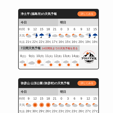
浄土平 (福島市)の天気予報
詳しくみる
今日
明日
時間
9
12
15
18
21
0
3
6
9
12
15
天気
21
22
22
20
17
16
15
16
20
19
19
気温
℃
℃
℃
℃
℃
℃
℃
℃
℃
℃
℃
7日間天気予報
14日間先までの天気予報を見る
8
9
10
11
12
13
14
(土)
(日)
(月)
(火)
(水)
(木)
(金)
弥彦山 山頂公園 (弥彦村)の天気予報
詳しくみる
今日
明日
時間
9
12
15
18
21
0
3
6
9
12
15
天気
28
30
29
26
23
23
23
23
26
27
27
気温
℃
℃
℃
℃
℃
℃
℃
℃
℃
℃
℃