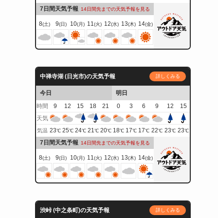
7日間天気予報
14日間先までの天気予報を見る
8
9
10
11
12
13
14
(土)
(日)
(月)
(火)
(水)
(木)
(金)
中禅寺湖 (日光市)の天気予報
詳しくみる
今日
明日
時間
9
12
15
18
21
0
3
6
9
12
15
天気
23
25
24
21
20
18
17
17
22
23
23
気温
℃
℃
℃
℃
℃
℃
℃
℃
℃
℃
℃
7日間天気予報
14日間先までの天気予報を見る
8
9
10
11
12
13
14
(土)
(日)
(月)
(火)
(水)
(木)
(金)
渋峠 (中之条町)の天気予報
詳しくみる