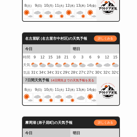
8
9
10
11
12
13
14
(土)
(日)
(月)
(火)
(水)
(木)
(金)
名古屋駅 (名古屋市中村区)の天気予報
詳しくみる
今日
明日
時間
9
12
15
18
21
0
3
6
9
12
15
天気
31
34
34
31
29
28
27
27
30
32
32
気温
℃
℃
℃
℃
℃
℃
℃
℃
℃
℃
℃
7日間天気予報
14日間先までの天気予報を見る
8
9
10
11
12
13
14
(土)
(日)
(月)
(火)
(水)
(木)
(金)
摩周湖 (弟子屈町)の天気予報
詳しくみる
今日
明日