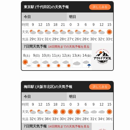
東京駅 (千代田区)の天気予報
詳しくみる
今日
明日
時間
9
12
15
18
21
0
3
6
9
12
15
天気
29
31
31
29
28
27
26
26
30
32
33
気温
℃
℃
℃
℃
℃
℃
℃
℃
℃
℃
℃
7日間天気予報
14日間先までの天気予報を見る
8
9
10
11
12
13
14
(土)
(日)
(月)
(火)
(水)
(木)
(金)
梅田駅 (大阪市北区)の天気予報
詳しくみる
今日
明日
時間
9
12
15
18
21
0
3
6
9
12
15
天気
32
35
36
33
30
29
28
28
31
34
36
気温
℃
℃
℃
℃
℃
℃
℃
℃
℃
℃
℃
7日間天気予報
14日間先までの天気予報を見る