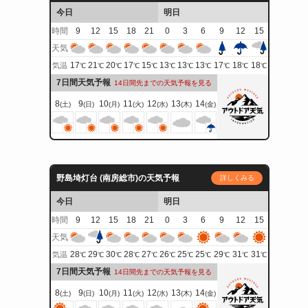
今日
明日
時間
9
12
15
18
21
0
3
6
9
12
15
天気
17
21
20
17
15
13
13
13
17
18
18
気温
℃
℃
℃
℃
℃
℃
℃
℃
℃
℃
℃
7日間天気予報
14日間先までの天気予報を見る
8
9
10
11
12
13
14
(土)
(日)
(月)
(火)
(水)
(木)
(金)
野島埼灯台 (南房総市)の天気予報
詳しくみる
今日
明日
時間
9
12
15
18
21
0
3
6
9
12
15
天気
28
29
30
28
27
26
25
25
29
31
31
気温
℃
℃
℃
℃
℃
℃
℃
℃
℃
℃
℃
7日間天気予報
14日間先までの天気予報を見る
8
9
10
11
12
13
14
(土)
(日)
(月)
(火)
(水)
(木)
(金)