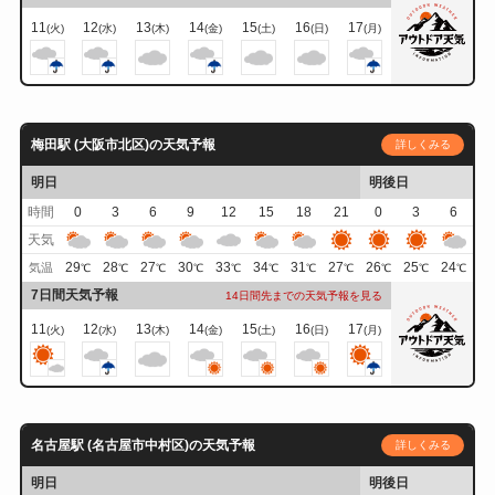
11
12
13
14
15
16
17
(火)
(水)
(木)
(金)
(土)
(日)
(月)
梅田駅 (大阪市北区)の天気予報
詳しくみる
明日
明後日
時間
0
3
6
9
12
15
18
21
0
3
6
天気
29
28
27
30
33
34
31
27
26
25
24
気温
℃
℃
℃
℃
℃
℃
℃
℃
℃
℃
℃
7日間天気予報
14日間先までの天気予報を見る
11
12
13
14
15
16
17
(火)
(水)
(木)
(金)
(土)
(日)
(月)
名古屋駅 (名古屋市中村区)の天気予報
詳しくみる
明日
明後日