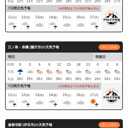
22
21
21
24
28
28
25
21
20
19
17
気温
℃
℃
℃
℃
℃
℃
℃
℃
℃
℃
℃
7日間天気予報
14日間先までの天気予報を見る
11
12
13
14
15
16
17
(火)
(水)
(木)
(金)
(土)
(日)
(月)
江ノ島・表磯 (藤沢市)の天気予報
詳しくみる
明日
明後日
時間
0
3
6
9
12
15
18
21
0
3
6
天気
26
25
26
28
30
30
28
26
24
24
24
気温
℃
℃
℃
℃
℃
℃
℃
℃
℃
℃
℃
7日間天気予報
14日間先までの天気予報を見る
11
12
13
14
15
16
17
(火)
(水)
(木)
(金)
(土)
(日)
(月)
修善寺駅 (伊豆市)の天気予報
詳しくみる