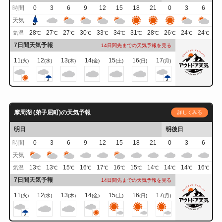
時間
0
3
6
9
12
15
18
21
0
3
6
天気
28
27
27
30
33
34
31
28
26
24
24
気温
℃
℃
℃
℃
℃
℃
℃
℃
℃
℃
℃
7日間天気予報
14日間先までの天気予報を見る
11
12
13
14
15
16
17
(火)
(水)
(木)
(金)
(土)
(日)
(月)
摩周湖 (弟子屈町)の天気予報
詳しくみる
明日
明後日
時間
0
3
6
9
12
15
18
21
0
3
6
天気
13
13
15
16
17
16
15
14
14
14
16
気温
℃
℃
℃
℃
℃
℃
℃
℃
℃
℃
℃
7日間天気予報
14日間先までの天気予報を見る
11
12
13
14
15
16
17
(火)
(水)
(木)
(金)
(土)
(日)
(月)