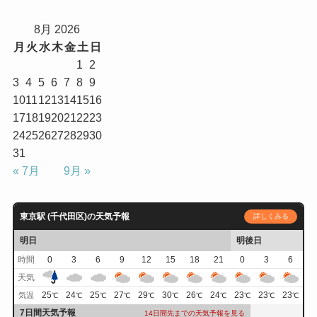
8月 2026
月
火
水
木
金
土
日
1
2
3
4
5
6
7
8
9
10
11
12
13
14
15
16
17
18
19
20
21
22
23
24
25
26
27
28
29
30
31
« 7月
9月 »
東京駅 (千代田区)の天気予報
詳しくみる
明日
明後日
時間
0
3
6
9
12
15
18
21
0
3
6
天気
25
24
25
27
29
30
26
24
23
23
23
気温
℃
℃
℃
℃
℃
℃
℃
℃
℃
℃
℃
7日間天気予報
14日間先までの天気予報を見る