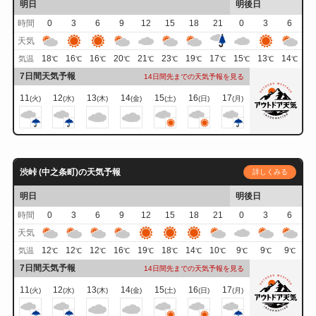
明日
明後日
時間
0
3
6
9
12
15
18
21
0
3
6
天気
18
16
16
20
21
23
19
17
15
13
14
気温
℃
℃
℃
℃
℃
℃
℃
℃
℃
℃
℃
7日間天気予報
14日間先までの天気予報を見る
11
12
13
14
15
16
17
(火)
(水)
(木)
(金)
(土)
(日)
(月)
渋峠 (中之条町)の天気予報
詳しくみる
明日
明後日
時間
0
3
6
9
12
15
18
21
0
3
6
天気
12
12
12
16
19
18
14
10
9
9
9
気温
℃
℃
℃
℃
℃
℃
℃
℃
℃
℃
℃
7日間天気予報
14日間先までの天気予報を見る
11
12
13
14
15
16
17
(火)
(水)
(木)
(金)
(土)
(日)
(月)