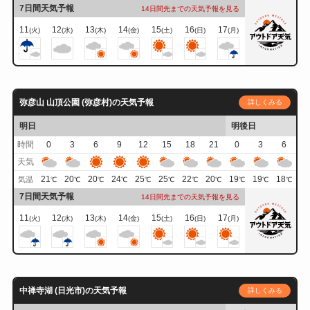
7日間天気予報
14日間先までの天気予報を見る
11
12
13
14
15
16
17
(火)
(水)
(木)
(金)
(土)
(日)
(月)
弥彦山 山頂公園 (弥彦村)の天気予報
詳しくみる
明日
明後日
時間
0
3
6
9
12
15
18
21
0
3
6
天気
21
20
20
24
25
25
22
20
19
19
18
気温
℃
℃
℃
℃
℃
℃
℃
℃
℃
℃
℃
7日間天気予報
14日間先までの天気予報を見る
11
12
13
14
15
16
17
(火)
(水)
(木)
(金)
(土)
(日)
(月)
中禅寺湖 (日光市)の天気予報
詳しくみる