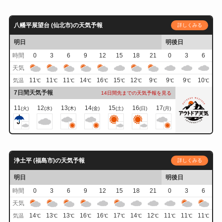
八幡平展望台 (仙北市)の天気予報
詳しくみる
明日
明後日
時間
0
3
6
9
12
15
18
21
0
3
6
天気
11
11
11
14
16
15
12
9
9
9
10
気温
℃
℃
℃
℃
℃
℃
℃
℃
℃
℃
℃
7日間天気予報
14日間先までの天気予報を見る
11
12
13
14
15
16
17
(火)
(水)
(木)
(金)
(土)
(日)
(月)
浄土平 (福島市)の天気予報
詳しくみる
明日
明後日
時間
0
3
6
9
12
15
18
21
0
3
6
天気
14
13
13
16
16
17
14
12
11
11
11
気温
℃
℃
℃
℃
℃
℃
℃
℃
℃
℃
℃