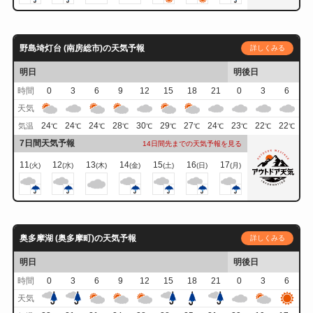
野島埼灯台 (南房総市)の天気予報
詳しくみる
明日
明後日
時間
0
3
6
9
12
15
18
21
0
3
6
天気
24
24
24
28
30
29
27
24
23
22
22
気温
℃
℃
℃
℃
℃
℃
℃
℃
℃
℃
℃
7日間天気予報
14日間先までの天気予報を見る
11
12
13
14
15
16
17
(火)
(水)
(木)
(金)
(土)
(日)
(月)
奥多摩湖 (奥多摩町)の天気予報
詳しくみる
明日
明後日
時間
0
3
6
9
12
15
18
21
0
3
6
天気