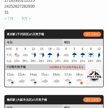
17
18
19
20
21
22
23
24
25
26
27
28
29
30
31
« 7月
9月 »
東京駅 (千代田区)の天気予報
詳しくみる
今日
明日
時間
6
9
12
15
18
21
0
3
6
9
12
天気
23
26
26
26
24
23
24
22
22
24
26
気温
℃
℃
℃
℃
℃
℃
℃
℃
℃
℃
℃
7日間天気予報
14日間先までの天気予報を見る
12
13
14
15
16
17
18
(水)
(木)
(金)
(土)
(日)
(月)
(火)
梅田駅 (大阪市北区)の天気予報
詳しくみる
今日
明日