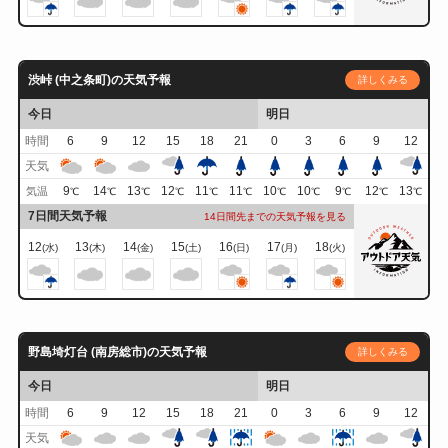
渋峠 (中之条町)の天気予報
詳しくみる
今日
明日
時間
6
9
12
15
18
21
0
3
6
9
12
天気
9
14
13
12
11
11
10
10
9
12
13
気温
℃
℃
℃
℃
℃
℃
℃
℃
℃
℃
℃
7日間天気予報
14日間先までの天気予報を見る
12
13
14
15
16
17
18
(水)
(木)
(金)
(土)
(日)
(月)
(火)
野島埼灯台 (南房総市)の天気予報
詳しくみる
今日
明日
時間
6
9
12
15
18
21
0
3
6
9
12
天気