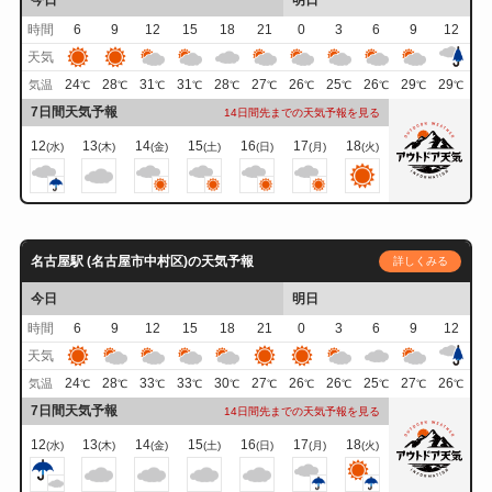
時間
6
9
12
15
18
21
0
3
6
9
12
天気
24
28
31
31
28
27
26
25
26
29
29
気温
℃
℃
℃
℃
℃
℃
℃
℃
℃
℃
℃
7日間天気予報
14日間先までの天気予報を見る
12
13
14
15
16
17
18
(水)
(木)
(金)
(土)
(日)
(月)
(火)
名古屋駅 (名古屋市中村区)の天気予報
詳しくみる
今日
明日
時間
6
9
12
15
18
21
0
3
6
9
12
天気
24
28
33
33
30
27
26
26
25
27
26
気温
℃
℃
℃
℃
℃
℃
℃
℃
℃
℃
℃
7日間天気予報
14日間先までの天気予報を見る
12
13
14
15
16
17
18
(水)
(木)
(金)
(土)
(日)
(月)
(火)