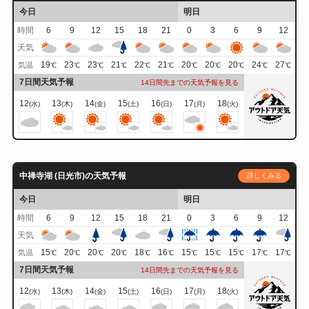
今日
明日
時間
6
9
12
15
18
21
0
3
6
9
12
天気
19
23
23
21
22
21
20
20
20
24
27
気温
℃
℃
℃
℃
℃
℃
℃
℃
℃
℃
℃
7日間天気予報
14日間先までの天気予報を見る
12
13
14
15
16
17
18
(水)
(木)
(金)
(土)
(日)
(月)
(火)
中禅寺湖 (日光市)の天気予報
詳しくみる
今日
明日
時間
6
9
12
15
18
21
0
3
6
9
12
天気
15
20
20
20
18
16
15
15
15
17
17
気温
℃
℃
℃
℃
℃
℃
℃
℃
℃
℃
℃
7日間天気予報
14日間先までの天気予報を見る
12
13
14
15
16
17
18
(水)
(木)
(金)
(土)
(日)
(月)
(火)