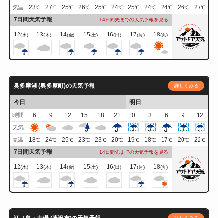
23
27
25
26
25
24
25
24
24
26
27
気温
℃
℃
℃
℃
℃
℃
℃
℃
℃
℃
℃
7日間天気予報
14日間先までの天気予報を見る
12
13
14
15
16
17
18
(水)
(木)
(金)
(土)
(日)
(月)
(火)
奥多摩湖 (奥多摩町)の天気予報
詳しくみる
今日
明日
時間
6
9
12
15
18
21
0
3
6
9
12
天気
18
24
25
23
23
20
19
18
17
20
22
気温
℃
℃
℃
℃
℃
℃
℃
℃
℃
℃
℃
7日間天気予報
14日間先までの天気予報を見る
12
13
14
15
16
17
18
(水)
(木)
(金)
(土)
(日)
(月)
(火)
詳しくみる