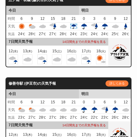
江ノ島・表磯 (藤沢市)の天気予報
今日
明日
時間
6
9
12
15
18
21
0
3
6
9
12
天気
24
28
27
27
28
24
23
24
24
25
26
気温
℃
℃
℃
℃
℃
℃
℃
℃
℃
℃
℃
7日間天気予報
14日間先までの天気予報を見る
12
13
14
15
16
17
18
(水)
(木)
(金)
(土)
(日)
(月)
(火)
修善寺駅 (伊豆市)の天気予報
詳しくみる
今日
明日
時間
6
9
12
15
18
21
0
3
6
9
12
天気
23
27
28
27
28
27
24
22
23
26
28
気温
℃
℃
℃
℃
℃
℃
℃
℃
℃
℃
℃
7日間天気予報
14日間先までの天気予報を見る
12
13
14
15
16
17
18
(水)
(木)
(金)
(土)
(日)
(月)
(火)