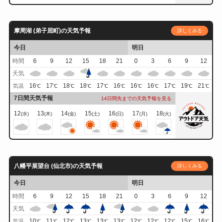
摩周湖 (弟子屈町)の天気予報
詳しくみる
今日
明日
時間
6
9
12
15
18
21
0
3
6
9
12
天気
16
17
18
18
17
16
16
16
17
19
21
気温
℃
℃
℃
℃
℃
℃
℃
℃
℃
℃
℃
7日間天気予報
14日間先までの天気予報を見る
12
13
14
15
16
17
18
(水)
(木)
(金)
(土)
(日)
(月)
(火)
八幡平展望台 (仙北市)の天気予報
詳しくみる
今日
明日
時間
6
9
12
15
18
21
0
3
6
9
12
天気
10
11
12
13
13
13
12
12
12
15
16
気温
℃
℃
℃
℃
℃
℃
℃
℃
℃
℃
℃