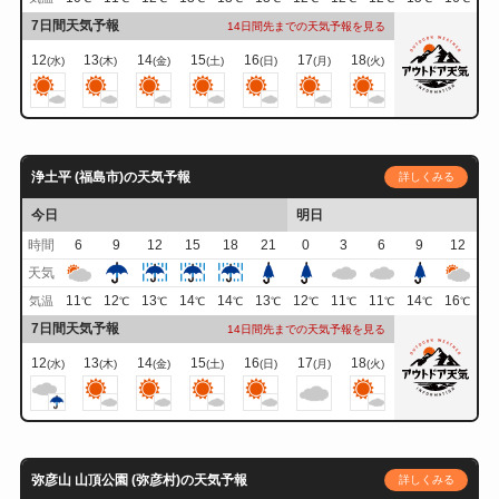
7日間天気予報
14日間先までの天気予報を見る
12
13
14
15
16
17
18
(水)
(木)
(金)
(土)
(日)
(月)
(火)
浄土平 (福島市)の天気予報
詳しくみる
今日
明日
時間
6
9
12
15
18
21
0
3
6
9
12
天気
11
12
13
14
14
13
12
11
11
14
16
気温
℃
℃
℃
℃
℃
℃
℃
℃
℃
℃
℃
7日間天気予報
14日間先までの天気予報を見る
12
13
14
15
16
17
18
(水)
(木)
(金)
(土)
(日)
(月)
(火)
弥彦山 山頂公園 (弥彦村)の天気予報
詳しくみる