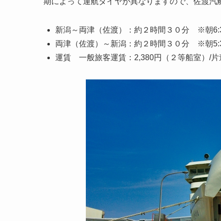
期によって運航ダイヤが異なりますので、佐渡汽船
新潟～両津（佐渡）：約２時間３０分 ※朝6:
両津（佐渡）～新潟：約２時間３０分 ※朝5:
運賃 一般旅客運賃：2,380円（２等船室）/片道