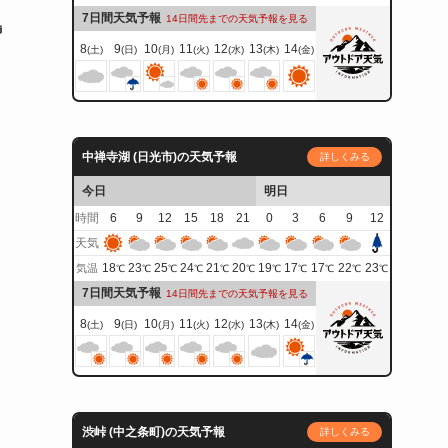
7日間天気予報
14日間先までの天気予報を見る
島
8
9
10
11
12
13
14
(土)
(日)
(月)
(火)
(水)
(木)
(金)
中禅寺湖 (日光市)の天気予報
詳しくみる
今日
明日
時間
6
9
12
15
18
21
0
3
6
9
12
天気
18
23
25
24
21
20
19
17
17
22
23
気温
℃
℃
℃
℃
℃
℃
℃
℃
℃
℃
℃
7日間天気予報
14日間先までの天気予報を見る
8
9
10
11
12
13
14
(土)
(日)
(月)
(火)
(水)
(木)
(金)
渋峠 (中之条町)の天気予報
詳しくみる