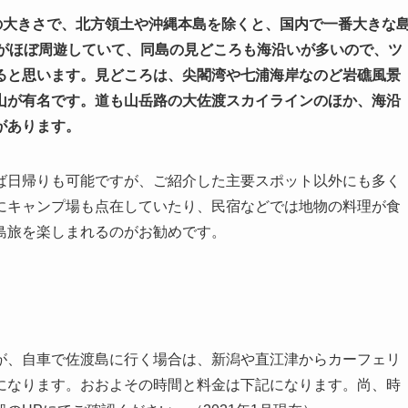
の大きさで、北方領土や沖縄本島を除くと、国内で一番大きな
道がほぼ周遊していて、同島の見どころも海沿いが多いので、ツ
ると思います。見どころは、尖閣湾や七浦海岸なのど岩礁風景
山が有名です。道も山岳路の大佐渡スカイラインのほか、海沿
があります。
ば日帰りも可能ですが、ご紹介した主要スポット以外にも多く
にキャンプ場も点在していたり、民宿などでは地物の料理が食
島旅を楽しまれるのがお勧めです。
が、自車で佐渡島に行く場合は、新潟や直江津からカーフェリ
になります。おおよその時間と料金は下記になります。尚、時