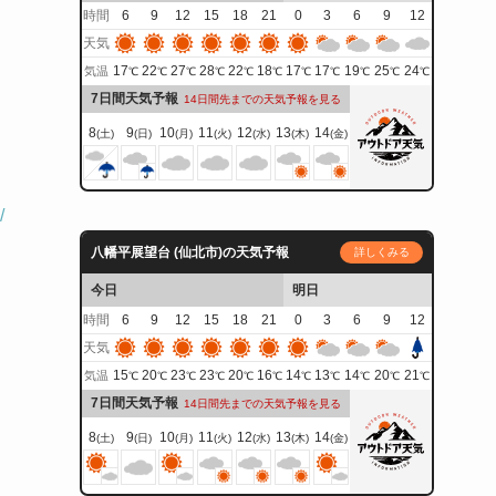
時間
6
9
12
15
18
21
0
3
6
9
12
天気
17
22
27
28
22
18
17
17
19
25
24
気温
℃
℃
℃
℃
℃
℃
℃
℃
℃
℃
℃
7日間天気予報
14日間先までの天気予報を見る
8
9
10
11
12
13
14
(土)
(日)
(月)
(火)
(水)
(木)
(金)
/
八幡平展望台 (仙北市)の天気予報
詳しくみる
今日
明日
時間
6
9
12
15
18
21
0
3
6
9
12
天気
15
20
23
23
20
16
14
13
14
20
21
気温
℃
℃
℃
℃
℃
℃
℃
℃
℃
℃
℃
7日間天気予報
14日間先までの天気予報を見る
8
9
10
11
12
13
14
(土)
(日)
(月)
(火)
(水)
(木)
(金)