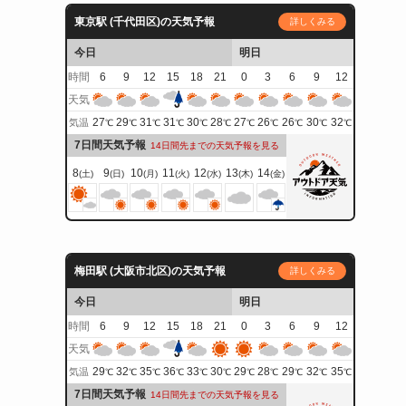
東京駅 (千代田区)の天気予報
詳しくみる
今日
明日
時間
6
9
12
15
18
21
0
3
6
9
12
天気
27
29
31
31
30
28
27
26
26
30
32
気温
℃
℃
℃
℃
℃
℃
℃
℃
℃
℃
℃
7日間天気予報
14日間先までの天気予報を見る
8
9
10
11
12
13
14
(土)
(日)
(月)
(火)
(水)
(木)
(金)
梅田駅 (大阪市北区)の天気予報
詳しくみる
今日
明日
時間
6
9
12
15
18
21
0
3
6
9
12
天気
29
32
35
36
33
30
29
28
29
32
35
気温
℃
℃
℃
℃
℃
℃
℃
℃
℃
℃
℃
7日間天気予報
14日間先までの天気予報を見る