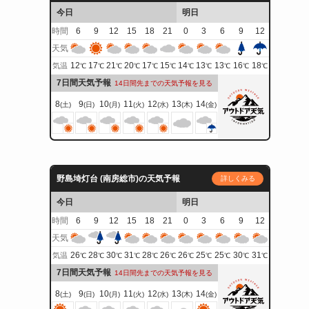
今日
明日
時間
6
9
12
15
18
21
0
3
6
9
12
天気
12
17
21
20
17
15
14
13
13
16
18
気温
℃
℃
℃
℃
℃
℃
℃
℃
℃
℃
℃
7日間天気予報
14日間先までの天気予報を見る
8
9
10
11
12
13
14
(土)
(日)
(月)
(火)
(水)
(木)
(金)
野島埼灯台 (南房総市)の天気予報
詳しくみる
今日
明日
時間
6
9
12
15
18
21
0
3
6
9
12
天気
26
28
30
31
28
26
26
25
25
30
31
気温
℃
℃
℃
℃
℃
℃
℃
℃
℃
℃
℃
7日間天気予報
14日間先までの天気予報を見る
8
9
10
11
12
13
14
(土)
(日)
(月)
(火)
(水)
(木)
(金)