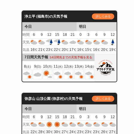
浄土平 (福島市)の天気予報
詳しくみる
今日
明日
時間
6
9
12
15
18
21
0
3
6
9
12
天気
16
21
23
22
20
17
16
15
16
20
19
気温
℃
℃
℃
℃
℃
℃
℃
℃
℃
℃
℃
7日間天気予報
14日間先までの天気予報を見る
8
9
10
11
12
13
14
(土)
(日)
(月)
(火)
(水)
(木)
(金)
弥彦山 山頂公園 (弥彦村)の天気予報
詳しくみる
今日
明日
時間
6
9
12
15
18
21
0
3
6
9
12
天気
22
28
30
30
27
24
23
23
23
26
27
気温
℃
℃
℃
℃
℃
℃
℃
℃
℃
℃
℃