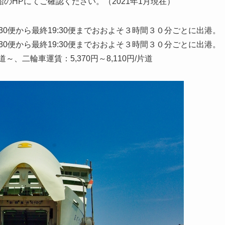
のHPにてご確認ください。（2021年1月現在）
30便から最終19:30便までおおよそ３時間３０分ごとに出港。
30便から最終19:30便までおおよそ３時間３０分ごとに出港。
～、二輪車運賃：5,370円～8,110円/片道