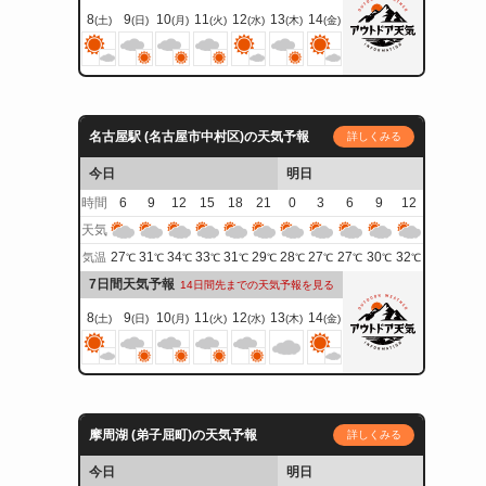
8
9
10
11
12
13
14
(土)
(日)
(月)
(火)
(水)
(木)
(金)
名古屋駅 (名古屋市中村区)の天気予報
詳しくみる
今日
明日
時間
6
9
12
15
18
21
0
3
6
9
12
天気
27
31
34
33
31
29
28
27
27
30
32
気温
℃
℃
℃
℃
℃
℃
℃
℃
℃
℃
℃
7日間天気予報
14日間先までの天気予報を見る
8
9
10
11
12
13
14
(土)
(日)
(月)
(火)
(水)
(木)
(金)
摩周湖 (弟子屈町)の天気予報
詳しくみる
今日
明日