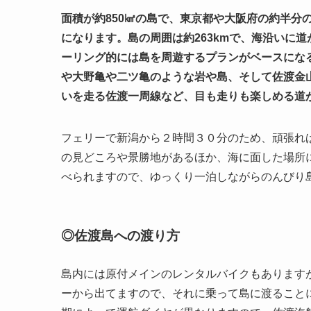
面積が約850㎢の島で、東京都や大阪府の約半分
になります。島の周囲は約263kmで、海沿いに
ーリング的には島を周遊するプランがベースにな
や大野亀や二ツ亀のような岩や島、そして佐渡金
いを走る佐渡一周線など、目も走りも楽しめる道
フェリーで新潟から２時間３０分のため、頑張れ
の見どころや景勝地があるほか、海に面した場所
べられますので、ゆっくり一泊しながらのんびり
◎佐渡島への渡り方
島内には原付メインのレンタルバイクもあります
ーから出てますので、それに乗って島に渡ること