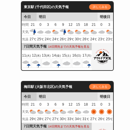
東京駅 (千代田区)の天気予報
詳しくみる
今日
明日
明後日
時間
21
0
3
6
9
12
15
18
21
0
3
天気
27
25
24
24
26
29
30
26
24
23
23
気温
℃
℃
℃
℃
℃
℃
℃
℃
℃
℃
℃
7日間天気予報
14日間先までの天気予報を見る
11
12
13
14
15
16
17
(火)
(水)
(木)
(金)
(土)
(日)
(月)
梅田駅 (大阪市北区)の天気予報
詳しくみる
今日
明日
明後日
時間
21
0
3
6
9
12
15
18
21
0
3
天気
29
28
27
27
30
33
34
31
27
26
25
気温
℃
℃
℃
℃
℃
℃
℃
℃
℃
℃
℃
7日間天気予報
14日間先までの天気予報を見る