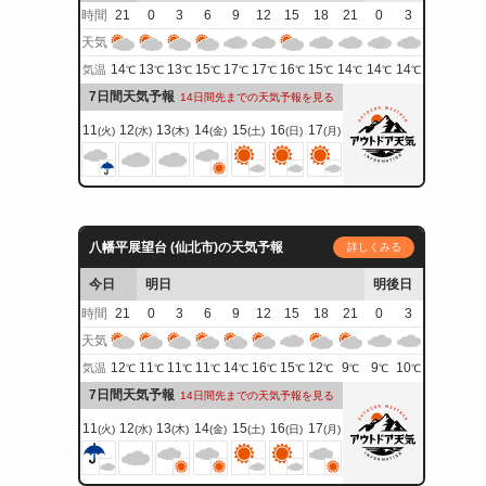
時間
21
0
3
6
9
12
15
18
21
0
3
天気
14
13
13
15
17
17
16
15
14
14
14
気温
℃
℃
℃
℃
℃
℃
℃
℃
℃
℃
℃
7日間天気予報
14日間先までの天気予報を見る
11
12
13
14
15
16
17
(火)
(水)
(木)
(金)
(土)
(日)
(月)
八幡平展望台 (仙北市)の天気予報
詳しくみる
今日
明日
明後日
時間
21
0
3
6
9
12
15
18
21
0
3
天気
12
11
11
11
14
16
15
12
9
9
10
気温
℃
℃
℃
℃
℃
℃
℃
℃
℃
℃
℃
7日間天気予報
14日間先までの天気予報を見る
11
12
13
14
15
16
17
(火)
(水)
(木)
(金)
(土)
(日)
(月)