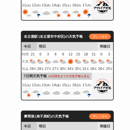
11
12
13
14
15
16
17
(火)
(水)
(木)
(金)
(土)
(日)
(月)
名古屋駅 (名古屋市中村区)の天気予報
詳しくみる
今日
明日
明後日
時間
21
0
3
6
9
12
15
18
21
0
3
天気
29
28
27
27
30
34
35
31
28
26
25
気温
℃
℃
℃
℃
℃
℃
℃
℃
℃
℃
℃
7日間天気予報
14日間先までの天気予報を見る
11
12
13
14
15
16
17
(火)
(水)
(木)
(金)
(土)
(日)
(月)
摩周湖 (弟子屈町)の天気予報
詳しくみる
今日
明日
明後日