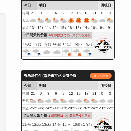
今日
明日
明後日
時間
21
0
3
6
9
12
15
18
21
0
3
天気
13
12
11
12
15
18
18
14
10
9
9
気温
℃
℃
℃
℃
℃
℃
℃
℃
℃
℃
℃
7日間天気予報
14日間先までの天気予報を見る
11
12
13
14
15
16
17
(火)
(水)
(木)
(金)
(土)
(日)
(月)
野島埼灯台 (南房総市)の天気予報
詳しくみる
今日
明日
明後日
時間
21
0
3
6
9
12
15
18
21
0
3
天気
25
24
24
24
28
29
29
26
24
23
22
気温
℃
℃
℃
℃
℃
℃
℃
℃
℃
℃
℃
7日間天気予報
14日間先までの天気予報を見る
11
12
13
14
15
16
17
(火)
(水)
(木)
(金)
(土)
(日)
(月)