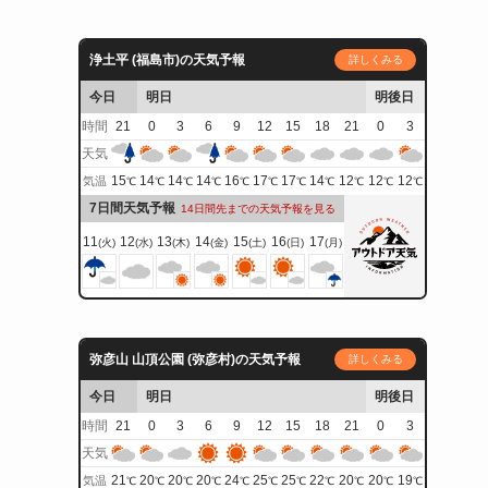
浄土平 (福島市)の天気予報
詳しくみる
今日
明日
明後日
時間
21
0
3
6
9
12
15
18
21
0
3
天気
15
14
14
14
16
17
17
14
12
12
12
気温
℃
℃
℃
℃
℃
℃
℃
℃
℃
℃
℃
7日間天気予報
14日間先までの天気予報を見る
11
12
13
14
15
16
17
(火)
(水)
(木)
(金)
(土)
(日)
(月)
弥彦山 山頂公園 (弥彦村)の天気予報
詳しくみる
今日
明日
明後日
時間
21
0
3
6
9
12
15
18
21
0
3
天気
21
20
20
20
24
25
25
22
20
20
19
気温
℃
℃
℃
℃
℃
℃
℃
℃
℃
℃
℃