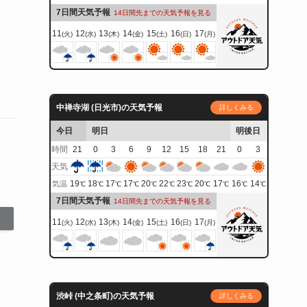
7日間天気予報
14日間先までの天気予報を見る
11
12
13
14
15
16
17
(火)
(水)
(木)
(金)
(土)
(日)
(月)
中禅寺湖 (日光市)の天気予報
詳しくみる
今日
明日
明後日
時間
21
0
3
6
9
12
15
18
21
0
3
天気
19
18
17
17
20
22
23
20
17
16
14
気温
℃
℃
℃
℃
℃
℃
℃
℃
℃
℃
℃
7日間天気予報
14日間先までの天気予報を見る
11
12
13
14
15
16
17
(火)
(水)
(木)
(金)
(土)
(日)
(月)
渋峠 (中之条町)の天気予報
詳しくみる