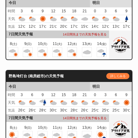
今日
明日
時間
3
6
9
12
15
18
21
0
3
6
9
天気
12
12
17
21
20
17
15
14
12
13
17
気温
℃
℃
℃
℃
℃
℃
℃
℃
℃
℃
℃
7日間天気予報
14日間先までの天気予報を見る
8
9
10
11
12
13
14
(土)
(日)
(月)
(火)
(水)
(木)
(金)
野島埼灯台 (南房総市)の天気予報
詳しくみる
今日
明日
時間
3
6
9
12
15
18
21
0
3
6
9
天気
26
26
28
30
30
28
26
25
25
25
30
気温
℃
℃
℃
℃
℃
℃
℃
℃
℃
℃
℃
7日間天気予報
14日間先までの天気予報を見る
8
9
10
11
12
13
14
(土)
(日)
(月)
(火)
(水)
(木)
(金)