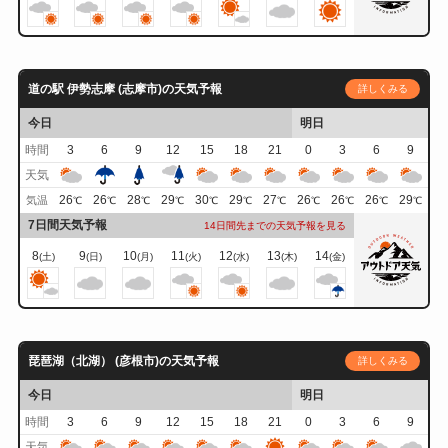
道の駅 伊勢志摩 (志摩市)の天気予報
詳しくみる
今日
明日
時間
3
6
9
12
15
18
21
0
3
6
9
天気
26
26
28
29
30
29
27
26
26
26
29
気温
℃
℃
℃
℃
℃
℃
℃
℃
℃
℃
℃
7日間天気予報
14日間先までの天気予報を見る
8
9
10
11
12
13
14
(土)
(日)
(月)
(火)
(水)
(木)
(金)
琵琶湖（北湖） (彦根市)の天気予報
詳しくみる
今日
明日
時間
3
6
9
12
15
18
21
0
3
6
9
天気