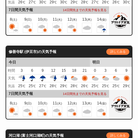
26
27
30
29
30
29
28
27
26
26
30
気温
℃
℃
℃
℃
℃
℃
℃
℃
℃
℃
℃
7日間天気予報
14日間先までの天気予報を見る
8
9
10
11
12
13
14
(土)
(日)
(月)
(火)
(水)
(木)
(金)
修善寺駅 (伊豆市)の天気予報
詳しくみる
今日
明日
時間
3
6
9
12
15
18
21
0
3
6
9
天気
25
25
27
28
29
28
26
25
25
25
29
気温
℃
℃
℃
℃
℃
℃
℃
℃
℃
℃
℃
7日間天気予報
14日間先までの天気予報を見る
8
9
10
11
12
13
14
(土)
(日)
(月)
(火)
(水)
(木)
(金)
河口湖 (富士河口湖町)の天気予報
詳しくみる