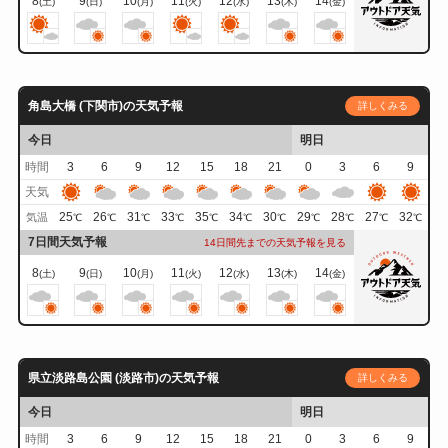
8
9
10
11
12
13
14
(土)
(日)
(月)
(火)
(水)
(木)
(金)
角島大橋 (下関市)の天気予報
詳しくみる
今日
明日
時間
3
6
9
12
15
18
21
0
3
6
9
天気
25
26
31
33
35
34
30
29
28
27
32
気温
℃
℃
℃
℃
℃
℃
℃
℃
℃
℃
℃
7日間天気予報
14日間先までの天気予報を見る
8
9
10
11
12
13
14
(土)
(日)
(月)
(火)
(水)
(木)
(金)
県立淡路島公園 (淡路市)の天気予報
詳しくみる
今日
明日
時間
3
6
9
12
15
18
21
0
3
6
9