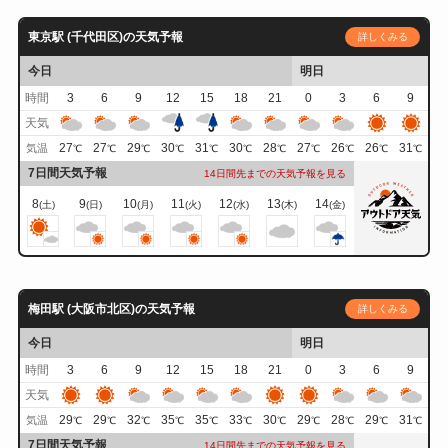
東京駅 (千代田区)の天気予報
詳しくみる
今日
明日
時間
3
6
9
12
15
18
21
0
3
6
9
天気
27
27
29
30
31
30
28
27
26
26
31
気温
℃
℃
℃
℃
℃
℃
℃
℃
℃
℃
℃
7日間天気予報
14日間先までの天気予報を見る
8
9
10
11
12
13
14
(土)
(日)
(月)
(火)
(水)
(木)
(金)
梅田駅 (大阪市北区)の天気予報
詳しくみる
今日
明日
時間
3
6
9
12
15
18
21
0
3
6
9
天気
29
29
32
35
35
33
30
29
28
29
31
気温
℃
℃
℃
℃
℃
℃
℃
℃
℃
℃
℃
7日間天気予報
14日間先までの天気予報を見る