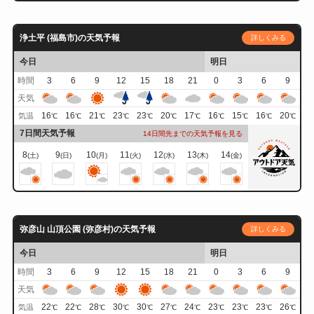
浄土平 (福島市)の天気予報
詳しくみる
今日
明日
時間
3
6
9
12
15
18
21
0
3
6
9
天気
16
16
21
23
23
20
17
16
15
16
20
気温
℃
℃
℃
℃
℃
℃
℃
℃
℃
℃
℃
7日間天気予報
14日間先までの天気予報を見る
8
9
10
11
12
13
14
(土)
(日)
(月)
(火)
(水)
(木)
(金)
弥彦山 山頂公園 (弥彦村)の天気予報
詳しくみる
今日
明日
時間
3
6
9
12
15
18
21
0
3
6
9
天気
22
22
28
30
30
27
24
23
23
23
26
気温
℃
℃
℃
℃
℃
℃
℃
℃
℃
℃
℃