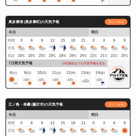
奥多摩湖 (奥多摩町)の天気予報
詳しくみる
今日
明日
時間
3
6
9
12
15
18
21
0
3
6
9
天気
20
20
25
29
28
26
24
22
21
21
25
気温
℃
℃
℃
℃
℃
℃
℃
℃
℃
℃
℃
7日間天気予報
14日間先までの天気予報を見る
8
9
10
11
12
13
14
(土)
(日)
(月)
(火)
(水)
(木)
(金)
江ノ島・表磯 (藤沢市)の天気予報
詳しくみる
今日
明日
時間
3
6
9
12
15
18
21
0
3
6
9
天気