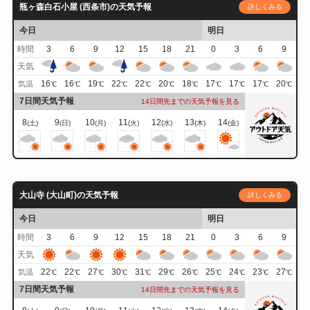
瓶ヶ森白石小屋 (西条市)の天気予報
詳しくみる
今日
明日
時間
3
6
9
12
15
18
21
0
3
6
9
天気
16
16
19
22
22
20
18
17
17
17
20
気温
℃
℃
℃
℃
℃
℃
℃
℃
℃
℃
℃
7日間天気予報
14日間先までの天気予報を見る
8
9
10
11
12
13
14
(土)
(日)
(月)
(火)
(水)
(木)
(金)
大山寺 (大山町)の天気予報
詳しくみる
今日
明日
時間
3
6
9
12
15
18
21
0
3
6
9
天気
22
22
27
30
31
29
26
25
24
23
27
気温
℃
℃
℃
℃
℃
℃
℃
℃
℃
℃
℃
7日間天気予報
14日間先までの天気予報を見る