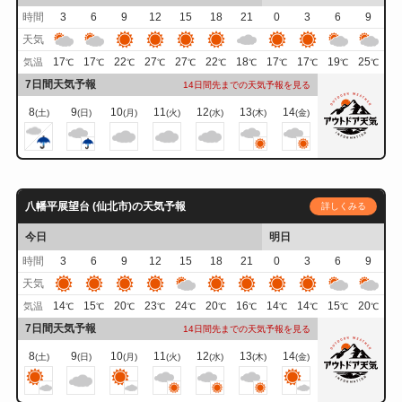
時間
3
6
9
12
15
18
21
0
3
6
9
天気
17
17
22
27
27
22
18
17
17
19
25
気温
℃
℃
℃
℃
℃
℃
℃
℃
℃
℃
℃
7日間天気予報
14日間先までの天気予報を見る
8
9
10
11
12
13
14
(土)
(日)
(月)
(火)
(水)
(木)
(金)
八幡平展望台 (仙北市)の天気予報
詳しくみる
今日
明日
時間
3
6
9
12
15
18
21
0
3
6
9
天気
14
15
20
23
24
20
16
14
14
15
20
気温
℃
℃
℃
℃
℃
℃
℃
℃
℃
℃
℃
7日間天気予報
14日間先までの天気予報を見る
8
9
10
11
12
13
14
(土)
(日)
(月)
(火)
(水)
(木)
(金)