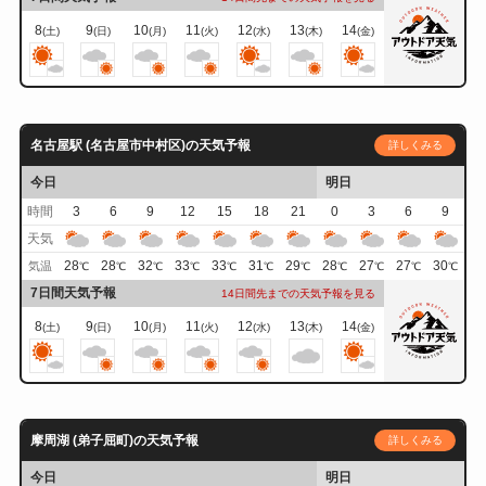
8
9
10
11
12
13
14
(土)
(日)
(月)
(火)
(水)
(木)
(金)
名古屋駅 (名古屋市中村区)の天気予報
詳しくみる
今日
明日
時間
3
6
9
12
15
18
21
0
3
6
9
天気
28
28
32
33
33
31
29
28
27
27
30
気温
℃
℃
℃
℃
℃
℃
℃
℃
℃
℃
℃
7日間天気予報
14日間先までの天気予報を見る
8
9
10
11
12
13
14
(土)
(日)
(月)
(火)
(水)
(木)
(金)
摩周湖 (弟子屈町)の天気予報
詳しくみる
今日
明日