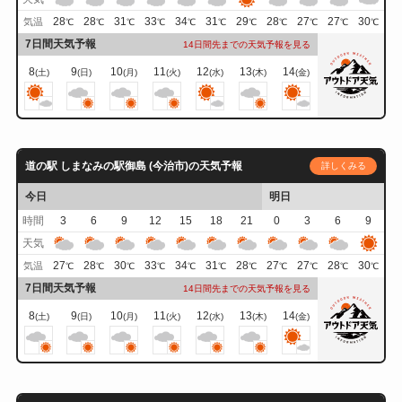
28
28
31
33
34
31
29
28
27
27
30
気温
℃
℃
℃
℃
℃
℃
℃
℃
℃
℃
℃
7日間天気予報
14日間先までの天気予報を見る
8
9
10
11
12
13
14
(土)
(日)
(月)
(火)
(水)
(木)
(金)
道の駅 しまなみの駅御島 (今治市)の天気予報
詳しくみる
今日
明日
時間
3
6
9
12
15
18
21
0
3
6
9
天気
27
28
30
33
34
31
28
27
27
28
30
気温
℃
℃
℃
℃
℃
℃
℃
℃
℃
℃
℃
7日間天気予報
14日間先までの天気予報を見る
8
9
10
11
12
13
14
(土)
(日)
(月)
(火)
(水)
(木)
(金)