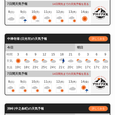
7日間天気予報
14日間先までの天気予報を見る
8
9
10
11
12
13
14
(土)
(日)
(月)
(火)
(水)
(木)
(金)
中禅寺湖 (日光市)の天気予報
詳しくみる
今日
明日
時間
3
6
9
12
15
18
21
0
3
6
9
天気
19
18
23
25
24
21
20
19
17
17
22
気温
℃
℃
℃
℃
℃
℃
℃
℃
℃
℃
℃
7日間天気予報
14日間先までの天気予報を見る
8
9
10
11
12
13
14
(土)
(日)
(月)
(火)
(水)
(木)
(金)
渋峠 (中之条町)の天気予報
詳しくみる