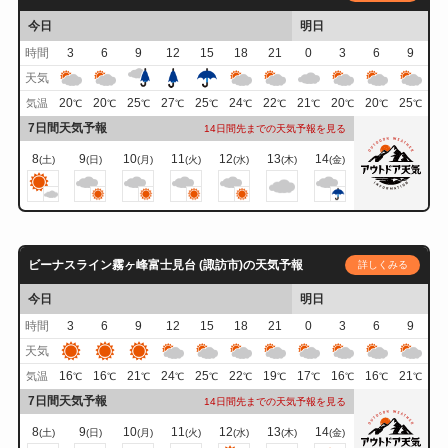
今日
明日
時間
3
6
9
12
15
18
21
0
3
6
9
天気
20
20
25
27
25
24
22
21
20
20
25
気温
℃
℃
℃
℃
℃
℃
℃
℃
℃
℃
℃
7日間天気予報
14日間先までの天気予報を見る
8
9
10
11
12
13
14
(土)
(日)
(月)
(火)
(水)
(木)
(金)
ビーナスライン霧ヶ峰富士見台 (諏訪市)の天気予報
詳しくみる
今日
明日
時間
3
6
9
12
15
18
21
0
3
6
9
天気
16
16
21
24
25
22
19
17
16
16
21
気温
℃
℃
℃
℃
℃
℃
℃
℃
℃
℃
℃
7日間天気予報
14日間先までの天気予報を見る
8
9
10
11
12
13
14
(土)
(日)
(月)
(火)
(水)
(木)
(金)