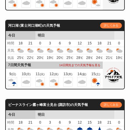
河口湖 (富士河口湖町)の天気予報
詳しくみる
今日
明日
時間
18
21
0
3
6
9
12
15
18
21
0
天気
25
22
20
19
20
25
28
28
24
21
19
気温
℃
℃
℃
℃
℃
℃
℃
℃
℃
℃
℃
7日間天気予報
14日間先までの天気予報を見る
9
10
11
12
13
14
15
(日)
(月)
(火)
(水)
(木)
(金)
(土)
ビーナスライン霧ヶ峰富士見台 (諏訪市)の天気予報
詳しくみる
今日
明日
時間
18
21
0
3
6
9
12
15
18
21
0
天気