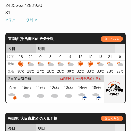
24
25
26
27
28
29
30
31
« 7月
9月 »
東京駅 (千代田区)の天気予報
詳しくみる
今日
明日
時間
18
21
0
3
6
9
12
15
18
21
0
天気
30
28
27
26
26
30
32
33
30
28
27
気温
℃
℃
℃
℃
℃
℃
℃
℃
℃
℃
℃
7日間天気予報
14日間先までの天気予報を見る
9
10
11
12
13
14
15
(日)
(月)
(火)
(水)
(木)
(金)
(土)
梅田駅 (大阪市北区)の天気予報
詳しくみる
今日
明日