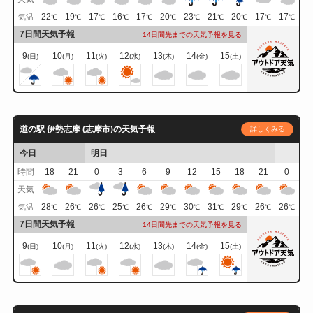
22
19
17
16
17
20
23
21
20
17
17
気温
℃
℃
℃
℃
℃
℃
℃
℃
℃
℃
℃
7日間天気予報
14日間先までの天気予報を見る
9
10
11
12
13
14
15
(日)
(月)
(火)
(水)
(木)
(金)
(土)
道の駅 伊勢志摩 (志摩市)の天気予報
詳しくみる
今日
明日
時間
18
21
0
3
6
9
12
15
18
21
0
天気
28
26
26
25
26
29
30
31
29
26
26
気温
℃
℃
℃
℃
℃
℃
℃
℃
℃
℃
℃
7日間天気予報
14日間先までの天気予報を見る
9
10
11
12
13
14
15
(日)
(月)
(火)
(水)
(木)
(金)
(土)