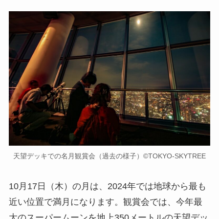
天望デッキでの名月観賞会（過去の様子）©TOKYO-SKYTREE
10月17日（木）の月は、2024年では地球から最も
近い位置で満月になります。観賞会では、今年最
大のスーパームーンを地上350メートルの天望デッ