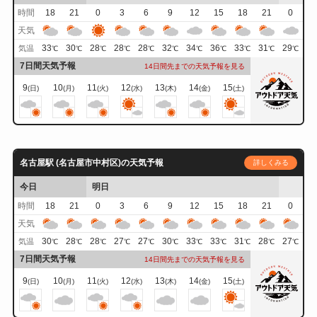
時間
18
21
0
3
6
9
12
15
18
21
0
天気
33
30
28
28
28
32
34
36
33
31
29
気温
℃
℃
℃
℃
℃
℃
℃
℃
℃
℃
℃
7日間天気予報
14日間先までの天気予報を見る
9
10
11
12
13
14
15
(日)
(月)
(火)
(水)
(木)
(金)
(土)
名古屋駅 (名古屋市中村区)の天気予報
詳しくみる
今日
明日
時間
18
21
0
3
6
9
12
15
18
21
0
天気
30
28
28
27
27
30
33
33
31
28
27
気温
℃
℃
℃
℃
℃
℃
℃
℃
℃
℃
℃
7日間天気予報
14日間先までの天気予報を見る
9
10
11
12
13
14
15
(日)
(月)
(火)
(水)
(木)
(金)
(土)