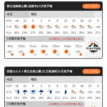
県立淡路島公園 (淡路市)の天気予報
詳しくみる
今日
明日
時間
18
21
0
3
6
9
12
15
18
21
0
天気
30
29
27
25
26
30
32
32
30
28
27
気温
℃
℃
℃
℃
℃
℃
℃
℃
℃
℃
℃
7日間天気予報
14日間先までの天気予報を見る
9
10
11
12
13
14
15
(日)
(月)
(火)
(水)
(木)
(金)
(土)
四国カルスト県立自然公園 (久万高原町)の天気予報
詳しくみる
今日
明日
時間
18
21
0
3
6
9
12
15
18
21
0
天気
21
20
19
19
18
21
21
24
21
19
18
気温
℃
℃
℃
℃
℃
℃
℃
℃
℃
℃
℃
7日間天気予報
14日間先までの天気予報を見る