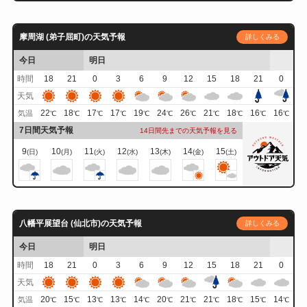
摩周湖 (弟子屈町)の天気予報
詳しくみる
今日
明日
時間
18
21
0
3
6
9
12
15
18
21
0
天気
22
18
17
17
19
24
26
21
18
16
16
気温
℃
℃
℃
℃
℃
℃
℃
℃
℃
℃
℃
7日間天気予報
14日間先までの天気予報を見る
9
10
11
12
13
14
15
(日)
(月)
(火)
(水)
(木)
(金)
(土)
八幡平展望台 (仙北市)の天気予報
詳しくみる
今日
明日
時間
18
21
0
3
6
9
12
15
18
21
0
天気
20
15
13
13
14
20
21
21
18
15
14
気温
℃
℃
℃
℃
℃
℃
℃
℃
℃
℃
℃