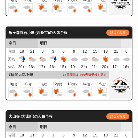
9
10
11
12
13
14
15
(日)
(月)
(火)
(水)
(木)
(金)
(土)
瓶ヶ森白石小屋 (西条市)の天気予報
詳しくみる
今日
明日
時間
18
21
0
3
6
9
12
15
18
21
0
天気
20
18
17
16
15
19
21
21
20
17
16
気温
℃
℃
℃
℃
℃
℃
℃
℃
℃
℃
℃
7日間天気予報
14日間先までの天気予報を見る
9
10
11
12
13
14
15
(日)
(月)
(火)
(水)
(木)
(金)
(土)
大山寺 (大山町)の天気予報
詳しくみる
今日
明日
時間
18
21
0
3
6
9
12
15
18
21
0