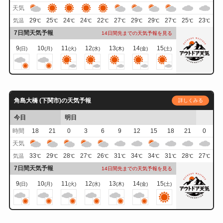
天気
29
25
24
24
22
27
29
29
27
25
23
気温
℃
℃
℃
℃
℃
℃
℃
℃
℃
℃
℃
7日間天気予報
14日間先までの天気予報を見る
9
10
11
12
13
14
15
(日)
(月)
(火)
(水)
(木)
(金)
(土)
角島大橋 (下関市)の天気予報
詳しくみる
今日
明日
時間
18
21
0
3
6
9
12
15
18
21
0
天気
33
29
28
27
26
31
34
34
31
28
27
気温
℃
℃
℃
℃
℃
℃
℃
℃
℃
℃
℃
7日間天気予報
14日間先までの天気予報を見る
9
10
11
12
13
14
15
(日)
(月)
(火)
(水)
(木)
(金)
(土)