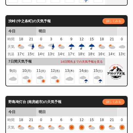
渋峠 (中之条町)の天気予報
詳しくみる
今日
明日
時間
18
21
0
3
6
9
12
15
18
21
0
天気
17
15
14
13
14
17
18
18
16
14
13
気温
℃
℃
℃
℃
℃
℃
℃
℃
℃
℃
℃
7日間天気予報
14日間先までの天気予報を見る
9
10
11
12
13
14
15
(日)
(月)
(火)
(水)
(木)
(金)
(土)
野島埼灯台 (南房総市)の天気予報
詳しくみる
今日
明日
時間
18
21
0
3
6
9
12
15
18
21
0
天気