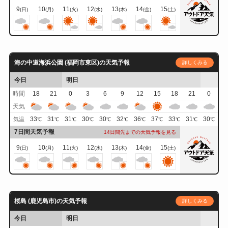
9
10
11
12
13
14
15
(日)
(月)
(火)
(水)
(木)
(金)
(土)
海の中道海浜公園 (福岡市東区)の天気予報
詳しくみる
今日
明日
時間
18
21
0
3
6
9
12
15
18
21
0
天気
33
31
31
30
30
32
36
37
33
31
30
気温
℃
℃
℃
℃
℃
℃
℃
℃
℃
℃
℃
7日間天気予報
14日間先までの天気予報を見る
9
10
11
12
13
14
15
(日)
(月)
(火)
(水)
(木)
(金)
(土)
桜島 (鹿児島市)の天気予報
詳しくみる
今日
明日