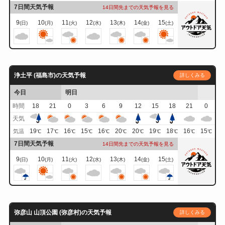
7日間天気予報
14日間先までの天気予報を見る
9
10
11
12
13
14
15
(日)
(月)
(火)
(水)
(木)
(金)
(土)
浄土平 (福島市)の天気予報
詳しくみる
今日
明日
時間
18
21
0
3
6
9
12
15
18
21
0
天気
19
17
16
15
16
20
20
19
18
16
15
気温
℃
℃
℃
℃
℃
℃
℃
℃
℃
℃
℃
7日間天気予報
14日間先までの天気予報を見る
9
10
11
12
13
14
15
(日)
(月)
(火)
(水)
(木)
(金)
(土)
弥彦山 山頂公園 (弥彦村)の天気予報
詳しくみる