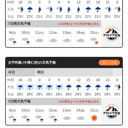
時間
18
21
0
3
6
9
12
15
18
21
0
天気
23
22
21
21
21
22
22
22
21
20
20
気温
℃
℃
℃
℃
℃
℃
℃
℃
℃
℃
℃
7日間天気予報
14日間先までの天気予報を見る
9
10
11
12
13
14
15
(日)
(月)
(火)
(水)
(木)
(金)
(土)
古宇利島 (今帰仁村)の天気予報
詳しくみる
今日
明日
時間
18
21
0
3
6
9
12
15
18
21
0
天気
28
28
28
28
28
28
29
30
28
29
29
気温
℃
℃
℃
℃
℃
℃
℃
℃
℃
℃
℃
7日間天気予報
14日間先までの天気予報を見る
9
10
11
12
13
14
15
(日)
(月)
(火)
(水)
(木)
(金)
(土)