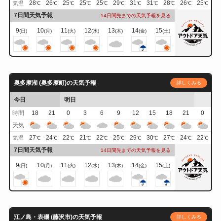
28
26
25
25
25
29
31
31
28
26
25
気温
℃
℃
℃
℃
℃
℃
℃
℃
℃
℃
℃
7日間天気予報
14日間先までの天気予報を見る
9
10
11
12
13
14
15
(日)
(月)
(火)
(水)
(木)
(金)
(土)
奥多摩湖 (奥多摩町)の天気予報
詳しくみる
今日
明日
時間
18
21
0
3
6
9
12
15
18
21
0
天気
27
24
22
21
22
25
29
30
27
24
22
気温
℃
℃
℃
℃
℃
℃
℃
℃
℃
℃
℃
7日間天気予報
14日間先までの天気予報を見る
9
10
11
12
13
14
15
(日)
(月)
(火)
(水)
(木)
(金)
(土)
江ノ島・表磯 (藤沢市)の天気予報
詳しくみる