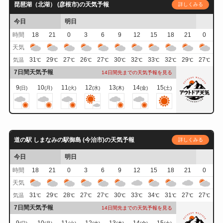
琵琶湖（北湖） (彦根市)の天気予報
詳しくみる
今日
明日
時間
18
21
0
3
6
9
12
15
18
21
0
天気
31
29
27
26
27
30
32
33
32
29
27
気温
℃
℃
℃
℃
℃
℃
℃
℃
℃
℃
℃
7日間天気予報
14日間先までの天気予報を見る
9
10
11
12
13
14
15
(日)
(月)
(火)
(水)
(木)
(金)
(土)
道の駅 しまなみの駅御島 (今治市)の天気予報
詳しくみる
今日
明日
時間
18
21
0
3
6
9
12
15
18
21
0
天気
31
29
28
27
27
30
33
34
31
27
27
気温
℃
℃
℃
℃
℃
℃
℃
℃
℃
℃
℃
7日間天気予報
14日間先までの天気予報を見る