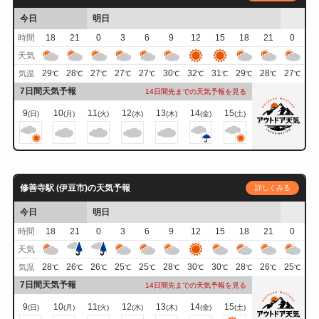
今日
明日
時間
18
21
0
3
6
9
12
15
18
21
0
天気
29
28
27
27
27
30
32
31
29
28
27
気温
℃
℃
℃
℃
℃
℃
℃
℃
℃
℃
℃
7日間天気予報
14日間先までの天気予報を見る
9
10
11
12
13
14
15
(日)
(月)
(火)
(水)
(木)
(金)
(土)
修善寺駅 (伊豆市)の天気予報
詳しくみる
今日
明日
時間
18
21
0
3
6
9
12
15
18
21
0
天気
28
26
26
25
25
28
30
30
28
26
25
気温
℃
℃
℃
℃
℃
℃
℃
℃
℃
℃
℃
7日間天気予報
14日間先までの天気予報を見る
9
10
11
12
13
14
15
(日)
(月)
(火)
(水)
(木)
(金)
(土)