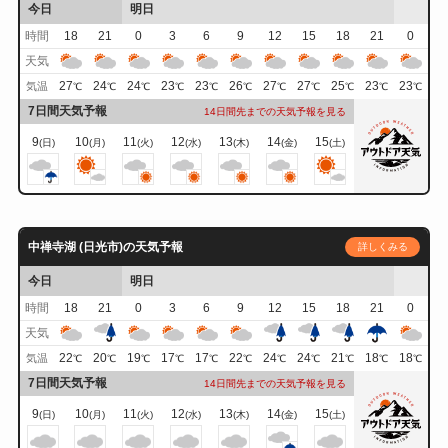
今日
明日
時間
18
21
0
3
6
9
12
15
18
21
0
天気
27
24
24
23
23
26
27
27
25
23
23
気温
℃
℃
℃
℃
℃
℃
℃
℃
℃
℃
℃
7日間天気予報
14日間先までの天気予報を見る
9
10
11
12
13
14
15
(日)
(月)
(火)
(水)
(木)
(金)
(土)
中禅寺湖 (日光市)の天気予報
詳しくみる
今日
明日
時間
18
21
0
3
6
9
12
15
18
21
0
天気
22
20
19
17
17
22
24
24
21
18
18
気温
℃
℃
℃
℃
℃
℃
℃
℃
℃
℃
℃
7日間天気予報
14日間先までの天気予報を見る
9
10
11
12
13
14
15
(日)
(月)
(火)
(水)
(木)
(金)
(土)