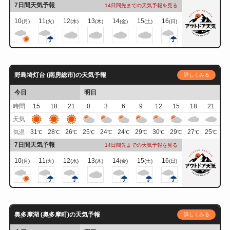
7日間天気予報
14日間先までの天気予報を見る
10
11
12
13
14
15
16
(月)
(火)
(水)
(木)
(金)
(土)
(日)
野島埼灯台 (南房総市)の天気予報
詳しくみる
今日
明日
時間
15
18
21
0
3
6
9
12
15
18
21
天気
31
28
26
25
24
24
29
30
29
27
25
気温
℃
℃
℃
℃
℃
℃
℃
℃
℃
℃
℃
7日間天気予報
14日間先までの天気予報を見る
10
11
12
13
14
15
16
(月)
(火)
(水)
(木)
(金)
(土)
(日)
奥多摩湖 (奥多摩町)の天気予報
詳しくみる