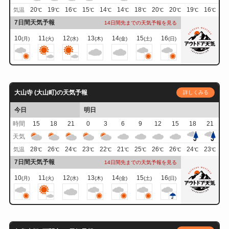
20
19
16
15
14
14
18
20
20
19
16
気温
℃
℃
℃
℃
℃
℃
℃
℃
℃
℃
℃
7日間天気予報
14日間先までの天気予報を見る
10
11
12
13
14
15
16
(月)
(火)
(水)
(木)
(金)
(土)
(日)
大山寺 (大山町)の天気予報
詳しくみる
今日
明日
時間
15
18
21
0
3
6
9
12
15
18
21
天気
28
26
24
23
22
21
25
26
26
24
23
気温
℃
℃
℃
℃
℃
℃
℃
℃
℃
℃
℃
7日間天気予報
14日間先までの天気予報を見る
10
11
12
13
14
15
16
(月)
(火)
(水)
(木)
(金)
(土)
(日)