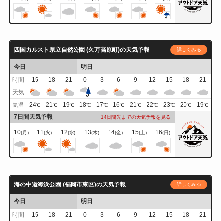
四国カルスト県立自然公園 (久万高原町)の天気予報
詳しくみる
今日
明日
時間
15
18
21
0
3
6
9
12
15
18
21
天気
24
21
19
18
17
16
21
22
23
20
19
気温
℃
℃
℃
℃
℃
℃
℃
℃
℃
℃
℃
7日間天気予報
14日間先までの天気予報を見る
10
11
12
13
14
15
16
(月)
(火)
(水)
(木)
(金)
(土)
(日)
海の中道海浜公園 (福岡市東区)の天気予報
詳しくみる
今日
明日
時間
15
18
21
0
3
6
9
12
15
18
21