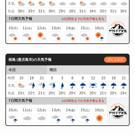
天気
36
33
31
30
29
28
31
34
33
31
30
気温
℃
℃
℃
℃
℃
℃
℃
℃
℃
℃
℃
7日間天気予報
14日間先までの天気予報を見る
10
11
12
13
14
15
16
(月)
(火)
(水)
(木)
(金)
(土)
(日)
桜島 (鹿児島市)の天気予報
詳しくみる
今日
明日
時間
15
18
21
0
3
6
9
12
15
18
21
天気
23
22
21
20
20
20
20
20
21
20
19
気温
℃
℃
℃
℃
℃
℃
℃
℃
℃
℃
℃
7日間天気予報
14日間先までの天気予報を見る
10
11
12
13
14
15
16
(月)
(火)
(水)
(木)
(金)
(土)
(日)