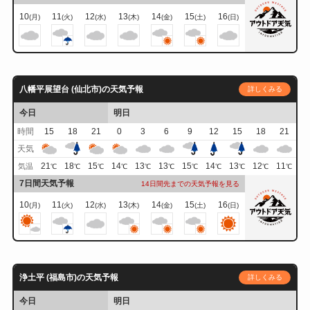
10
11
12
13
14
15
16
(月)
(火)
(水)
(木)
(金)
(土)
(日)
八幡平展望台 (仙北市)の天気予報
詳しくみる
今日
明日
時間
15
18
21
0
3
6
9
12
15
18
21
天気
21
18
15
14
13
13
15
14
13
12
11
気温
℃
℃
℃
℃
℃
℃
℃
℃
℃
℃
℃
7日間天気予報
14日間先までの天気予報を見る
10
11
12
13
14
15
16
(月)
(火)
(水)
(木)
(金)
(土)
(日)
浄土平 (福島市)の天気予報
詳しくみる
今日
明日