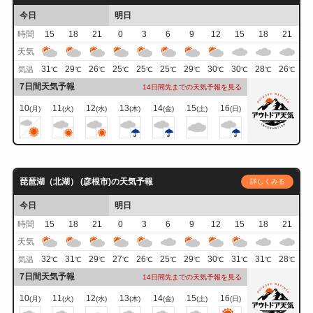
今日
明日
時間
15
18
21
0
3
6
9
12
15
18
21
天気
31
29
26
25
25
25
29
30
30
28
26
気温
℃
℃
℃
℃
℃
℃
℃
℃
℃
℃
℃
7日間天気予報
14日間先までの天気予報を見る
10
11
12
13
14
15
16
(月)
(火)
(水)
(木)
(金)
(土)
(日)
琵琶湖（北湖） (彦根市)の天気予報
詳しくみる
今日
明日
時間
15
18
21
0
3
6
9
12
15
18
21
天気
32
31
29
27
26
25
29
30
31
31
28
気温
℃
℃
℃
℃
℃
℃
℃
℃
℃
℃
℃
7日間天気予報
14日間先までの天気予報を見る
10
11
12
13
14
15
16
(月)
(火)
(水)
(木)
(金)
(土)
(日)