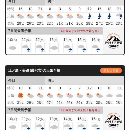
今日
明日
時間
15
18
21
0
3
6
9
12
15
18
21
天気
29
26
23
22
21
21
25
28
27
25
23
気温
℃
℃
℃
℃
℃
℃
℃
℃
℃
℃
℃
7日間天気予報
14日間先までの天気予報を見る
10
11
12
13
14
15
16
(月)
(火)
(水)
(木)
(金)
(土)
(日)
江ノ島・表磯 (藤沢市)の天気予報
詳しくみる
今日
明日
時間
15
18
21
0
3
6
9
12
15
18
21
天気
31
29
28
27
26
26
29
31
30
28
28
気温
℃
℃
℃
℃
℃
℃
℃
℃
℃
℃
℃
7日間天気予報
14日間先までの天気予報を見る
10
11
12
13
14
15
16
(月)
(火)
(水)
(木)
(金)
(土)
(日)