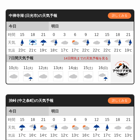
中禅寺湖 (日光市)の天気予報
詳しくみる
今日
明日
時間
15
18
21
0
3
6
9
12
15
18
21
天気
23
21
19
18
17
17
22
22
22
21
19
気温
℃
℃
℃
℃
℃
℃
℃
℃
℃
℃
℃
7日間天気予報
14日間先までの天気予報を見る
10
11
12
13
14
15
16
(月)
(火)
(水)
(木)
(金)
(土)
(日)
渋峠 (中之条町)の天気予報
詳しくみる
今日
明日
時間
15
18
21
0
3
6
9
12
15
18
21
天気
17
16
14
13
12
13
16
17
17
15
13
気温
℃
℃
℃
℃
℃
℃
℃
℃
℃
℃
℃