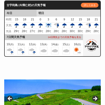
古宇利島 (今帰仁村)の天気予報
詳しくみる
今日
明日
時間
15
18
21
0
3
6
9
12
15
18
21
天気
29
28
27
28
28
28
28
30
30
29
28
気温
℃
℃
℃
℃
℃
℃
℃
℃
℃
℃
℃
7日間天気予報
14日間先までの天気予報を見る
10
11
12
13
14
15
16
(月)
(火)
(水)
(木)
(金)
(土)
(日)