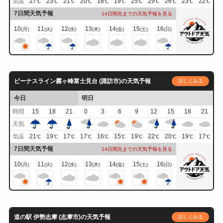
27
23
21
20
18
19
25
29
26
23
22
気温
℃
℃
℃
℃
℃
℃
℃
℃
℃
℃
℃
7日間天気予報
14日間先までの天気予報を見る
10
11
12
13
14
15
16
(月)
(火)
(水)
(木)
(金)
(土)
(日)
ビーナスライン霧ヶ峰富士見台 (諏訪市)の天気予報
詳しくみる
今日
明日
時間
15
18
21
0
3
6
9
12
15
18
21
天気
21
19
17
17
16
15
19
22
20
19
17
気温
℃
℃
℃
℃
℃
℃
℃
℃
℃
℃
℃
7日間天気予報
14日間先までの天気予報を見る
10
11
12
13
14
15
16
(月)
(火)
(水)
(木)
(金)
(土)
(日)
道の駅 伊勢志摩 (志摩市)の天気予報
詳しくみる