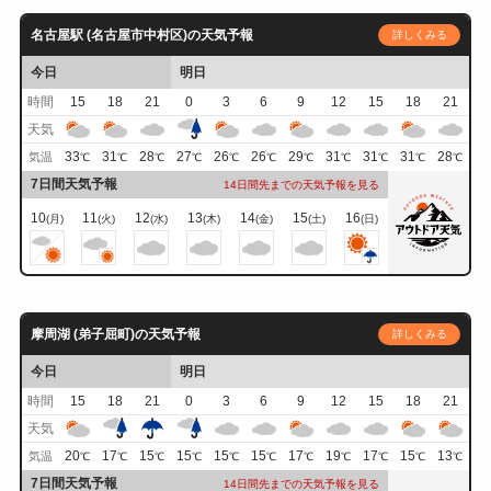
名古屋駅 (名古屋市中村区)の天気予報
詳しくみる
今日
明日
時間
15
18
21
0
3
6
9
12
15
18
21
天気
33
31
28
27
26
26
29
31
31
31
28
気温
℃
℃
℃
℃
℃
℃
℃
℃
℃
℃
℃
7日間天気予報
14日間先までの天気予報を見る
10
11
12
13
14
15
16
(月)
(火)
(水)
(木)
(金)
(土)
(日)
摩周湖 (弟子屈町)の天気予報
詳しくみる
今日
明日
時間
15
18
21
0
3
6
9
12
15
18
21
天気
20
17
15
15
15
15
17
19
17
15
13
気温
℃
℃
℃
℃
℃
℃
℃
℃
℃
℃
℃
7日間天気予報
14日間先までの天気予報を見る