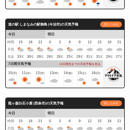
道の駅 しまなみの駅御島 (今治市)の天気予報
詳しくみる
今日
明日
時間
15
18
21
0
3
6
9
12
15
18
21
天気
33
30
28
26
26
25
29
31
31
29
27
気温
℃
℃
℃
℃
℃
℃
℃
℃
℃
℃
℃
7日間天気予報
14日間先までの天気予報を見る
10
11
12
13
14
15
16
(月)
(火)
(水)
(木)
(金)
(土)
(日)
瓶ヶ森白石小屋 (西条市)の天気予報
詳しくみる
今日
明日
時間
15
18
21
0
3
6
9
12
15
18
21
天気