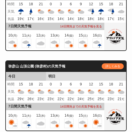
時間
15
18
21
0
3
6
9
12
15
18
21
天気
19
17
16
15
14
14
18
18
18
17
15
気温
℃
℃
℃
℃
℃
℃
℃
℃
℃
℃
℃
7日間天気予報
14日間先までの天気予報を見る
10
11
12
13
14
15
16
(月)
(火)
(水)
(木)
(金)
(土)
(日)
弥彦山 山頂公園 (弥彦村)の天気予報
詳しくみる
今日
明日
時間
15
18
21
0
3
6
9
12
15
18
21
天気
29
26
23
23
22
22
24
25
25
23
21
気温
℃
℃
℃
℃
℃
℃
℃
℃
℃
℃
℃
7日間天気予報
14日間先までの天気予報を見る
10
11
12
13
14
15
16
(月)
(火)
(水)
(木)
(金)
(土)
(日)