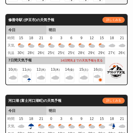
修善寺駅 (伊豆市)の天気予報
詳しくみる
今日
明日
時間
15
18
21
0
3
6
9
12
15
18
21
天気
30
28
26
25
25
25
28
29
29
27
26
気温
℃
℃
℃
℃
℃
℃
℃
℃
℃
℃
℃
7日間天気予報
14日間先までの天気予報を見る
10
11
12
13
14
15
16
(月)
(火)
(水)
(木)
(金)
(土)
(日)
河口湖 (富士河口湖町)の天気予報
詳しくみる
今日
明日
時間
15
18
21
0
3
6
9
12
15
18
21
天気