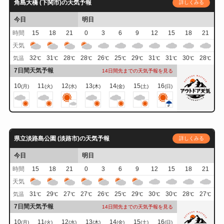
角島大橋 (下関市)の天気予報
詳しくみる
今日
明日
時間
15
18
21
0
3
6
9
12
15
18
21
天気
32
31
28
28
26
25
29
31
31
30
28
気温
℃
℃
℃
℃
℃
℃
℃
℃
℃
℃
℃
7日間天気予報
14日間先までの天気予報を見る
10
11
12
13
14
15
16
(月)
(火)
(水)
(木)
(金)
(土)
(日)
県立淡路島公園 (淡路市)の天気予報
詳しくみる
今日
明日
時間
15
18
21
0
3
6
9
12
15
18
21
天気
31
29
27
27
26
25
29
30
30
28
27
気温
℃
℃
℃
℃
℃
℃
℃
℃
℃
℃
℃
7日間天気予報
14日間先までの天気予報を見る
10
11
12
13
14
15
16
(月)
(火)
(水)
(木)
(金)
(土)
(日)