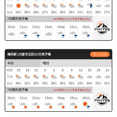
天気
33
30
28
27
26
26
29
31
31
28
27
気温
℃
℃
℃
℃
℃
℃
℃
℃
℃
℃
℃
7日間天気予報
14日間先までの天気予報を見る
10
11
12
13
14
15
16
(月)
(火)
(水)
(木)
(金)
(土)
(日)
梅田駅 (大阪市北区)の天気予報
詳しくみる
今日
明日
時間
15
18
21
0
3
6
9
12
15
18
21
天気
36
32
30
29
28
28
30
33
34
32
31
気温
℃
℃
℃
℃
℃
℃
℃
℃
℃
℃
℃
7日間天気予報
14日間先までの天気予報を見る
10
11
12
13
14
15
16
(月)
(火)
(水)
(木)
(金)
(土)
(日)