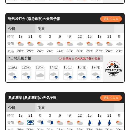
野島埼灯台 (南房総市)の天気予報
詳しくみる
今日
明日
時間
18
21
0
3
6
9
12
15
18
21
0
天気
28
25
24
24
24
28
30
29
27
24
23
気温
℃
℃
℃
℃
℃
℃
℃
℃
℃
℃
℃
7日間天気予報
14日間先までの天気予報を見る
11
12
13
14
15
16
17
(火)
(水)
(木)
(金)
(土)
(日)
(月)
奥多摩湖 (奥多摩町)の天気予報
詳しくみる
今日
明日
時間
18
21
0
3
6
9
12
15
18
21
0
天気