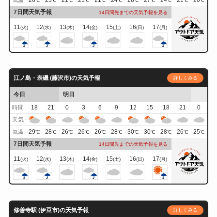
26
23
21
21
21
24
28
27
24
21
20
気温
℃
℃
℃
℃
℃
℃
℃
℃
℃
℃
℃
7日間天気予報
14日間先までの天気予報を見る
11
12
13
14
15
16
17
(火)
(水)
(木)
(金)
(土)
(日)
(月)
江ノ島・表磯 (藤沢市)の天気予報
詳しくみる
今日
明日
時間
18
21
0
3
6
9
12
15
18
21
0
天気
29
28
26
26
26
28
30
30
28
26
25
気温
℃
℃
℃
℃
℃
℃
℃
℃
℃
℃
℃
7日間天気予報
14日間先までの天気予報を見る
11
12
13
14
15
16
17
(火)
(水)
(木)
(金)
(土)
(日)
(月)
修善寺駅 (伊豆市)の天気予報
詳しくみる