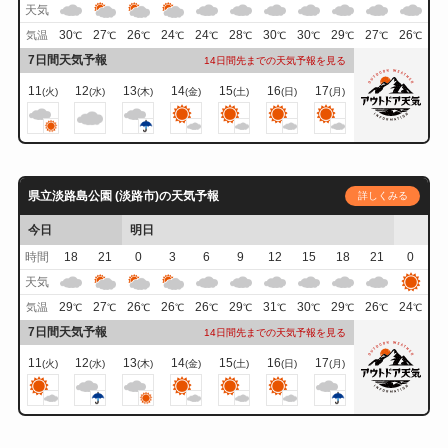
天気
30
27
26
24
24
28
30
30
29
27
26
気温
℃
℃
℃
℃
℃
℃
℃
℃
℃
℃
℃
7日間天気予報
14日間先までの天気予報を見る
11
12
13
14
15
16
17
(火)
(水)
(木)
(金)
(土)
(日)
(月)
県立淡路島公園 (淡路市)の天気予報
詳しくみる
今日
明日
時間
18
21
0
3
6
9
12
15
18
21
0
天気
29
27
26
26
26
29
31
30
29
26
24
気温
℃
℃
℃
℃
℃
℃
℃
℃
℃
℃
℃
7日間天気予報
14日間先までの天気予報を見る
11
12
13
14
15
16
17
(火)
(水)
(木)
(金)
(土)
(日)
(月)