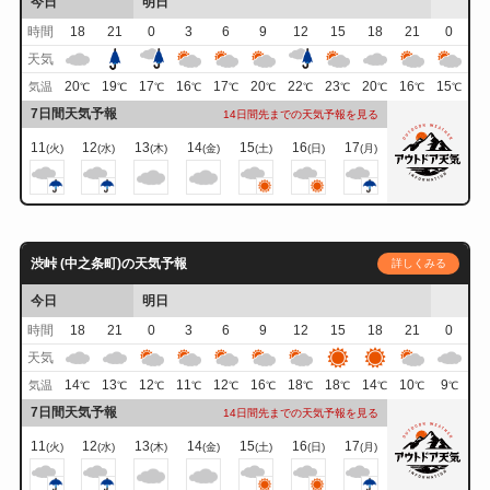
今日
明日
時間
18
21
0
3
6
9
12
15
18
21
0
天気
20
19
17
16
17
20
22
23
20
16
15
気温
℃
℃
℃
℃
℃
℃
℃
℃
℃
℃
℃
7日間天気予報
14日間先までの天気予報を見る
11
12
13
14
15
16
17
(火)
(水)
(木)
(金)
(土)
(日)
(月)
渋峠 (中之条町)の天気予報
詳しくみる
今日
明日
時間
18
21
0
3
6
9
12
15
18
21
0
天気
14
13
12
11
12
16
18
18
14
10
9
気温
℃
℃
℃
℃
℃
℃
℃
℃
℃
℃
℃
7日間天気予報
14日間先までの天気予報を見る
11
12
13
14
15
16
17
(火)
(水)
(木)
(金)
(土)
(日)
(月)