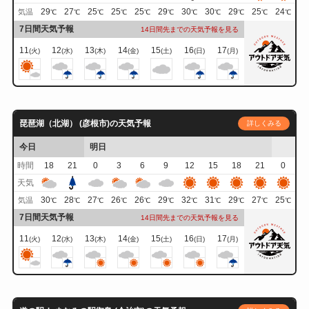
29
27
25
25
25
29
30
30
29
25
24
気温
℃
℃
℃
℃
℃
℃
℃
℃
℃
℃
℃
7日間天気予報
14日間先までの天気予報を見る
11
12
13
14
15
16
17
(火)
(水)
(木)
(金)
(土)
(日)
(月)
琵琶湖（北湖） (彦根市)の天気予報
詳しくみる
今日
明日
時間
18
21
0
3
6
9
12
15
18
21
0
天気
30
28
27
26
26
29
32
31
29
27
25
気温
℃
℃
℃
℃
℃
℃
℃
℃
℃
℃
℃
7日間天気予報
14日間先までの天気予報を見る
11
12
13
14
15
16
17
(火)
(水)
(木)
(金)
(土)
(日)
(月)