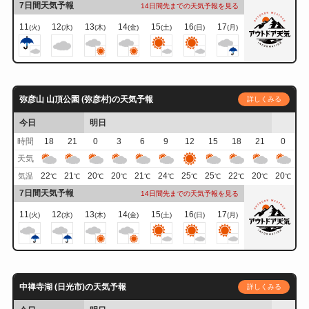
7日間天気予報
14日間先までの天気予報を見る
11
12
13
14
15
16
17
(火)
(水)
(木)
(金)
(土)
(日)
(月)
弥彦山 山頂公園 (弥彦村)の天気予報
詳しくみる
今日
明日
時間
18
21
0
3
6
9
12
15
18
21
0
天気
22
21
20
20
21
24
25
25
22
20
20
気温
℃
℃
℃
℃
℃
℃
℃
℃
℃
℃
℃
7日間天気予報
14日間先までの天気予報を見る
11
12
13
14
15
16
17
(火)
(水)
(木)
(金)
(土)
(日)
(月)
中禅寺湖 (日光市)の天気予報
詳しくみる