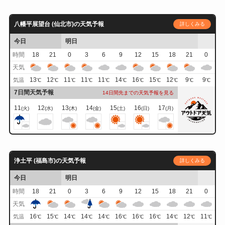
八幡平展望台 (仙北市)の天気予報
詳しくみる
今日
明日
時間
18
21
0
3
6
9
12
15
18
21
0
天気
13
12
11
11
11
14
16
15
12
9
9
気温
℃
℃
℃
℃
℃
℃
℃
℃
℃
℃
℃
7日間天気予報
14日間先までの天気予報を見る
11
12
13
14
15
16
17
(火)
(水)
(木)
(金)
(土)
(日)
(月)
浄土平 (福島市)の天気予報
詳しくみる
今日
明日
時間
18
21
0
3
6
9
12
15
18
21
0
天気
16
15
14
14
14
16
16
16
14
12
11
気温
℃
℃
℃
℃
℃
℃
℃
℃
℃
℃
℃