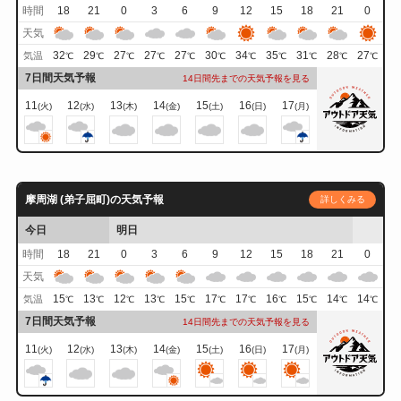
時間
18
21
0
3
6
9
12
15
18
21
0
天気
32
29
27
27
27
30
34
35
31
28
27
気温
℃
℃
℃
℃
℃
℃
℃
℃
℃
℃
℃
7日間天気予報
14日間先までの天気予報を見る
11
12
13
14
15
16
17
(火)
(水)
(木)
(金)
(土)
(日)
(月)
摩周湖 (弟子屈町)の天気予報
詳しくみる
今日
明日
時間
18
21
0
3
6
9
12
15
18
21
0
天気
15
13
12
13
15
17
17
16
15
14
14
気温
℃
℃
℃
℃
℃
℃
℃
℃
℃
℃
℃
7日間天気予報
14日間先までの天気予報を見る
11
12
13
14
15
16
17
(火)
(水)
(木)
(金)
(土)
(日)
(月)