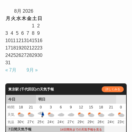
8月 2026
月
火
水
木
金
土
日
1
2
3
4
5
6
7
8
9
10
11
12
13
14
15
16
17
18
19
20
21
22
23
24
25
26
27
28
29
30
31
« 7月
9月 »
東京駅 (千代田区)の天気予報
詳しくみる
今日
明日
時間
18
21
0
3
6
9
12
15
18
21
0
天気
30
27
25
24
24
27
29
29
26
24
23
気温
℃
℃
℃
℃
℃
℃
℃
℃
℃
℃
℃
7日間天気予報
14日間先までの天気予報を見る