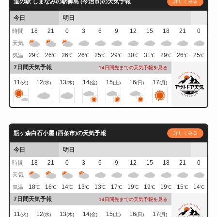
道の駅 しまなみの駅御島 (今治市)の天気予報
詳しくみる
今日
明日
時間
18
21
0
3
6
9
12
15
18
21
0
天気
29
26
26
26
25
29
30
31
29
26
25
気温
℃
℃
℃
℃
℃
℃
℃
℃
℃
℃
℃
7日間天気予報
14日間先までの天気予報を見る
11
12
13
14
15
16
17
(火)
(水)
(木)
(金)
(土)
(日)
(月)
瓶ヶ森白石小屋 (西条市)の天気予報
詳しくみる
今日
明日
時間
18
21
0
3
6
9
12
15
18
21
0
天気
18
16
14
13
13
17
19
19
19
15
14
気温
℃
℃
℃
℃
℃
℃
℃
℃
℃
℃
℃
7日間天気予報
14日間先までの天気予報を見る
11
12
13
14
15
16
17
(火)
(水)
(木)
(金)
(土)
(日)
(月)