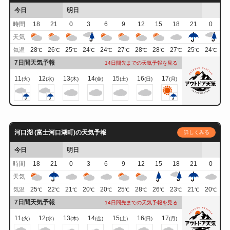
今日
明日
時間
18
21
0
3
6
9
12
15
18
21
0
天気
28
26
25
24
24
27
28
28
27
25
24
気温
℃
℃
℃
℃
℃
℃
℃
℃
℃
℃
℃
7日間天気予報
14日間先までの天気予報を見る
11
12
13
14
15
16
17
(火)
(水)
(木)
(金)
(土)
(日)
(月)
河口湖 (富士河口湖町)の天気予報
詳しくみる
今日
明日
時間
18
21
0
3
6
9
12
15
18
21
0
天気
25
22
21
20
20
25
28
26
23
21
20
気温
℃
℃
℃
℃
℃
℃
℃
℃
℃
℃
℃
7日間天気予報
14日間先までの天気予報を見る
11
12
13
14
15
16
17
(火)
(水)
(木)
(金)
(土)
(日)
(月)