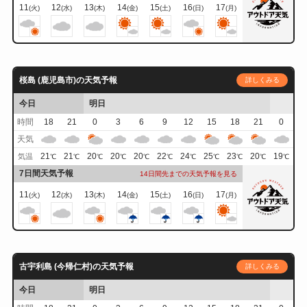
11
12
13
14
15
16
17
(火)
(水)
(木)
(金)
(土)
(日)
(月)
桜島 (鹿児島市)の天気予報
詳しくみる
今日
明日
時間
18
21
0
3
6
9
12
15
18
21
0
天気
21
21
20
20
20
22
24
25
23
20
19
気温
℃
℃
℃
℃
℃
℃
℃
℃
℃
℃
℃
7日間天気予報
14日間先までの天気予報を見る
11
12
13
14
15
16
17
(火)
(水)
(木)
(金)
(土)
(日)
(月)
古宇利島 (今帰仁村)の天気予報
詳しくみる
今日
明日