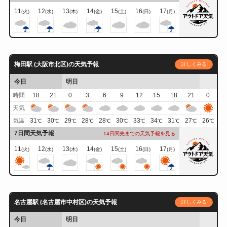
11
12
13
14
15
16
17
(火)
(水)
(木)
(金)
(土)
(日)
(月)
梅田駅 (大阪市北区)の天気予報
詳しくみる
今日
明日
時間
18
21
0
3
6
9
12
15
18
21
0
天気
31
30
29
28
28
30
33
34
31
27
26
気温
℃
℃
℃
℃
℃
℃
℃
℃
℃
℃
℃
7日間天気予報
14日間先までの天気予報を見る
11
12
13
14
15
16
17
(火)
(水)
(木)
(金)
(土)
(日)
(月)
名古屋駅 (名古屋市中村区)の天気予報
詳しくみる
今日
明日