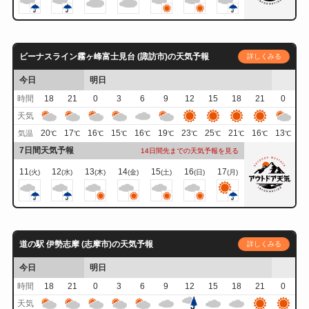
ビーナスライン霧ヶ峰富士見台 (諏訪市)の天気予報
詳しくみる
今日
明日
時間
18
21
0
3
6
9
12
15
18
21
0
天気
20
17
16
15
16
19
23
25
21
16
13
気温
℃
℃
℃
℃
℃
℃
℃
℃
℃
℃
℃
7日間天気予報
14日間先までの天気予報を見る
11
12
13
14
15
16
17
(火)
(水)
(木)
(金)
(土)
(日)
(月)
道の駅 伊勢志摩 (志摩市)の天気予報
詳しくみる
今日
明日
時間
18
21
0
3
6
9
12
15
18
21
0
天気