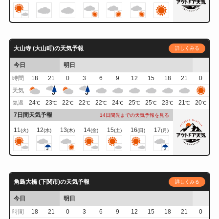
大山寺 (大山町)の天気予報
詳しくみる
今日
明日
時間
18
21
0
3
6
9
12
15
18
21
0
天気
24
23
22
22
22
24
25
25
23
21
20
気温
℃
℃
℃
℃
℃
℃
℃
℃
℃
℃
℃
7日間天気予報
14日間先までの天気予報を見る
11
12
13
14
15
16
17
(火)
(水)
(木)
(金)
(土)
(日)
(月)
角島大橋 (下関市)の天気予報
詳しくみる
今日
明日
時間
18
21
0
3
6
9
12
15
18
21
0