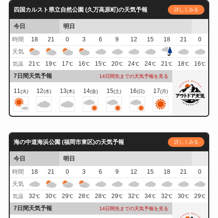
四国カルスト県立自然公園 (久万高原町)の天気予報
詳しくみる
今日
明日
時間
18
21
0
3
6
9
12
15
18
21
0
天気
21
19
17
16
15
20
24
24
21
18
16
気温
℃
℃
℃
℃
℃
℃
℃
℃
℃
℃
℃
7日間天気予報
14日間先までの天気予報を見る
11
12
13
14
15
16
17
(火)
(水)
(木)
(金)
(土)
(日)
(月)
海の中道海浜公園 (福岡市東区)の天気予報
詳しくみる
今日
明日
時間
18
21
0
3
6
9
12
15
18
21
0
天気
32
30
29
28
28
29
32
34
32
30
29
気温
℃
℃
℃
℃
℃
℃
℃
℃
℃
℃
℃
7日間天気予報
14日間先までの天気予報を見る