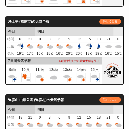
浄土平 (福島市)の天気予報
詳しくみる
今日
明日
時間
18
21
0
3
6
9
12
15
18
21
0
天気
19
17
16
15
16
20
20
19
18
16
15
気温
℃
℃
℃
℃
℃
℃
℃
℃
℃
℃
℃
7日間天気予報
14日間先までの天気予報を見る
9
10
11
12
13
14
15
(日)
(月)
(火)
(水)
(木)
(金)
(土)
弥彦山 山頂公園 (弥彦村)の天気予報
詳しくみる
今日
明日
時間
18
21
0
3
6
9
12
15
18
21
0
天気