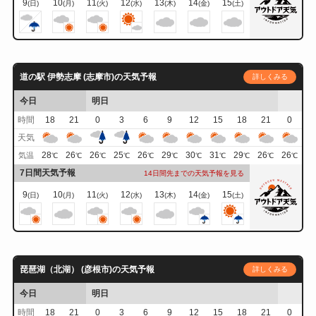
9
10
11
12
13
14
15
(日)
(月)
(火)
(水)
(木)
(金)
(土)
道の駅 伊勢志摩 (志摩市)の天気予報
詳しくみる
今日
明日
時間
18
21
0
3
6
9
12
15
18
21
0
天気
28
26
26
25
26
29
30
31
29
26
26
気温
℃
℃
℃
℃
℃
℃
℃
℃
℃
℃
℃
7日間天気予報
14日間先までの天気予報を見る
9
10
11
12
13
14
15
(日)
(月)
(火)
(水)
(木)
(金)
(土)
琵琶湖（北湖） (彦根市)の天気予報
詳しくみる
今日
明日
時間
18
21
0
3
6
9
12
15
18
21
0