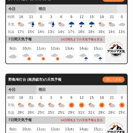
今日
明日
時間
18
21
0
3
6
9
12
15
18
21
0
天気
17
15
14
13
14
17
18
18
16
14
13
気温
℃
℃
℃
℃
℃
℃
℃
℃
℃
℃
℃
7日間天気予報
14日間先までの天気予報を見る
9
10
11
12
13
14
15
(日)
(月)
(火)
(水)
(木)
(金)
(土)
野島埼灯台 (南房総市)の天気予報
詳しくみる
今日
明日
時間
18
21
0
3
6
9
12
15
18
21
0
天気
28
26
25
25
25
29
31
31
28
26
25
気温
℃
℃
℃
℃
℃
℃
℃
℃
℃
℃
℃
7日間天気予報
14日間先までの天気予報を見る
9
10
11
12
13
14
15
(日)
(月)
(火)
(水)
(木)
(金)
(土)