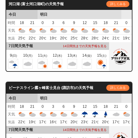
河口湖 (富士河口湖町)の天気予報
詳しくみる
今日
明日
時間
18
21
0
3
6
9
12
15
18
21
0
天気
25
22
20
19
20
25
28
28
24
21
19
気温
℃
℃
℃
℃
℃
℃
℃
℃
℃
℃
℃
7日間天気予報
14日間先までの天気予報を見る
9
10
11
12
13
14
15
(日)
(月)
(火)
(水)
(木)
(金)
(土)
ビーナスライン霧ヶ峰富士見台 (諏訪市)の天気予報
詳しくみる
今日
明日
時間
18
21
0
3
6
9
12
15
18
21
0
天気
22
19
17
16
17
20
23
21
20
17
17
気温
℃
℃
℃
℃
℃
℃
℃
℃
℃
℃
℃
7日間天気予報
14日間先までの天気予報を見る