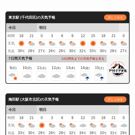
東京駅 (千代田区)の天気予報
詳しくみる
今日
明日
時間
18
21
0
3
6
9
12
15
18
21
0
天気
30
28
27
26
26
30
32
33
30
28
27
気温
℃
℃
℃
℃
℃
℃
℃
℃
℃
℃
℃
7日間天気予報
14日間先までの天気予報を見る
9
10
11
12
13
14
15
(日)
(月)
(火)
(水)
(木)
(金)
(土)
梅田駅 (大阪市北区)の天気予報
詳しくみる
今日
明日
時間
18
21
0
3
6
9
12
15
18
21
0
天気
33
30
28
28
28
32
34
36
33
31
29
気温
℃
℃
℃
℃
℃
℃
℃
℃
℃
℃
℃