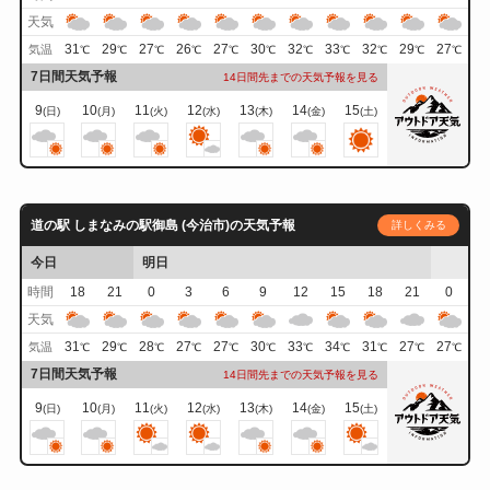
天気
31
29
27
26
27
30
32
33
32
29
27
気温
℃
℃
℃
℃
℃
℃
℃
℃
℃
℃
℃
7日間天気予報
14日間先までの天気予報を見る
9
10
11
12
13
14
15
(日)
(月)
(火)
(水)
(木)
(金)
(土)
道の駅 しまなみの駅御島 (今治市)の天気予報
詳しくみる
今日
明日
時間
18
21
0
3
6
9
12
15
18
21
0
天気
31
29
28
27
27
30
33
34
31
27
27
気温
℃
℃
℃
℃
℃
℃
℃
℃
℃
℃
℃
7日間天気予報
14日間先までの天気予報を見る
9
10
11
12
13
14
15
(日)
(月)
(火)
(水)
(木)
(金)
(土)