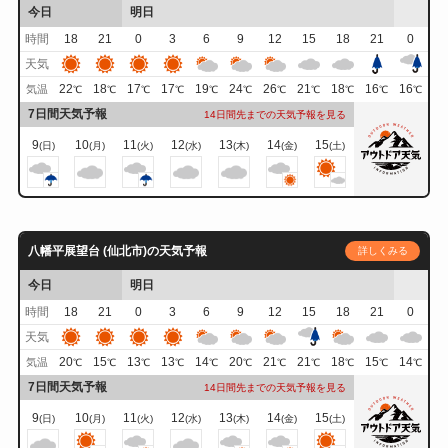
今日
明日
時間
18
21
0
3
6
9
12
15
18
21
0
天気
22
18
17
17
19
24
26
21
18
16
16
気温
℃
℃
℃
℃
℃
℃
℃
℃
℃
℃
℃
7日間天気予報
14日間先までの天気予報を見る
9
10
11
12
13
14
15
(日)
(月)
(火)
(水)
(木)
(金)
(土)
八幡平展望台 (仙北市)の天気予報
詳しくみる
今日
明日
時間
18
21
0
3
6
9
12
15
18
21
0
天気
20
15
13
13
14
20
21
21
18
15
14
気温
℃
℃
℃
℃
℃
℃
℃
℃
℃
℃
℃
7日間天気予報
14日間先までの天気予報を見る
9
10
11
12
13
14
15
(日)
(月)
(火)
(水)
(木)
(金)
(土)