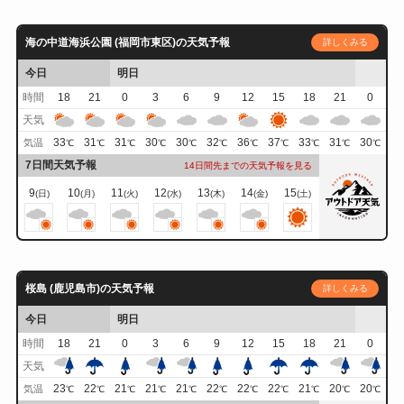
海の中道海浜公園 (福岡市東区)の天気予報
詳しくみる
今日
明日
時間
18
21
0
3
6
9
12
15
18
21
0
天気
33
31
31
30
30
32
36
37
33
31
30
気温
℃
℃
℃
℃
℃
℃
℃
℃
℃
℃
℃
7日間天気予報
14日間先までの天気予報を見る
9
10
11
12
13
14
15
(日)
(月)
(火)
(水)
(木)
(金)
(土)
桜島 (鹿児島市)の天気予報
詳しくみる
今日
明日
時間
18
21
0
3
6
9
12
15
18
21
0
天気
23
22
21
21
21
22
22
22
21
20
20
気温
℃
℃
℃
℃
℃
℃
℃
℃
℃
℃
℃