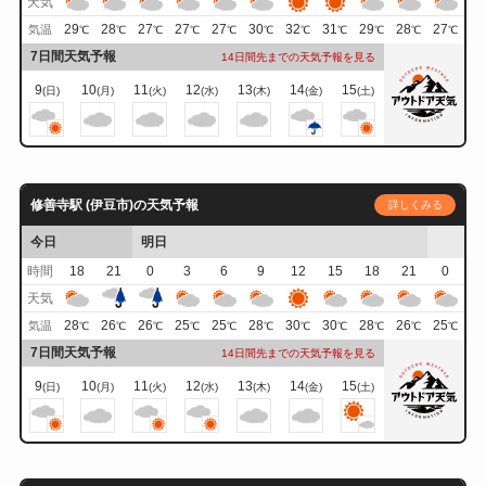
天気
29
28
27
27
27
30
32
31
29
28
27
気温
℃
℃
℃
℃
℃
℃
℃
℃
℃
℃
℃
7日間天気予報
14日間先までの天気予報を見る
9
10
11
12
13
14
15
(日)
(月)
(火)
(水)
(木)
(金)
(土)
修善寺駅 (伊豆市)の天気予報
詳しくみる
今日
明日
時間
18
21
0
3
6
9
12
15
18
21
0
天気
28
26
26
25
25
28
30
30
28
26
25
気温
℃
℃
℃
℃
℃
℃
℃
℃
℃
℃
℃
7日間天気予報
14日間先までの天気予報を見る
9
10
11
12
13
14
15
(日)
(月)
(火)
(水)
(木)
(金)
(土)