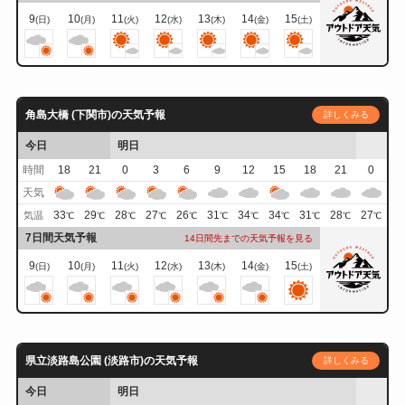
9
10
11
12
13
14
15
(日)
(月)
(火)
(水)
(木)
(金)
(土)
角島大橋 (下関市)の天気予報
詳しくみる
今日
明日
時間
18
21
0
3
6
9
12
15
18
21
0
天気
33
29
28
27
26
31
34
34
31
28
27
気温
℃
℃
℃
℃
℃
℃
℃
℃
℃
℃
℃
7日間天気予報
14日間先までの天気予報を見る
9
10
11
12
13
14
15
(日)
(月)
(火)
(水)
(木)
(金)
(土)
県立淡路島公園 (淡路市)の天気予報
詳しくみる
今日
明日