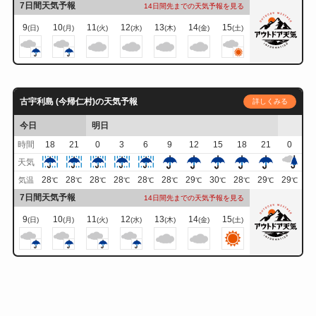
7日間天気予報
14日間先までの天気予報を見る
9
10
11
12
13
14
15
(日)
(月)
(火)
(水)
(木)
(金)
(土)
古宇利島 (今帰仁村)の天気予報
詳しくみる
今日
明日
時間
18
21
0
3
6
9
12
15
18
21
0
天気
28
28
28
28
28
28
29
30
28
29
29
気温
℃
℃
℃
℃
℃
℃
℃
℃
℃
℃
℃
7日間天気予報
14日間先までの天気予報を見る
9
10
11
12
13
14
15
(日)
(月)
(火)
(水)
(木)
(金)
(土)