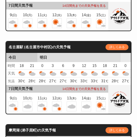
7日間天気予報
14日間先までの天気予報を見る
9
10
11
12
13
14
15
(日)
(月)
(火)
(水)
(木)
(金)
(土)
名古屋駅 (名古屋市中村区)の天気予報
詳しくみる
今日
明日
時間
18
21
0
3
6
9
12
15
18
21
0
天気
30
28
28
27
27
30
33
33
31
28
27
気温
℃
℃
℃
℃
℃
℃
℃
℃
℃
℃
℃
7日間天気予報
14日間先までの天気予報を見る
9
10
11
12
13
14
15
(日)
(月)
(火)
(水)
(木)
(金)
(土)
摩周湖 (弟子屈町)の天気予報
詳しくみる