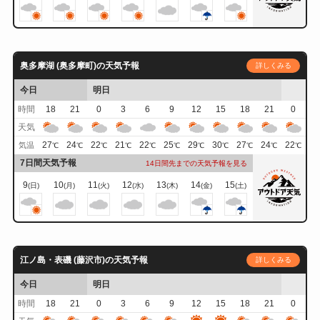
奥多摩湖 (奥多摩町)の天気予報
詳しくみる
今日
明日
時間
18
21
0
3
6
9
12
15
18
21
0
天気
27
24
22
21
22
25
29
30
27
24
22
気温
℃
℃
℃
℃
℃
℃
℃
℃
℃
℃
℃
7日間天気予報
14日間先までの天気予報を見る
9
10
11
12
13
14
15
(日)
(月)
(火)
(水)
(木)
(金)
(土)
江ノ島・表磯 (藤沢市)の天気予報
詳しくみる
今日
明日
時間
18
21
0
3
6
9
12
15
18
21
0