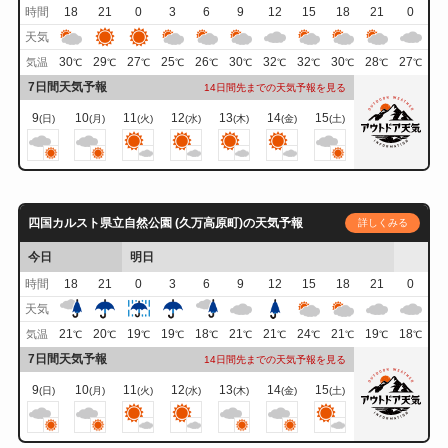
時間
18
21
0
3
6
9
12
15
18
21
0
天気
30
29
27
25
26
30
32
32
30
28
27
気温
℃
℃
℃
℃
℃
℃
℃
℃
℃
℃
℃
7日間天気予報
14日間先までの天気予報を見る
9
10
11
12
13
14
15
(日)
(月)
(火)
(水)
(木)
(金)
(土)
四国カルスト県立自然公園 (久万高原町)の天気予報
詳しくみる
今日
明日
時間
18
21
0
3
6
9
12
15
18
21
0
天気
21
20
19
19
18
21
21
24
21
19
18
気温
℃
℃
℃
℃
℃
℃
℃
℃
℃
℃
℃
7日間天気予報
14日間先までの天気予報を見る
9
10
11
12
13
14
15
(日)
(月)
(火)
(水)
(木)
(金)
(土)