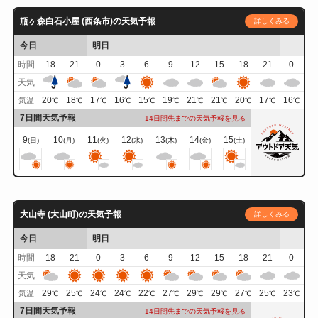
瓶ヶ森白石小屋 (西条市)の天気予報
詳しくみる
今日
明日
時間
18
21
0
3
6
9
12
15
18
21
0
天気
20
18
17
16
15
19
21
21
20
17
16
気温
℃
℃
℃
℃
℃
℃
℃
℃
℃
℃
℃
7日間天気予報
14日間先までの天気予報を見る
9
10
11
12
13
14
15
(日)
(月)
(火)
(水)
(木)
(金)
(土)
大山寺 (大山町)の天気予報
詳しくみる
今日
明日
時間
18
21
0
3
6
9
12
15
18
21
0
天気
29
25
24
24
22
27
29
29
27
25
23
気温
℃
℃
℃
℃
℃
℃
℃
℃
℃
℃
℃
7日間天気予報
14日間先までの天気予報を見る