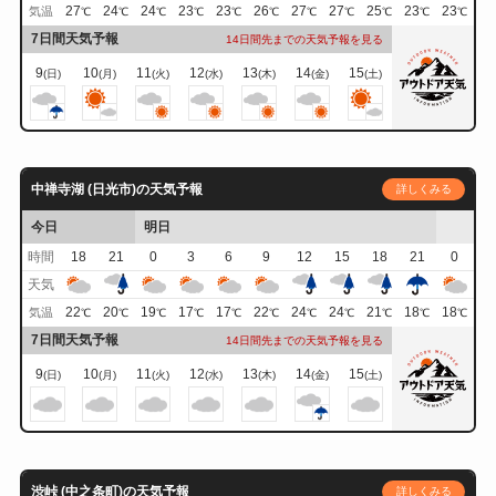
27
24
24
23
23
26
27
27
25
23
23
気温
℃
℃
℃
℃
℃
℃
℃
℃
℃
℃
℃
7日間天気予報
14日間先までの天気予報を見る
9
10
11
12
13
14
15
(日)
(月)
(火)
(水)
(木)
(金)
(土)
中禅寺湖 (日光市)の天気予報
詳しくみる
今日
明日
時間
18
21
0
3
6
9
12
15
18
21
0
天気
22
20
19
17
17
22
24
24
21
18
18
気温
℃
℃
℃
℃
℃
℃
℃
℃
℃
℃
℃
7日間天気予報
14日間先までの天気予報を見る
9
10
11
12
13
14
15
(日)
(月)
(火)
(水)
(木)
(金)
(土)
渋峠 (中之条町)の天気予報
詳しくみる