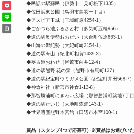
◆民話の駅蘇民（伊勢市二見町松下1335）
◆佐田浜東公園（鳥羽市鳥羽一丁目）
◆アスピア玉城（玉城町原4254-1）
◆ごかつら池ふるさと村（多気町五桂956）
◆道の駅奥伊勢おおだい（大台町佐原663-1）
◆山海の郷紀勢（大紀町崎2154-1）
◆道の駅海山（紀北町相賀1439-3）
◆夢古道おわせ（尾鷲市向井12-4）
◆道の駅熊野 花の窟（熊野市有馬町137）
◆道の駅紀宝町ウミガメ公園（紀宝町井田568-7
◆神倉神社（新宮市神倉1-13-8）
◆那智勝浦町にぎわい広場（那智勝浦町築地7丁目
◆道の駅たいじ（太地町森浦143-1）
◆世界遺産熊野本宮館（田辺市本宮100-1）
賞品（スタンプ4つで応募可）※賞品はお選びい