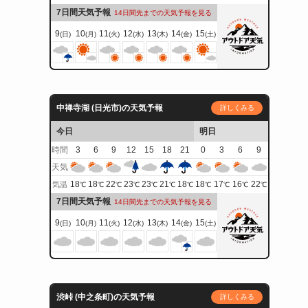
7日間天気予報
14日間先までの天気予報を見る
9
10
11
12
13
14
15
(日)
(月)
(火)
(水)
(木)
(金)
(土)
中禅寺湖 (日光市)の天気予報
詳しくみる
今日
明日
時間
3
6
9
12
15
18
21
0
3
6
9
天気
18
18
22
23
23
21
18
18
17
16
22
気温
℃
℃
℃
℃
℃
℃
℃
℃
℃
℃
℃
7日間天気予報
14日間先までの天気予報を見る
9
10
11
12
13
14
15
(日)
(月)
(火)
(水)
(木)
(金)
(土)
渋峠 (中之条町)の天気予報
詳しくみる