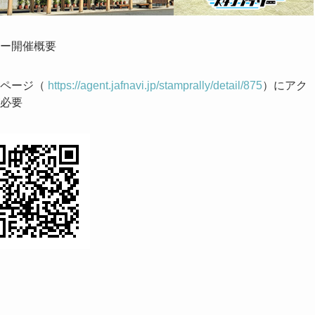
ー開催概要
ーページ（
https://agent.jafnavi.jp/stamprally/detail/875
）にアク
必要