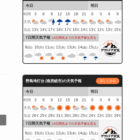
今日
明日
時間
3
6
9
12
15
18
21
0
3
6
9
天気
13
14
17
18
17
16
14
13
12
13
15
気温
℃
℃
℃
℃
℃
℃
℃
℃
℃
℃
℃
7日間天気予報
14日間先までの天気予報を見る
9
10
11
12
13
14
15
(日)
(月)
(火)
(水)
(木)
(金)
(土)
野島埼灯台 (南房総市)の天気予報
詳しくみる
今日
明日
時間
3
6
9
12
15
18
21
0
3
6
9
天気
26
25
29
31
30
28
25
24
23
23
29
気温
℃
℃
℃
℃
℃
℃
℃
℃
℃
℃
℃
7日間天気予報
14日間先までの天気予報を見る
9
10
11
12
13
14
15
(日)
(月)
(火)
(水)
(木)
(金)
(土)