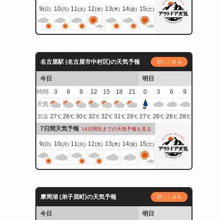
9
10
11
12
13
14
15
(日)
(月)
(火)
(水)
(木)
(金)
(土)
名古屋駅 (名古屋市中村区)の天気予報
詳しくみる
今日
明日
時間
3
6
9
12
15
18
21
0
3
6
9
天気
27
26
30
32
32
31
28
27
26
26
28
気温
℃
℃
℃
℃
℃
℃
℃
℃
℃
℃
℃
7日間天気予報
14日間先までの天気予報を見る
9
10
11
12
13
14
15
(日)
(月)
(火)
(水)
(木)
(金)
(土)
摩周湖 (弟子屈町)の天気予報
詳しくみる
今日
明日