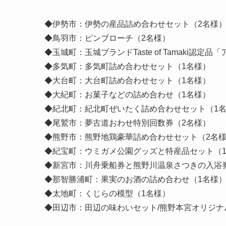
◆伊勢市：伊勢の産品詰め合わせセット（2名様
◆鳥羽市：ピンブローチ（2名様）
◆玉城町：玉城ブランドTaste of Tamaki認
◆多気町：多気町詰め合わせセット（1名様）
◆大台町：大台町詰め合わせセット（1名様）
◆大紀町：お菓子などの詰め合わせ（1名様）
◆紀北町：紀北町ぜいたく詰め合わせセット（1
◆尾鷲市：夢古道おわせ特別回数券（2名様）
◆熊野市：熊野地鶏豪華詰め合わせセット（2名
◆紀宝町：ウミガメ公園グッズと特産品セット（
◆新宮市：川舟乗船券と熊野川温泉さつきの入浴
◆那智勝浦町：果実のお酒の詰め合わせ（1名様
◆太地町：くじらの模型（1名様）
◆田辺市：田辺の味わいセット/熊野本宮オリジナ