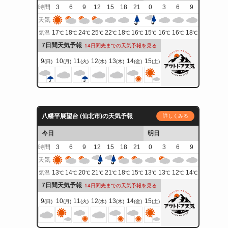
時間
3
6
9
12
15
18
21
0
3
6
9
天気
17
18
24
25
22
18
16
15
16
16
18
気温
℃
℃
℃
℃
℃
℃
℃
℃
℃
℃
℃
7日間天気予報
14日間先までの天気予報を見る
9
10
11
12
13
14
15
(日)
(月)
(火)
(水)
(木)
(金)
(土)
八幡平展望台 (仙北市)の天気予報
詳しくみる
今日
明日
時間
3
6
9
12
15
18
21
0
3
6
9
天気
13
14
20
21
21
18
15
13
13
12
14
気温
℃
℃
℃
℃
℃
℃
℃
℃
℃
℃
℃
7日間天気予報
14日間先までの天気予報を見る
9
10
11
12
13
14
15
(日)
(月)
(火)
(水)
(木)
(金)
(土)