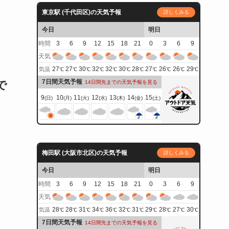
東京駅 (千代田区)の天気予報
詳しくみる
今日
明日
時間
3
6
9
12
15
18
21
0
3
6
9
天気
27
27
30
32
32
30
28
27
26
26
29
気温
℃
℃
℃
℃
℃
℃
℃
℃
℃
℃
℃
7日間天気予報
で
14日間先までの天気予報を見る
9
10
11
12
13
14
15
(日)
(月)
(火)
(水)
(木)
(金)
(土)
梅田駅 (大阪市北区)の天気予報
詳しくみる
今日
明日
時間
3
6
9
12
15
18
21
0
3
6
9
天気
28
28
31
34
36
32
31
29
28
27
30
気温
℃
℃
℃
℃
℃
℃
℃
℃
℃
℃
℃
せ
7日間天気予報
14日間先までの天気予報を見る