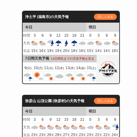
浄土平 (福島市)の天気予報
詳しくみる
今日
明日
時間
3
6
9
12
15
18
21
0
3
6
9
天気
15
16
19
19
20
18
16
15
14
14
18
気温
℃
℃
℃
℃
℃
℃
℃
℃
℃
℃
℃
7日間天気予報
14日間先までの天気予報を見る
9
10
11
12
13
14
15
(日)
(月)
(火)
(水)
(木)
(金)
(土)
弥彦山 山頂公園 (弥彦村)の天気予報
詳しくみる
今日
明日
時間
3
6
9
12
15
18
21
0
3
6
9
天気
23
23
26
28
27
25
23
23
22
22
24
気温
℃
℃
℃
℃
℃
℃
℃
℃
℃
℃
℃