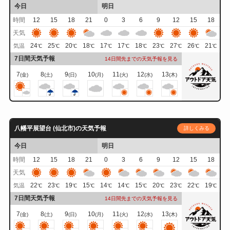
今日
明日
時間
12
15
18
21
0
3
6
9
12
15
18
天気
24
25
20
18
17
17
18
23
27
26
21
気温
℃
℃
℃
℃
℃
℃
℃
℃
℃
℃
℃
7日間天気予報
14日間先までの天気予報を見る
7
8
9
10
11
12
13
(金)
(土)
(日)
(月)
(火)
(水)
(木)
八幡平展望台 (仙北市)の天気予報
詳しくみる
今日
明日
時間
12
15
18
21
0
3
6
9
12
15
18
天気
22
23
19
15
14
14
15
20
23
22
19
気温
℃
℃
℃
℃
℃
℃
℃
℃
℃
℃
℃
7日間天気予報
14日間先までの天気予報を見る
7
8
9
10
11
12
13
(金)
(土)
(日)
(月)
(火)
(水)
(木)