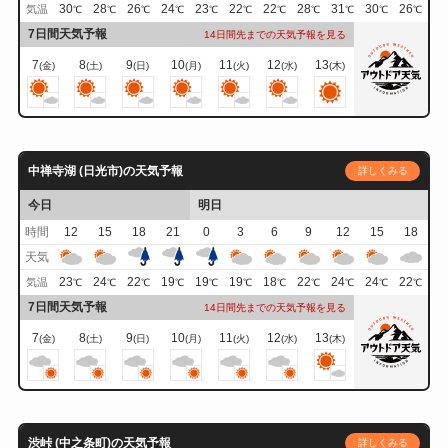
30
28
26
24
23
22
22
28
31
30
26
気温
℃
℃
℃
℃
℃
℃
℃
℃
℃
℃
℃
7日間天気予報
14日間先までの天気予報を見る
7
8
9
10
11
12
13
(金)
(土)
(日)
(月)
(火)
(水)
(木)
中禅寺湖 (日光市)の天気予報
詳しくみる
今日
明日
時間
12
15
18
21
0
3
6
9
12
15
18
天気
23
24
22
19
19
19
18
22
24
24
22
気温
℃
℃
℃
℃
℃
℃
℃
℃
℃
℃
℃
7日間天気予報
14日間先までの天気予報を見る
7
8
9
10
11
12
13
(金)
(土)
(日)
(月)
(火)
(水)
(木)
渋峠 (中之条町)の天気予報
詳しくみる