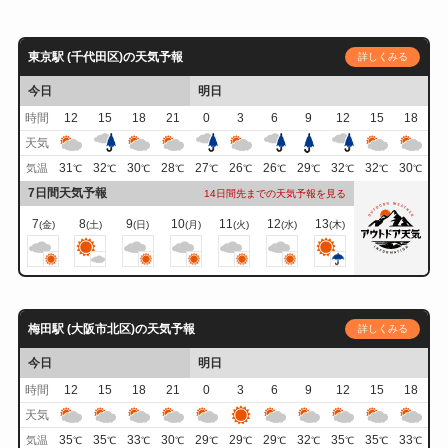
東京駅 (千代田区)の天気予報
詳しくみる
今日
明日
時間
12
15
18
21
0
3
6
9
12
15
18
天気
31
32
30
28
27
26
26
29
32
32
30
気温
℃
℃
℃
℃
℃
℃
℃
℃
℃
℃
℃
7日間天気予報
14日間先までの天気予報を見る
7
8
9
10
11
12
13
(金)
(土)
(日)
(月)
(火)
(水)
(木)
梅田駅 (大阪市北区)の天気予報
詳しくみる
今日
明日
時間
12
15
18
21
0
3
6
9
12
15
18
天気
35
35
33
30
29
29
29
32
35
35
33
気温
℃
℃
℃
℃
℃
℃
℃
℃
℃
℃
℃