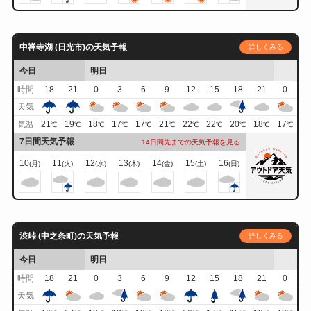
中禅寺湖 (日光市)の天気予報
詳しくみる
今日
明日
時間
18
21
0
3
6
9
12
15
18
21
0
天気
21
19
18
17
17
21
22
22
20
18
17
気温
℃
℃
℃
℃
℃
℃
℃
℃
℃
℃
℃
7日間天気予報
14日間先までの天気予報を見る
10
11
12
13
14
15
16
(月)
(火)
(水)
(木)
(金)
(土)
(日)
渋峠 (中之条町)の天気予報
詳しくみる
今日
明日
時間
18
21
0
3
6
9
12
15
18
21
0
天気