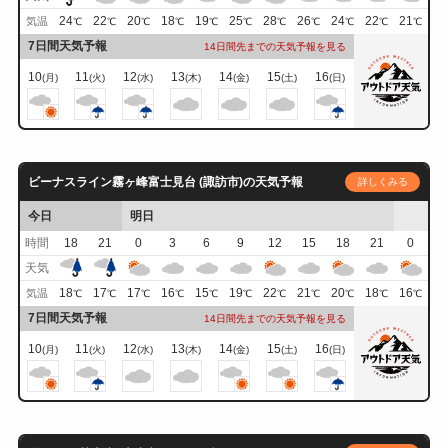
24
22
20
18
19
25
28
26
24
22
21
気温
℃
℃
℃
℃
℃
℃
℃
℃
℃
℃
℃
7日間天気予報
14日間先までの天気予報を見る
10
11
12
13
14
15
16
(月)
(火)
(水)
(木)
(金)
(土)
(日)
ビーナスライン霧ヶ峰富士見台 (諏訪市)の天気予報
詳しくみる
今日
明日
時間
18
21
0
3
6
9
12
15
18
21
0
天気
18
17
17
16
15
19
22
21
20
18
16
気温
℃
℃
℃
℃
℃
℃
℃
℃
℃
℃
℃
7日間天気予報
14日間先までの天気予報を見る
10
11
12
13
14
15
16
(月)
(火)
(水)
(木)
(金)
(土)
(日)