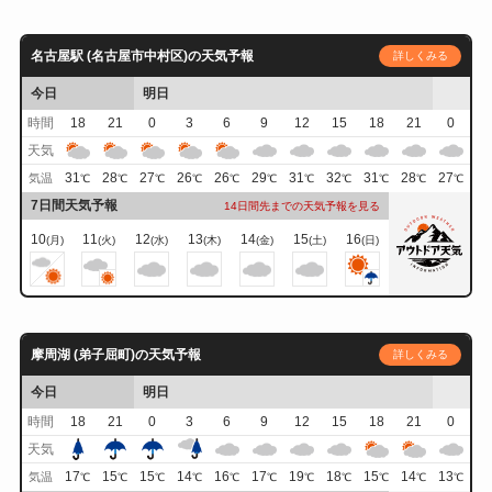
名古屋駅 (名古屋市中村区)の天気予報
詳しくみる
今日
明日
時間
18
21
0
3
6
9
12
15
18
21
0
天気
31
28
27
26
26
29
31
32
31
28
27
気温
℃
℃
℃
℃
℃
℃
℃
℃
℃
℃
℃
7日間天気予報
14日間先までの天気予報を見る
10
11
12
13
14
15
16
(月)
(火)
(水)
(木)
(金)
(土)
(日)
摩周湖 (弟子屈町)の天気予報
詳しくみる
今日
明日
時間
18
21
0
3
6
9
12
15
18
21
0
天気
17
15
15
14
16
17
19
18
15
14
13
気温
℃
℃
℃
℃
℃
℃
℃
℃
℃
℃
℃