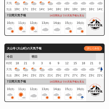
天気
19
17
15
14
14
18
19
19
18
16
14
気温
℃
℃
℃
℃
℃
℃
℃
℃
℃
℃
℃
7日間天気予報
14日間先までの天気予報を見る
10
11
12
13
14
15
16
(月)
(火)
(水)
(木)
(金)
(土)
(日)
大山寺 (大山町)の天気予報
詳しくみる
今日
明日
時間
18
21
0
3
6
9
12
15
18
21
0
天気
26
24
23
22
21
25
27
27
25
23
22
気温
℃
℃
℃
℃
℃
℃
℃
℃
℃
℃
℃
7日間天気予報
14日間先までの天気予報を見る
10
11
12
13
14
15
16
(月)
(火)
(水)
(木)
(金)
(土)
(日)