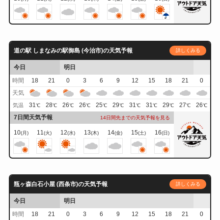
道の駅 しまなみの駅御島 (今治市)の天気予報
詳しくみる
今日
明日
時間
18
21
0
3
6
9
12
15
18
21
0
天気
31
28
26
26
25
29
31
31
29
27
26
気温
℃
℃
℃
℃
℃
℃
℃
℃
℃
℃
℃
7日間天気予報
14日間先までの天気予報を見る
10
11
12
13
14
15
16
(月)
(火)
(水)
(木)
(金)
(土)
(日)
瓶ヶ森白石小屋 (西条市)の天気予報
詳しくみる
今日
明日
時間
18
21
0
3
6
9
12
15
18
21
0