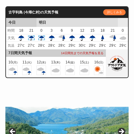
古宇利島 (今帰仁村)の天気予報
詳しくみる
今日
明日
時間
18
21
0
3
6
9
12
15
18
21
0
天気
27
27
28
28
28
29
30
29
29
29
29
気温
℃
℃
℃
℃
℃
℃
℃
℃
℃
℃
℃
7日間天気予報
14日間先までの天気予報を見る
10
11
12
13
14
15
16
(月)
(火)
(水)
(木)
(金)
(土)
(日)