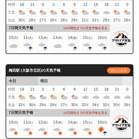
時間
18
21
0
3
6
9
12
15
18
21
0
天気
30
28
27
26
26
29
31
31
29
27
26
気温
℃
℃
℃
℃
℃
℃
℃
℃
℃
℃
℃
7日間天気予報
14日間先までの天気予報を見る
10
11
12
13
14
15
16
(月)
(火)
(水)
(木)
(金)
(土)
(日)
梅田駅 (大阪市北区)の天気予報
詳しくみる
今日
明日
時間
18
21
0
3
6
9
12
15
18
21
0
天気
32
30
29
28
27
30
32
34
32
30
28
気温
℃
℃
℃
℃
℃
℃
℃
℃
℃
℃
℃
7日間天気予報
14日間先までの天気予報を見る
10
11
12
13
14
15
16
(月)
(火)
(水)
(木)
(金)
(土)
(日)