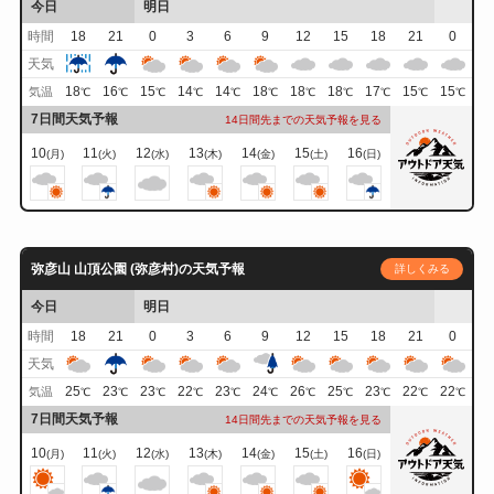
今日
明日
時間
18
21
0
3
6
9
12
15
18
21
0
天気
18
16
15
14
14
18
18
18
17
15
15
気温
℃
℃
℃
℃
℃
℃
℃
℃
℃
℃
℃
7日間天気予報
14日間先までの天気予報を見る
10
11
12
13
14
15
16
(月)
(火)
(水)
(木)
(金)
(土)
(日)
弥彦山 山頂公園 (弥彦村)の天気予報
詳しくみる
今日
明日
時間
18
21
0
3
6
9
12
15
18
21
0
天気
25
23
23
22
23
24
26
25
23
22
22
気温
℃
℃
℃
℃
℃
℃
℃
℃
℃
℃
℃
7日間天気予報
14日間先までの天気予報を見る
10
11
12
13
14
15
16
(月)
(火)
(水)
(木)
(金)
(土)
(日)