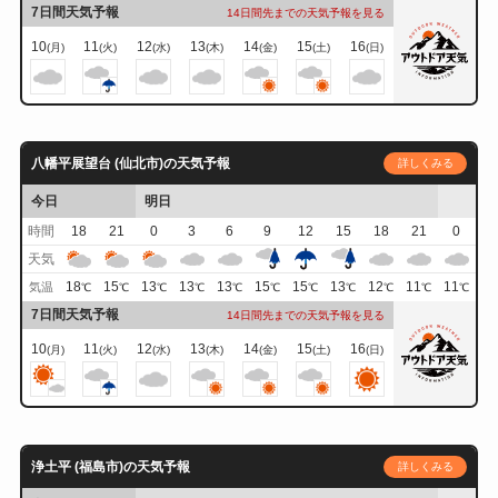
7日間天気予報
14日間先までの天気予報を見る
10
11
12
13
14
15
16
(月)
(火)
(水)
(木)
(金)
(土)
(日)
八幡平展望台 (仙北市)の天気予報
詳しくみる
今日
明日
時間
18
21
0
3
6
9
12
15
18
21
0
天気
18
15
13
13
13
15
15
13
12
11
11
気温
℃
℃
℃
℃
℃
℃
℃
℃
℃
℃
℃
7日間天気予報
14日間先までの天気予報を見る
10
11
12
13
14
15
16
(月)
(火)
(水)
(木)
(金)
(土)
(日)
浄土平 (福島市)の天気予報
詳しくみる