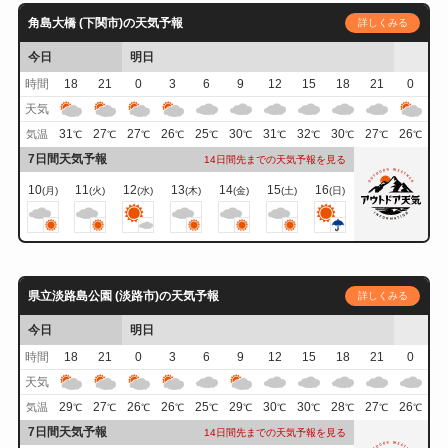
角島大橋 (下関市)の天気予報
詳しくみる
今日
明日
時間
18
21
0
3
6
9
12
15
18
21
0
天気
31
27
27
26
25
30
31
32
30
27
26
気温
℃
℃
℃
℃
℃
℃
℃
℃
℃
℃
℃
7日間天気予報
14日間先までの天気予報を見る
10
11
12
13
14
15
16
(月)
(火)
(水)
(木)
(金)
(土)
(日)
県立淡路島公園 (淡路市)の天気予報
詳しくみる
今日
明日
時間
18
21
0
3
6
9
12
15
18
21
0
天気
29
27
26
26
25
29
30
30
28
27
26
気温
℃
℃
℃
℃
℃
℃
℃
℃
℃
℃
℃
7日間天気予報
14日間先までの天気予報を見る