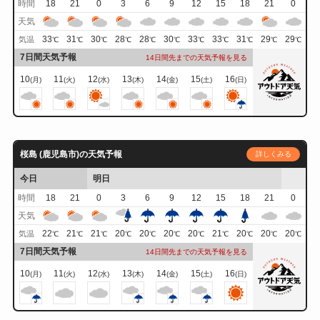
時間
18
21
0
3
6
9
12
15
18
21
0
天気
33
31
30
28
28
30
33
33
31
29
29
気温
℃
℃
℃
℃
℃
℃
℃
℃
℃
℃
℃
7日間天気予報
14日間先までの天気予報を見る
10
11
12
13
14
15
16
(月)
(火)
(水)
(木)
(金)
(土)
(日)
桜島 (鹿児島市)の天気予報
詳しくみる
今日
明日
時間
18
21
0
3
6
9
12
15
18
21
0
天気
22
21
21
20
20
20
20
21
20
20
20
気温
℃
℃
℃
℃
℃
℃
℃
℃
℃
℃
℃
7日間天気予報
14日間先までの天気予報を見る
10
11
12
13
14
15
16
(月)
(火)
(水)
(木)
(金)
(土)
(日)