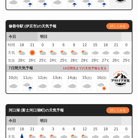
修善寺駅 (伊豆市)の天気予報
詳しくみる
今日
明日
時間
18
21
0
3
6
9
12
15
18
21
0
天気
28
26
25
24
25
28
29
29
27
26
25
気温
℃
℃
℃
℃
℃
℃
℃
℃
℃
℃
℃
7日間天気予報
14日間先までの天気予報を見る
10
11
12
13
14
15
16
(月)
(火)
(水)
(木)
(金)
(土)
(日)
河口湖 (富士河口湖町)の天気予報
詳しくみる
今日
明日
時間
18
21
0
3
6
9
12
15
18
21
0
天気