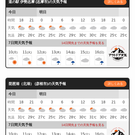
道の駅 伊勢志摩 (志摩市)の天気予報
詳しくみる
今日
明日
時間
18
21
0
3
6
9
12
15
18
21
0
天気
28
26
25
25
25
29
30
30
28
25
25
気温
℃
℃
℃
℃
℃
℃
℃
℃
℃
℃
℃
7日間天気予報
14日間先までの天気予報を見る
10
11
12
13
14
15
16
(月)
(火)
(水)
(木)
(金)
(土)
(日)
琵琶湖（北湖） (彦根市)の天気予報
詳しくみる
今日
明日
時間
18
21
0
3
6
9
12
15
18
21
0
天気
31
29
27
25
25
28
30
31
30
28
26
気温
℃
℃
℃
℃
℃
℃
℃
℃
℃
℃
℃
7日間天気予報
14日間先までの天気予報を見る
10
11
12
13
14
15
16
(月)
(火)
(水)
(木)
(金)
(土)
(日)