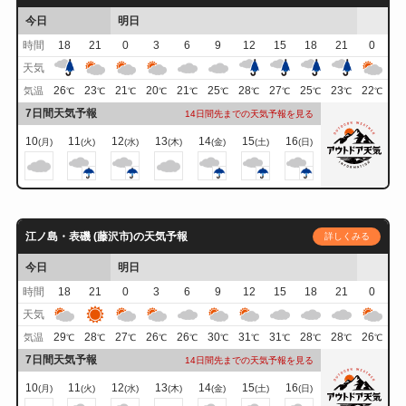
今日
明日
時間
18
21
0
3
6
9
12
15
18
21
0
天気
26
23
21
20
21
25
28
27
25
23
22
気温
℃
℃
℃
℃
℃
℃
℃
℃
℃
℃
℃
7日間天気予報
14日間先までの天気予報を見る
10
11
12
13
14
15
16
(月)
(火)
(水)
(木)
(金)
(土)
(日)
江ノ島・表磯 (藤沢市)の天気予報
詳しくみる
今日
明日
時間
18
21
0
3
6
9
12
15
18
21
0
天気
29
28
27
26
26
30
31
31
28
28
26
気温
℃
℃
℃
℃
℃
℃
℃
℃
℃
℃
℃
7日間天気予報
14日間先までの天気予報を見る
10
11
12
13
14
15
16
(月)
(火)
(水)
(木)
(金)
(土)
(日)