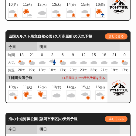
10
11
12
13
14
15
16
(月)
(火)
(水)
(木)
(金)
(土)
(日)
四国カルスト県立自然公園 (久万高原町)の天気予報
詳しくみる
今日
明日
時間
18
21
0
3
6
9
12
15
18
21
0
天気
20
19
18
18
17
20
23
23
21
19
17
気温
℃
℃
℃
℃
℃
℃
℃
℃
℃
℃
℃
7日間天気予報
14日間先までの天気予報を見る
10
11
12
13
14
15
16
(月)
(火)
(水)
(木)
(金)
(土)
(日)
海の中道海浜公園 (福岡市東区)の天気予報
詳しくみる
今日
明日