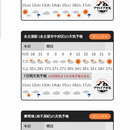
11
12
13
14
15
16
17
(火)
(水)
(木)
(金)
(土)
(日)
(月)
名古屋駅 (名古屋市中村区)の天気予報
詳しくみる
今日
明日
時間
18
21
0
3
6
9
12
15
18
21
0
天気
32
29
27
27
27
30
34
35
31
28
27
気温
℃
℃
℃
℃
℃
℃
℃
℃
℃
℃
℃
7日間天気予報
14日間先までの天気予報を見る
11
12
13
14
15
16
17
(火)
(水)
(木)
(金)
(土)
(日)
(月)
摩周湖 (弟子屈町)の天気予報
詳しくみる
今日
明日