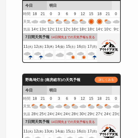
今日
明日
時間
18
21
0
3
6
9
12
15
18
21
0
天気
14
13
12
11
12
16
18
18
14
10
9
気温
℃
℃
℃
℃
℃
℃
℃
℃
℃
℃
℃
7日間天気予報
14日間先までの天気予報を見る
11
12
13
14
15
16
17
(火)
(水)
(木)
(金)
(土)
(日)
(月)
野島埼灯台 (南房総市)の天気予報
詳しくみる
今日
明日
時間
18
21
0
3
6
9
12
15
18
21
0
天気
28
25
24
24
24
28
30
29
27
24
23
気温
℃
℃
℃
℃
℃
℃
℃
℃
℃
℃
℃
7日間天気予報
14日間先までの天気予報を見る
11
12
13
14
15
16
17
(火)
(水)
(木)
(金)
(土)
(日)
(月)