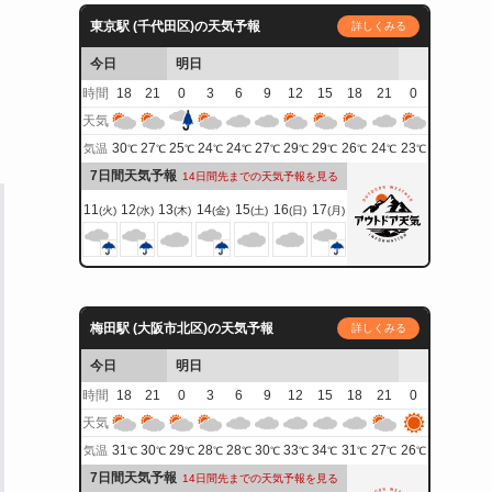
東京駅 (千代田区)の天気予報
詳しくみる
今日
明日
時間
18
21
0
3
6
9
12
15
18
21
0
天気
30
27
25
24
24
27
29
29
26
24
23
気温
℃
℃
℃
℃
℃
℃
℃
℃
℃
℃
℃
7日間天気予報
14日間先までの天気予報を見る
11
12
13
14
15
16
17
(火)
(水)
(木)
(金)
(土)
(日)
(月)
梅田駅 (大阪市北区)の天気予報
詳しくみる
今日
明日
時間
18
21
0
3
6
9
12
15
18
21
0
天気
31
30
29
28
28
30
33
34
31
27
26
気温
℃
℃
℃
℃
℃
℃
℃
℃
℃
℃
℃
7日間天気予報
14日間先までの天気予報を見る