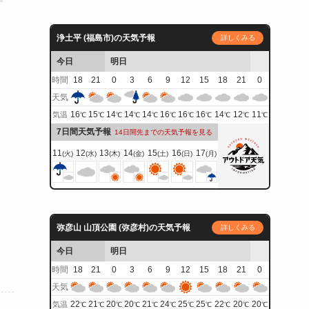
浄土平 (福島市)の天気予報
詳しくみる
今日
明日
時間
18
21
0
3
6
9
12
15
18
21
0
天気
16
15
14
14
14
16
16
16
14
12
11
気温
℃
℃
℃
℃
℃
℃
℃
℃
℃
℃
℃
7日間天気予報
14日間先までの天気予報を見る
11
12
13
14
15
16
17
(火)
(水)
(木)
(金)
(土)
(日)
(月)
弥彦山 山頂公園 (弥彦村)の天気予報
詳しくみる
今日
明日
時間
18
21
0
3
6
9
12
15
18
21
0
天気
22
21
20
20
21
24
25
25
22
20
20
気温
℃
℃
℃
℃
℃
℃
℃
℃
℃
℃
℃