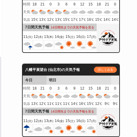
時間
18
21
0
3
6
9
12
15
18
21
0
天気
15
13
12
13
15
17
17
16
15
14
14
気温
℃
℃
℃
℃
℃
℃
℃
℃
℃
℃
℃
7日間天気予報
14日間先までの天気予報を見る
11
12
13
14
15
16
17
(火)
(水)
(木)
(金)
(土)
(日)
(月)
八幡平展望台 (仙北市)の天気予報
詳しくみる
今日
明日
時間
18
21
0
3
6
9
12
15
18
21
0
天気
13
12
11
11
11
14
16
15
12
9
9
気温
℃
℃
℃
℃
℃
℃
℃
℃
℃
℃
℃
7日間天気予報
14日間先までの天気予報を見る
11
12
13
14
15
16
17
(火)
(水)
(木)
(金)
(土)
(日)
(月)