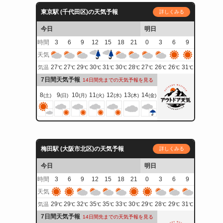
東京駅 (千代田区)の天気予報
詳しくみる
今日
明日
時間
3
6
9
12
15
18
21
0
3
6
9
天気
27
27
29
30
31
30
28
27
26
26
31
気温
℃
℃
℃
℃
℃
℃
℃
℃
℃
℃
℃
7日間天気予報
14日間先までの天気予報を見る
8
9
10
11
12
13
14
(土)
(日)
(月)
(火)
(水)
(木)
(金)
梅田駅 (大阪市北区)の天気予報
詳しくみる
今日
明日
時間
3
6
9
12
15
18
21
0
3
6
9
天気
29
29
32
35
35
33
30
29
28
29
31
気温
℃
℃
℃
℃
℃
℃
℃
℃
℃
℃
℃
7日間天気予報
14日間先までの天気予報を見る