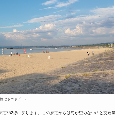
輪 ときめきビーチ
道752線に戻ります。この府道からは海が望めないのと交通