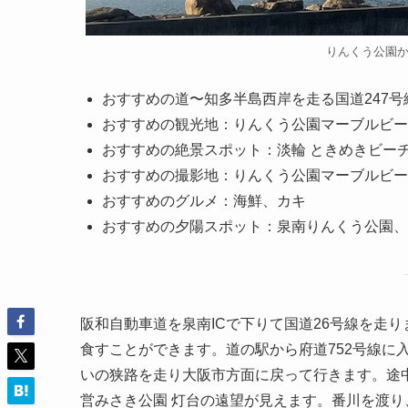
りんくう公園
おすすめの道〜知多半島西岸を走る国道247号
おすすめの観光地：りんくう公園マーブルビーチの
おすすめの絶景スポット：淡輪 ときめきビー
おすすめの撮影地：りんくう公園マーブルビー
おすすめのグルメ：海鮮、カキ
おすすめの夕陽スポット：泉南りんくう公園、
阪和自動車道を泉南ICで下りて国道26号線を走
食すことができます。道の駅から府道752号線に
いの狭路を走り大阪市方面に戻って行きます。途
営みさき公園 灯台の遠望が見えます。番川を渡