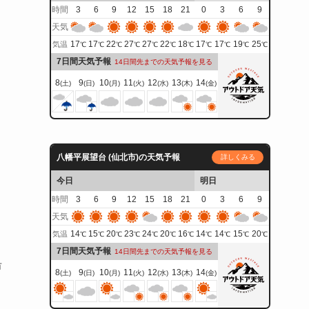
時間
3
6
9
12
15
18
21
0
3
6
9
天気
17
17
22
27
27
22
18
17
17
19
25
気温
℃
℃
℃
℃
℃
℃
℃
℃
℃
℃
℃
7日間天気予報
14日間先までの天気予報を見る
8
9
10
11
12
13
14
(土)
(日)
(月)
(火)
(水)
(木)
(金)
八幡平展望台 (仙北市)の天気予報
詳しくみる
今日
明日
時間
3
6
9
12
15
18
21
0
3
6
9
天気
14
15
20
23
24
20
16
14
14
15
20
気温
℃
℃
℃
℃
℃
℃
℃
℃
℃
℃
℃
7日間天気予報
14日間先までの天気予報を見る
沿
8
9
10
11
12
13
14
(土)
(日)
(月)
(火)
(水)
(木)
(金)