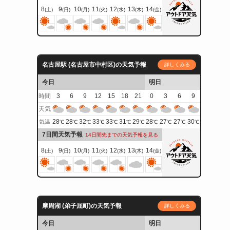
8
9
10
11
12
13
14
(土)
(日)
(月)
(火)
(水)
(木)
(金)
名古屋駅 (名古屋市中村区)の天気予報
詳しくみる
今日
明日
時間
3
6
9
12
15
18
21
0
3
6
9
天気
28
28
32
33
33
31
29
28
27
27
30
気温
℃
℃
℃
℃
℃
℃
℃
℃
℃
℃
℃
7日間天気予報
14日間先までの天気予報を見る
8
9
10
11
12
13
14
(土)
(日)
(月)
(火)
(水)
(木)
(金)
摩周湖 (弟子屈町)の天気予報
詳しくみる
今日
明日