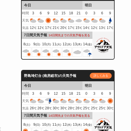
今日
明日
時間
3
6
9
12
15
18
21
0
3
6
9
天気
12
12
17
21
20
17
15
14
12
13
17
気温
℃
℃
℃
℃
℃
℃
℃
℃
℃
℃
℃
7日間天気予報
14日間先までの天気予報を見る
8
9
10
11
12
13
14
(土)
(日)
(月)
(火)
(水)
(木)
(金)
野島埼灯台 (南房総市)の天気予報
詳しくみる
今日
明日
時間
3
6
9
12
15
18
21
0
3
6
9
天気
26
26
28
30
30
28
26
25
25
25
30
気温
℃
℃
℃
℃
℃
℃
℃
℃
℃
℃
℃
7日間天気予報
14日間先までの天気予報を見る
8
9
10
11
12
13
14
(土)
(日)
(月)
(火)
(水)
(木)
(金)
量