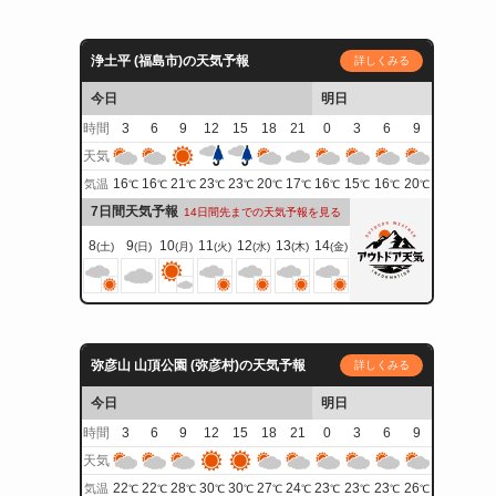
浄土平 (福島市)の天気予報
詳しくみる
今日
明日
時間
3
6
9
12
15
18
21
0
3
6
9
天気
16
16
21
23
23
20
17
16
15
16
20
気温
℃
℃
℃
℃
℃
℃
℃
℃
℃
℃
℃
7日間天気予報
14日間先までの天気予報を見る
8
9
10
11
12
13
14
(土)
(日)
(月)
(火)
(水)
(木)
(金)
弥彦山 山頂公園 (弥彦村)の天気予報
詳しくみる
今日
明日
時間
3
6
9
12
15
18
21
0
3
6
9
天気
22
22
28
30
30
27
24
23
23
23
26
気温
℃
℃
℃
℃
℃
℃
℃
℃
℃
℃
℃