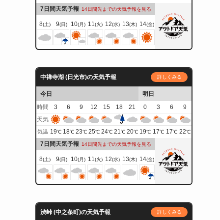
7日間天気予報
14日間先までの天気予報を見る
8
9
10
11
12
13
14
(土)
(日)
(月)
(火)
(水)
(木)
(金)
中禅寺湖 (日光市)の天気予報
詳しくみる
今日
明日
時間
3
6
9
12
15
18
21
0
3
6
9
天気
19
18
23
25
24
21
20
19
17
17
22
気温
℃
℃
℃
℃
℃
℃
℃
℃
℃
℃
℃
7日間天気予報
14日間先までの天気予報を見る
8
9
10
11
12
13
14
(土)
(日)
(月)
(火)
(水)
(木)
(金)
渋峠 (中之条町)の天気予報
詳しくみる