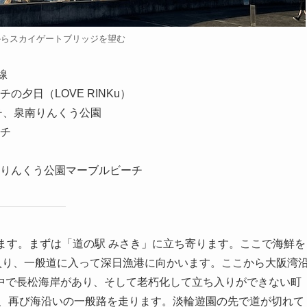
からスカイゲートブリッジを望む
線
夕日（LOVE RINKu）
チ、泉南りんくう公園
チ
りんくう公園マーブルビーチ
ります。まずは「道の駅 みさき」に立ち寄ります。ここで海鮮を
入り、一般道に入って深日漁港に向かいます。ここから大阪湾
中で長松海岸があり、そして老朽化して立ち入りができない町
り、再び海沿いの一般路を走ります。淡輪遊園の先で道が切れて