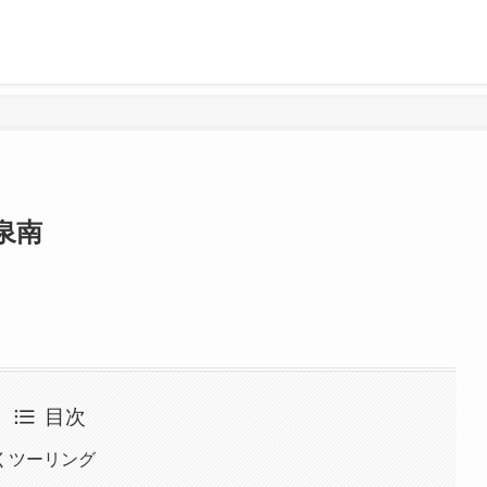
泉南
目次
くツーリング