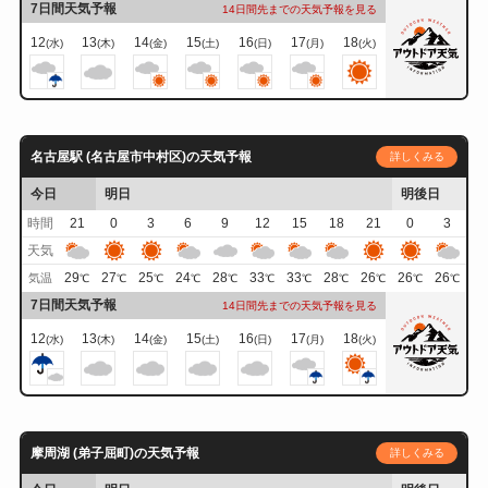
7日間天気予報
14日間先までの天気予報を見る
12
13
14
15
16
17
18
(水)
(木)
(金)
(土)
(日)
(月)
(火)
名古屋駅 (名古屋市中村区)の天気予報
詳しくみる
今日
明日
明後日
時間
21
0
3
6
9
12
15
18
21
0
3
天気
29
27
25
24
28
33
33
28
26
26
26
気温
℃
℃
℃
℃
℃
℃
℃
℃
℃
℃
℃
7日間天気予報
14日間先までの天気予報を見る
12
13
14
15
16
17
18
(水)
(木)
(金)
(土)
(日)
(月)
(火)
摩周湖 (弟子屈町)の天気予報
詳しくみる