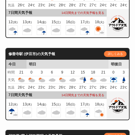
26
24
23
24
28
28
27
27
24
24
24
気温
℃
℃
℃
℃
℃
℃
℃
℃
℃
℃
℃
7日間天気予報
14日間先までの天気予報を見る
12
13
14
15
16
17
18
(水)
(木)
(金)
(土)
(日)
(月)
(火)
修善寺駅 (伊豆市)の天気予報
詳しくみる
今日
明日
明後日
時間
21
0
3
6
9
12
15
18
21
0
3
天気
26
24
23
23
26
28
27
27
29
24
23
気温
℃
℃
℃
℃
℃
℃
℃
℃
℃
℃
℃
7日間天気予報
14日間先までの天気予報を見る
12
13
14
15
16
17
18
(水)
(木)
(金)
(土)
(日)
(月)
(火)