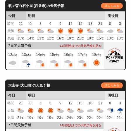
瓶ヶ森白石小屋 (西条市)の天気予報
詳しくみる
今日
明日
明後日
時間
21
0
3
6
9
12
15
18
21
0
3
天気
15
14
13
12
16
19
21
18
15
13
13
気温
℃
℃
℃
℃
℃
℃
℃
℃
℃
℃
℃
7日間天気予報
14日間先までの天気予報を見る
12
13
14
15
16
17
18
(水)
(木)
(金)
(土)
(日)
(月)
(火)
大山寺 (大山町)の天気予報
詳しくみる
今日
明日
明後日
時間
21
0
3
6
9
12
15
18
21
0
3
天気
21
19
19
19
23
24
23
22
22
22
21
気温
℃
℃
℃
℃
℃
℃
℃
℃
℃
℃
℃
7日間天気予報
14日間先までの天気予報を見る