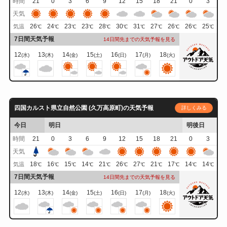
時間
21
0
3
6
9
12
15
18
21
0
3
天気
26
24
23
23
28
30
31
27
26
26
25
気温
℃
℃
℃
℃
℃
℃
℃
℃
℃
℃
℃
7日間天気予報
14日間先までの天気予報を見る
12
13
14
15
16
17
18
(水)
(木)
(金)
(土)
(日)
(月)
(火)
四国カルスト県立自然公園 (久万高原町)の天気予報
詳しくみる
今日
明日
明後日
時間
21
0
3
6
9
12
15
18
21
0
3
天気
18
16
15
14
21
26
27
21
17
14
14
気温
℃
℃
℃
℃
℃
℃
℃
℃
℃
℃
℃
7日間天気予報
14日間先までの天気予報を見る
12
13
14
15
16
17
18
(水)
(木)
(金)
(土)
(日)
(月)
(火)