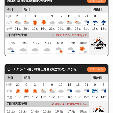
河口湖 (富士河口湖町)の天気予報
詳しくみる
今日
明日
明後日
時間
21
0
3
6
9
12
15
18
21
0
3
天気
21
20
19
16
23
24
25
23
21
18
18
気温
℃
℃
℃
℃
℃
℃
℃
℃
℃
℃
℃
7日間天気予報
14日間先までの天気予報を見る
12
13
14
15
16
17
18
(水)
(木)
(金)
(土)
(日)
(月)
(火)
ビーナスライン霧ヶ峰富士見台 (諏訪市)の天気予報
詳しくみる
今日
明日
明後日
時間
21
0
3
6
9
12
15
18
21
0
3
天気
15
12
10
11
17
18
16
15
15
14
14
気温
℃
℃
℃
℃
℃
℃
℃
℃
℃
℃
℃
7日間天気予報
14日間先までの天気予報を見る
12
13
14
15
16
17
18
(水)
(木)
(金)
(土)
(日)
(月)
(火)