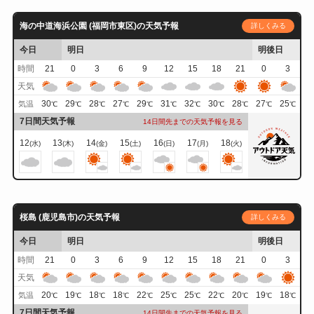
海の中道海浜公園 (福岡市東区)の天気予報
詳しくみる
今日
明日
明後日
時間
21
0
3
6
9
12
15
18
21
0
3
天気
30
29
28
27
29
31
32
30
28
27
25
気温
℃
℃
℃
℃
℃
℃
℃
℃
℃
℃
℃
7日間天気予報
14日間先までの天気予報を見る
12
13
14
15
16
17
18
(水)
(木)
(金)
(土)
(日)
(月)
(火)
桜島 (鹿児島市)の天気予報
詳しくみる
今日
明日
明後日
時間
21
0
3
6
9
12
15
18
21
0
3
天気
20
19
18
18
22
25
25
22
20
19
18
気温
℃
℃
℃
℃
℃
℃
℃
℃
℃
℃
℃
7日間天気予報
14日間先までの天気予報を見る