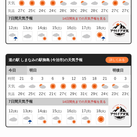
天気
27
25
24
24
28
30
29
28
27
27
27
気温
℃
℃
℃
℃
℃
℃
℃
℃
℃
℃
℃
7日間天気予報
14日間先までの天気予報を見る
12
13
14
15
16
17
18
(水)
(木)
(金)
(土)
(日)
(月)
(火)
道の駅 しまなみの駅御島 (今治市)の天気予報
詳しくみる
今日
明日
明後日
時間
21
0
3
6
9
12
15
18
21
0
3
天気
26
25
22
21
27
29
31
29
24
23
23
気温
℃
℃
℃
℃
℃
℃
℃
℃
℃
℃
℃
7日間天気予報
14日間先までの天気予報を見る
12
13
14
15
16
17
18
(水)
(木)
(金)
(土)
(日)
(月)
(火)