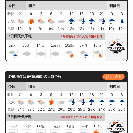
今日
明日
明後日
時間
21
0
3
6
9
12
15
18
21
0
3
天気
10
8
8
9
14
12
12
12
11
10
10
気温
℃
℃
℃
℃
℃
℃
℃
℃
℃
℃
℃
7日間天気予報
14日間先までの天気予報を見る
12
13
14
15
16
17
18
(水)
(木)
(金)
(土)
(日)
(月)
(火)
野島埼灯台 (南房総市)の天気予報
詳しくみる
今日
明日
明後日
時間
21
0
3
6
9
12
15
18
21
0
3
天気
24
23
22
23
26
26
25
25
24
25
25
気温
℃
℃
℃
℃
℃
℃
℃
℃
℃
℃
℃
7日間天気予報
14日間先までの天気予報を見る
12
13
14
15
16
17
18
(水)
(木)
(金)
(土)
(日)
(月)
(火)