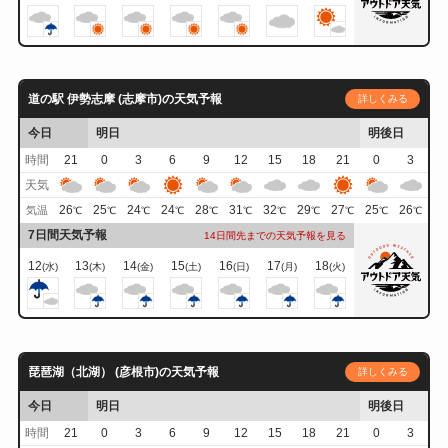
道の駅 伊勢志摩 (志摩市)の天気予報
詳しくみる
今日
明日
明後日
時間
21
0
3
6
9
12
15
18
21
0
3
天気
26
25
24
24
28
31
32
29
27
25
26
気温
℃
℃
℃
℃
℃
℃
℃
℃
℃
℃
℃
7日間天気予報
14日間先までの天気予報を見る
12
13
14
15
16
17
18
(水)
(木)
(金)
(土)
(日)
(月)
(火)
琵琶湖（北湖） (彦根市)の天気予報
詳しくみる
今日
明日
明後日
時間
21
0
3
6
9
12
15
18
21
0
3