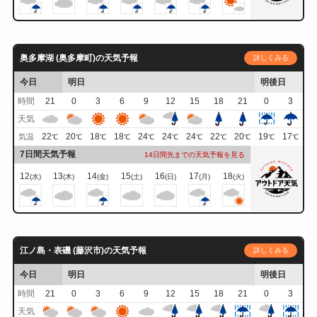
奥多摩湖 (奥多摩町)の天気予報
詳しくみる
今日
明日
明後日
時間
21
0
3
6
9
12
15
18
21
0
3
天気
22
20
18
18
24
24
24
22
20
19
17
気温
℃
℃
℃
℃
℃
℃
℃
℃
℃
℃
℃
7日間天気予報
14日間先までの天気予報を見る
12
13
14
15
16
17
18
(水)
(木)
(金)
(土)
(日)
(月)
(火)
江ノ島・表磯 (藤沢市)の天気予報
詳しくみる
今日
明日
明後日
時間
21
0
3
6
9
12
15
18
21
0
3
天気