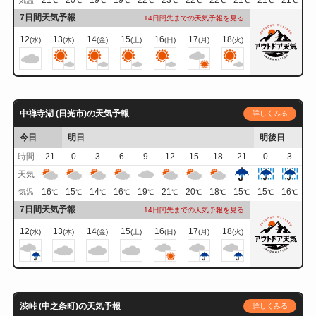
21
20
19
19
22
23
22
22
21
21
21
気温
℃
℃
℃
℃
℃
℃
℃
℃
℃
℃
℃
7日間天気予報
14日間先までの天気予報を見る
12
13
14
15
16
17
18
(水)
(木)
(金)
(土)
(日)
(月)
(火)
中禅寺湖 (日光市)の天気予報
詳しくみる
今日
明日
明後日
時間
21
0
3
6
9
12
15
18
21
0
3
天気
16
15
14
16
19
21
20
18
15
15
16
気温
℃
℃
℃
℃
℃
℃
℃
℃
℃
℃
℃
7日間天気予報
14日間先までの天気予報を見る
12
13
14
15
16
17
18
(水)
(木)
(金)
(土)
(日)
(月)
(火)
渋峠 (中之条町)の天気予報
詳しくみる