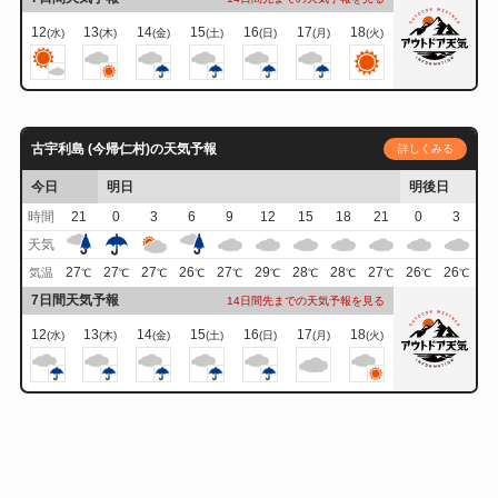
12
13
14
15
16
17
18
(水)
(木)
(金)
(土)
(日)
(月)
(火)
古宇利島 (今帰仁村)の天気予報
詳しくみる
今日
明日
明後日
時間
21
0
3
6
9
12
15
18
21
0
3
天気
27
27
27
26
27
29
28
28
27
26
26
気温
℃
℃
℃
℃
℃
℃
℃
℃
℃
℃
℃
7日間天気予報
14日間先までの天気予報を見る
12
13
14
15
16
17
18
(水)
(木)
(金)
(土)
(日)
(月)
(火)