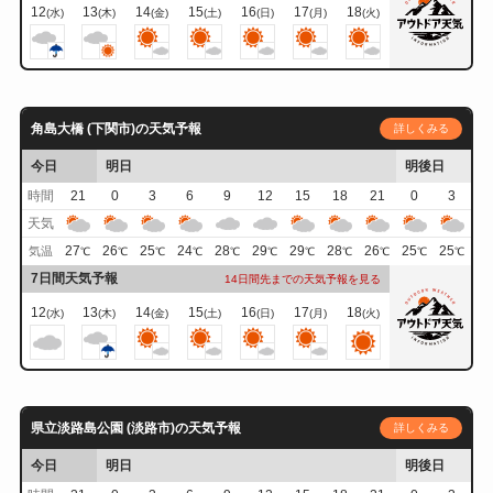
12
13
14
15
16
17
18
(水)
(木)
(金)
(土)
(日)
(月)
(火)
角島大橋 (下関市)の天気予報
詳しくみる
今日
明日
明後日
時間
21
0
3
6
9
12
15
18
21
0
3
天気
27
26
25
24
28
29
29
28
26
25
25
気温
℃
℃
℃
℃
℃
℃
℃
℃
℃
℃
℃
7日間天気予報
14日間先までの天気予報を見る
12
13
14
15
16
17
18
(水)
(木)
(金)
(土)
(日)
(月)
(火)
県立淡路島公園 (淡路市)の天気予報
詳しくみる
今日
明日
明後日