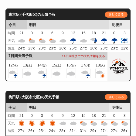
東京駅 (千代田区)の天気予報
詳しくみる
今日
明日
明後日
時間
21
0
3
6
9
12
15
18
21
0
3
天気
24
23
23
23
26
25
27
26
23
23
22
気温
℃
℃
℃
℃
℃
℃
℃
℃
℃
℃
℃
7日間天気予報
14日間先までの天気予報を見る
12
13
14
15
16
17
18
(水)
(木)
(金)
(土)
(日)
(月)
(火)
梅田駅 (大阪市北区)の天気予報
詳しくみる
今日
明日
明後日
時間
21
0
3
6
9
12
15
18
21
0
3
天気
27
26
25
24
28
31
31
29
27
27
26
気温
℃
℃
℃
℃
℃
℃
℃
℃
℃
℃
℃