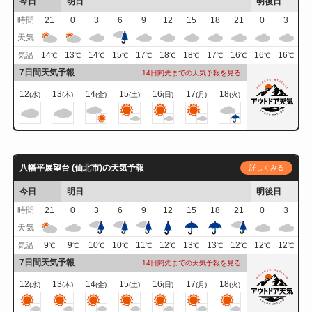
今日
明日
明後日
時間
21
0
3
6
9
12
15
18
21
0
3
天気
14
13
14
15
17
18
18
17
16
16
16
気温
℃
℃
℃
℃
℃
℃
℃
℃
℃
℃
℃
7日間天気予報
14日間先までの天気予報を見る
12
13
14
15
16
17
18
(水)
(木)
(金)
(土)
(日)
(月)
(火)
八幡平展望台 (仙北市)の天気予報
詳しくみる
今日
明日
明後日
時間
21
0
3
6
9
12
15
18
21
0
3
天気
9
9
10
10
11
12
13
13
12
12
12
気温
℃
℃
℃
℃
℃
℃
℃
℃
℃
℃
℃
7日間天気予報
14日間先までの天気予報を見る
12
13
14
15
16
17
18
(水)
(木)
(金)
(土)
(日)
(月)
(火)