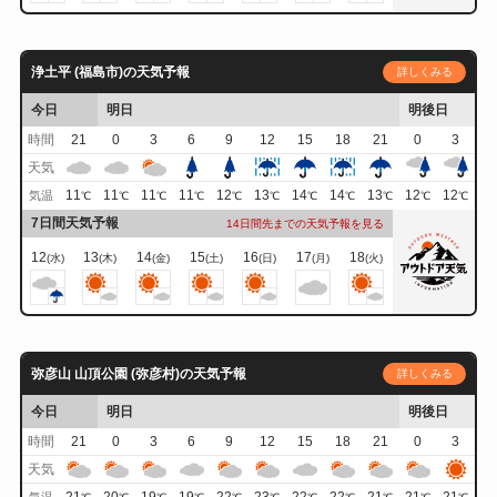
浄土平 (福島市)の天気予報
詳しくみる
今日
明日
明後日
時間
21
0
3
6
9
12
15
18
21
0
3
天気
11
11
11
11
12
13
14
14
13
12
12
気温
℃
℃
℃
℃
℃
℃
℃
℃
℃
℃
℃
7日間天気予報
14日間先までの天気予報を見る
12
13
14
15
16
17
18
(水)
(木)
(金)
(土)
(日)
(月)
(火)
弥彦山 山頂公園 (弥彦村)の天気予報
詳しくみる
今日
明日
明後日
時間
21
0
3
6
9
12
15
18
21
0
3
天気