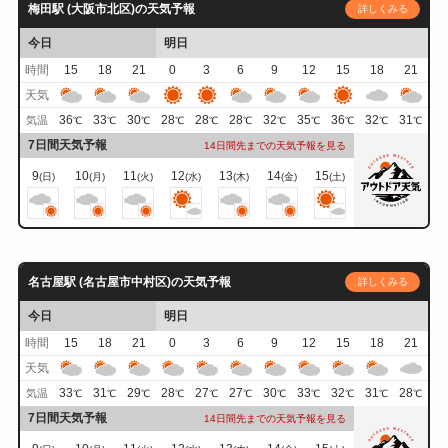
梅田駅 (大阪市北区)の天気予報
詳しくみる
今日
明日
時間
15
18
21
0
3
6
9
12
15
18
21
天気
36
33
30
28
28
28
32
35
36
32
31
気温
℃
℃
℃
℃
℃
℃
℃
℃
℃
℃
℃
7日間天気予報
14日間先までの天気予報を見る
9
10
11
12
13
14
15
(日)
(月)
(火)
(水)
(木)
(金)
(土)
名古屋駅 (名古屋市中村区)の天気予報
詳しくみる
今日
明日
時間
15
18
21
0
3
6
9
12
15
18
21
天気
33
31
29
28
27
27
30
33
32
31
28
気温
℃
℃
℃
℃
℃
℃
℃
℃
℃
℃
℃
7日間天気予報
14日間先までの天気予報を見る