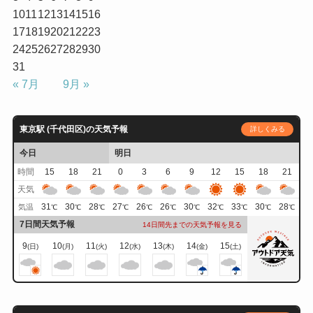
10
11
12
13
14
15
16
17
18
19
20
21
22
23
24
25
26
27
28
29
30
31
« 7月
9月 »
東京駅 (千代田区)の天気予報
詳しくみる
今日
明日
時間
15
18
21
0
3
6
9
12
15
18
21
天気
31
30
28
27
26
26
30
32
33
30
28
気温
℃
℃
℃
℃
℃
℃
℃
℃
℃
℃
℃
7日間天気予報
14日間先までの天気予報を見る
9
10
11
12
13
14
15
(日)
(月)
(火)
(水)
(木)
(金)
(土)