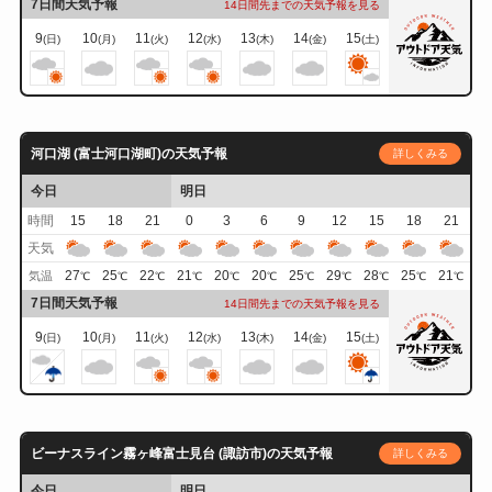
7日間天気予報
14日間先までの天気予報を見る
9
10
11
12
13
14
15
(日)
(月)
(火)
(水)
(木)
(金)
(土)
河口湖 (富士河口湖町)の天気予報
詳しくみる
今日
明日
時間
15
18
21
0
3
6
9
12
15
18
21
天気
27
25
22
21
20
20
25
29
28
25
21
気温
℃
℃
℃
℃
℃
℃
℃
℃
℃
℃
℃
7日間天気予報
14日間先までの天気予報を見る
9
10
11
12
13
14
15
(日)
(月)
(火)
(水)
(木)
(金)
(土)
ビーナスライン霧ヶ峰富士見台 (諏訪市)の天気予報
詳しくみる
今日
明日