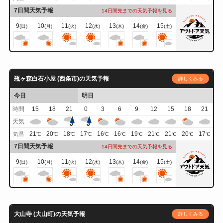
7日間天気予報
14日間先までの天気予報を見る
9
10
11
12
13
14
15
(日)
(月)
(火)
(水)
(木)
(金)
(土)
瓶ヶ森白石小屋 (西条市)の天気予報
詳しくみる
今日
明日
時間
15
18
21
0
3
6
9
12
15
18
21
天気
21
20
18
17
16
16
19
21
21
20
17
気温
℃
℃
℃
℃
℃
℃
℃
℃
℃
℃
℃
7日間天気予報
14日間先までの天気予報を見る
9
10
11
12
13
14
15
(日)
(月)
(火)
(水)
(木)
(金)
(土)
大山寺 (大山町)の天気予報
詳しくみる