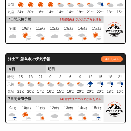
天気
24
20
16
14
14
14
19
21
22
18
15
気温
℃
℃
℃
℃
℃
℃
℃
℃
℃
℃
℃
7日間天気予報
14日間先までの天気予報を見る
9
10
11
12
13
14
15
(日)
(月)
(火)
(水)
(木)
(金)
(土)
浄土平 (福島市)の天気予報
詳しくみる
今日
明日
時間
15
18
21
0
3
6
9
12
15
18
21
天気
21
20
17
16
15
16
20
20
20
18
16
気温
℃
℃
℃
℃
℃
℃
℃
℃
℃
℃
℃
7日間天気予報
14日間先までの天気予報を見る
9
10
11
12
13
14
15
(日)
(月)
(火)
(水)
(木)
(金)
(土)