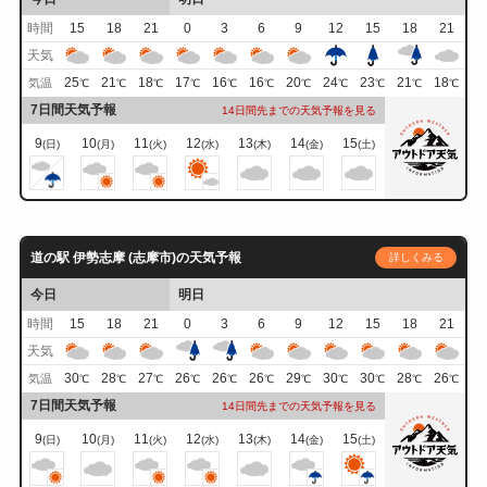
時間
15
18
21
0
3
6
9
12
15
18
21
天気
25
21
18
17
16
16
20
24
23
21
18
気温
℃
℃
℃
℃
℃
℃
℃
℃
℃
℃
℃
7日間天気予報
14日間先までの天気予報を見る
9
10
11
12
13
14
15
(日)
(月)
(火)
(水)
(木)
(金)
(土)
道の駅 伊勢志摩 (志摩市)の天気予報
詳しくみる
今日
明日
時間
15
18
21
0
3
6
9
12
15
18
21
天気
30
28
27
26
26
26
29
30
30
28
26
気温
℃
℃
℃
℃
℃
℃
℃
℃
℃
℃
℃
7日間天気予報
14日間先までの天気予報を見る
9
10
11
12
13
14
15
(日)
(月)
(火)
(水)
(木)
(金)
(土)