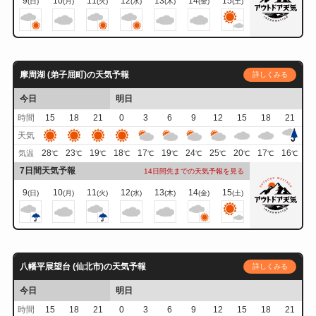
9
10
11
12
13
14
15
(日)
(月)
(火)
(水)
(木)
(金)
(土)
摩周湖 (弟子屈町)の天気予報
詳しくみる
今日
明日
時間
15
18
21
0
3
6
9
12
15
18
21
天気
28
23
19
18
17
19
24
25
20
17
16
気温
℃
℃
℃
℃
℃
℃
℃
℃
℃
℃
℃
7日間天気予報
14日間先までの天気予報を見る
9
10
11
12
13
14
15
(日)
(月)
(火)
(水)
(木)
(金)
(土)
八幡平展望台 (仙北市)の天気予報
詳しくみる
今日
明日
時間
15
18
21
0
3
6
9
12
15
18
21