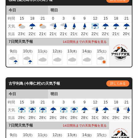
今日
明日
時間
15
18
21
0
3
6
9
12
15
18
21
天気
23
22
21
21
21
21
22
22
22
21
20
気温
℃
℃
℃
℃
℃
℃
℃
℃
℃
℃
℃
7日間天気予報
14日間先までの天気予報を見る
9
10
11
12
13
14
15
(日)
(月)
(火)
(水)
(木)
(金)
(土)
古宇利島 (今帰仁村)の天気予報
詳しくみる
今日
明日
時間
15
18
21
0
3
6
9
12
15
18
21
天気
29
28
28
28
28
28
28
31
30
29
29
気温
℃
℃
℃
℃
℃
℃
℃
℃
℃
℃
℃
7日間天気予報
14日間先までの天気予報を見る
9
10
11
12
13
14
15
(日)
(月)
(火)
(水)
(木)
(金)
(土)