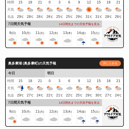
時間
15
18
21
0
3
6
9
12
15
18
21
天気
29
28
26
26
25
25
29
31
31
28
26
気温
℃
℃
℃
℃
℃
℃
℃
℃
℃
℃
℃
7日間天気予報
14日間先までの天気予報を見る
9
10
11
12
13
14
15
(日)
(月)
(火)
(水)
(木)
(金)
(土)
奥多摩湖 (奥多摩町)の天気予報
詳しくみる
今日
明日
時間
15
18
21
0
3
6
9
12
15
18
21
天気
29
27
24
22
21
22
25
29
30
27
24
気温
℃
℃
℃
℃
℃
℃
℃
℃
℃
℃
℃
7日間天気予報
14日間先までの天気予報を見る
9
10
11
12
13
14
15
(日)
(月)
(火)
(水)
(木)
(金)
(土)