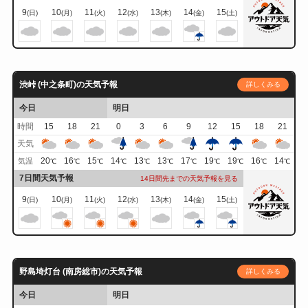
9
10
11
12
13
14
15
(日)
(月)
(火)
(水)
(木)
(金)
(土)
渋峠 (中之条町)の天気予報
詳しくみる
今日
明日
時間
15
18
21
0
3
6
9
12
15
18
21
天気
20
16
15
14
13
13
17
19
19
16
14
気温
℃
℃
℃
℃
℃
℃
℃
℃
℃
℃
℃
7日間天気予報
14日間先までの天気予報を見る
9
10
11
12
13
14
15
(日)
(月)
(火)
(水)
(木)
(金)
(土)
野島埼灯台 (南房総市)の天気予報
詳しくみる
今日
明日