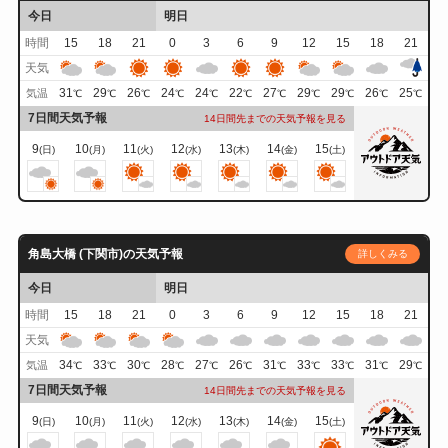
今日
明日
時間
15
18
21
0
3
6
9
12
15
18
21
天気
31
29
26
24
24
22
27
29
29
26
25
気温
℃
℃
℃
℃
℃
℃
℃
℃
℃
℃
℃
7日間天気予報
14日間先までの天気予報を見る
9
10
11
12
13
14
15
(日)
(月)
(火)
(水)
(木)
(金)
(土)
角島大橋 (下関市)の天気予報
詳しくみる
今日
明日
時間
15
18
21
0
3
6
9
12
15
18
21
天気
34
33
30
28
27
26
31
33
33
31
29
気温
℃
℃
℃
℃
℃
℃
℃
℃
℃
℃
℃
7日間天気予報
14日間先までの天気予報を見る
9
10
11
12
13
14
15
(日)
(月)
(火)
(水)
(木)
(金)
(土)