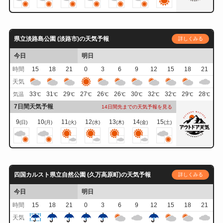
県立淡路島公園 (淡路市)の天気予報
詳しくみる
今日
明日
時間
15
18
21
0
3
6
9
12
15
18
21
天気
33
31
29
27
26
26
30
32
32
29
28
気温
℃
℃
℃
℃
℃
℃
℃
℃
℃
℃
℃
7日間天気予報
14日間先までの天気予報を見る
9
10
11
12
13
14
15
(日)
(月)
(火)
(水)
(木)
(金)
(土)
四国カルスト県立自然公園 (久万高原町)の天気予報
詳しくみる
今日
明日
時間
15
18
21
0
3
6
9
12
15
18
21
天気