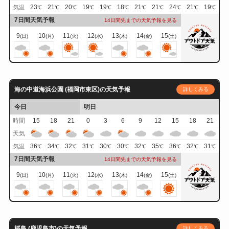
23
21
20
19
19
18
21
21
24
21
19
気温
℃
℃
℃
℃
℃
℃
℃
℃
℃
℃
℃
7日間天気予報
14日間先までの天気予報を見る
9
10
11
12
13
14
15
(日)
(月)
(火)
(水)
(木)
(金)
(土)
海の中道海浜公園 (福岡市東区)の天気予報
詳しくみる
今日
明日
時間
15
18
21
0
3
6
9
12
15
18
21
天気
36
34
32
31
30
30
32
35
36
32
31
気温
℃
℃
℃
℃
℃
℃
℃
℃
℃
℃
℃
7日間天気予報
14日間先までの天気予報を見る
9
10
11
12
13
14
15
(日)
(月)
(火)
(水)
(木)
(金)
(土)
桜島 (鹿児島市)の天気予報
詳しくみる