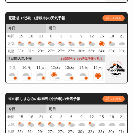
琵琶湖（北湖） (彦根市)の天気予報
詳しくみる
今日
明日
時間
15
18
21
0
3
6
9
12
15
18
21
天気
33
31
29
27
27
27
30
32
34
33
29
気温
℃
℃
℃
℃
℃
℃
℃
℃
℃
℃
℃
7日間天気予報
14日間先までの天気予報を見る
9
10
11
12
13
14
15
(日)
(月)
(火)
(水)
(木)
(金)
(土)
道の駅 しまなみの駅御島 (今治市)の天気予報
詳しくみる
今日
明日
時間
15
18
21
0
3
6
9
12
15
18
21
天気
33
31
29
27
27
27
30
32
33
30
27
気温
℃
℃
℃
℃
℃
℃
℃
℃
℃
℃
℃