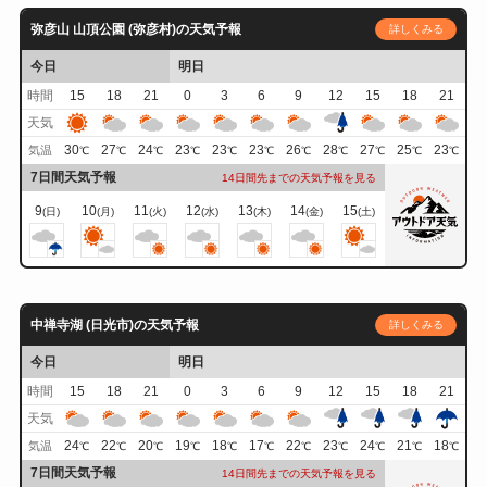
弥彦山 山頂公園 (弥彦村)の天気予報
詳しくみる
今日
明日
時間
15
18
21
0
3
6
9
12
15
18
21
天気
30
27
24
23
23
23
26
28
27
25
23
気温
℃
℃
℃
℃
℃
℃
℃
℃
℃
℃
℃
7日間天気予報
14日間先までの天気予報を見る
9
10
11
12
13
14
15
(日)
(月)
(火)
(水)
(木)
(金)
(土)
中禅寺湖 (日光市)の天気予報
詳しくみる
今日
明日
時間
15
18
21
0
3
6
9
12
15
18
21
天気
24
22
20
19
18
17
22
23
24
21
18
気温
℃
℃
℃
℃
℃
℃
℃
℃
℃
℃
℃
7日間天気予報
14日間先までの天気予報を見る