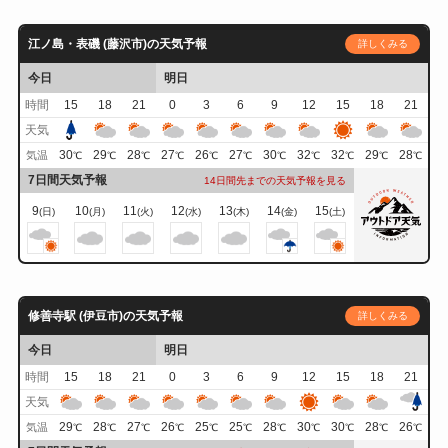
江ノ島・表磯 (藤沢市)の天気予報
詳しくみる
今日
明日
時間
15
18
21
0
3
6
9
12
15
18
21
天気
30
29
28
27
26
27
30
32
32
29
28
気温
℃
℃
℃
℃
℃
℃
℃
℃
℃
℃
℃
7日間天気予報
14日間先までの天気予報を見る
9
10
11
12
13
14
15
(日)
(月)
(火)
(水)
(木)
(金)
(土)
修善寺駅 (伊豆市)の天気予報
詳しくみる
今日
明日
時間
15
18
21
0
3
6
9
12
15
18
21
天気
29
28
27
26
25
25
28
30
30
28
26
気温
℃
℃
℃
℃
℃
℃
℃
℃
℃
℃
℃