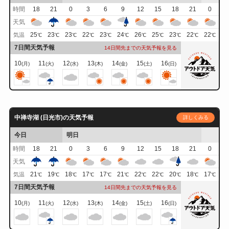
時間
18
21
0
3
6
9
12
15
18
21
0
天気
25
23
23
22
23
24
26
25
23
22
22
気温
℃
℃
℃
℃
℃
℃
℃
℃
℃
℃
℃
7日間天気予報
14日間先までの天気予報を見る
10
11
12
13
14
15
16
(月)
(火)
(水)
(木)
(金)
(土)
(日)
中禅寺湖 (日光市)の天気予報
詳しくみる
今日
明日
時間
18
21
0
3
6
9
12
15
18
21
0
天気
21
19
18
17
17
21
22
22
20
18
17
気温
℃
℃
℃
℃
℃
℃
℃
℃
℃
℃
℃
7日間天気予報
14日間先までの天気予報を見る
10
11
12
13
14
15
16
(月)
(火)
(水)
(木)
(金)
(土)
(日)