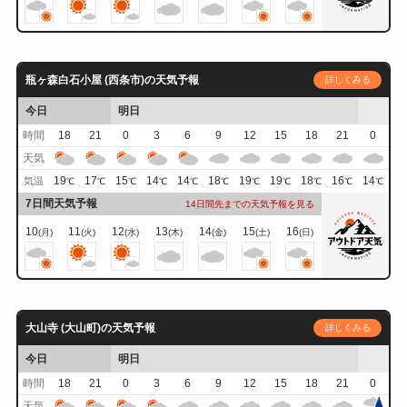
瓶ヶ森白石小屋 (西条市)の天気予報
詳しくみる
今日
明日
時間
18
21
0
3
6
9
12
15
18
21
0
天気
19
17
15
14
14
18
19
19
18
16
14
気温
℃
℃
℃
℃
℃
℃
℃
℃
℃
℃
℃
7日間天気予報
14日間先までの天気予報を見る
10
11
12
13
14
15
16
(月)
(火)
(水)
(木)
(金)
(土)
(日)
大山寺 (大山町)の天気予報
詳しくみる
今日
明日
時間
18
21
0
3
6
9
12
15
18
21
0
天気