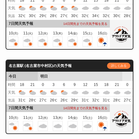
時間
18
21
0
3
6
9
12
15
18
21
0
天気
32
30
29
28
27
30
32
34
32
30
28
気温
℃
℃
℃
℃
℃
℃
℃
℃
℃
℃
℃
7日間天気予報
14日間先までの天気予報を見る
10
11
12
13
14
15
16
(月)
(火)
(水)
(木)
(金)
(土)
(日)
名古屋駅 (名古屋市中村区)の天気予報
詳しくみる
今日
明日
時間
18
21
0
3
6
9
12
15
18
21
0
天気
31
28
27
26
26
29
31
32
31
28
27
気温
℃
℃
℃
℃
℃
℃
℃
℃
℃
℃
℃
7日間天気予報
14日間先までの天気予報を見る
10
11
12
13
14
15
16
(月)
(火)
(水)
(木)
(金)
(土)
(日)