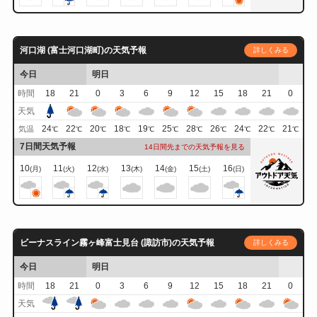
河口湖 (富士河口湖町)の天気予報
詳しくみる
今日
明日
時間
18
21
0
3
6
9
12
15
18
21
0
天気
24
22
20
18
19
25
28
26
24
22
21
気温
℃
℃
℃
℃
℃
℃
℃
℃
℃
℃
℃
7日間天気予報
14日間先までの天気予報を見る
10
11
12
13
14
15
16
(月)
(火)
(水)
(木)
(金)
(土)
(日)
ビーナスライン霧ヶ峰富士見台 (諏訪市)の天気予報
詳しくみる
今日
明日
時間
18
21
0
3
6
9
12
15
18
21
0
天気