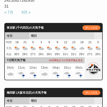
24
25
26
27
28
29
30
31
« 7月
9月 »
東京駅 (千代田区)の天気予報
詳しくみる
今日
明日
時間
18
21
0
3
6
9
12
15
18
21
0
天気
30
28
27
26
26
29
31
31
29
27
26
気温
℃
℃
℃
℃
℃
℃
℃
℃
℃
℃
℃
7日間天気予報
14日間先までの天気予報を見る
10
11
12
13
14
15
16
(月)
(火)
(水)
(木)
(金)
(土)
(日)
梅田駅 (大阪市北区)の天気予報
詳しくみる
今日
明日