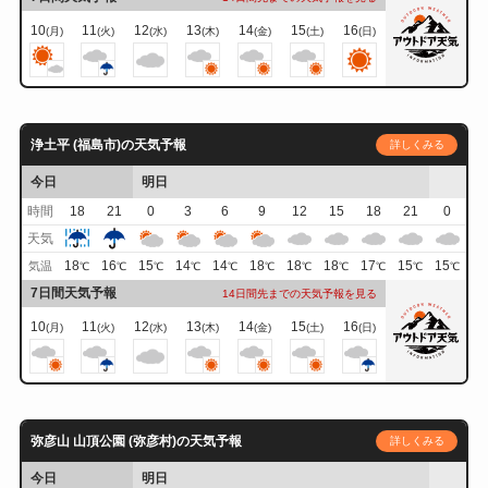
10
11
12
13
14
15
16
(月)
(火)
(水)
(木)
(金)
(土)
(日)
浄土平 (福島市)の天気予報
詳しくみる
今日
明日
時間
18
21
0
3
6
9
12
15
18
21
0
天気
18
16
15
14
14
18
18
18
17
15
15
気温
℃
℃
℃
℃
℃
℃
℃
℃
℃
℃
℃
7日間天気予報
14日間先までの天気予報を見る
10
11
12
13
14
15
16
(月)
(火)
(水)
(木)
(金)
(土)
(日)
弥彦山 山頂公園 (弥彦村)の天気予報
詳しくみる
今日
明日