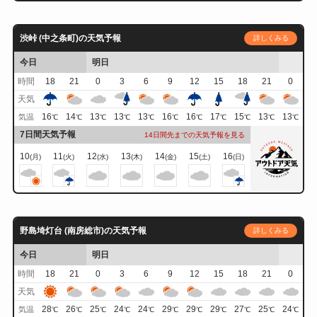
渋峠 (中之条町)の天気予報
詳しくみる
今日
明日
時間
18
21
0
3
6
9
12
15
18
21
0
天気
16
14
13
13
13
16
16
17
15
13
13
気温
℃
℃
℃
℃
℃
℃
℃
℃
℃
℃
℃
7日間天気予報
14日間先までの天気予報を見る
10
11
12
13
14
15
16
(月)
(火)
(水)
(木)
(金)
(土)
(日)
野島埼灯台 (南房総市)の天気予報
詳しくみる
今日
明日
時間
18
21
0
3
6
9
12
15
18
21
0
天気
28
26
25
24
24
29
29
29
27
25
24
気温
℃
℃
℃
℃
℃
℃
℃
℃
℃
℃
℃