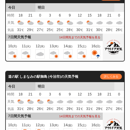
今日
明日
時間
18
21
0
3
6
9
12
15
18
21
0
天気
31
29
27
25
25
28
30
31
30
28
26
気温
℃
℃
℃
℃
℃
℃
℃
℃
℃
℃
℃
7日間天気予報
14日間先までの天気予報を見る
10
11
12
13
14
15
16
(月)
(火)
(水)
(木)
(金)
(土)
(日)
道の駅 しまなみの駅御島 (今治市)の天気予報
詳しくみる
今日
明日
時間
18
21
0
3
6
9
12
15
18
21
0
天気
31
28
26
26
25
29
31
31
29
27
26
気温
℃
℃
℃
℃
℃
℃
℃
℃
℃
℃
℃
7日間天気予報
14日間先までの天気予報を見る
10
11
12
13
14
15
16
(月)
(火)
(水)
(木)
(金)
(土)
(日)