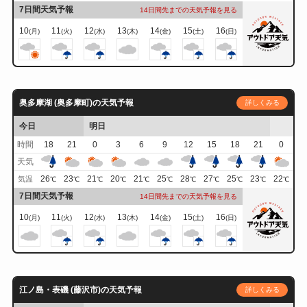
7日間天気予報
14日間先までの天気予報を見る
10
11
12
13
14
15
16
(月)
(火)
(水)
(木)
(金)
(土)
(日)
奥多摩湖 (奥多摩町)の天気予報
詳しくみる
今日
明日
時間
18
21
0
3
6
9
12
15
18
21
0
天気
26
23
21
20
21
25
28
27
25
23
22
気温
℃
℃
℃
℃
℃
℃
℃
℃
℃
℃
℃
7日間天気予報
14日間先までの天気予報を見る
10
11
12
13
14
15
16
(月)
(火)
(水)
(木)
(金)
(土)
(日)
江ノ島・表磯 (藤沢市)の天気予報
詳しくみる