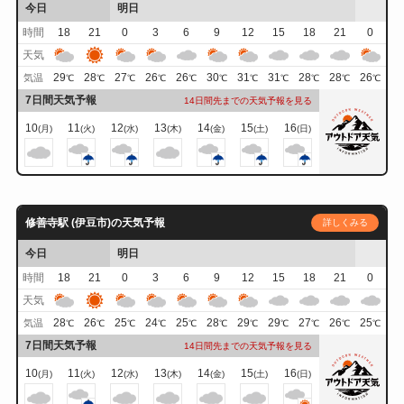
今日
明日
時間
18
21
0
3
6
9
12
15
18
21
0
天気
29
28
27
26
26
30
31
31
28
28
26
気温
℃
℃
℃
℃
℃
℃
℃
℃
℃
℃
℃
7日間天気予報
14日間先までの天気予報を見る
10
11
12
13
14
15
16
(月)
(火)
(水)
(木)
(金)
(土)
(日)
修善寺駅 (伊豆市)の天気予報
詳しくみる
今日
明日
時間
18
21
0
3
6
9
12
15
18
21
0
天気
28
26
25
24
25
28
29
29
27
26
25
気温
℃
℃
℃
℃
℃
℃
℃
℃
℃
℃
℃
7日間天気予報
14日間先までの天気予報を見る
10
11
12
13
14
15
16
(月)
(火)
(水)
(木)
(金)
(土)
(日)