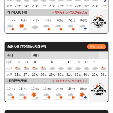
26
24
23
22
21
25
27
27
25
23
22
気温
℃
℃
℃
℃
℃
℃
℃
℃
℃
℃
℃
7日間天気予報
14日間先までの天気予報を見る
10
11
12
13
14
15
16
(月)
(火)
(水)
(木)
(金)
(土)
(日)
角島大橋 (下関市)の天気予報
詳しくみる
今日
明日
時間
18
21
0
3
6
9
12
15
18
21
0
天気
31
27
27
26
25
30
31
32
30
27
26
気温
℃
℃
℃
℃
℃
℃
℃
℃
℃
℃
℃
7日間天気予報
14日間先までの天気予報を見る
10
11
12
13
14
15
16
(月)
(火)
(水)
(木)
(金)
(土)
(日)