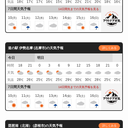
18
17
17
16
15
19
22
21
20
18
16
気温
℃
℃
℃
℃
℃
℃
℃
℃
℃
℃
℃
7日間天気予報
14日間先までの天気予報を見る
10
11
12
13
14
15
16
(月)
(火)
(水)
(木)
(金)
(土)
(日)
道の駅 伊勢志摩 (志摩市)の天気予報
詳しくみる
今日
明日
時間
18
21
0
3
6
9
12
15
18
21
0
天気
28
26
25
25
25
29
30
30
28
25
25
気温
℃
℃
℃
℃
℃
℃
℃
℃
℃
℃
℃
7日間天気予報
14日間先までの天気予報を見る
10
11
12
13
14
15
16
(月)
(火)
(水)
(木)
(金)
(土)
(日)
琵琶湖（北湖） (彦根市)の天気予報
詳しくみる