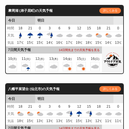
摩周湖 (弟子屈町)の天気予報
詳しくみる
今日
明日
時間
18
21
0
3
6
9
12
15
18
21
0
天気
17
15
15
14
16
17
19
18
15
14
13
気温
℃
℃
℃
℃
℃
℃
℃
℃
℃
℃
℃
7日間天気予報
14日間先までの天気予報を見る
10
11
12
13
14
15
16
(月)
(火)
(水)
(木)
(金)
(土)
(日)
八幡平展望台 (仙北市)の天気予報
詳しくみる
今日
明日
時間
18
21
0
3
6
9
12
15
18
21
0
天気
18
15
13
13
13
15
15
13
12
11
11
気温
℃
℃
℃
℃
℃
℃
℃
℃
℃
℃
℃
7日間天気予報
14日間先までの天気予報を見る