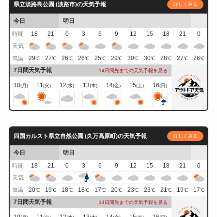
県立淡路島公園 (淡路市)の天気予報
詳しくみる
今日
明日
時間
18
21
0
3
6
9
12
15
18
21
0
天気
29
27
26
26
25
29
30
30
28
27
26
気温
℃
℃
℃
℃
℃
℃
℃
℃
℃
℃
℃
7日間天気予報
14日間先までの天気予報を見る
10
11
12
13
14
15
16
(月)
(火)
(水)
(木)
(金)
(土)
(日)
四国カルスト県立自然公園 (久万高原町)の天気予報
詳しくみる
今日
明日
時間
18
21
0
3
6
9
12
15
18
21
0
天気
20
19
18
18
17
20
23
23
21
19
17
気温
℃
℃
℃
℃
℃
℃
℃
℃
℃
℃
℃
7日間天気予報
14日間先までの天気予報を見る