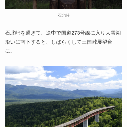
石北峠
石北峠を過ぎて、途中で国道273号線に入り大雪湖
沿いに南下すると、しばらくして三国峠展望台
に。