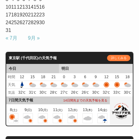
10
11
12
13
14
15
16
17
18
19
20
21
22
23
24
25
26
27
28
29
30
31
« 7月
9月 »
東京駅 (千代田区)の天気予報
詳しくみる
今日
明日
時間
12
15
18
21
0
3
6
9
12
15
18
天気
32
31
30
28
27
26
26
30
32
33
30
気温
℃
℃
℃
℃
℃
℃
℃
℃
℃
℃
℃
7日間天気予報
14日間先までの天気予報を見る
8
9
10
11
12
13
14
(土)
(日)
(月)
(火)
(水)
(木)
(金)