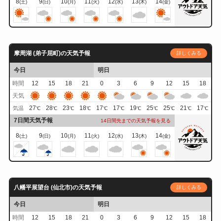
8
9
10
11
12
13
14
(土)
(日)
(月)
(火)
(水)
(木)
(金)
摩周湖 (弟子屈町)の天気予報
詳しくみる
今日
明日
時間
12
15
18
21
0
3
6
9
12
15
18
天気
27
28
23
18
17
17
19
25
25
21
17
気温
℃
℃
℃
℃
℃
℃
℃
℃
℃
℃
℃
7日間天気予報
14日間先までの天気予報を見る
8
9
10
11
12
13
14
(土)
(日)
(月)
(火)
(水)
(木)
(金)
八幡平展望台 (仙北市)の天気予報
詳しくみる
今日
明日
時間
12
15
18
21
0
3
6
9
12
15
18