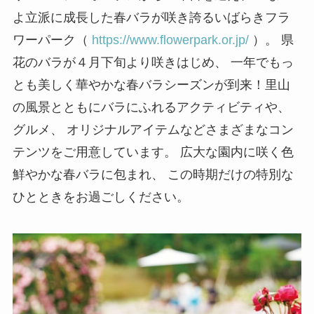
よ立派に成長した春バラが咲き誇るいばらきフラ
ワーパーク（
https://www.flowerpark.or.jp/
）。 県
花のバラが４月下旬より咲きはじめ、 一年でもっ
とも美しく華やかな春バラシーズンが到来！里山
の風景とともにバラにふれるアクティビティや、
グルメ、 オリジナルアイテムなどさまざまなコン
テンツをご用意しています。 広大な園内に咲く色
鮮やかな春バラに包まれ、 この時期だけの特別な
ひとときをお過ごしください。