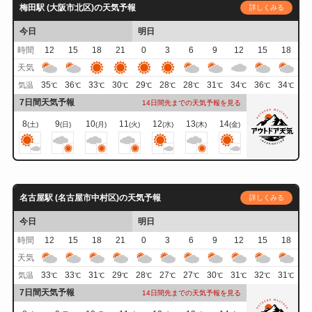
梅田駅 (大阪市北区)の天気予報
詳しくみる
今日
明日
時間
12
15
18
21
0
3
6
9
12
15
18
天気
35
36
33
30
29
28
28
31
34
36
34
気温
℃
℃
℃
℃
℃
℃
℃
℃
℃
℃
℃
7日間天気予報
14日間先までの天気予報を見る
8
9
10
11
12
13
14
(土)
(日)
(月)
(火)
(水)
(木)
(金)
名古屋駅 (名古屋市中村区)の天気予報
詳しくみる
今日
明日
時間
12
15
18
21
0
3
6
9
12
15
18
天気
33
33
31
29
28
27
27
30
31
32
31
気温
℃
℃
℃
℃
℃
℃
℃
℃
℃
℃
℃
7日間天気予報
14日間先までの天気予報を見る