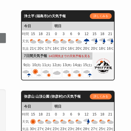
浄土平 (福島市)の天気予報
詳しくみる
今日
明日
時間
15
18
21
0
3
6
9
12
15
18
21
天気
21
20
17
16
15
16
20
20
20
18
16
気温
℃
℃
℃
℃
℃
℃
℃
℃
℃
℃
℃
7日間天気予報
14日間先までの天気予報を見る
9
10
11
12
13
14
15
(日)
(月)
(火)
(水)
(木)
(金)
(土)
弥彦山 山頂公園 (弥彦村)の天気予報
詳しくみる
今日
明日
時間
15
18
21
0
3
6
9
12
15
18
21
天気
30
27
24
23
23
23
26
28
27
25
23
気温
℃
℃
℃
℃
℃
℃
℃
℃
℃
℃
℃