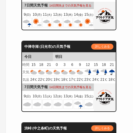
7日間天気予報
14日間先までの天気予報を見る
9
10
11
12
13
14
15
(日)
(月)
(火)
(水)
(木)
(金)
(土)
中禅寺湖 (日光市)の天気予報
詳しくみる
今日
明日
時間
15
18
21
0
3
6
9
12
15
18
21
天気
24
22
20
19
18
17
22
23
24
21
18
気温
℃
℃
℃
℃
℃
℃
℃
℃
℃
℃
℃
7日間天気予報
14日間先までの天気予報を見る
9
10
11
12
13
14
15
(日)
(月)
(火)
(水)
(木)
(金)
(土)
渋峠 (中之条町)の天気予報
詳しくみる