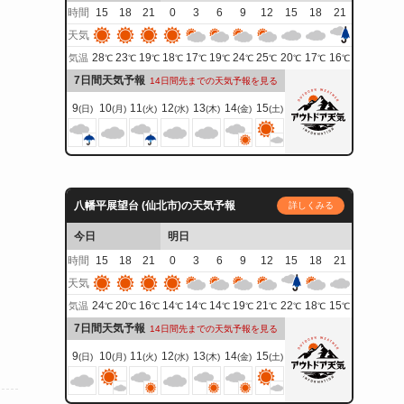
時間
15
18
21
0
3
6
9
12
15
18
21
天気
28
23
19
18
17
19
24
25
20
17
16
気温
℃
℃
℃
℃
℃
℃
℃
℃
℃
℃
℃
7日間天気予報
14日間先までの天気予報を見る
9
10
11
12
13
14
15
(日)
(月)
(火)
(水)
(木)
(金)
(土)
八幡平展望台 (仙北市)の天気予報
詳しくみる
今日
明日
時間
15
18
21
0
3
6
9
12
15
18
21
天気
24
20
16
14
14
14
19
21
22
18
15
気温
℃
℃
℃
℃
℃
℃
℃
℃
℃
℃
℃
7日間天気予報
14日間先までの天気予報を見る
9
10
11
12
13
14
15
(日)
(月)
(火)
(水)
(木)
(金)
(土)