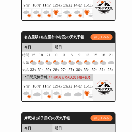
9
10
11
12
13
14
15
(日)
(月)
(火)
(水)
(木)
(金)
(土)
3
名古屋駅 (名古屋市中村区)の天気予報
詳しくみる
今日
明日
時間
15
18
21
0
3
6
9
12
15
18
21
天気
33
31
29
28
27
27
30
33
32
31
28
気温
℃
℃
℃
℃
℃
℃
℃
℃
℃
℃
℃
7日間天気予報
14日間先までの天気予報を見る
9
10
11
12
13
14
15
(日)
(月)
(火)
(水)
(木)
(金)
(土)
摩周湖 (弟子屈町)の天気予報
詳しくみる
今日
明日