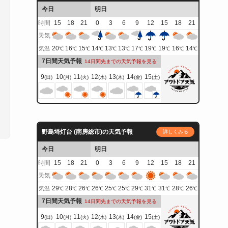
今日
明日
時間
15
18
21
0
3
6
9
12
15
18
21
天気
20
16
15
14
13
13
17
19
19
16
14
気温
℃
℃
℃
℃
℃
℃
℃
℃
℃
℃
℃
7日間天気予報
14日間先までの天気予報を見る
9
10
11
12
13
14
15
(日)
(月)
(火)
(水)
(木)
(金)
(土)
野島埼灯台 (南房総市)の天気予報
詳しくみる
今日
明日
時間
15
18
21
0
3
6
9
12
15
18
21
天気
29
28
26
26
25
25
29
31
31
28
26
気温
℃
℃
℃
℃
℃
℃
℃
℃
℃
℃
℃
7日間天気予報
14日間先までの天気予報を見る
9
10
11
12
13
14
15
(日)
(月)
(火)
(水)
(木)
(金)
(土)