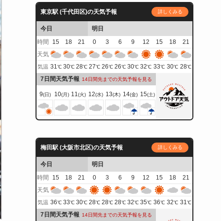
東京駅 (千代田区)の天気予報
詳しくみる
今日
明日
時間
15
18
21
0
3
6
9
12
15
18
21
天気
31
30
28
27
26
26
30
32
33
30
28
気温
℃
℃
℃
℃
℃
℃
℃
℃
℃
℃
℃
7日間天気予報
14日間先までの天気予報を見る
9
10
11
12
13
14
15
(日)
(月)
(火)
(水)
(木)
(金)
(土)
梅田駅 (大阪市北区)の天気予報
詳しくみる
今日
明日
時間
15
18
21
0
3
6
9
12
15
18
21
天気
36
33
30
28
28
28
32
35
36
32
31
気温
℃
℃
℃
℃
℃
℃
℃
℃
℃
℃
℃
7日間天気予報
14日間先までの天気予報を見る