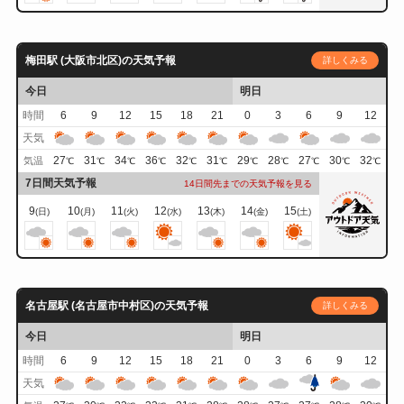
梅田駅 (大阪市北区)の天気予報
詳しくみる
今日
明日
時間
6
9
12
15
18
21
0
3
6
9
12
天気
27
31
34
36
32
31
29
28
27
30
32
気温
℃
℃
℃
℃
℃
℃
℃
℃
℃
℃
℃
7日間天気予報
14日間先までの天気予報を見る
9
10
11
12
13
14
15
(日)
(月)
(火)
(水)
(木)
(金)
(土)
名古屋駅 (名古屋市中村区)の天気予報
詳しくみる
今日
明日
時間
6
9
12
15
18
21
0
3
6
9
12
天気