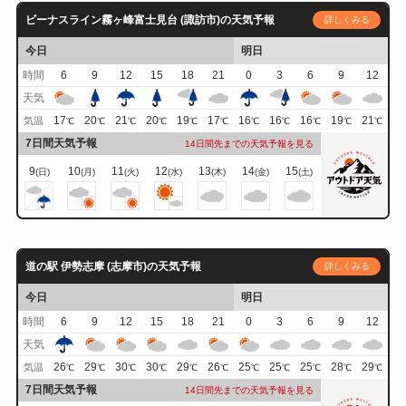
ビーナスライン霧ヶ峰富士見台 (諏訪市)の天気予報
詳しくみる
今日
明日
時間
6
9
12
15
18
21
0
3
6
9
12
天気
17
20
21
20
19
17
16
16
16
19
21
気温
℃
℃
℃
℃
℃
℃
℃
℃
℃
℃
℃
7日間天気予報
14日間先までの天気予報を見る
9
10
11
12
13
14
15
(日)
(月)
(火)
(水)
(木)
(金)
(土)
道の駅 伊勢志摩 (志摩市)の天気予報
詳しくみる
今日
明日
時間
6
9
12
15
18
21
0
3
6
9
12
天気
26
29
30
30
29
26
25
25
25
28
29
気温
℃
℃
℃
℃
℃
℃
℃
℃
℃
℃
℃
7日間天気予報
14日間先までの天気予報を見る