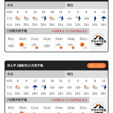
今日
明日
時間
6
9
12
15
18
21
0
3
6
9
12
天気
14
20
22
20
18
15
13
13
13
14
14
気温
℃
℃
℃
℃
℃
℃
℃
℃
℃
℃
℃
7日間天気予報
14日間先までの天気予報を見る
9
10
11
12
13
14
15
(日)
(月)
(火)
(水)
(木)
(金)
(土)
浄土平 (福島市)の天気予報
詳しくみる
今日
明日
時間
6
9
12
15
18
21
0
3
6
9
12
天気
16
19
19
19
18
16
15
14
14
18
18
気温
℃
℃
℃
℃
℃
℃
℃
℃
℃
℃
℃
7日間天気予報
14日間先までの天気予報を見る
9
10
11
12
13
14
15
(日)
(月)
(火)
(水)
(木)
(金)
(土)