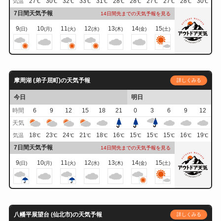
27
30
32
33
31
28
28
27
27
28
30
気温
℃
℃
℃
℃
℃
℃
℃
℃
℃
℃
℃
7日間天気予報
14日間先までの天気予報を見る
9
10
11
12
13
14
15
(日)
(月)
(火)
(水)
(木)
(金)
(土)
摩周湖 (弟子屈町)の天気予報
詳しくみる
今日
明日
時間
6
9
12
15
18
21
0
3
6
9
12
天気
18
23
24
21
18
16
15
15
15
16
19
気温
℃
℃
℃
℃
℃
℃
℃
℃
℃
℃
℃
7日間天気予報
14日間先までの天気予報を見る
9
10
11
12
13
14
15
(日)
(月)
(火)
(水)
(木)
(金)
(土)
八幡平展望台 (仙北市)の天気予報
詳しくみる