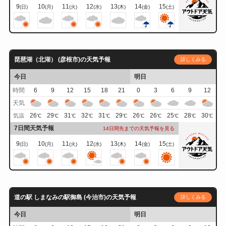
9
10
11
12
13
14
15
(日)
(月)
(火)
(水)
(木)
(金)
(土)
琵琶湖（北湖） (彦根市)の天気予報
詳しくみる
今日
明日
時間
6
9
12
15
18
21
0
3
6
9
12
天気
26
29
31
32
31
29
26
26
25
28
30
気温
℃
℃
℃
℃
℃
℃
℃
℃
℃
℃
℃
7日間天気予報
14日間先までの天気予報を見る
9
10
11
12
13
14
15
(日)
(月)
(火)
(水)
(木)
(金)
(土)
道の駅 しまなみの駅御島 (今治市)の天気予報
詳しくみる
今日
明日