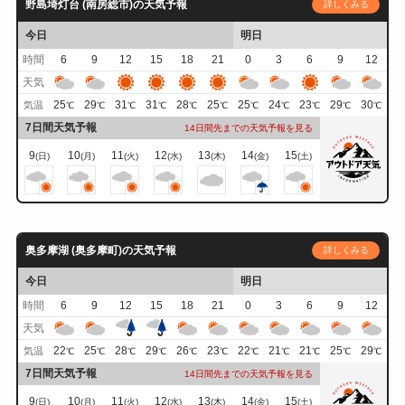
野島埼灯台 (南房総市)の天気予報
詳しくみる
今日
明日
時間
6
9
12
15
18
21
0
3
6
9
12
天気
25
29
31
31
28
25
25
24
23
29
30
気温
℃
℃
℃
℃
℃
℃
℃
℃
℃
℃
℃
7日間天気予報
14日間先までの天気予報を見る
9
10
11
12
13
14
15
(日)
(月)
(火)
(水)
(木)
(金)
(土)
奥多摩湖 (奥多摩町)の天気予報
詳しくみる
今日
明日
時間
6
9
12
15
18
21
0
3
6
9
12
天気
22
25
28
29
26
23
22
21
21
25
29
気温
℃
℃
℃
℃
℃
℃
℃
℃
℃
℃
℃
7日間天気予報
14日間先までの天気予報を見る
9
10
11
12
13
14
15
(日)
(月)
(火)
(水)
(木)
(金)
(土)