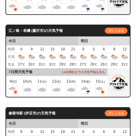
江ノ島・表磯 (藤沢市)の天気予報
詳しくみる
今日
明日
時間
6
9
12
15
18
21
0
3
6
9
12
天気
27
30
31
31
29
28
27
26
26
29
31
気温
℃
℃
℃
℃
℃
℃
℃
℃
℃
℃
℃
7日間天気予報
14日間先までの天気予報を見る
9
10
11
12
13
14
15
(日)
(月)
(火)
(水)
(木)
(金)
(土)
修善寺駅 (伊豆市)の天気予報
詳しくみる
今日
明日
時間
6
9
12
15
18
21
0
3
6
9
12