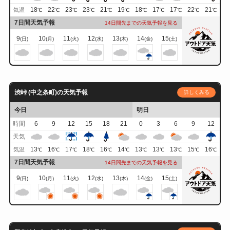
18
22
23
23
21
19
18
17
17
22
21
気温
℃
℃
℃
℃
℃
℃
℃
℃
℃
℃
℃
7日間天気予報
14日間先までの天気予報を見る
9
10
11
12
13
14
15
(日)
(月)
(火)
(水)
(木)
(金)
(土)
渋峠 (中之条町)の天気予報
詳しくみる
今日
明日
時間
6
9
12
15
18
21
0
3
6
9
12
天気
13
16
17
18
16
14
13
13
13
15
16
気温
℃
℃
℃
℃
℃
℃
℃
℃
℃
℃
℃
7日間天気予報
14日間先までの天気予報を見る
9
10
11
12
13
14
15
(日)
(月)
(火)
(水)
(木)
(金)
(土)