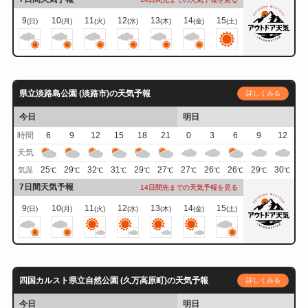
9
10
11
12
13
14
15
(日)
(月)
(火)
(水)
(木)
(金)
(土)
県立淡路島公園 (淡路市)の天気予報
詳しくみる
今日
明日
時間
6
9
12
15
18
21
0
3
6
9
12
天気
25
29
32
31
29
27
27
26
26
29
30
気温
℃
℃
℃
℃
℃
℃
℃
℃
℃
℃
℃
7日間天気予報
14日間先までの天気予報を見る
9
10
11
12
13
14
15
(日)
(月)
(火)
(水)
(木)
(金)
(土)
四国カルスト県立自然公園 (久万高原町)の天気予報
詳しくみる
今日
明日