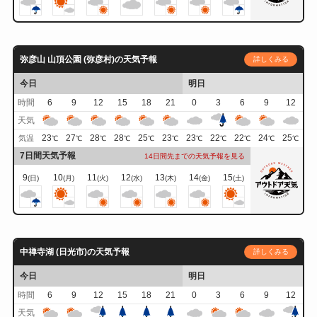
弥彦山 山頂公園 (弥彦村)の天気予報
詳しくみる
今日
明日
時間
6
9
12
15
18
21
0
3
6
9
12
天気
23
27
28
28
25
23
23
22
22
24
25
気温
℃
℃
℃
℃
℃
℃
℃
℃
℃
℃
℃
7日間天気予報
14日間先までの天気予報を見る
9
10
11
12
13
14
15
(日)
(月)
(火)
(水)
(木)
(金)
(土)
中禅寺湖 (日光市)の天気予報
詳しくみる
今日
明日
時間
6
9
12
15
18
21
0
3
6
9
12
天気