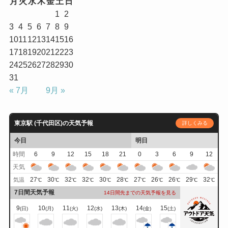
月
火
水
木
金
土
日
1
2
3
4
5
6
7
8
9
10
11
12
13
14
15
16
17
18
19
20
21
22
23
24
25
26
27
28
29
30
31
« 7月
9月 »
東京駅 (千代田区)の天気予報
詳しくみる
今日
明日
時間
6
9
12
15
18
21
0
3
6
9
12
天気
27
30
32
32
30
28
27
26
26
29
32
気温
℃
℃
℃
℃
℃
℃
℃
℃
℃
℃
℃
7日間天気予報
14日間先までの天気予報を見る
9
10
11
12
13
14
15
(日)
(月)
(火)
(水)
(木)
(金)
(土)