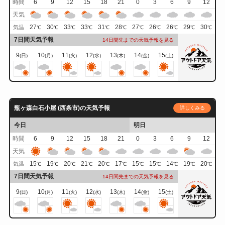
時間
6
9
12
15
18
21
0
3
6
9
12
天気
27
30
33
33
31
28
27
26
26
29
30
気温
℃
℃
℃
℃
℃
℃
℃
℃
℃
℃
℃
7日間天気予報
14日間先までの天気予報を見る
9
10
11
12
13
14
15
(日)
(月)
(火)
(水)
(木)
(金)
(土)
瓶ヶ森白石小屋 (西条市)の天気予報
詳しくみる
今日
明日
時間
6
9
12
15
18
21
0
3
6
9
12
天気
15
19
20
21
20
17
15
15
14
19
20
気温
℃
℃
℃
℃
℃
℃
℃
℃
℃
℃
℃
7日間天気予報
14日間先までの天気予報を見る
9
10
11
12
13
14
15
(日)
(月)
(火)
(水)
(木)
(金)
(土)