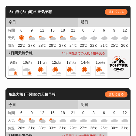
大山寺 (大山町)の天気予報
詳しくみる
今日
明日
時間
6
9
12
15
18
21
0
3
6
9
12
天気
22
27
28
28
27
24
23
22
21
25
26
気温
℃
℃
℃
℃
℃
℃
℃
℃
℃
℃
℃
7日間天気予報
14日間先までの天気予報を見る
9
10
11
12
13
14
15
(日)
(月)
(火)
(水)
(木)
(金)
(土)
角島大橋 (下関市)の天気予報
詳しくみる
今日
明日
時間
6
9
12
15
18
21
0
3
6
9
12
天気
26
31
33
33
31
29
27
26
25
30
31
気温
℃
℃
℃
℃
℃
℃
℃
℃
℃
℃
℃
7日間天気予報
14日間先までの天気予報を見る