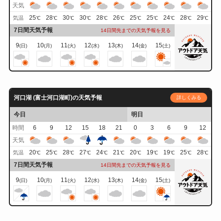
天気
25
28
30
30
28
26
25
25
24
28
29
気温
℃
℃
℃
℃
℃
℃
℃
℃
℃
℃
℃
7日間天気予報
14日間先までの天気予報を見る
9
10
11
12
13
14
15
(日)
(月)
(火)
(水)
(木)
(金)
(土)
河口湖 (富士河口湖町)の天気予報
詳しくみる
今日
明日
時間
6
9
12
15
18
21
0
3
6
9
12
天気
20
25
28
27
24
21
20
19
19
25
28
気温
℃
℃
℃
℃
℃
℃
℃
℃
℃
℃
℃
7日間天気予報
14日間先までの天気予報を見る
9
10
11
12
13
14
15
(日)
(月)
(火)
(水)
(木)
(金)
(土)