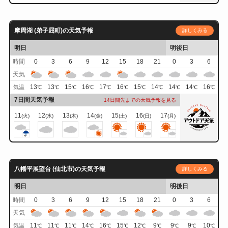
摩周湖 (弟子屈町)の天気予報
詳しくみる
明日
明後日
時間
0
3
6
9
12
15
18
21
0
3
6
天気
13
13
15
16
17
16
15
14
14
14
16
気温
℃
℃
℃
℃
℃
℃
℃
℃
℃
℃
℃
7日間天気予報
14日間先までの天気予報を見る
11
12
13
14
15
16
17
(火)
(水)
(木)
(金)
(土)
(日)
(月)
八幡平展望台 (仙北市)の天気予報
詳しくみる
明日
明後日
時間
0
3
6
9
12
15
18
21
0
3
6
天気
11
11
11
14
16
15
12
9
9
9
10
気温
℃
℃
℃
℃
℃
℃
℃
℃
℃
℃
℃