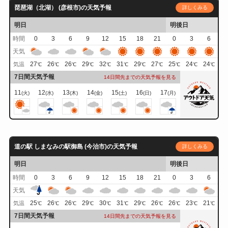
琵琶湖（北湖） (彦根市)の天気予報
詳しくみる
明日
明後日
時間
0
3
6
9
12
15
18
21
0
3
6
天気
27
26
26
29
32
31
29
27
25
24
24
気温
℃
℃
℃
℃
℃
℃
℃
℃
℃
℃
℃
7日間天気予報
14日間先までの天気予報を見る
11
12
13
14
15
16
17
(火)
(水)
(木)
(金)
(土)
(日)
(月)
道の駅 しまなみの駅御島 (今治市)の天気予報
詳しくみる
明日
明後日
時間
0
3
6
9
12
15
18
21
0
3
6
天気
25
26
26
29
30
31
29
26
26
23
21
気温
℃
℃
℃
℃
℃
℃
℃
℃
℃
℃
℃
7日間天気予報
14日間先までの天気予報を見る