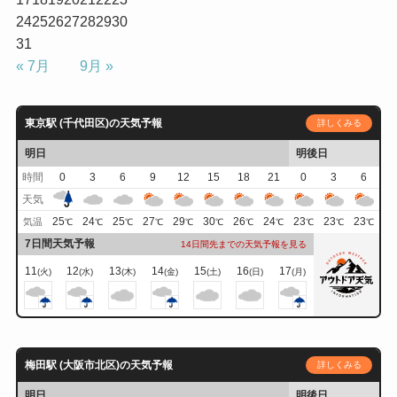
24
25
26
27
28
29
30
31
« 7月
9月 »
東京駅 (千代田区)の天気予報
詳しくみる
明日
明後日
時間
0
3
6
9
12
15
18
21
0
3
6
天気
25
24
25
27
29
30
26
24
23
23
23
気温
℃
℃
℃
℃
℃
℃
℃
℃
℃
℃
℃
7日間天気予報
14日間先までの天気予報を見る
11
12
13
14
15
16
17
(火)
(水)
(木)
(金)
(土)
(日)
(月)
梅田駅 (大阪市北区)の天気予報
詳しくみる
明日
明後日