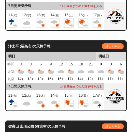
7日間天気予報
14日間先までの天気予報を見る
11
12
13
14
15
16
17
(火)
(水)
(木)
(金)
(土)
(日)
(月)
浄土平 (福島市)の天気予報
詳しくみる
明日
明後日
時間
0
3
6
9
12
15
18
21
0
3
6
天気
14
13
13
16
16
17
14
12
11
11
11
気温
℃
℃
℃
℃
℃
℃
℃
℃
℃
℃
℃
7日間天気予報
14日間先までの天気予報を見る
11
12
13
14
15
16
17
(火)
(水)
(木)
(金)
(土)
(日)
(月)
弥彦山 山頂公園 (弥彦村)の天気予報
詳しくみる