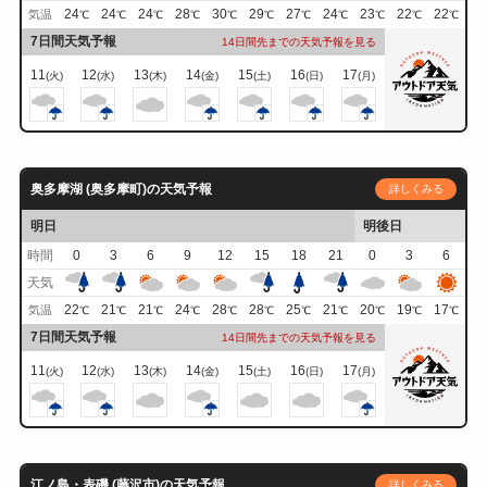
24
24
24
28
30
29
27
24
23
22
22
気温
℃
℃
℃
℃
℃
℃
℃
℃
℃
℃
℃
7日間天気予報
14日間先までの天気予報を見る
11
12
13
14
15
16
17
(火)
(水)
(木)
(金)
(土)
(日)
(月)
奥多摩湖 (奥多摩町)の天気予報
詳しくみる
明日
明後日
時間
0
3
6
9
12
15
18
21
0
3
6
天気
22
21
21
24
28
28
25
21
20
19
17
気温
℃
℃
℃
℃
℃
℃
℃
℃
℃
℃
℃
7日間天気予報
14日間先までの天気予報を見る
11
12
13
14
15
16
17
(火)
(水)
(木)
(金)
(土)
(日)
(月)
江ノ島・表磯 (藤沢市)の天気予報
詳しくみる