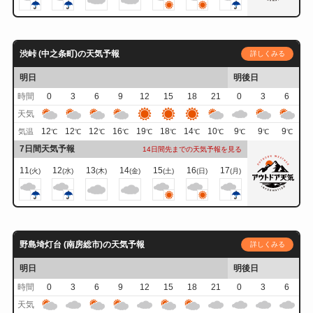
渋峠 (中之条町)の天気予報
詳しくみる
明日
明後日
時間
0
3
6
9
12
15
18
21
0
3
6
天気
12
12
12
16
19
18
14
10
9
9
9
気温
℃
℃
℃
℃
℃
℃
℃
℃
℃
℃
℃
7日間天気予報
14日間先までの天気予報を見る
11
12
13
14
15
16
17
(火)
(水)
(木)
(金)
(土)
(日)
(月)
野島埼灯台 (南房総市)の天気予報
詳しくみる
明日
明後日
時間
0
3
6
9
12
15
18
21
0
3
6
天気