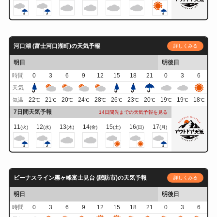
河口湖 (富士河口湖町)の天気予報
詳しくみる
明日
明後日
時間
0
3
6
9
12
15
18
21
0
3
6
天気
22
21
20
24
28
26
23
20
19
19
18
気温
℃
℃
℃
℃
℃
℃
℃
℃
℃
℃
℃
7日間天気予報
14日間先までの天気予報を見る
11
12
13
14
15
16
17
(火)
(水)
(木)
(金)
(土)
(日)
(月)
ビーナスライン霧ヶ峰富士見台 (諏訪市)の天気予報
詳しくみる
明日
明後日
時間
0
3
6
9
12
15
18
21
0
3
6