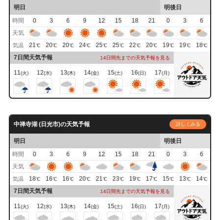
明日
明後日
時間
0
3
6
9
12
15
18
21
0
3
6
天気
21
20
20
24
25
25
22
20
19
19
18
気温
℃
℃
℃
℃
℃
℃
℃
℃
℃
℃
℃
7日間天気予報
14日間先までの天気予報を見る
11
12
13
14
15
16
17
(火)
(水)
(木)
(金)
(土)
(日)
(月)
中禅寺湖 (日光市)の天気予報
詳しくみる
明日
明後日
時間
0
3
6
9
12
15
18
21
0
3
6
天気
18
16
16
20
21
23
19
17
15
13
14
気温
℃
℃
℃
℃
℃
℃
℃
℃
℃
℃
℃
7日間天気予報
14日間先までの天気予報を見る
11
12
13
14
15
16
17
(火)
(水)
(木)
(金)
(土)
(日)
(月)