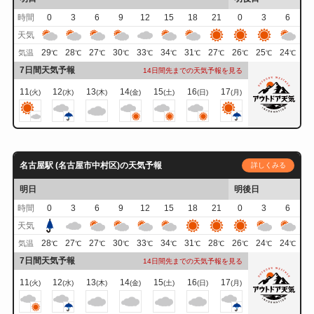
時間
0
3
6
9
12
15
18
21
0
3
6
天気
29
28
27
30
33
34
31
27
26
25
24
気温
℃
℃
℃
℃
℃
℃
℃
℃
℃
℃
℃
7日間天気予報
14日間先までの天気予報を見る
11
12
13
14
15
16
17
(火)
(水)
(木)
(金)
(土)
(日)
(月)
名古屋駅 (名古屋市中村区)の天気予報
詳しくみる
明日
明後日
時間
0
3
6
9
12
15
18
21
0
3
6
天気
28
27
27
30
33
34
31
28
26
24
24
気温
℃
℃
℃
℃
℃
℃
℃
℃
℃
℃
℃
7日間天気予報
14日間先までの天気予報を見る
11
12
13
14
15
16
17
(火)
(水)
(木)
(金)
(土)
(日)
(月)