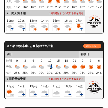
天気
16
16
16
19
23
25
21
16
13
12
12
気温
℃
℃
℃
℃
℃
℃
℃
℃
℃
℃
℃
7日間天気予報
14日間先までの天気予報を見る
11
12
13
14
15
16
17
(火)
(水)
(木)
(金)
(土)
(日)
(月)
道の駅 伊勢志摩 (志摩市)の天気予報
詳しくみる
明日
明後日
時間
0
3
6
9
12
15
18
21
0
3
6
天気
25
25
26
29
30
30
29
26
24
23
24
気温
℃
℃
℃
℃
℃
℃
℃
℃
℃
℃
℃
7日間天気予報
14日間先までの天気予報を見る
11
12
13
14
15
16
17
(火)
(水)
(木)
(金)
(土)
(日)
(月)