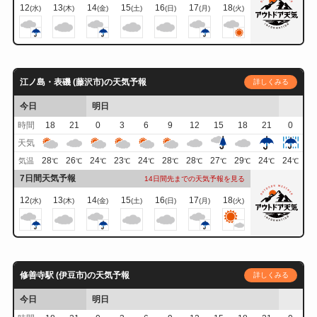
12
13
14
15
16
17
18
(水)
(木)
(金)
(土)
(日)
(月)
(火)
江ノ島・表磯 (藤沢市)の天気予報
詳しくみる
今日
明日
時間
18
21
0
3
6
9
12
15
18
21
0
天気
28
26
24
23
24
28
28
27
29
24
24
気温
℃
℃
℃
℃
℃
℃
℃
℃
℃
℃
℃
7日間天気予報
14日間先までの天気予報を見る
12
13
14
15
16
17
18
(水)
(木)
(金)
(土)
(日)
(月)
(火)
修善寺駅 (伊豆市)の天気予報
詳しくみる
今日
明日