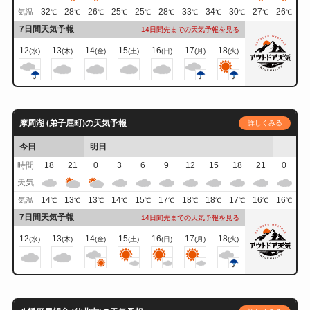
32
28
26
25
25
28
33
34
30
27
26
気温
℃
℃
℃
℃
℃
℃
℃
℃
℃
℃
℃
7日間天気予報
14日間先までの天気予報を見る
12
13
14
15
16
17
18
(水)
(木)
(金)
(土)
(日)
(月)
(火)
摩周湖 (弟子屈町)の天気予報
詳しくみる
今日
明日
時間
18
21
0
3
6
9
12
15
18
21
0
天気
14
13
13
14
15
17
18
18
17
16
16
気温
℃
℃
℃
℃
℃
℃
℃
℃
℃
℃
℃
7日間天気予報
14日間先までの天気予報を見る
12
13
14
15
16
17
18
(水)
(木)
(金)
(土)
(日)
(月)
(火)