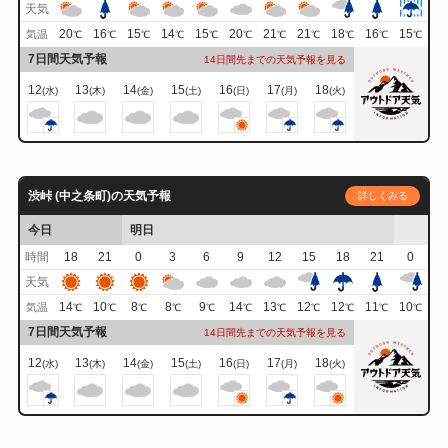
天気
20
16
15
14
15
20
21
21
18
16
15
気温
℃
℃
℃
℃
℃
℃
℃
℃
℃
℃
℃
7日間天気予報
14日間先までの天気予報を見る
12
13
14
15
16
17
18
(水)
(木)
(金)
(土)
(日)
(月)
(火)
渋峠 (中之条町)の天気予報
詳しくみる
今日
明日
時間
18
21
0
3
6
9
12
15
18
21
0
天気
14
10
8
8
9
14
13
12
12
11
10
気温
℃
℃
℃
℃
℃
℃
℃
℃
℃
℃
℃
7日間天気予報
14日間先までの天気予報を見る
12
13
14
15
16
17
18
(水)
(木)
(金)
(土)
(日)
(月)
(火)