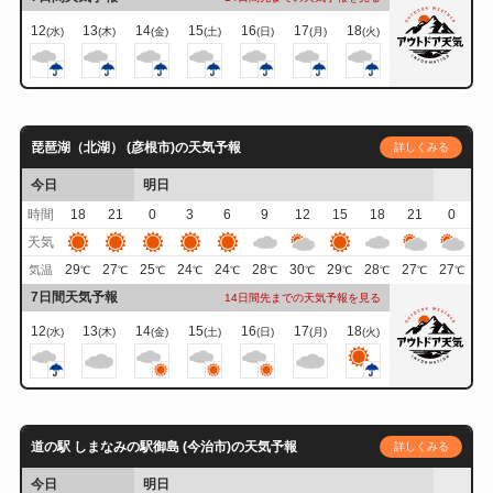
12
13
14
15
16
17
18
(水)
(木)
(金)
(土)
(日)
(月)
(火)
琵琶湖（北湖） (彦根市)の天気予報
詳しくみる
今日
明日
時間
18
21
0
3
6
9
12
15
18
21
0
天気
29
27
25
24
24
28
30
29
28
27
27
気温
℃
℃
℃
℃
℃
℃
℃
℃
℃
℃
℃
7日間天気予報
14日間先までの天気予報を見る
12
13
14
15
16
17
18
(水)
(木)
(金)
(土)
(日)
(月)
(火)
道の駅 しまなみの駅御島 (今治市)の天気予報
詳しくみる
今日
明日