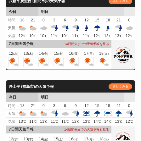
八幡平展望台 (仙北市)の天気予報
詳しくみる
今日
明日
時間
18
21
0
3
6
9
12
15
18
21
0
天気
12
10
10
11
10
11
11
12
13
13
12
気温
℃
℃
℃
℃
℃
℃
℃
℃
℃
℃
℃
7日間天気予報
14日間先までの天気予報を見る
12
13
14
15
16
17
18
(水)
(木)
(金)
(土)
(日)
(月)
(火)
浄土平 (福島市)の天気予報
詳しくみる
今日
明日
時間
18
21
0
3
6
9
12
15
18
21
0
天気
13
11
11
11
11
12
13
14
14
13
12
気温
℃
℃
℃
℃
℃
℃
℃
℃
℃
℃
℃
7日間天気予報
14日間先までの天気予報を見る
12
13
14
15
16
17
18
(水)
(木)
(金)
(土)
(日)
(月)
(火)