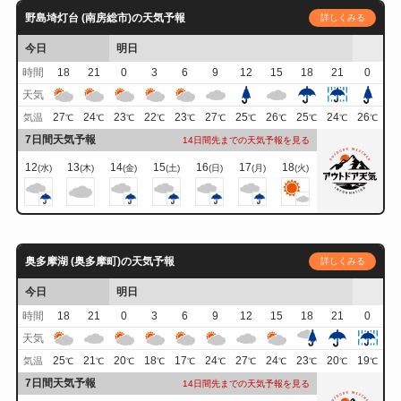
野島埼灯台 (南房総市)の天気予報
詳しくみる
今日
明日
時間
18
21
0
3
6
9
12
15
18
21
0
天気
27
24
23
22
23
27
25
26
25
24
26
気温
℃
℃
℃
℃
℃
℃
℃
℃
℃
℃
℃
7日間天気予報
14日間先までの天気予報を見る
12
13
14
15
16
17
18
(水)
(木)
(金)
(土)
(日)
(月)
(火)
奥多摩湖 (奥多摩町)の天気予報
詳しくみる
今日
明日
時間
18
21
0
3
6
9
12
15
18
21
0
天気
25
21
20
18
17
24
27
24
23
20
19
気温
℃
℃
℃
℃
℃
℃
℃
℃
℃
℃
℃
7日間天気予報
14日間先までの天気予報を見る