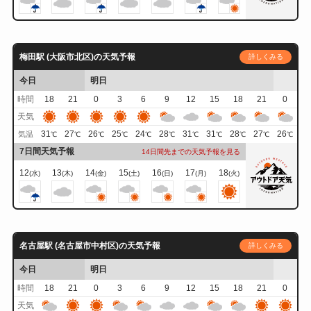
梅田駅 (大阪市北区)の天気予報
詳しくみる
今日
明日
時間
18
21
0
3
6
9
12
15
18
21
0
天気
31
27
26
25
24
28
31
31
28
27
26
気温
℃
℃
℃
℃
℃
℃
℃
℃
℃
℃
℃
7日間天気予報
14日間先までの天気予報を見る
12
13
14
15
16
17
18
(水)
(木)
(金)
(土)
(日)
(月)
(火)
名古屋駅 (名古屋市中村区)の天気予報
詳しくみる
今日
明日
時間
18
21
0
3
6
9
12
15
18
21
0
天気