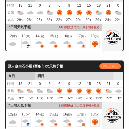
時間
18
21
0
3
6
9
12
15
18
21
0
天気
29
26
25
23
22
27
29
30
29
24
22
気温
℃
℃
℃
℃
℃
℃
℃
℃
℃
℃
℃
7日間天気予報
14日間先までの天気予報を見る
12
13
14
15
16
17
18
(水)
(木)
(金)
(土)
(日)
(月)
(火)
瓶ヶ森白石小屋 (西条市)の天気予報
詳しくみる
今日
明日
時間
18
21
0
3
6
9
12
15
18
21
0
天気
19
15
15
13
12
16
19
20
19
15
13
気温
℃
℃
℃
℃
℃
℃
℃
℃
℃
℃
℃
7日間天気予報
14日間先までの天気予報を見る
12
13
14
15
16
17
18
(水)
(木)
(金)
(土)
(日)
(月)
(火)