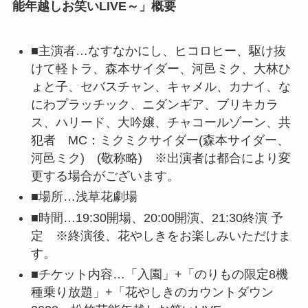
能年越しお笑いLIVE～」概要
■主演者…なすなかにし、ヒコロヒー、駆け抜
けて軽トラ、森本サイダー、河邑ミク、大林ひ
ょと子、セバスチャン、キャメル、カナイ、な
にわプラッチック、ニダンギア、ブリキカラ
ス、ハリード、大吟嬢、チャコールゾーン、共
犯者 MC：ミクミクサイダー(森本サイダー、
河邑ミク) (敬称略) ※出演者は都合により変
更する場合がございます。
■場所…浅草花劇場
■時間…19:30開場、20:00開演、21:30終演 予
定 ※終演後、花やしきをお楽しみいただけま
す。
■チケット内容…「入園」+「のりもの限定8機
種乗り放題」+「花やしきのカウントダウン