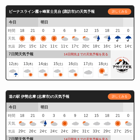
ビーナスライン霧ヶ峰富士見台 (諏訪市)の天気予報
詳しくみる
今日
明日
時間
18
21
0
3
6
9
12
15
18
21
0
天気
20
15
12
11
11
17
20
18
16
14
14
気温
℃
℃
℃
℃
℃
℃
℃
℃
℃
℃
℃
7日間天気予報
14日間先までの天気予報を見る
12
13
14
15
16
17
18
(水)
(木)
(金)
(土)
(日)
(月)
(火)
道の駅 伊勢志摩 (志摩市)の天気予報
詳しくみる
今日
明日
時間
18
21
0
3
6
9
12
15
18
21
0
天気
29
26
24
24
24
28
31
33
29
27
25
気温
℃
℃
℃
℃
℃
℃
℃
℃
℃
℃
℃
7日間天気予報
14日間先までの天気予報を見る