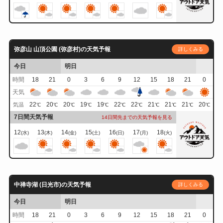
弥彦山 山頂公園 (弥彦村)の天気予報
詳しくみる
今日
明日
時間
18
21
0
3
6
9
12
15
18
21
0
天気
22
20
20
19
19
22
22
21
21
21
20
気温
℃
℃
℃
℃
℃
℃
℃
℃
℃
℃
℃
7日間天気予報
14日間先までの天気予報を見る
12
13
14
15
16
17
18
(水)
(木)
(金)
(土)
(日)
(月)
(火)
中禅寺湖 (日光市)の天気予報
詳しくみる
今日
明日
時間
18
21
0
3
6
9
12
15
18
21
0