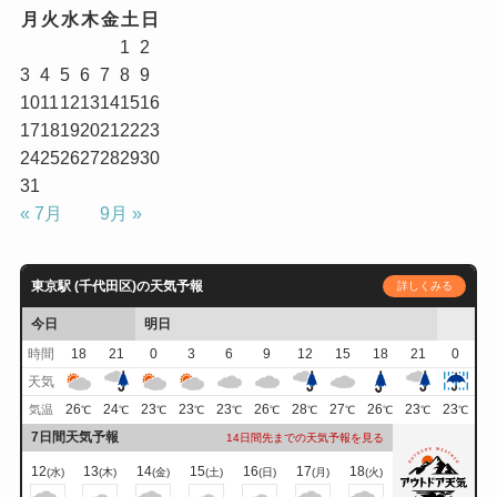
月
火
水
木
金
土
日
1
2
3
4
5
6
7
8
9
10
11
12
13
14
15
16
17
18
19
20
21
22
23
24
25
26
27
28
29
30
31
« 7月
9月 »
東京駅 (千代田区)の天気予報
詳しくみる
今日
明日
時間
18
21
0
3
6
9
12
15
18
21
0
天気
26
24
23
23
23
26
28
27
26
23
23
気温
℃
℃
℃
℃
℃
℃
℃
℃
℃
℃
℃
7日間天気予報
14日間先までの天気予報を見る
12
13
14
15
16
17
18
(水)
(木)
(金)
(土)
(日)
(月)
(火)