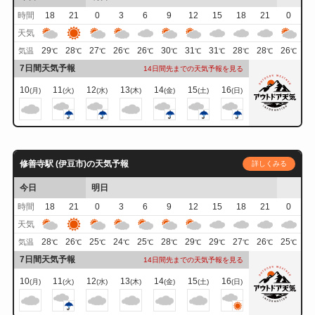
時間
18
21
0
3
6
9
12
15
18
21
0
天気
29
28
27
26
26
30
31
31
28
28
26
気温
℃
℃
℃
℃
℃
℃
℃
℃
℃
℃
℃
7日間天気予報
14日間先までの天気予報を見る
10
11
12
13
14
15
16
(月)
(火)
(水)
(木)
(金)
(土)
(日)
修善寺駅 (伊豆市)の天気予報
詳しくみる
今日
明日
時間
18
21
0
3
6
9
12
15
18
21
0
天気
28
26
25
24
25
28
29
29
27
26
25
気温
℃
℃
℃
℃
℃
℃
℃
℃
℃
℃
℃
7日間天気予報
14日間先までの天気予報を見る
10
11
12
13
14
15
16
(月)
(火)
(水)
(木)
(金)
(土)
(日)