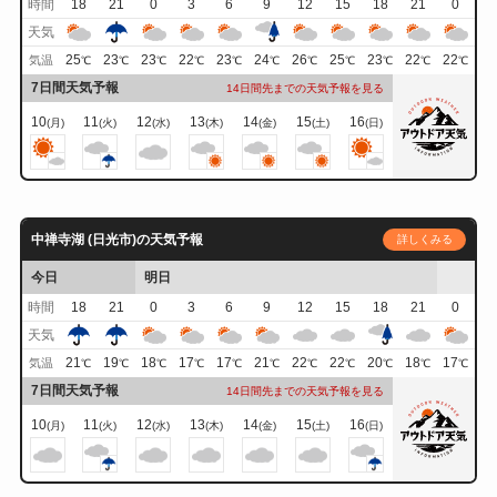
時間
18
21
0
3
6
9
12
15
18
21
0
天気
25
23
23
22
23
24
26
25
23
22
22
気温
℃
℃
℃
℃
℃
℃
℃
℃
℃
℃
℃
7日間天気予報
14日間先までの天気予報を見る
10
11
12
13
14
15
16
(月)
(火)
(水)
(木)
(金)
(土)
(日)
中禅寺湖 (日光市)の天気予報
詳しくみる
今日
明日
時間
18
21
0
3
6
9
12
15
18
21
0
天気
21
19
18
17
17
21
22
22
20
18
17
気温
℃
℃
℃
℃
℃
℃
℃
℃
℃
℃
℃
7日間天気予報
14日間先までの天気予報を見る
10
11
12
13
14
15
16
(月)
(火)
(水)
(木)
(金)
(土)
(日)