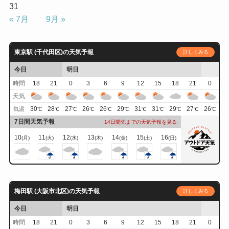
31
« 7月
9月 »
東京駅 (千代田区)の天気予報
詳しくみる
今日
明日
時間
18
21
0
3
6
9
12
15
18
21
0
天気
30
28
27
26
26
29
31
31
29
27
26
気温
℃
℃
℃
℃
℃
℃
℃
℃
℃
℃
℃
7日間天気予報
14日間先までの天気予報を見る
10
11
12
13
14
15
16
(月)
(火)
(水)
(木)
(金)
(土)
(日)
梅田駅 (大阪市北区)の天気予報
詳しくみる
今日
明日
時間
18
21
0
3
6
9
12
15
18
21
0