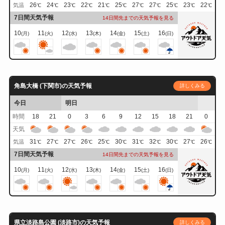
26
24
23
22
21
25
27
27
25
23
22
気温
℃
℃
℃
℃
℃
℃
℃
℃
℃
℃
℃
7日間天気予報
14日間先までの天気予報を見る
10
11
12
13
14
15
16
(月)
(火)
(水)
(木)
(金)
(土)
(日)
角島大橋 (下関市)の天気予報
詳しくみる
今日
明日
時間
18
21
0
3
6
9
12
15
18
21
0
天気
31
27
27
26
25
30
31
32
30
27
26
気温
℃
℃
℃
℃
℃
℃
℃
℃
℃
℃
℃
7日間天気予報
14日間先までの天気予報を見る
10
11
12
13
14
15
16
(月)
(火)
(水)
(木)
(金)
(土)
(日)
県立淡路島公園 (淡路市)の天気予報
詳しくみる