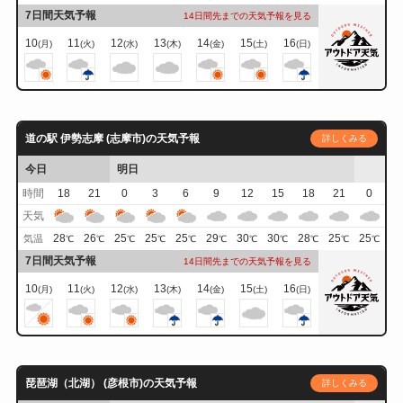
7日間天気予報
14日間先までの天気予報を見る
10
11
12
13
14
15
16
(月)
(火)
(水)
(木)
(金)
(土)
(日)
道の駅 伊勢志摩 (志摩市)の天気予報
詳しくみる
今日
明日
時間
18
21
0
3
6
9
12
15
18
21
0
天気
28
26
25
25
25
29
30
30
28
25
25
気温
℃
℃
℃
℃
℃
℃
℃
℃
℃
℃
℃
7日間天気予報
14日間先までの天気予報を見る
10
11
12
13
14
15
16
(月)
(火)
(水)
(木)
(金)
(土)
(日)
琵琶湖（北湖） (彦根市)の天気予報
詳しくみる