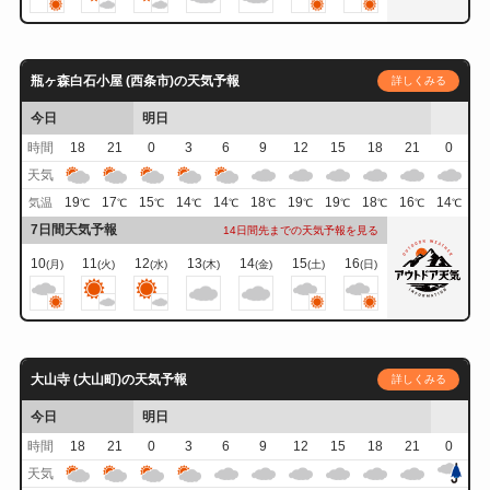
瓶ヶ森白石小屋 (西条市)の天気予報
詳しくみる
今日
明日
時間
18
21
0
3
6
9
12
15
18
21
0
天気
19
17
15
14
14
18
19
19
18
16
14
気温
℃
℃
℃
℃
℃
℃
℃
℃
℃
℃
℃
7日間天気予報
14日間先までの天気予報を見る
10
11
12
13
14
15
16
(月)
(火)
(水)
(木)
(金)
(土)
(日)
大山寺 (大山町)の天気予報
詳しくみる
今日
明日
時間
18
21
0
3
6
9
12
15
18
21
0
天気