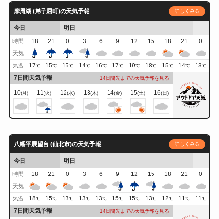
摩周湖 (弟子屈町)の天気予報
詳しくみる
今日
明日
時間
18
21
0
3
6
9
12
15
18
21
0
天気
17
15
15
14
16
17
19
18
15
14
13
気温
℃
℃
℃
℃
℃
℃
℃
℃
℃
℃
℃
7日間天気予報
14日間先までの天気予報を見る
10
11
12
13
14
15
16
(月)
(火)
(水)
(木)
(金)
(土)
(日)
八幡平展望台 (仙北市)の天気予報
詳しくみる
今日
明日
時間
18
21
0
3
6
9
12
15
18
21
0
天気
18
15
13
13
13
15
15
13
12
11
11
気温
℃
℃
℃
℃
℃
℃
℃
℃
℃
℃
℃
7日間天気予報
14日間先までの天気予報を見る