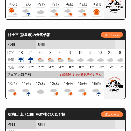
10
11
12
13
14
15
16
(月)
(火)
(水)
(木)
(金)
(土)
(日)
浄土平 (福島市)の天気予報
詳しくみる
今日
明日
時間
18
21
0
3
6
9
12
15
18
21
0
天気
18
16
15
14
14
18
18
18
17
15
15
気温
℃
℃
℃
℃
℃
℃
℃
℃
℃
℃
℃
7日間天気予報
14日間先までの天気予報を見る
10
11
12
13
14
15
16
(月)
(火)
(水)
(木)
(金)
(土)
(日)
弥彦山 山頂公園 (弥彦村)の天気予報
詳しくみる
今日
明日