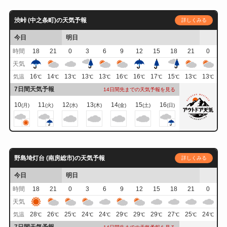
渋峠 (中之条町)の天気予報
詳しくみる
今日
明日
時間
18
21
0
3
6
9
12
15
18
21
0
天気
16
14
13
13
13
16
16
17
15
13
13
気温
℃
℃
℃
℃
℃
℃
℃
℃
℃
℃
℃
7日間天気予報
14日間先までの天気予報を見る
10
11
12
13
14
15
16
(月)
(火)
(水)
(木)
(金)
(土)
(日)
野島埼灯台 (南房総市)の天気予報
詳しくみる
今日
明日
時間
18
21
0
3
6
9
12
15
18
21
0
天気
28
26
25
24
24
29
29
29
27
25
24
気温
℃
℃
℃
℃
℃
℃
℃
℃
℃
℃
℃