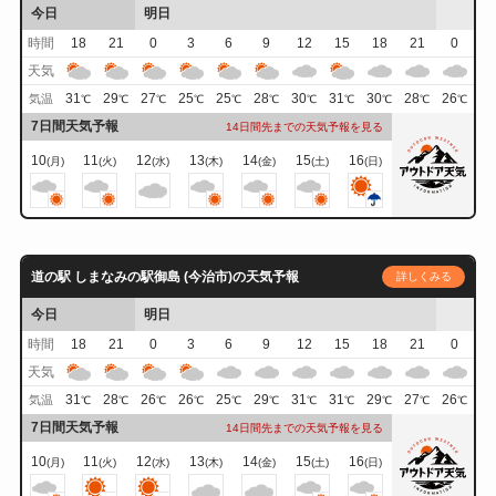
今日
明日
時間
18
21
0
3
6
9
12
15
18
21
0
天気
31
29
27
25
25
28
30
31
30
28
26
気温
℃
℃
℃
℃
℃
℃
℃
℃
℃
℃
℃
7日間天気予報
14日間先までの天気予報を見る
10
11
12
13
14
15
16
(月)
(火)
(水)
(木)
(金)
(土)
(日)
道の駅 しまなみの駅御島 (今治市)の天気予報
詳しくみる
今日
明日
時間
18
21
0
3
6
9
12
15
18
21
0
天気
31
28
26
26
25
29
31
31
29
27
26
気温
℃
℃
℃
℃
℃
℃
℃
℃
℃
℃
℃
7日間天気予報
14日間先までの天気予報を見る
10
11
12
13
14
15
16
(月)
(火)
(水)
(木)
(金)
(土)
(日)