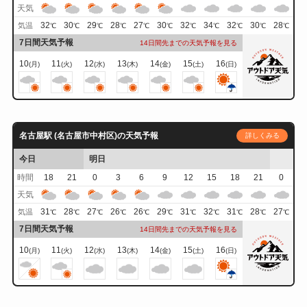
天気
32
30
29
28
27
30
32
34
32
30
28
気温
℃
℃
℃
℃
℃
℃
℃
℃
℃
℃
℃
7日間天気予報
14日間先までの天気予報を見る
10
11
12
13
14
15
16
(月)
(火)
(水)
(木)
(金)
(土)
(日)
名古屋駅 (名古屋市中村区)の天気予報
詳しくみる
今日
明日
時間
18
21
0
3
6
9
12
15
18
21
0
天気
31
28
27
26
26
29
31
32
31
28
27
気温
℃
℃
℃
℃
℃
℃
℃
℃
℃
℃
℃
7日間天気予報
14日間先までの天気予報を見る
10
11
12
13
14
15
16
(月)
(火)
(水)
(木)
(金)
(土)
(日)