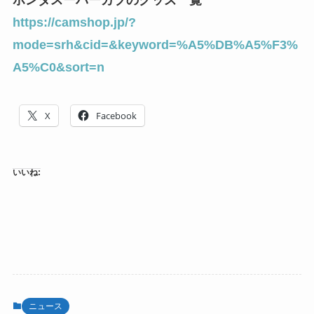
https://camshop.jp/?
mode=srh&cid=&keyword=%A5%DB%A5%F3%
A5%C0&sort=n
X
Facebook
いいね:
ニュース