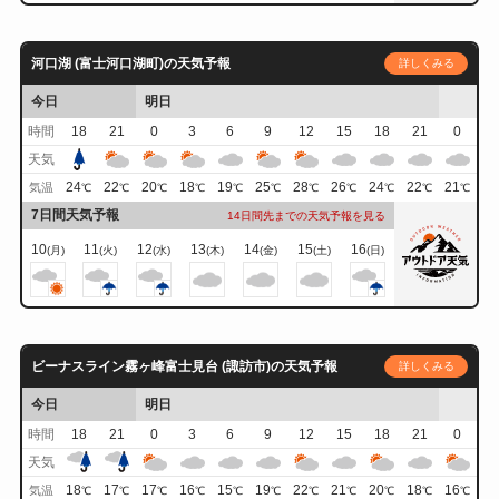
河口湖 (富士河口湖町)の天気予報
詳しくみる
今日
明日
時間
18
21
0
3
6
9
12
15
18
21
0
天気
24
22
20
18
19
25
28
26
24
22
21
気温
℃
℃
℃
℃
℃
℃
℃
℃
℃
℃
℃
7日間天気予報
14日間先までの天気予報を見る
10
11
12
13
14
15
16
(月)
(火)
(水)
(木)
(金)
(土)
(日)
ビーナスライン霧ヶ峰富士見台 (諏訪市)の天気予報
詳しくみる
今日
明日
時間
18
21
0
3
6
9
12
15
18
21
0
天気
18
17
17
16
15
19
22
21
20
18
16
気温
℃
℃
℃
℃
℃
℃
℃
℃
℃
℃
℃