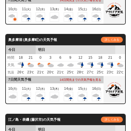
7日間天気予報
14日間先までの天気予報を見る
10
11
12
13
14
15
16
(月)
(火)
(水)
(木)
(金)
(土)
(日)
奥多摩湖 (奥多摩町)の天気予報
詳しくみる
今日
明日
時間
18
21
0
3
6
9
12
15
18
21
0
天気
26
23
21
20
21
25
28
27
25
23
22
気温
℃
℃
℃
℃
℃
℃
℃
℃
℃
℃
℃
7日間天気予報
14日間先までの天気予報を見る
10
11
12
13
14
15
16
(月)
(火)
(水)
(木)
(金)
(土)
(日)
江ノ島・表磯 (藤沢市)の天気予報
詳しくみる
今日
明日