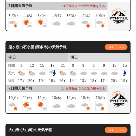
7日間天気予報
14日間先までの天気予報を見る
10
11
12
13
14
15
16
(月)
(火)
(水)
(木)
(金)
(土)
(日)
瓶ヶ森白石小屋 (西条市)の天気予報
詳しくみる
今日
明日
時間
9
12
15
18
21
0
3
6
9
12
15
天気
17
20
19
18
16
14
13
13
17
20
19
気温
℃
℃
℃
℃
℃
℃
℃
℃
℃
℃
℃
7日間天気予報
14日間先までの天気予報を見る
10
11
12
13
14
15
16
(月)
(火)
(水)
(木)
(金)
(土)
(日)
大山寺 (大山町)の天気予報
詳しくみる