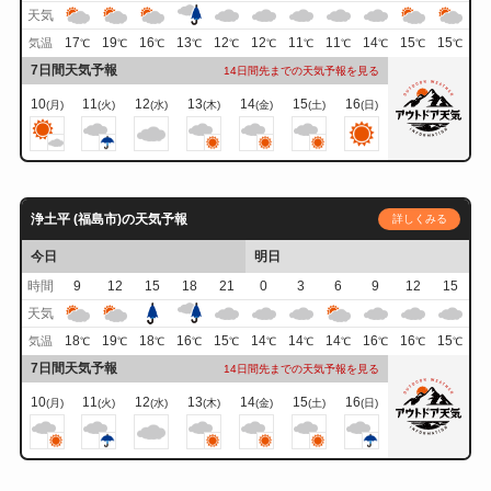
天気
17
19
16
13
12
12
11
11
14
15
15
気温
℃
℃
℃
℃
℃
℃
℃
℃
℃
℃
℃
7日間天気予報
14日間先までの天気予報を見る
10
11
12
13
14
15
16
(月)
(火)
(水)
(木)
(金)
(土)
(日)
浄土平 (福島市)の天気予報
詳しくみる
今日
明日
時間
9
12
15
18
21
0
3
6
9
12
15
天気
18
19
18
16
15
14
14
14
16
16
15
気温
℃
℃
℃
℃
℃
℃
℃
℃
℃
℃
℃
7日間天気予報
14日間先までの天気予報を見る
10
11
12
13
14
15
16
(月)
(火)
(水)
(木)
(金)
(土)
(日)