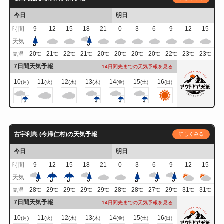
今日
明日
時間
9
12
15
18
21
0
3
6
9
12
15
天気
20
21
22
21
20
20
20
20
22
23
23
気温
℃
℃
℃
℃
℃
℃
℃
℃
℃
℃
℃
7日間天気予報
14日間先までの天気予報を見る
10
11
12
13
14
15
16
(月)
(火)
(水)
(木)
(金)
(土)
(日)
古宇利島 (今帰仁村)の天気予報
詳しくみる
今日
明日
時間
9
12
15
18
21
0
3
6
9
12
15
天気
28
29
29
29
29
28
28
27
29
31
31
気温
℃
℃
℃
℃
℃
℃
℃
℃
℃
℃
℃
7日間天気予報
14日間先までの天気予報を見る
10
11
12
13
14
15
16
(月)
(火)
(水)
(木)
(金)
(土)
(日)