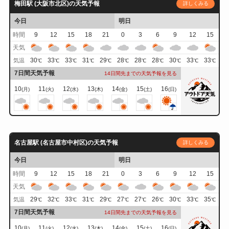
梅田駅 (大阪市北区)の天気予報
詳しくみる
今日
明日
時間
9
12
15
18
21
0
3
6
9
12
15
天気
30
33
33
31
29
28
28
28
30
33
33
気温
℃
℃
℃
℃
℃
℃
℃
℃
℃
℃
℃
7日間天気予報
14日間先までの天気予報を見る
10
11
12
13
14
15
16
(月)
(火)
(水)
(木)
(金)
(土)
(日)
名古屋駅 (名古屋市中村区)の天気予報
詳しくみる
今日
明日
時間
9
12
15
18
21
0
3
6
9
12
15
天気
29
32
33
31
29
27
27
26
30
33
35
気温
℃
℃
℃
℃
℃
℃
℃
℃
℃
℃
℃
7日間天気予報
14日間先までの天気予報を見る
10
11
12
13
14
15
16
(月)
(火)
(水)
(木)
(金)
(土)
(日)