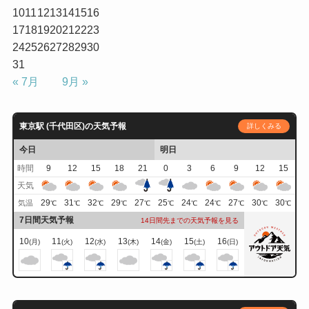
10
11
12
13
14
15
16
17
18
19
20
21
22
23
24
25
26
27
28
29
30
31
« 7月
9月 »
東京駅 (千代田区)の天気予報
詳しくみる
今日
明日
時間
9
12
15
18
21
0
3
6
9
12
15
天気
29
31
32
29
27
25
24
24
27
30
30
気温
℃
℃
℃
℃
℃
℃
℃
℃
℃
℃
℃
7日間天気予報
14日間先までの天気予報を見る
10
11
12
13
14
15
16
(月)
(火)
(水)
(木)
(金)
(土)
(日)