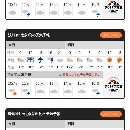
10
11
12
13
14
15
16
(月)
(火)
(水)
(木)
(金)
(土)
(日)
渋峠 (中之条町)の天気予報
詳しくみる
今日
明日
時間
9
12
15
18
21
0
3
6
9
12
15
天気
16
18
16
14
13
12
12
12
15
19
18
気温
℃
℃
℃
℃
℃
℃
℃
℃
℃
℃
℃
7日間天気予報
14日間先までの天気予報を見る
10
11
12
13
14
15
16
(月)
(火)
(水)
(木)
(金)
(土)
(日)
野島埼灯台 (南房総市)の天気予報
詳しくみる
今日
明日