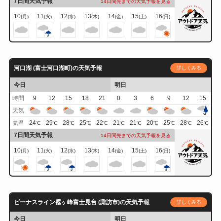
7日間天気予報
14日間先までの天気予報を見る
10
11
12
13
14
15
16
(月)
(火)
(水)
(木)
(金)
(土)
(日)
河口湖 (富士河口湖町)の天気予報
詳しくみる
今日
明日
時間
9
12
15
18
21
0
3
6
9
12
15
天気
24
29
28
25
22
21
21
20
25
28
26
気温
℃
℃
℃
℃
℃
℃
℃
℃
℃
℃
℃
7日間天気予報
14日間先までの天気予報を見る
10
11
12
13
14
15
16
(月)
(火)
(水)
(木)
(金)
(土)
(日)
ビーナスライン霧ヶ峰富士見台 (諏訪市)の天気予報
詳しくみる
今日
明日