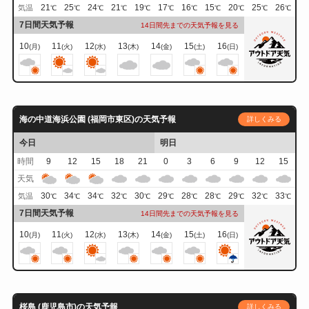
21
25
24
21
19
17
16
15
20
25
26
気温
℃
℃
℃
℃
℃
℃
℃
℃
℃
℃
℃
7日間天気予報
14日間先までの天気予報を見る
10
11
12
13
14
15
16
(月)
(火)
(水)
(木)
(金)
(土)
(日)
海の中道海浜公園 (福岡市東区)の天気予報
詳しくみる
今日
明日
時間
9
12
15
18
21
0
3
6
9
12
15
天気
30
34
34
32
30
29
28
28
29
32
33
気温
℃
℃
℃
℃
℃
℃
℃
℃
℃
℃
℃
7日間天気予報
14日間先までの天気予報を見る
10
11
12
13
14
15
16
(月)
(火)
(水)
(木)
(金)
(土)
(日)
桜島 (鹿児島市)の天気予報
詳しくみる