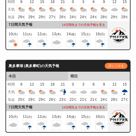
時間
9
12
15
18
21
0
3
6
9
12
15
天気
29
29
29
27
26
24
24
24
28
29
29
気温
℃
℃
℃
℃
℃
℃
℃
℃
℃
℃
℃
7日間天気予報
14日間先までの天気予報を見る
10
11
12
13
14
15
16
(月)
(火)
(水)
(木)
(金)
(土)
(日)
奥多摩湖 (奥多摩町)の天気予報
詳しくみる
今日
明日
時間
9
12
15
18
21
0
3
6
9
12
15
天気
25
29
29
26
23
22
21
21
24
28
27
気温
℃
℃
℃
℃
℃
℃
℃
℃
℃
℃
℃
7日間天気予報
14日間先までの天気予報を見る
10
11
12
13
14
15
16
(月)
(火)
(水)
(木)
(金)
(土)
(日)