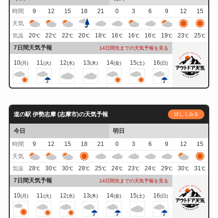
時間
9
12
15
18
21
0
3
6
9
12
15
天気
20
22
22
20
18
16
16
16
19
23
25
気温
℃
℃
℃
℃
℃
℃
℃
℃
℃
℃
℃
7日間天気予報
14日間先までの天気予報を見る
10
11
12
13
14
15
16
(月)
(火)
(水)
(木)
(金)
(土)
(日)
道の駅 伊勢志摩 (志摩市)の天気予報
詳しくみる
今日
明日
時間
9
12
15
18
21
0
3
6
9
12
15
天気
28
30
30
28
25
24
23
24
29
30
31
気温
℃
℃
℃
℃
℃
℃
℃
℃
℃
℃
℃
7日間天気予報
14日間先までの天気予報を見る
10
11
12
13
14
15
16
(月)
(火)
(水)
(木)
(金)
(土)
(日)