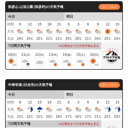
弥彦山 山頂公園 (弥彦村)の天気予報
詳しくみる
今日
明日
時間
9
12
15
18
21
0
3
6
9
12
15
天気
24
25
25
22
21
20
20
21
24
25
24
気温
℃
℃
℃
℃
℃
℃
℃
℃
℃
℃
℃
7日間天気予報
14日間先までの天気予報を見る
10
11
12
13
14
15
16
(月)
(火)
(水)
(木)
(金)
(土)
(日)
中禅寺湖 (日光市)の天気予報
詳しくみる
今日
明日
時間
9
12
15
18
21
0
3
6
9
12
15
天気
22
22
22
20
18
17
16
17
21
22
23
気温
℃
℃
℃
℃
℃
℃
℃
℃
℃
℃
℃
7日間天気予報
14日間先までの天気予報を見る