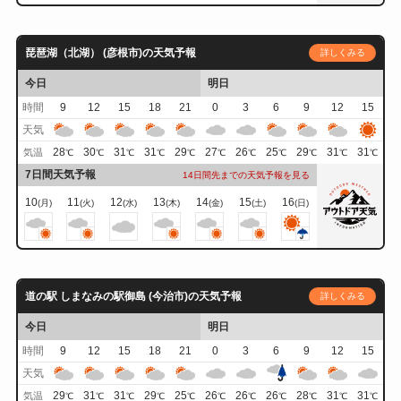
琵琶湖（北湖） (彦根市)の天気予報
詳しくみる
今日
明日
時間
9
12
15
18
21
0
3
6
9
12
15
天気
28
30
31
31
29
27
26
25
29
31
31
気温
℃
℃
℃
℃
℃
℃
℃
℃
℃
℃
℃
7日間天気予報
14日間先までの天気予報を見る
10
11
12
13
14
15
16
(月)
(火)
(水)
(木)
(金)
(土)
(日)
道の駅 しまなみの駅御島 (今治市)の天気予報
詳しくみる
今日
明日
時間
9
12
15
18
21
0
3
6
9
12
15
天気
29
31
31
29
25
26
26
26
28
31
31
気温
℃
℃
℃
℃
℃
℃
℃
℃
℃
℃
℃