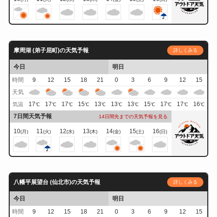
摩周湖 (弟子屈町)の天気予報
詳しくみる
今日
明日
時間
9
12
15
18
21
0
3
6
9
12
15
天気
17
17
17
15
13
13
13
15
17
17
16
気温
℃
℃
℃
℃
℃
℃
℃
℃
℃
℃
℃
7日間天気予報
14日間先までの天気予報を見る
10
11
12
13
14
15
16
(月)
(火)
(水)
(木)
(金)
(土)
(日)
八幡平展望台 (仙北市)の天気予報
詳しくみる
今日
明日
時間
9
12
15
18
21
0
3
6
9
12
15