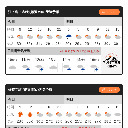
江ノ島・表磯 (藤沢市)の天気予報
詳しくみる
今日
明日
時間
9
12
15
18
21
0
3
6
9
12
15
天気
30
32
31
29
28
26
26
26
28
30
30
気温
℃
℃
℃
℃
℃
℃
℃
℃
℃
℃
℃
7日間天気予報
14日間先までの天気予報を見る
10
11
12
13
14
15
16
(月)
(火)
(水)
(木)
(金)
(土)
(日)
修善寺駅 (伊豆市)の天気予報
詳しくみる
今日
明日
時間
9
12
15
18
21
0
3
6
9
12
15
天気
28
30
30
27
26
26
25
24
27
28
27
気温
℃
℃
℃
℃
℃
℃
℃
℃
℃
℃
℃