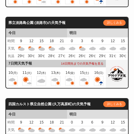
県立淡路島公園 (淡路市)の天気予報
詳しくみる
今日
明日
時間
9
12
15
18
21
0
3
6
9
12
15
天気
29
30
30
28
27
26
26
26
29
31
30
気温
℃
℃
℃
℃
℃
℃
℃
℃
℃
℃
℃
7日間天気予報
14日間先までの天気予報を見る
10
11
12
13
14
15
16
(月)
(火)
(水)
(木)
(金)
(土)
(日)
四国カルスト県立自然公園 (久万高原町)の天気予報
詳しくみる
今日
明日
時間
9
12
15
18
21
0
3
6
9
12
15
天気