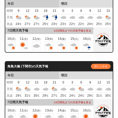
今日
明日
時間
9
12
15
18
21
0
3
6
9
12
15
天気
24
27
27
25
23
23
22
22
24
25
25
気温
℃
℃
℃
℃
℃
℃
℃
℃
℃
℃
℃
7日間天気予報
14日間先までの天気予報を見る
10
11
12
13
14
15
16
(月)
(火)
(水)
(木)
(金)
(土)
(日)
角島大橋 (下関市)の天気予報
詳しくみる
今日
明日
時間
9
12
15
18
21
0
3
6
9
12
15
天気
29
31
30
29
27
25
24
24
29
31
30
気温
℃
℃
℃
℃
℃
℃
℃
℃
℃
℃
℃
7日間天気予報
14日間先までの天気予報を見る
10
11
12
13
14
15
16
(月)
(火)
(水)
(木)
(金)
(土)
(日)