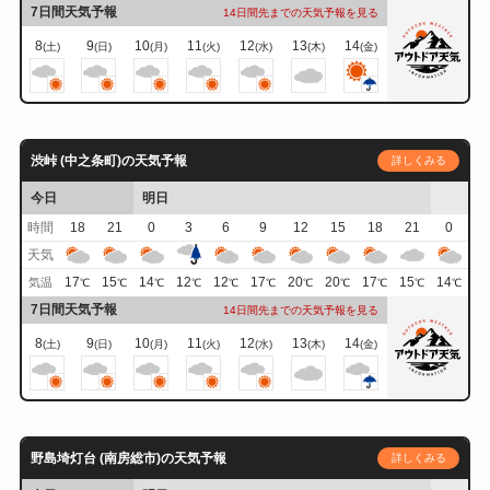
7日間天気予報
14日間先までの天気予報を見る
8
9
10
11
12
13
14
(土)
(日)
(月)
(火)
(水)
(木)
(金)
渋峠 (中之条町)の天気予報
詳しくみる
今日
明日
時間
18
21
0
3
6
9
12
15
18
21
0
天気
17
15
14
12
12
17
20
20
17
15
14
気温
℃
℃
℃
℃
℃
℃
℃
℃
℃
℃
℃
7日間天気予報
14日間先までの天気予報を見る
8
9
10
11
12
13
14
(土)
(日)
(月)
(火)
(水)
(木)
(金)
野島埼灯台 (南房総市)の天気予報
詳しくみる