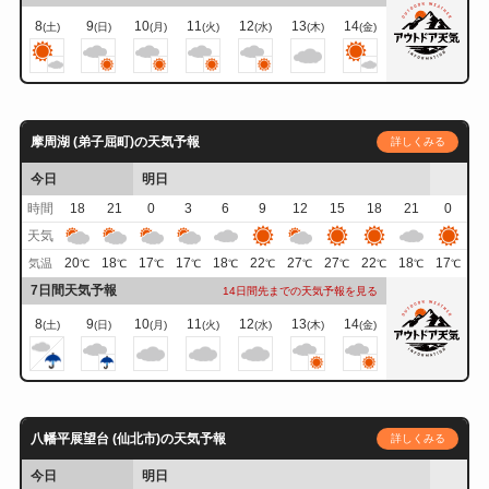
8
9
10
11
12
13
14
(土)
(日)
(月)
(火)
(水)
(木)
(金)
摩周湖 (弟子屈町)の天気予報
詳しくみる
今日
明日
時間
18
21
0
3
6
9
12
15
18
21
0
天気
20
18
17
17
18
22
27
27
22
18
17
気温
℃
℃
℃
℃
℃
℃
℃
℃
℃
℃
℃
7日間天気予報
14日間先までの天気予報を見る
8
9
10
11
12
13
14
(土)
(日)
(月)
(火)
(水)
(木)
(金)
八幡平展望台 (仙北市)の天気予報
詳しくみる
今日
明日