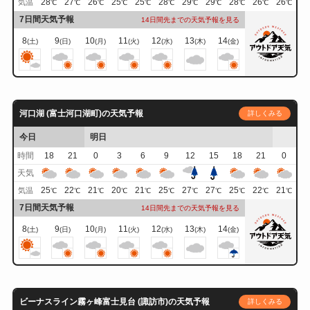
28
27
26
25
25
28
29
29
28
26
26
気温
℃
℃
℃
℃
℃
℃
℃
℃
℃
℃
℃
7日間天気予報
14日間先までの天気予報を見る
8
9
10
11
12
13
14
(土)
(日)
(月)
(火)
(水)
(木)
(金)
河口湖 (富士河口湖町)の天気予報
詳しくみる
今日
明日
時間
18
21
0
3
6
9
12
15
18
21
0
天気
25
22
21
20
21
25
27
27
25
22
21
気温
℃
℃
℃
℃
℃
℃
℃
℃
℃
℃
℃
7日間天気予報
14日間先までの天気予報を見る
8
9
10
11
12
13
14
(土)
(日)
(月)
(火)
(水)
(木)
(金)
ビーナスライン霧ヶ峰富士見台 (諏訪市)の天気予報
詳しくみる