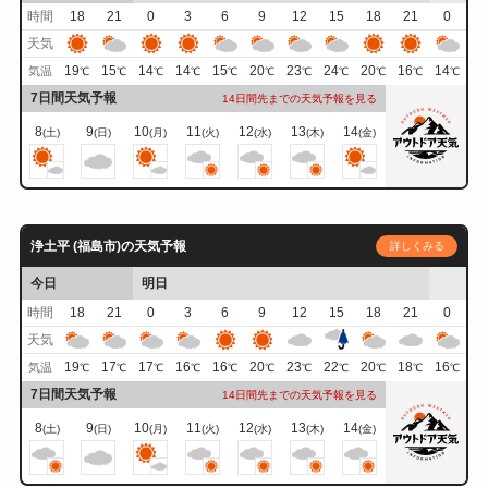
時間
18
21
0
3
6
9
12
15
18
21
0
天気
19
15
14
14
15
20
23
24
20
16
14
気温
℃
℃
℃
℃
℃
℃
℃
℃
℃
℃
℃
7日間天気予報
14日間先までの天気予報を見る
8
9
10
11
12
13
14
(土)
(日)
(月)
(火)
(水)
(木)
(金)
浄土平 (福島市)の天気予報
詳しくみる
今日
明日
時間
18
21
0
3
6
9
12
15
18
21
0
天気
19
17
17
16
16
20
23
22
20
18
16
気温
℃
℃
℃
℃
℃
℃
℃
℃
℃
℃
℃
7日間天気予報
14日間先までの天気予報を見る
8
9
10
11
12
13
14
(土)
(日)
(月)
(火)
(水)
(木)
(金)