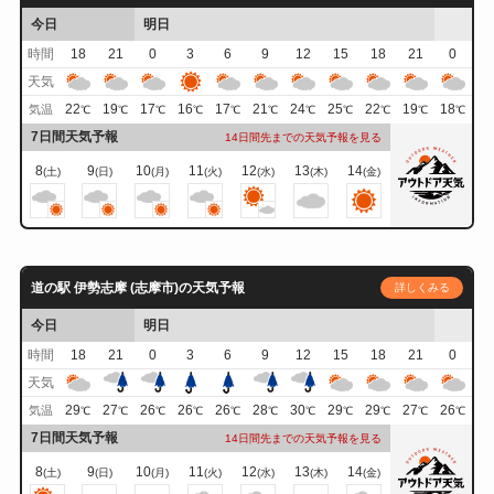
今日
明日
時間
18
21
0
3
6
9
12
15
18
21
0
天気
22
19
17
16
17
21
24
25
22
19
18
気温
℃
℃
℃
℃
℃
℃
℃
℃
℃
℃
℃
7日間天気予報
14日間先までの天気予報を見る
8
9
10
11
12
13
14
(土)
(日)
(月)
(火)
(水)
(木)
(金)
道の駅 伊勢志摩 (志摩市)の天気予報
詳しくみる
今日
明日
時間
18
21
0
3
6
9
12
15
18
21
0
天気
29
27
26
26
26
28
30
29
29
27
26
気温
℃
℃
℃
℃
℃
℃
℃
℃
℃
℃
℃
7日間天気予報
14日間先までの天気予報を見る
8
9
10
11
12
13
14
(土)
(日)
(月)
(火)
(水)
(木)
(金)