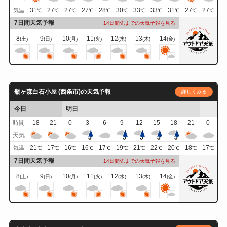
31
27
27
27
28
30
33
33
31
27
27
気温
℃
℃
℃
℃
℃
℃
℃
℃
℃
℃
℃
7日間天気予報
14日間先までの天気予報を見る
8
9
10
11
12
13
14
(土)
(日)
(月)
(火)
(水)
(木)
(金)
瓶ヶ森白石小屋 (西条市)の天気予報
詳しくみる
今日
明日
時間
18
21
0
3
6
9
12
15
18
21
0
天気
21
17
16
16
17
19
21
22
20
18
17
気温
℃
℃
℃
℃
℃
℃
℃
℃
℃
℃
℃
7日間天気予報
14日間先までの天気予報を見る
8
9
10
11
12
13
14
(土)
(日)
(月)
(火)
(水)
(木)
(金)