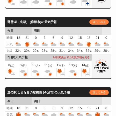
琵琶湖（北湖） (彦根市)の天気予報
詳しくみる
今日
明日
時間
18
21
0
3
6
9
12
15
18
21
0
天気
32
30
29
28
28
31
34
34
32
29
28
気温
℃
℃
℃
℃
℃
℃
℃
℃
℃
℃
℃
7日間天気予報
14日間先までの天気予報を見る
8
9
10
11
12
13
14
(土)
(日)
(月)
(火)
(水)
(木)
(金)
道の駅 しまなみの駅御島 (今治市)の天気予報
詳しくみる
今日
明日
時間
18
21
0
3
6
9
12
15
18
21
0
天気