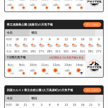
県立淡路島公園 (淡路市)の天気予報
詳しくみる
今日
明日
時間
18
21
0
3
6
9
12
15
18
21
0
天気
31
29
28
27
28
31
33
34
31
29
27
気温
℃
℃
℃
℃
℃
℃
℃
℃
℃
℃
℃
7日間天気予報
14日間先までの天気予報を見る
8
9
10
11
12
13
14
(土)
(日)
(月)
(火)
(水)
(木)
(金)
四国カルスト県立自然公園 (久万高原町)の天気予報
詳しくみる
今日
明日
時間
18
21
0
3
6
9
12
15
18
21
0