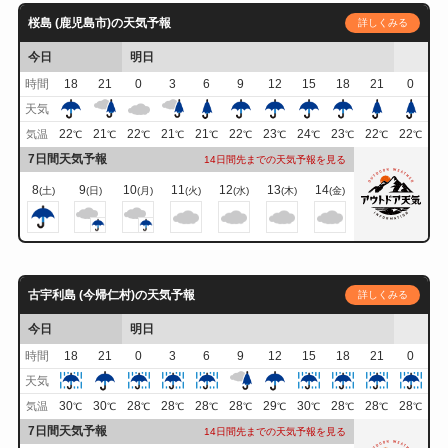
桜島 (鹿児島市)の天気予報
詳しくみる
今日
明日
時間
18
21
0
3
6
9
12
15
18
21
0
天気
22
21
22
21
21
22
23
24
23
22
22
気温
℃
℃
℃
℃
℃
℃
℃
℃
℃
℃
℃
7日間天気予報
14日間先までの天気予報を見る
8
9
10
11
12
13
14
(土)
(日)
(月)
(火)
(水)
(木)
(金)
古宇利島 (今帰仁村)の天気予報
詳しくみる
今日
明日
時間
18
21
0
3
6
9
12
15
18
21
0
天気
30
30
28
28
28
28
29
30
28
28
28
気温
℃
℃
℃
℃
℃
℃
℃
℃
℃
℃
℃
7日間天気予報
14日間先までの天気予報を見る