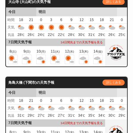
大山寺 (大山町)の天気予報
詳しくみる
今日
明日
時間
18
21
0
3
6
9
12
15
18
21
0
天気
28
26
24
22
22
28
30
31
29
26
25
気温
℃
℃
℃
℃
℃
℃
℃
℃
℃
℃
℃
7日間天気予報
14日間先までの天気予報を見る
8
9
10
11
12
13
14
(土)
(日)
(月)
(火)
(水)
(木)
(金)
角島大橋 (下関市)の天気予報
詳しくみる
今日
明日
時間
18
21
0
3
6
9
12
15
18
21
0
天気
31
29
27
26
27
31
34
35
34
30
29
気温
℃
℃
℃
℃
℃
℃
℃
℃
℃
℃
℃
7日間天気予報
14日間先までの天気予報を見る
8
9
10
11
12
13
14
(土)
(日)
(月)
(火)
(水)
(木)
(金)