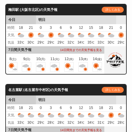
梅田駅 (大阪市北区)の天気予報
詳しくみる
今日
明日
時間
18
21
0
3
6
9
12
15
18
21
0
天気
33
30
29
29
29
32
34
35
33
30
29
気温
℃
℃
℃
℃
℃
℃
℃
℃
℃
℃
℃
7日間天気予報
14日間先までの天気予報を見る
8
9
10
11
12
13
14
(土)
(日)
(月)
(火)
(水)
(木)
(金)
名古屋駅 (名古屋市中村区)の天気予報
詳しくみる
今日
明日
時間
18
21
0
3
6
9
12
15
18
21
0
天気
33
30
29
28
28
32
34
34
31
29
28
気温
℃
℃
℃
℃
℃
℃
℃
℃
℃
℃
℃
7日間天気予報
14日間先までの天気予報を見る