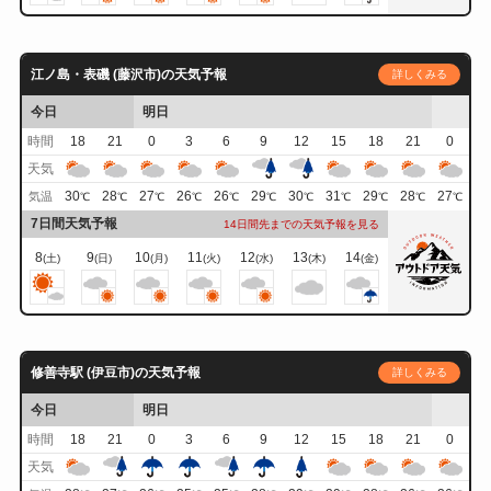
江ノ島・表磯 (藤沢市)の天気予報
詳しくみる
今日
明日
時間
18
21
0
3
6
9
12
15
18
21
0
天気
30
28
27
26
26
29
30
31
29
28
27
気温
℃
℃
℃
℃
℃
℃
℃
℃
℃
℃
℃
7日間天気予報
14日間先までの天気予報を見る
8
9
10
11
12
13
14
(土)
(日)
(月)
(火)
(水)
(木)
(金)
修善寺駅 (伊豆市)の天気予報
詳しくみる
今日
明日
時間
18
21
0
3
6
9
12
15
18
21
0
天気