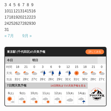
3
4
5
6
7
8
9
10
11
12
13
14
15
16
17
18
19
20
21
22
23
24
25
26
27
28
29
30
31
« 7月
9月 »
東京駅 (千代田区)の天気予報
詳しくみる
今日
明日
時間
18
21
0
3
6
9
12
15
18
21
0
天気
31
28
27
26
26
29
31
31
30
28
27
気温
℃
℃
℃
℃
℃
℃
℃
℃
℃
℃
℃
7日間天気予報
14日間先までの天気予報を見る
8
9
10
11
12
13
14
(土)
(日)
(月)
(火)
(水)
(木)
(金)