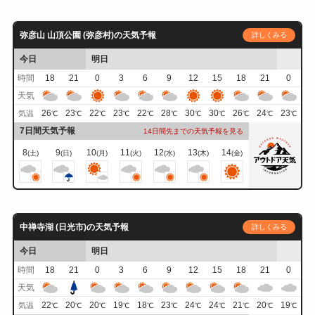
弥彦山 山頂公園 (弥彦村)の天気予報
詳しくみる
今日
明日
時間
18
21
0
3
6
9
12
15
18
21
0
天気
26
23
22
23
22
28
30
30
26
24
23
気温
℃
℃
℃
℃
℃
℃
℃
℃
℃
℃
℃
7日間天気予報
14日間先までの天気予報を見る
8
9
10
11
12
13
14
(土)
(日)
(月)
(火)
(水)
(木)
(金)
中禅寺湖 (日光市)の天気予報
詳しくみる
今日
明日
時間
18
21
0
3
6
9
12
15
18
21
0
天気
22
20
20
19
18
23
24
24
21
20
19
気温
℃
℃
℃
℃
℃
℃
℃
℃
℃
℃
℃