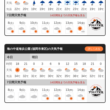
天気
22
20
19
19
19
21
22
23
21
19
19
気温
℃
℃
℃
℃
℃
℃
℃
℃
℃
℃
℃
7日間天気予報
14日間先までの天気予報を見る
8
9
10
11
12
13
14
(土)
(日)
(月)
(火)
(水)
(木)
(金)
海の中道海浜公園 (福岡市東区)の天気予報
詳しくみる
今日
明日
時間
18
21
0
3
6
9
12
15
18
21
0
天気
34
32
31
30
30
32
35
36
34
32
31
気温
℃
℃
℃
℃
℃
℃
℃
℃
℃
℃
℃
7日間天気予報
14日間先までの天気予報を見る
8
9
10
11
12
13
14
(土)
(日)
(月)
(火)
(水)
(木)
(金)