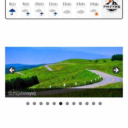
8
9
10
11
12
13
14
(土)
(日)
(月)
(火)
(水)
(木)
(金)
信州{shinsyu]
0
1
2