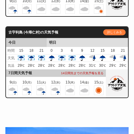
9
10
11
12
13
14
15
(日)
(月)
(火)
(水)
(木)
(金)
(土)
古宇利島 (今帰仁村)の天気予報
詳しくみる
今日
明日
時間
15
18
21
0
3
6
9
12
15
18
21
天気
29
28
28
28
28
28
28
31
30
29
29
気温
℃
℃
℃
℃
℃
℃
℃
℃
℃
℃
℃
7日間天気予報
14日間先までの天気予報を見る
9
10
11
12
13
14
15
(日)
(月)
(火)
(水)
(木)
(金)
(土)