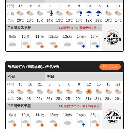
時間
15
18
21
0
3
6
9
12
15
18
21
天気
20
16
15
14
13
13
17
19
19
16
14
気温
℃
℃
℃
℃
℃
℃
℃
℃
℃
℃
℃
7日間天気予報
14日間先までの天気予報を見る
9
10
11
12
13
14
15
(日)
(月)
(火)
(水)
(木)
(金)
(土)
野島埼灯台 (南房総市)の天気予報
詳しくみる
今日
明日
時間
15
18
21
0
3
6
9
12
15
18
21
天気
29
28
26
26
25
25
29
31
31
28
26
気温
℃
℃
℃
℃
℃
℃
℃
℃
℃
℃
℃
7日間天気予報
14日間先までの天気予報を見る
9
10
11
12
13
14
15
(日)
(月)
(火)
(水)
(木)
(金)
(土)