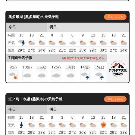
奥多摩湖 (奥多摩町)の天気予報
詳しくみる
今日
明日
時間
15
18
21
0
3
6
9
12
15
18
21
天気
29
27
24
22
21
22
25
29
30
27
24
気温
℃
℃
℃
℃
℃
℃
℃
℃
℃
℃
℃
7日間天気予報
14日間先までの天気予報を見る
9
10
11
12
13
14
15
(日)
(月)
(火)
(水)
(木)
(金)
(土)
江ノ島・表磯 (藤沢市)の天気予報
詳しくみる
今日
明日
時間
15
18
21
0
3
6
9
12
15
18
21
天気
30
29
28
27
26
27
30
32
32
29
28
気温
℃
℃
℃
℃
℃
℃
℃
℃
℃
℃
℃