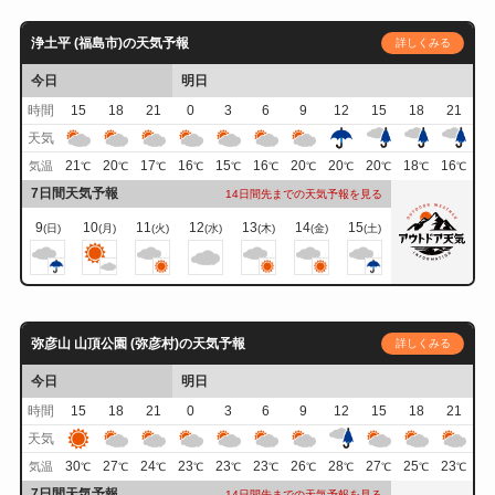
浄土平 (福島市)の天気予報
詳しくみる
今日
明日
時間
15
18
21
0
3
6
9
12
15
18
21
天気
21
20
17
16
15
16
20
20
20
18
16
気温
℃
℃
℃
℃
℃
℃
℃
℃
℃
℃
℃
7日間天気予報
14日間先までの天気予報を見る
9
10
11
12
13
14
15
(日)
(月)
(火)
(水)
(木)
(金)
(土)
弥彦山 山頂公園 (弥彦村)の天気予報
詳しくみる
今日
明日
時間
15
18
21
0
3
6
9
12
15
18
21
天気
30
27
24
23
23
23
26
28
27
25
23
気温
℃
℃
℃
℃
℃
℃
℃
℃
℃
℃
℃
7日間天気予報
14日間先までの天気予報を見る