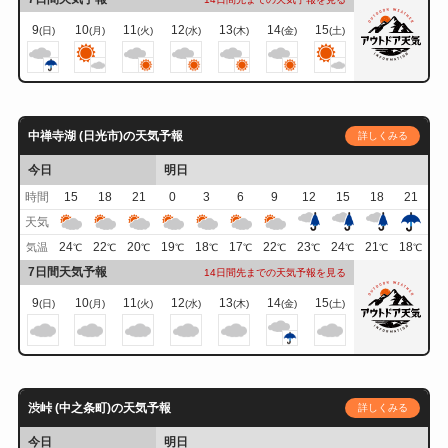
9
10
11
12
13
14
15
(日)
(月)
(火)
(水)
(木)
(金)
(土)
中禅寺湖 (日光市)の天気予報
詳しくみる
今日
明日
時間
15
18
21
0
3
6
9
12
15
18
21
天気
24
22
20
19
18
17
22
23
24
21
18
気温
℃
℃
℃
℃
℃
℃
℃
℃
℃
℃
℃
7日間天気予報
14日間先までの天気予報を見る
9
10
11
12
13
14
15
(日)
(月)
(火)
(水)
(木)
(金)
(土)
渋峠 (中之条町)の天気予報
詳しくみる
今日
明日