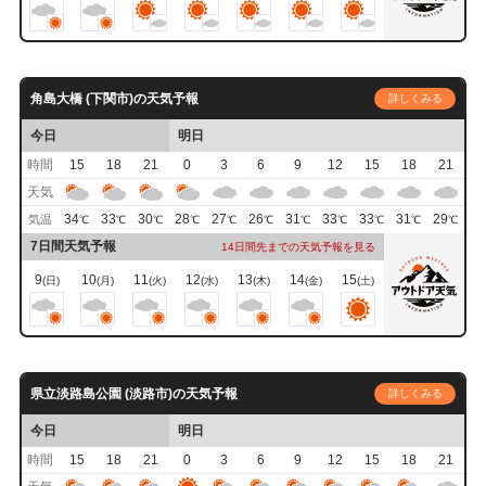
角島大橋 (下関市)の天気予報
詳しくみる
今日
明日
時間
15
18
21
0
3
6
9
12
15
18
21
天気
34
33
30
28
27
26
31
33
33
31
29
気温
℃
℃
℃
℃
℃
℃
℃
℃
℃
℃
℃
7日間天気予報
14日間先までの天気予報を見る
9
10
11
12
13
14
15
(日)
(月)
(火)
(水)
(木)
(金)
(土)
県立淡路島公園 (淡路市)の天気予報
詳しくみる
今日
明日
時間
15
18
21
0
3
6
9
12
15
18
21