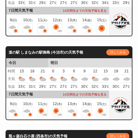
33
31
29
27
27
27
30
32
34
33
29
気温
℃
℃
℃
℃
℃
℃
℃
℃
℃
℃
℃
7日間天気予報
14日間先までの天気予報を見る
9
10
11
12
13
14
15
(日)
(月)
(火)
(水)
(木)
(金)
(土)
道の駅 しまなみの駅御島 (今治市)の天気予報
詳しくみる
今日
明日
時間
15
18
21
0
3
6
9
12
15
18
21
天気
33
31
29
27
27
27
30
32
33
30
27
気温
℃
℃
℃
℃
℃
℃
℃
℃
℃
℃
℃
7日間天気予報
14日間先までの天気予報を見る
9
10
11
12
13
14
15
(日)
(月)
(火)
(水)
(木)
(金)
(土)
瓶ヶ森白石小屋 (西条市)の天気予報
詳しくみる