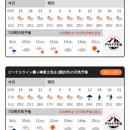
今日
明日
時間
15
18
21
0
3
6
9
12
15
18
21
天気
27
25
22
21
20
20
25
29
28
25
21
気温
℃
℃
℃
℃
℃
℃
℃
℃
℃
℃
℃
7日間天気予報
14日間先までの天気予報を見る
9
10
11
12
13
14
15
(日)
(月)
(火)
(水)
(木)
(金)
(土)
ビーナスライン霧ヶ峰富士見台 (諏訪市)の天気予報
詳しくみる
今日
明日
時間
15
18
21
0
3
6
9
12
15
18
21
天気
25
21
18
17
16
16
20
24
23
21
18
気温
℃
℃
℃
℃
℃
℃
℃
℃
℃
℃
℃
7日間天気予報
14日間先までの天気予報を見る
9
10
11
12
13
14
15
(日)
(月)
(火)
(水)
(木)
(金)
(土)