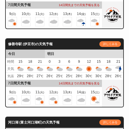
7日間天気予報
14日間先までの天気予報を見る
9
10
11
12
13
14
15
(日)
(月)
(火)
(水)
(木)
(金)
(土)
修善寺駅 (伊豆市)の天気予報
詳しくみる
今日
明日
時間
15
18
21
0
3
6
9
12
15
18
21
天気
29
28
27
26
25
25
28
30
30
28
26
気温
℃
℃
℃
℃
℃
℃
℃
℃
℃
℃
℃
7日間天気予報
14日間先までの天気予報を見る
9
10
11
12
13
14
15
(日)
(月)
(火)
(水)
(木)
(金)
(土)
河口湖 (富士河口湖町)の天気予報
詳しくみる