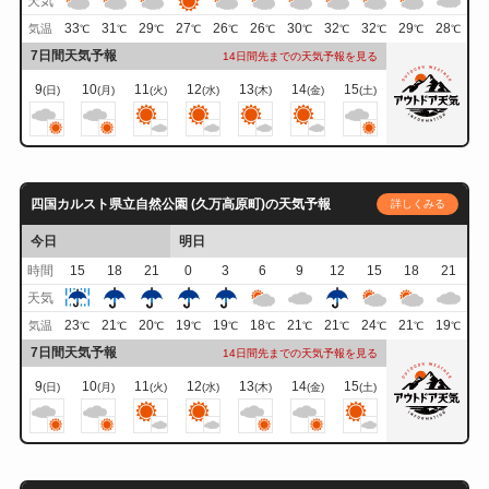
天気
33
31
29
27
26
26
30
32
32
29
28
気温
℃
℃
℃
℃
℃
℃
℃
℃
℃
℃
℃
7日間天気予報
14日間先までの天気予報を見る
9
10
11
12
13
14
15
(日)
(月)
(火)
(水)
(木)
(金)
(土)
四国カルスト県立自然公園 (久万高原町)の天気予報
詳しくみる
今日
明日
時間
15
18
21
0
3
6
9
12
15
18
21
天気
23
21
20
19
19
18
21
21
24
21
19
気温
℃
℃
℃
℃
℃
℃
℃
℃
℃
℃
℃
7日間天気予報
14日間先までの天気予報を見る
9
10
11
12
13
14
15
(日)
(月)
(火)
(水)
(木)
(金)
(土)