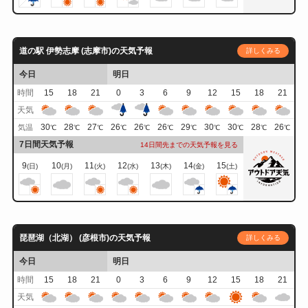
道の駅 伊勢志摩 (志摩市)の天気予報
詳しくみる
今日
明日
時間
15
18
21
0
3
6
9
12
15
18
21
天気
30
28
27
26
26
26
29
30
30
28
26
気温
℃
℃
℃
℃
℃
℃
℃
℃
℃
℃
℃
7日間天気予報
14日間先までの天気予報を見る
9
10
11
12
13
14
15
(日)
(月)
(火)
(水)
(木)
(金)
(土)
琵琶湖（北湖） (彦根市)の天気予報
詳しくみる
今日
明日
時間
15
18
21
0
3
6
9
12
15
18
21
天気