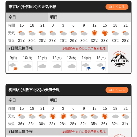
東京駅 (千代田区)の天気予報
詳しくみる
今日
明日
時間
15
18
21
0
3
6
9
12
15
18
21
天気
31
30
28
27
26
26
30
32
33
30
28
気温
℃
℃
℃
℃
℃
℃
℃
℃
℃
℃
℃
7日間天気予報
14日間先までの天気予報を見る
9
10
11
12
13
14
15
(日)
(月)
(火)
(水)
(木)
(金)
(土)
梅田駅 (大阪市北区)の天気予報
詳しくみる
今日
明日
時間
15
18
21
0
3
6
9
12
15
18
21
天気
36
33
30
28
28
28
32
35
36
32
31
気温
℃
℃
℃
℃
℃
℃
℃
℃
℃
℃
℃
7日間天気予報
14日間先までの天気予報を見る