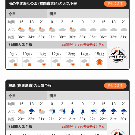
海の中道海浜公園 (福岡市東区)の天気予報
詳しくみる
今日
明日
時間
15
18
21
0
3
6
9
12
15
18
21
天気
36
34
32
31
30
30
32
35
36
32
31
気温
℃
℃
℃
℃
℃
℃
℃
℃
℃
℃
℃
7日間天気予報
14日間先までの天気予報を見る
9
10
11
12
13
14
15
(日)
(月)
(火)
(水)
(木)
(金)
(土)
桜島 (鹿児島市)の天気予報
詳しくみる
今日
明日
時間
15
18
21
0
3
6
9
12
15
18
21
天気
23
22
21
21
21
21
22
22
22
21
20
気温
℃
℃
℃
℃
℃
℃
℃
℃
℃
℃
℃
7日間天気予報
14日間先までの天気予報を見る