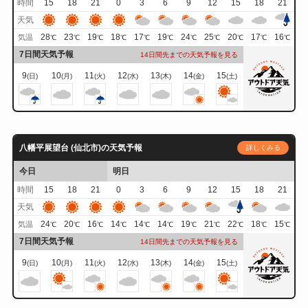
時間
15
18
21
0
3
6
9
12
15
18
21
天気
28
23
19
18
17
19
24
25
20
17
16
気温
℃
℃
℃
℃
℃
℃
℃
℃
℃
℃
℃
7日間天気予報
14日間先までの天気予報を見る
9
10
11
12
13
14
15
(日)
(月)
(火)
(水)
(木)
(金)
(土)
八幡平展望台 (仙北市)の天気予報
詳しくみる
今日
明日
時間
15
18
21
0
3
6
9
12
15
18
21
天気
24
20
16
14
14
14
19
21
22
18
15
気温
℃
℃
℃
℃
℃
℃
℃
℃
℃
℃
℃
7日間天気予報
14日間先までの天気予報を見る
9
10
11
12
13
14
15
(日)
(月)
(火)
(水)
(木)
(金)
(土)