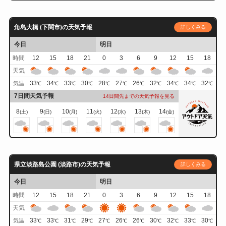
角島大橋 (下関市)の天気予報
詳しくみる
今日
明日
時間
12
15
18
21
0
3
6
9
12
15
18
天気
33
34
33
30
28
27
26
32
34
34
32
気温
℃
℃
℃
℃
℃
℃
℃
℃
℃
℃
℃
7日間天気予報
14日間先までの天気予報を見る
8
9
10
11
12
13
14
(土)
(日)
(月)
(火)
(水)
(木)
(金)
県立淡路島公園 (淡路市)の天気予報
詳しくみる
今日
明日
時間
12
15
18
21
0
3
6
9
12
15
18
天気
33
33
31
29
27
26
26
30
32
33
30
気温
℃
℃
℃
℃
℃
℃
℃
℃
℃
℃
℃