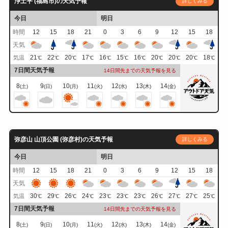
浄土平 (福島市)の天気予報
詳しくみる
今日
明日
時間
12
15
18
21
0
3
6
9
12
15
18
天気
21
22
20
17
16
15
16
20
20
20
18
気温
℃
℃
℃
℃
℃
℃
℃
℃
℃
℃
℃
7日間天気予報
14日間先までの天気予報を見る
8
9
10
11
12
13
14
(土)
(日)
(月)
(火)
(水)
(木)
(金)
弥彦山 山頂公園 (弥彦村)の天気予報
詳しくみる
今日
明日
時間
12
15
18
21
0
3
6
9
12
15
18
天気
30
29
26
24
23
23
23
26
27
27
25
気温
℃
℃
℃
℃
℃
℃
℃
℃
℃
℃
℃
7日間天気予報
14日間先までの天気予報を見る
8
9
10
11
12
13
14
(土)
(日)
(月)
(火)
(水)
(木)
(金)