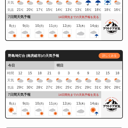
天気
21
20
17
15
14
13
13
16
18
18
16
気温
℃
℃
℃
℃
℃
℃
℃
℃
℃
℃
℃
7日間天気予報
14日間先までの天気予報を見る
8
9
10
11
12
13
14
(土)
(日)
(月)
(火)
(水)
(木)
(金)
野島埼灯台 (南房総市)の天気予報
詳しくみる
今日
明日
時間
12
15
18
21
0
3
6
9
12
15
18
天気
29
30
28
27
26
25
25
29
31
30
28
気温
℃
℃
℃
℃
℃
℃
℃
℃
℃
℃
℃
7日間天気予報
14日間先までの天気予報を見る
8
9
10
11
12
13
14
(土)
(日)
(月)
(火)
(水)
(木)
(金)