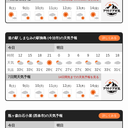
8
9
10
11
12
13
14
(土)
(日)
(月)
(火)
(水)
(木)
(金)
道の駅 しまなみの駅御島 (今治市)の天気予報
詳しくみる
今日
明日
時間
12
15
18
21
0
3
6
9
12
15
18
天気
33
33
31
28
27
27
27
30
32
33
31
気温
℃
℃
℃
℃
℃
℃
℃
℃
℃
℃
℃
7日間天気予報
14日間先までの天気予報を見る
8
9
10
11
12
13
14
(土)
(日)
(月)
(火)
(水)
(木)
(金)
瓶ヶ森白石小屋 (西条市)の天気予報
詳しくみる
今日
明日