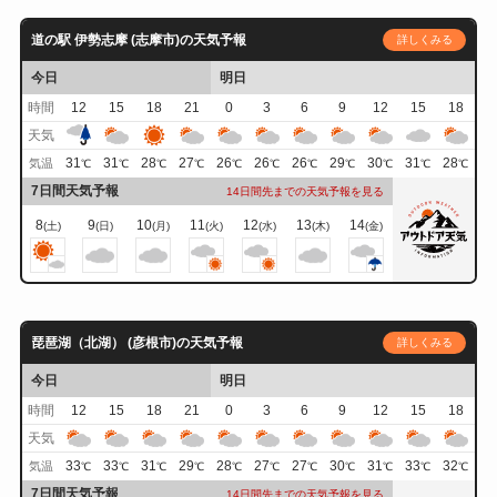
道の駅 伊勢志摩 (志摩市)の天気予報
詳しくみる
今日
明日
時間
12
15
18
21
0
3
6
9
12
15
18
天気
31
31
28
27
26
26
26
29
30
31
28
気温
℃
℃
℃
℃
℃
℃
℃
℃
℃
℃
℃
7日間天気予報
14日間先までの天気予報を見る
8
9
10
11
12
13
14
(土)
(日)
(月)
(火)
(水)
(木)
(金)
琵琶湖（北湖） (彦根市)の天気予報
詳しくみる
今日
明日
時間
12
15
18
21
0
3
6
9
12
15
18
天気
33
33
31
29
28
27
27
30
31
33
32
気温
℃
℃
℃
℃
℃
℃
℃
℃
℃
℃
℃
7日間天気予報
14日間先までの天気予報を見る