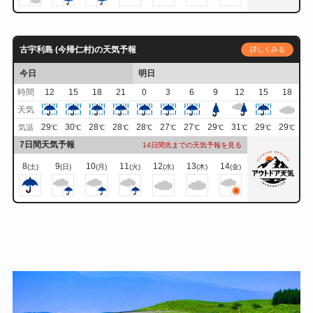
古宇利島 (今帰仁村)の天気予報
詳しくみる
今日
明日
時間
12
15
18
21
0
3
6
9
12
15
18
天気
29
30
28
28
28
27
27
29
31
29
29
気温
℃
℃
℃
℃
℃
℃
℃
℃
℃
℃
℃
7日間天気予報
14日間先までの天気予報を見る
8
9
10
11
12
13
14
(土)
(日)
(月)
(火)
(水)
(木)
(金)