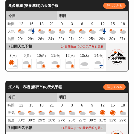
奥多摩湖 (奥多摩町)の天気予報
詳しくみる
今日
明日
時間
12
15
18
21
0
3
6
9
12
15
18
天気
29
29
26
24
22
21
21
25
29
30
27
気温
℃
℃
℃
℃
℃
℃
℃
℃
℃
℃
℃
7日間天気予報
14日間先までの天気予報を見る
8
9
10
11
12
13
14
(土)
(日)
(月)
(火)
(水)
(木)
(金)
江ノ島・表磯 (藤沢市)の天気予報
詳しくみる
今日
明日
時間
12
15
18
21
0
3
6
9
12
15
18
天気
30
30
29
28
27
26
27
30
31
32
29
気温
℃
℃
℃
℃
℃
℃
℃
℃
℃
℃
℃
7日間天気予報
14日間先までの天気予報を見る