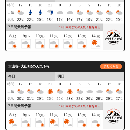
時間
12
15
18
21
0
3
6
9
12
15
18
天気
22
22
20
18
17
16
17
19
21
22
20
気温
℃
℃
℃
℃
℃
℃
℃
℃
℃
℃
℃
7日間天気予報
14日間先までの天気予報を見る
8
9
10
11
12
13
14
(土)
(日)
(月)
(火)
(水)
(木)
(金)
大山寺 (大山町)の天気予報
詳しくみる
今日
明日
時間
12
15
18
21
0
3
6
9
12
15
18
天気
30
31
29
26
25
23
22
26
29
29
27
気温
℃
℃
℃
℃
℃
℃
℃
℃
℃
℃
℃
7日間天気予報
14日間先までの天気予報を見る
8
9
10
11
12
13
14
(土)
(日)
(月)
(火)
(水)
(木)
(金)