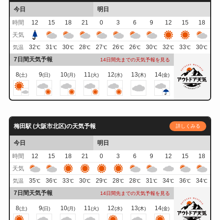
今日
明日
時間
12
15
18
21
0
3
6
9
12
15
18
天気
32
31
30
28
27
26
26
30
32
33
30
気温
℃
℃
℃
℃
℃
℃
℃
℃
℃
℃
℃
7日間天気予報
14日間先までの天気予報を見る
8
9
10
11
12
13
14
(土)
(日)
(月)
(火)
(水)
(木)
(金)
梅田駅 (大阪市北区)の天気予報
詳しくみる
今日
明日
時間
12
15
18
21
0
3
6
9
12
15
18
天気
35
36
33
30
29
28
28
31
34
36
34
気温
℃
℃
℃
℃
℃
℃
℃
℃
℃
℃
℃
7日間天気予報
14日間先までの天気予報を見る
8
9
10
11
12
13
14
(土)
(日)
(月)
(火)
(水)
(木)
(金)