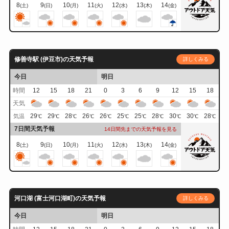
8
9
10
11
12
13
14
(土)
(日)
(月)
(火)
(水)
(木)
(金)
修善寺駅 (伊豆市)の天気予報
詳しくみる
今日
明日
時間
12
15
18
21
0
3
6
9
12
15
18
天気
29
29
28
26
26
25
25
28
30
30
28
気温
℃
℃
℃
℃
℃
℃
℃
℃
℃
℃
℃
7日間天気予報
14日間先までの天気予報を見る
8
9
10
11
12
13
14
(土)
(日)
(月)
(火)
(水)
(木)
(金)
河口湖 (富士河口湖町)の天気予報
詳しくみる
今日
明日