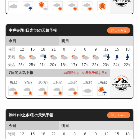
中禅寺湖 (日光市)の天気予報
詳しくみる
今日
明日
時間
12
15
18
21
0
3
6
9
12
15
18
天気
25
25
21
20
18
17
17
22
23
24
22
気温
℃
℃
℃
℃
℃
℃
℃
℃
℃
℃
℃
7日間天気予報
14日間先までの天気予報を見る
8
9
10
11
12
13
14
(土)
(日)
(月)
(火)
(水)
(木)
(金)
渋峠 (中之条町)の天気予報
詳しくみる
今日
明日
時間
12
15
18
21
0
3
6
9
12
15
18