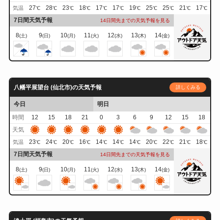
27
28
23
18
17
17
19
25
25
21
17
気温
℃
℃
℃
℃
℃
℃
℃
℃
℃
℃
℃
7日間天気予報
14日間先までの天気予報を見る
8
9
10
11
12
13
14
(土)
(日)
(月)
(火)
(水)
(木)
(金)
八幡平展望台 (仙北市)の天気予報
詳しくみる
今日
明日
時間
12
15
18
21
0
3
6
9
12
15
18
天気
23
24
20
16
14
14
14
20
22
21
18
気温
℃
℃
℃
℃
℃
℃
℃
℃
℃
℃
℃
7日間天気予報
14日間先までの天気予報を見る
8
9
10
11
12
13
14
(土)
(日)
(月)
(火)
(水)
(木)
(金)