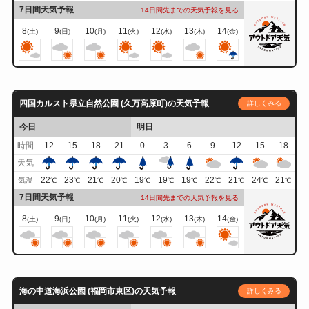
7日間天気予報
14日間先までの天気予報を見る
8
9
10
11
12
13
14
(土)
(日)
(月)
(火)
(水)
(木)
(金)
四国カルスト県立自然公園 (久万高原町)の天気予報
詳しくみる
今日
明日
時間
12
15
18
21
0
3
6
9
12
15
18
天気
22
23
21
20
19
19
19
22
21
24
21
気温
℃
℃
℃
℃
℃
℃
℃
℃
℃
℃
℃
7日間天気予報
14日間先までの天気予報を見る
8
9
10
11
12
13
14
(土)
(日)
(月)
(火)
(水)
(木)
(金)
海の中道海浜公園 (福岡市東区)の天気予報
詳しくみる