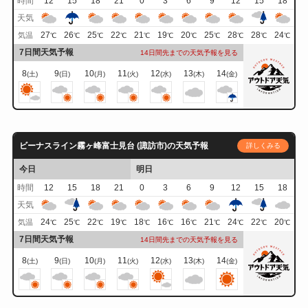
時間
12
15
18
21
0
3
6
9
12
15
18
天気
27
26
25
22
21
19
20
25
28
28
24
気温
℃
℃
℃
℃
℃
℃
℃
℃
℃
℃
℃
7日間天気予報
14日間先までの天気予報を見る
8
9
10
11
12
13
14
(土)
(日)
(月)
(火)
(水)
(木)
(金)
ビーナスライン霧ヶ峰富士見台 (諏訪市)の天気予報
詳しくみる
今日
明日
時間
12
15
18
21
0
3
6
9
12
15
18
天気
24
25
22
19
18
16
16
21
24
22
20
気温
℃
℃
℃
℃
℃
℃
℃
℃
℃
℃
℃
7日間天気予報
14日間先までの天気予報を見る
8
9
10
11
12
13
14
(土)
(日)
(月)
(火)
(水)
(木)
(金)