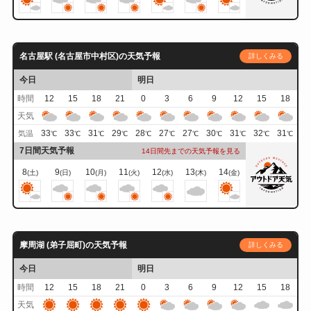
名古屋駅 (名古屋市中村区)の天気予報
詳しくみる
今日
明日
時間
12
15
18
21
0
3
6
9
12
15
18
天気
33
33
31
29
28
27
27
30
31
32
31
気温
℃
℃
℃
℃
℃
℃
℃
℃
℃
℃
℃
7日間天気予報
14日間先までの天気予報を見る
8
9
10
11
12
13
14
(土)
(日)
(月)
(火)
(水)
(木)
(金)
摩周湖 (弟子屈町)の天気予報
詳しくみる
今日
明日
時間
12
15
18
21
0
3
6
9
12
15
18
天気