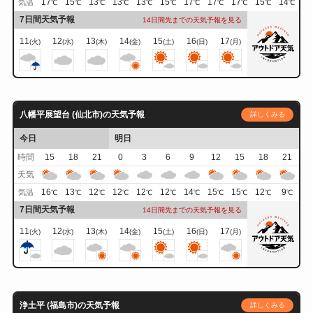
17
15
13
13
13
15
17
17
17
15
14
気温
℃
℃
℃
℃
℃
℃
℃
℃
℃
℃
℃
7日間天気予報
14日間先までの天気予報を見る
11
12
13
14
15
16
17
(火)
(水)
(木)
(金)
(土)
(日)
(月)
八幡平展望台 (仙北市)の天気予報
詳しくみる
今日
明日
時間
15
18
21
0
3
6
9
12
15
18
21
天気
16
13
12
12
12
12
14
15
15
12
9
気温
℃
℃
℃
℃
℃
℃
℃
℃
℃
℃
℃
7日間天気予報
14日間先までの天気予報を見る
11
12
13
14
15
16
17
(火)
(水)
(木)
(金)
(土)
(日)
(月)
浄土平 (福島市)の天気予報
詳しくみる