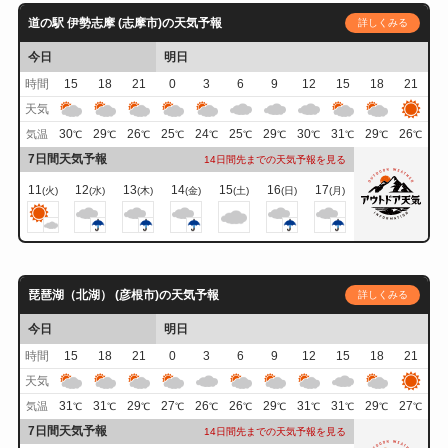
道の駅 伊勢志摩 (志摩市)の天気予報
詳しくみる
今日
明日
時間
15
18
21
0
3
6
9
12
15
18
21
天気
30
29
26
25
24
25
29
30
31
29
26
気温
℃
℃
℃
℃
℃
℃
℃
℃
℃
℃
℃
7日間天気予報
14日間先までの天気予報を見る
11
12
13
14
15
16
17
(火)
(水)
(木)
(金)
(土)
(日)
(月)
琵琶湖（北湖） (彦根市)の天気予報
詳しくみる
今日
明日
時間
15
18
21
0
3
6
9
12
15
18
21
天気
31
31
29
27
26
26
29
31
31
29
27
気温
℃
℃
℃
℃
℃
℃
℃
℃
℃
℃
℃
7日間天気予報
14日間先までの天気予報を見る