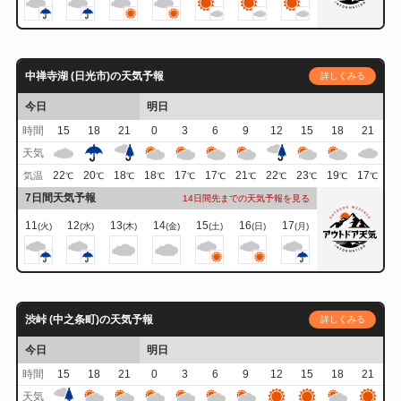
中禅寺湖 (日光市)の天気予報
詳しくみる
今日
明日
時間
15
18
21
0
3
6
9
12
15
18
21
天気
22
20
18
18
17
17
21
22
23
19
17
気温
℃
℃
℃
℃
℃
℃
℃
℃
℃
℃
℃
7日間天気予報
14日間先までの天気予報を見る
11
12
13
14
15
16
17
(火)
(水)
(木)
(金)
(土)
(日)
(月)
渋峠 (中之条町)の天気予報
詳しくみる
今日
明日
時間
15
18
21
0
3
6
9
12
15
18
21
天気