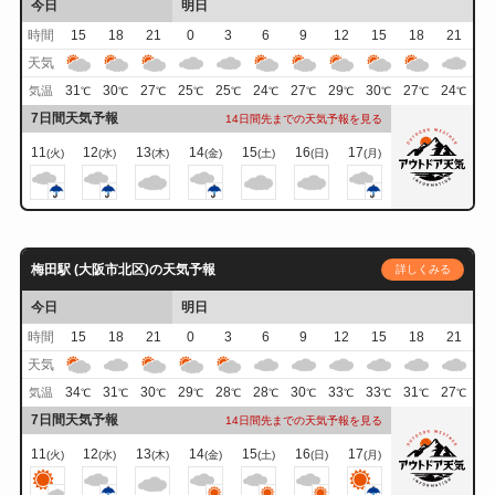
今日
明日
時間
15
18
21
0
3
6
9
12
15
18
21
天気
31
30
27
25
25
24
27
29
30
27
24
気温
℃
℃
℃
℃
℃
℃
℃
℃
℃
℃
℃
7日間天気予報
14日間先までの天気予報を見る
11
12
13
14
15
16
17
(火)
(水)
(木)
(金)
(土)
(日)
(月)
梅田駅 (大阪市北区)の天気予報
詳しくみる
今日
明日
時間
15
18
21
0
3
6
9
12
15
18
21
天気
34
31
30
29
28
28
30
33
33
31
27
気温
℃
℃
℃
℃
℃
℃
℃
℃
℃
℃
℃
7日間天気予報
14日間先までの天気予報を見る
11
12
13
14
15
16
17
(火)
(水)
(木)
(金)
(土)
(日)
(月)