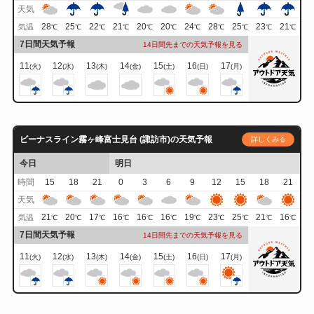
天気
28
25
22
21
20
20
24
28
25
23
21
気温
℃
℃
℃
℃
℃
℃
℃
℃
℃
℃
℃
7日間天気予報
14日間先までの天気予報を見る
11
12
13
14
15
16
17
(火)
(水)
(木)
(金)
(土)
(日)
(月)
ビーナスライン霧ヶ峰富士見台 (諏訪市)の天気予報
詳しくみる
今日
明日
時間
15
18
21
0
3
6
9
12
15
18
21
天気
21
20
17
16
16
16
19
23
25
21
16
気温
℃
℃
℃
℃
℃
℃
℃
℃
℃
℃
℃
7日間天気予報
14日間先までの天気予報を見る
11
12
13
14
15
16
17
(火)
(水)
(木)
(金)
(土)
(日)
(月)