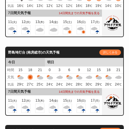
16
14
13
12
12
12
16
18
19
14
10
気温
℃
℃
℃
℃
℃
℃
℃
℃
℃
℃
℃
7日間天気予報
14日間先までの天気予報を見る
11
12
13
14
15
16
17
(火)
(水)
(木)
(金)
(土)
(日)
(月)
野島埼灯台 (南房総市)の天気予報
詳しくみる
今日
明日
時間
15
18
21
0
3
6
9
12
15
18
21
天気
29
27
25
24
24
24
28
30
29
26
24
気温
℃
℃
℃
℃
℃
℃
℃
℃
℃
℃
℃
7日間天気予報
14日間先までの天気予報を見る
11
12
13
14
15
16
17
(火)
(水)
(木)
(金)
(土)
(日)
(月)