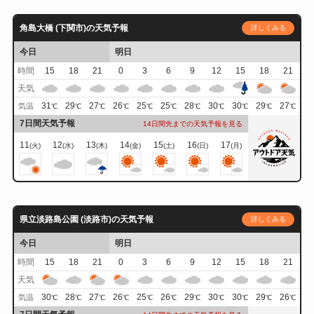
角島大橋 (下関市)の天気予報
詳しくみる
今日
明日
時間
15
18
21
0
3
6
9
12
15
18
21
天気
31
29
27
26
25
25
28
30
30
29
27
気温
℃
℃
℃
℃
℃
℃
℃
℃
℃
℃
℃
7日間天気予報
14日間先までの天気予報を見る
11
12
13
14
15
16
17
(火)
(水)
(木)
(金)
(土)
(日)
(月)
県立淡路島公園 (淡路市)の天気予報
詳しくみる
今日
明日
時間
15
18
21
0
3
6
9
12
15
18
21
天気
30
28
27
26
25
26
29
30
30
29
26
気温
℃
℃
℃
℃
℃
℃
℃
℃
℃
℃
℃