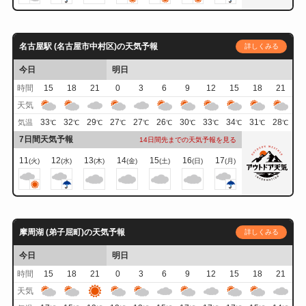
名古屋駅 (名古屋市中村区)の天気予報
詳しくみる
今日
明日
時間
15
18
21
0
3
6
9
12
15
18
21
天気
33
32
29
27
27
26
30
33
34
31
28
気温
℃
℃
℃
℃
℃
℃
℃
℃
℃
℃
℃
7日間天気予報
14日間先までの天気予報を見る
11
12
13
14
15
16
17
(火)
(水)
(木)
(金)
(土)
(日)
(月)
摩周湖 (弟子屈町)の天気予報
詳しくみる
今日
明日
時間
15
18
21
0
3
6
9
12
15
18
21
天気