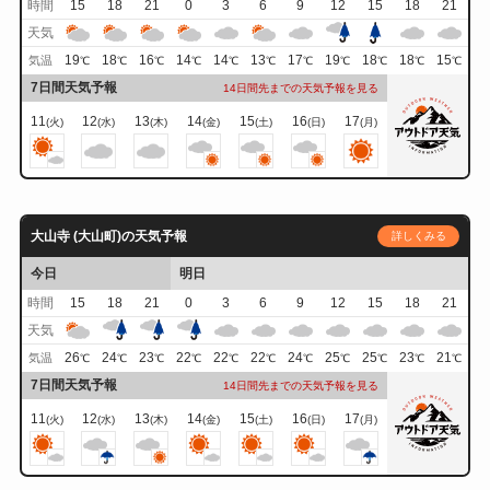
時間
15
18
21
0
3
6
9
12
15
18
21
天気
19
18
16
14
14
13
17
19
18
18
15
気温
℃
℃
℃
℃
℃
℃
℃
℃
℃
℃
℃
7日間天気予報
14日間先までの天気予報を見る
11
12
13
14
15
16
17
(火)
(水)
(木)
(金)
(土)
(日)
(月)
大山寺 (大山町)の天気予報
詳しくみる
今日
明日
時間
15
18
21
0
3
6
9
12
15
18
21
天気
26
24
23
22
22
22
24
25
25
23
21
気温
℃
℃
℃
℃
℃
℃
℃
℃
℃
℃
℃
7日間天気予報
14日間先までの天気予報を見る
11
12
13
14
15
16
17
(火)
(水)
(木)
(金)
(土)
(日)
(月)