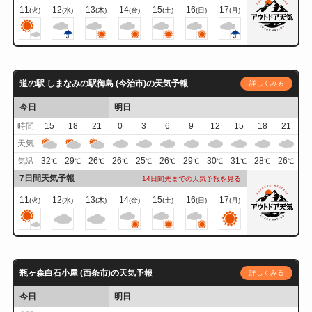
11
12
13
14
15
16
17
(火)
(水)
(木)
(金)
(土)
(日)
(月)
道の駅 しまなみの駅御島 (今治市)の天気予報
詳しくみる
今日
明日
時間
15
18
21
0
3
6
9
12
15
18
21
天気
32
29
26
26
25
26
29
30
31
28
26
気温
℃
℃
℃
℃
℃
℃
℃
℃
℃
℃
℃
7日間天気予報
14日間先までの天気予報を見る
11
12
13
14
15
16
17
(火)
(水)
(木)
(金)
(土)
(日)
(月)
瓶ヶ森白石小屋 (西条市)の天気予報
詳しくみる
今日
明日