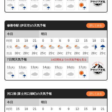
修善寺駅 (伊豆市)の天気予報
詳しくみる
今日
明日
時間
15
18
21
0
3
6
9
12
15
18
21
天気
30
28
26
25
25
24
27
28
28
26
25
気温
℃
℃
℃
℃
℃
℃
℃
℃
℃
℃
℃
7日間天気予報
14日間先までの天気予報を見る
11
12
13
14
15
16
17
(火)
(水)
(木)
(金)
(土)
(日)
(月)
河口湖 (富士河口湖町)の天気予報
詳しくみる
今日
明日
時間
15
18
21
0
3
6
9
12
15
18
21