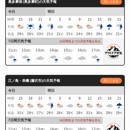
奥多摩湖 (奥多摩町)の天気予報
詳しくみる
今日
明日
時間
15
18
21
0
3
6
9
12
15
18
21
天気
29
26
23
21
21
21
24
28
28
24
21
気温
℃
℃
℃
℃
℃
℃
℃
℃
℃
℃
℃
7日間天気予報
14日間先までの天気予報を見る
11
12
13
14
15
16
17
(火)
(水)
(木)
(金)
(土)
(日)
(月)
江ノ島・表磯 (藤沢市)の天気予報
詳しくみる
今日
明日
時間
15
18
21
0
3
6
9
12
15
18
21
天気
31
28
27
26
26
26
28
31
30
28
26
気温
℃
℃
℃
℃
℃
℃
℃
℃
℃
℃
℃
7日間天気予報
14日間先までの天気予報を見る
11
12
13
14
15
16
17
(火)
(水)
(木)
(金)
(土)
(日)
(月)