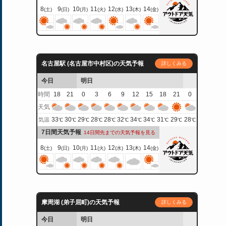
8
9
10
11
12
13
14
(土)
(日)
(月)
(火)
(水)
(木)
(金)
名古屋駅 (名古屋市中村区)の天気予報
詳しくみる
今日
明日
時間
18
21
0
3
6
9
12
15
18
21
0
天気
33
30
29
28
28
32
34
34
31
29
28
気温
℃
℃
℃
℃
℃
℃
℃
℃
℃
℃
℃
7日間天気予報
14日間先までの天気予報を見る
8
9
10
11
12
13
14
(土)
(日)
(月)
(火)
(水)
(木)
(金)
摩周湖 (弟子屈町)の天気予報
詳しくみる
今日
明日