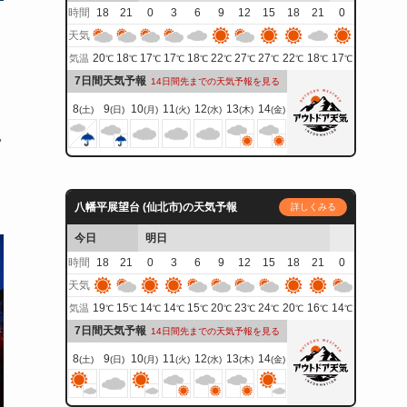
時間
18
21
0
3
6
9
12
15
18
21
0
天気
20
18
17
17
18
22
27
27
22
18
17
気温
℃
℃
℃
℃
℃
℃
℃
℃
℃
℃
℃
7日間天気予報
14日間先までの天気予報を見る
8
9
10
11
12
13
14
(土)
(日)
(月)
(火)
(水)
(木)
(金)
ッ
八幡平展望台 (仙北市)の天気予報
詳しくみる
今日
明日
時間
18
21
0
3
6
9
12
15
18
21
0
天気
19
15
14
14
15
20
23
24
20
16
14
気温
℃
℃
℃
℃
℃
℃
℃
℃
℃
℃
℃
7日間天気予報
14日間先までの天気予報を見る
8
9
10
11
12
13
14
(土)
(日)
(月)
(火)
(水)
(木)
(金)