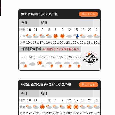
浄土平 (福島市)の天気予報
詳しくみる
今日
明日
時間
18
21
0
3
6
9
12
15
18
21
0
天気
19
17
17
16
16
20
23
22
20
18
16
気温
℃
℃
℃
℃
℃
℃
℃
℃
℃
℃
℃
7日間天気予報
14日間先までの天気予報を見る
8
9
10
11
12
13
14
(土)
(日)
(月)
(火)
(水)
(木)
(金)
弥彦山 山頂公園 (弥彦村)の天気予報
詳しくみる
今日
明日
時間
18
21
0
3
6
9
12
15
18
21
0
天気
26
23
22
23
22
28
30
30
26
24
23
気温
℃
℃
℃
℃
℃
℃
℃
℃
℃
℃
℃