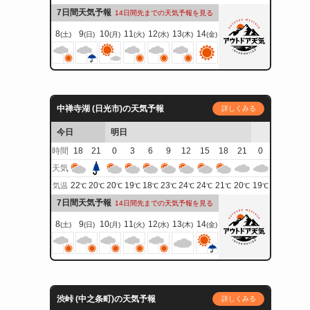
7日間天気予報
14日間先までの天気予報を見る
8
9
10
11
12
13
14
(土)
(日)
(月)
(火)
(水)
(木)
(金)
中禅寺湖 (日光市)の天気予報
詳しくみる
今日
明日
時間
18
21
0
3
6
9
12
15
18
21
0
天気
22
20
20
19
18
23
24
24
21
20
19
気温
℃
℃
℃
℃
℃
℃
℃
℃
℃
℃
℃
7日間天気予報
14日間先までの天気予報を見る
8
9
10
11
12
13
14
(土)
(日)
(月)
(火)
(水)
(木)
(金)
渋峠 (中之条町)の天気予報
詳しくみる