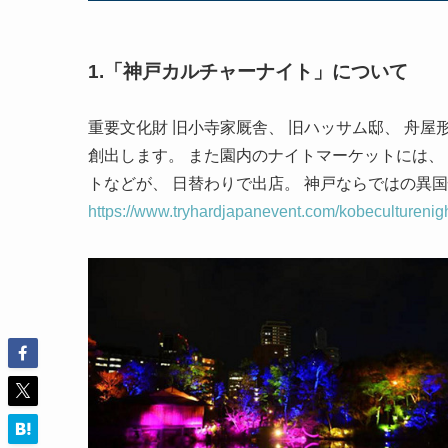
1.「神戸カルチャーナイト」について
重要文化財 旧小寺家厩舎、 旧ハッサム邸、 舟
創出します。 また園内のナイトマーケットには、
トなどが、 日替わりで出店。 神戸ならではの異
https://www.tryhardjapanevent.com/kobeculturenig