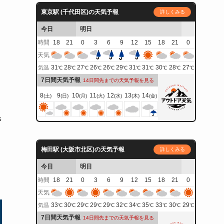
東京駅 (千代田区)の天気予報
詳しくみる
今日
明日
時間
18
21
0
3
6
9
12
15
18
21
0
天気
31
28
27
26
26
29
31
31
30
28
27
気温
℃
℃
℃
℃
℃
℃
℃
℃
℃
℃
℃
7日間天気予報
14日間先までの天気予報を見る
8
9
10
11
12
13
14
(土)
(日)
(月)
(火)
(水)
(木)
(金)
時
梅田駅 (大阪市北区)の天気予報
詳しくみる
今日
明日
時間
18
21
0
3
6
9
12
15
18
21
0
天気
33
30
29
29
29
32
34
35
33
30
29
気温
℃
℃
℃
℃
℃
℃
℃
℃
℃
℃
℃
7日間天気予報
14日間先までの天気予報を見る