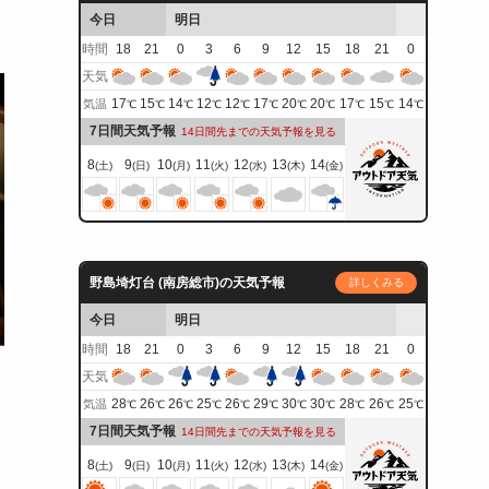
今日
明日
時間
18
21
0
3
6
9
12
15
18
21
0
天気
17
15
14
12
12
17
20
20
17
15
14
気温
℃
℃
℃
℃
℃
℃
℃
℃
℃
℃
℃
7日間天気予報
14日間先までの天気予報を見る
8
9
10
11
12
13
14
(土)
(日)
(月)
(火)
(水)
(木)
(金)
野島埼灯台 (南房総市)の天気予報
詳しくみる
今日
明日
時間
18
21
0
3
6
9
12
15
18
21
0
天気
28
26
26
25
26
29
30
30
28
26
25
気温
℃
℃
℃
℃
℃
℃
℃
℃
℃
℃
℃
7日間天気予報
14日間先までの天気予報を見る
8
9
10
11
12
13
14
(土)
(日)
(月)
(火)
(水)
(木)
(金)