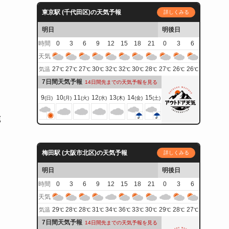
東京駅 (千代田区)の天気予報
詳しくみる
明日
明後日
時間
0
3
6
9
12
15
18
21
0
3
6
天気
27
27
27
30
32
32
30
28
27
26
26
気温
℃
℃
℃
℃
℃
℃
℃
℃
℃
℃
℃
7日間天気予報
14日間先までの天気予報を見る
9
10
11
12
13
14
15
(日)
(月)
(火)
(水)
(木)
(金)
(土)
施
梅田駅 (大阪市北区)の天気予報
詳しくみる
明日
明後日
時間
0
3
6
9
12
15
18
21
0
3
6
天気
29
28
28
31
34
36
33
30
29
28
27
気温
℃
℃
℃
℃
℃
℃
℃
℃
℃
℃
℃
7日間天気予報
14日間先までの天気予報を見る