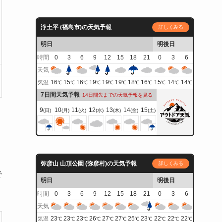
浄土平 (福島市)の天気予報
詳しくみる
明日
明後日
時間
0
3
6
9
12
15
18
21
0
3
6
天気
16
15
16
19
19
19
18
16
15
14
14
気温
℃
℃
℃
℃
℃
℃
℃
℃
℃
℃
℃
7日間天気予報
14日間先までの天気予報を見る
9
10
11
12
13
14
15
(日)
(月)
(火)
(水)
(木)
(金)
(土)
弥彦山 山頂公園 (弥彦村)の天気予報
詳しくみる
で
明日
明後日
時間
0
3
6
9
12
15
18
21
0
3
6
天気
23
23
23
26
27
27
25
23
22
22
22
気温
℃
℃
℃
℃
℃
℃
℃
℃
℃
℃
℃