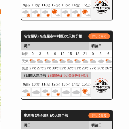
9
10
11
12
13
14
15
(日)
(月)
(火)
(水)
(木)
(金)
(土)
名古屋駅 (名古屋市中村区)の天気予報
詳しくみる
明日
明後日
時間
0
3
6
9
12
15
18
21
0
3
6
天気
27
27
27
30
32
32
31
28
27
26
26
気温
℃
℃
℃
℃
℃
℃
℃
℃
℃
℃
℃
7日間天気予報
14日間先までの天気予報を見る
9
10
11
12
13
14
15
(日)
(月)
(火)
(水)
(木)
(金)
(土)
摩周湖 (弟子屈町)の天気予報
詳しくみる
明日
明後日