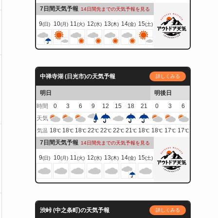
7日間天気予報
14日間先までの天気予報を見る
9
10
11
12
13
14
15
(日)
(月)
(火)
(水)
(木)
(金)
(土)
中禅寺湖 (日光市)の天気予報
詳しくみる
明日
明後日
時間
0
3
6
9
12
15
18
21
0
3
6
天気
18
18
18
22
22
22
21
18
18
17
17
気温
℃
℃
℃
℃
℃
℃
℃
℃
℃
℃
℃
7日間天気予報
14日間先までの天気予報を見る
9
10
11
12
13
14
15
(日)
(月)
(火)
(水)
(木)
(金)
(土)
渋峠 (中之条町)の天気予報
詳しくみる