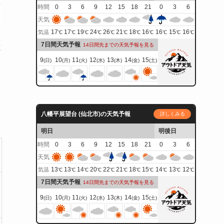
時間
0
3
6
9
12
15
18
21
0
3
6
天気
17
17
19
24
26
21
18
16
16
15
16
気温
℃
℃
℃
℃
℃
℃
℃
℃
℃
℃
℃
7日間天気予報
14日間先までの天気予報を見る
と
9
10
11
12
13
14
15
(日)
(月)
(火)
(水)
(木)
(金)
(土)
八幡平展望台 (仙北市)の天気予報
詳しくみる
明日
明後日
時間
0
3
6
9
12
15
18
21
0
3
6
天気
13
13
14
20
22
21
18
15
14
13
12
気温
℃
℃
℃
℃
℃
℃
℃
℃
℃
℃
℃
7日間天気予報
14日間先までの天気予報を見る
9
10
11
12
13
14
15
(日)
(月)
(火)
(水)
(木)
(金)
(土)