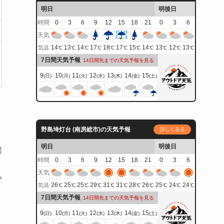
明日
明後日
時間
0
3
6
9
12
15
18
21
0
3
6
天気
14
13
14
17
18
17
15
14
13
12
13
気温
℃
℃
℃
℃
℃
℃
℃
℃
℃
℃
℃
7日間天気予報
14日間先までの天気予報を見る
9
10
11
12
13
14
15
(日)
(月)
(火)
(水)
(木)
(金)
(土)
野島埼灯台 (南房総市)の天気予報
詳しくみる
明日
明後日
票
時間
0
3
6
9
12
15
18
21
0
3
6
天気
か
26
25
25
29
31
31
28
26
25
24
24
気温
℃
℃
℃
℃
℃
℃
℃
℃
℃
℃
℃
7日間天気予報
14日間先までの天気予報を見る
9
10
11
12
13
14
15
(日)
(月)
(火)
(水)
(木)
(金)
(土)