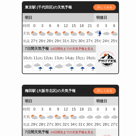
東京駅 (千代田区)の天気予報
詳しくみる
明日
明後日
時間
0
3
6
9
12
15
18
21
0
3
6
天気
27
26
26
29
31
32
30
27
25
24
25
気温
℃
℃
℃
℃
℃
℃
℃
℃
℃
℃
℃
7日間天気予報
14日間先までの天気予報を見る
10
11
12
13
14
15
16
(月)
(火)
(水)
(木)
(金)
(土)
(日)
リ
梅田駅 (大阪市北区)の天気予報
詳しくみる
明日
明後日
時間
0
3
6
9
12
15
18
21
0
3
6
天気
29
28
27
30
32
34
31
30
29
28
27
気温
℃
℃
℃
℃
℃
℃
℃
℃
℃
℃
℃
7日間天気予報
14日間先までの天気予報を見る