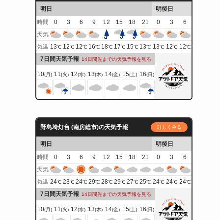
明日
明後日
時間
0
3
6
9
12
15
18
21
0
3
6
天気
13
12
12
16
18
17
15
13
13
12
12
気温
℃
℃
℃
℃
℃
℃
℃
℃
℃
℃
℃
7日間天気予報
14日間先までの天気予報を見る
10
11
12
13
14
15
16
(月)
(火)
(水)
(木)
(金)
(土)
(日)
野島埼灯台 (南房総市)の天気予報
詳しくみる
明日
明後日
時間
0
3
6
9
12
15
18
21
0
3
6
天気
24
23
24
29
28
29
27
25
24
24
24
気温
℃
℃
℃
℃
℃
℃
℃
℃
℃
℃
℃
7日間天気予報
14日間先までの天気予報を見る
10
11
12
13
14
15
16
(月)
(火)
(水)
(木)
(金)
(土)
(日)