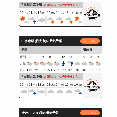
7日間天気予報
14日間先までの天気予報を見る
10
11
12
13
14
15
16
(月)
(火)
(水)
(木)
(金)
(土)
(日)
中禅寺湖 (日光市)の天気予報
詳しくみる
明日
明後日
時間
0
3
6
9
12
15
18
21
0
3
6
天気
17
16
17
22
23
22
20
19
18
17
17
気温
℃
℃
℃
℃
℃
℃
℃
℃
℃
℃
℃
7日間天気予報
14日間先までの天気予報を見る
10
11
12
13
14
15
16
(月)
(火)
(水)
(木)
(金)
(土)
(日)
渋峠 (中之条町)の天気予報
詳しくみる