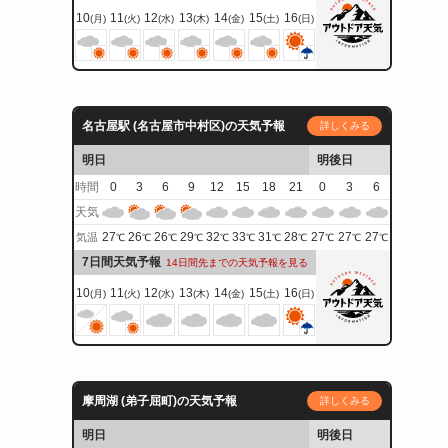
10
11
12
13
14
15
16
(月)
(火)
(水)
(木)
(金)
(土)
(日)
名古屋駅 (名古屋市中村区)の天気予報
詳しくみる
明日
明後日
時間
0
3
6
9
12
15
18
21
0
3
6
天気
27
26
26
29
32
33
31
28
27
27
27
気温
℃
℃
℃
℃
℃
℃
℃
℃
℃
℃
℃
7日間天気予報
14日間先までの天気予報を見る
10
11
12
13
14
15
16
(月)
(火)
(水)
(木)
(金)
(土)
(日)
摩周湖 (弟子屈町)の天気予報
詳しくみる
明日
明後日