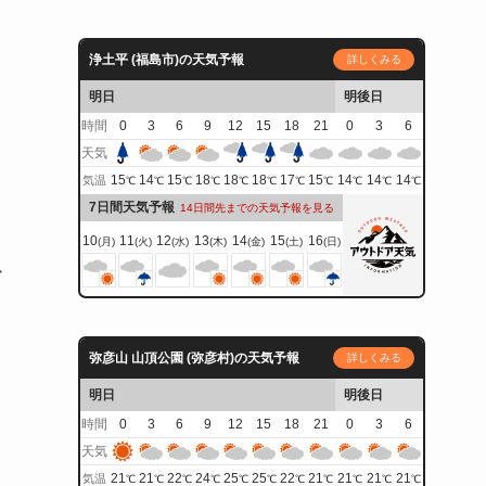
浄土平 (福島市)の天気予報
詳しくみる
明日
明後日
時間
0
3
6
9
12
15
18
21
0
3
6
天気
15
14
15
18
18
18
17
15
14
14
14
気温
℃
℃
℃
℃
℃
℃
℃
℃
℃
℃
℃
7日間天気予報
14日間先までの天気予報を見る
10
11
12
13
14
15
16
(月)
(火)
(水)
(木)
(金)
(土)
(日)
以
弥彦山 山頂公園 (弥彦村)の天気予報
詳しくみる
明日
明後日
時間
0
3
6
9
12
15
18
21
0
3
6
天気
21
21
22
24
25
25
22
21
21
21
21
気温
℃
℃
℃
℃
℃
℃
℃
℃
℃
℃
℃