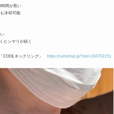
却時間が長い
も冷却可能
くい
長くヒンヤリが続く
の「COOLネックリング」
https://camshop.jp/?pid=168702251