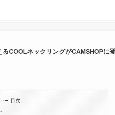
るCOOLネックリングがCAMSHOPに
目次
ム！