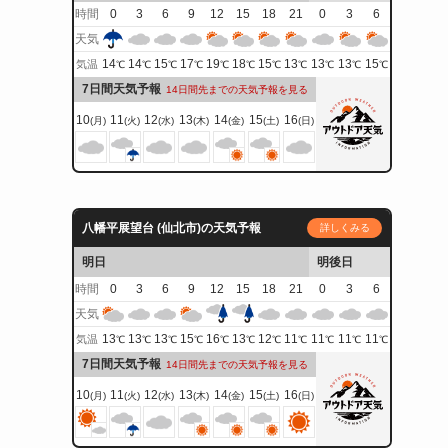
時間
0
3
6
9
12
15
18
21
0
3
6
天気
14
14
15
17
19
18
15
13
13
13
15
気温
℃
℃
℃
℃
℃
℃
℃
℃
℃
℃
℃
7日間天気予報
14日間先までの天気予報を見る
10
11
12
13
14
15
16
(月)
(火)
(水)
(木)
(金)
(土)
(日)
八幡平展望台 (仙北市)の天気予報
詳しくみる
明日
明後日
時間
0
3
6
9
12
15
18
21
0
3
6
天気
13
13
13
15
16
13
12
11
11
11
11
気温
℃
℃
℃
℃
℃
℃
℃
℃
℃
℃
℃
7日間天気予報
14日間先までの天気予報を見る
10
11
12
13
14
15
16
(月)
(火)
(水)
(木)
(金)
(土)
(日)