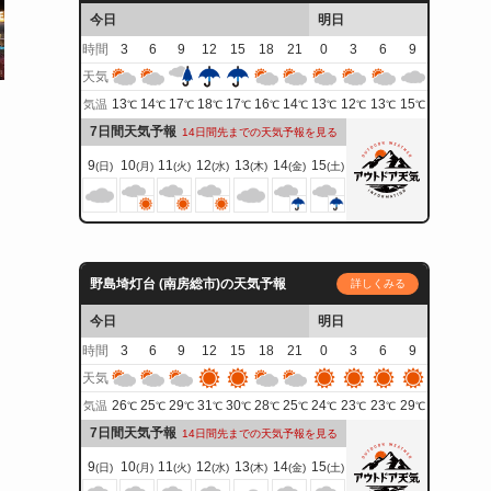
今日
明日
時間
3
6
9
12
15
18
21
0
3
6
9
天気
13
14
17
18
17
16
14
13
12
13
15
気温
℃
℃
℃
℃
℃
℃
℃
℃
℃
℃
℃
7日間天気予報
14日間先までの天気予報を見る
9
10
11
12
13
14
15
(日)
(月)
(火)
(水)
(木)
(金)
(土)
野島埼灯台 (南房総市)の天気予報
詳しくみる
今日
明日
時間
3
6
9
12
15
18
21
0
3
6
9
天気
26
25
29
31
30
28
25
24
23
23
29
気温
℃
℃
℃
℃
℃
℃
℃
℃
℃
℃
℃
7日間天気予報
14日間先までの天気予報を見る
9
10
11
12
13
14
15
(日)
(月)
(火)
(水)
(木)
(金)
(土)