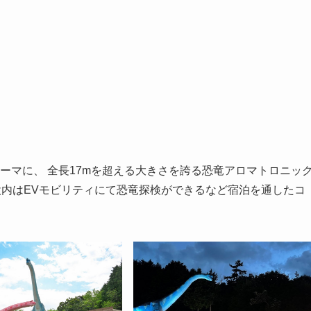
テーマに、 全長17mを超える大きさを誇る恐竜アロマトロニッ
施設内はEVモビリティにて恐竜探検ができるなど宿泊を通したコ