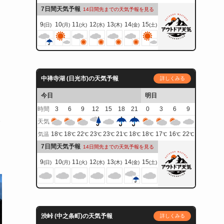
7日間天気予報
14日間先までの天気予報を見る
9
10
11
12
13
14
15
(日)
(月)
(火)
(水)
(木)
(金)
(土)
中禅寺湖 (日光市)の天気予報
詳しくみる
今日
明日
時間
3
6
9
12
15
18
21
0
3
6
9
天気
ク
18
18
22
23
23
21
18
18
17
16
22
気温
℃
℃
℃
℃
℃
℃
℃
℃
℃
℃
℃
7日間天気予報
14日間先までの天気予報を見る
9
10
11
12
13
14
15
(日)
(月)
(火)
(水)
(木)
(金)
(土)
渋峠 (中之条町)の天気予報
詳しくみる