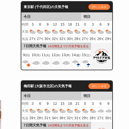
東京駅 (千代田区)の天気予報
詳しくみる
今日
明日
時間
3
6
9
12
15
18
21
0
3
6
9
天気
27
27
30
32
32
30
28
27
26
26
29
気温
℃
℃
℃
℃
℃
℃
℃
℃
℃
℃
℃
7日間天気予報
14日間先までの天気予報を見る
9
10
11
12
13
14
15
(日)
(月)
(火)
(水)
(木)
(金)
(土)
梅田駅 (大阪市北区)の天気予報
詳しくみる
今日
明日
時間
3
6
9
12
15
18
21
0
3
6
9
天気
28
28
31
34
36
32
31
29
28
27
30
気温
℃
℃
℃
℃
℃
℃
℃
℃
℃
℃
℃
7日間天気予報
14日間先までの天気予報を見る