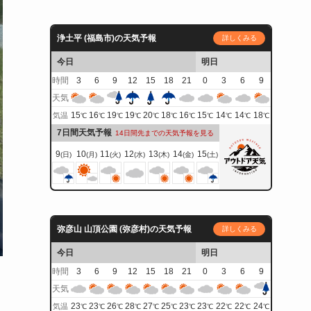
浄土平 (福島市)の天気予報
詳しくみる
今日
明日
時間
3
6
9
12
15
18
21
0
3
6
9
天気
15
16
19
19
20
18
16
15
14
14
18
気温
℃
℃
℃
℃
℃
℃
℃
℃
℃
℃
℃
7日間天気予報
14日間先までの天気予報を見る
9
10
11
12
13
14
15
(日)
(月)
(火)
(水)
(木)
(金)
(土)
弥彦山 山頂公園 (弥彦村)の天気予報
詳しくみる
今日
明日
時間
3
6
9
12
15
18
21
0
3
6
9
天気
23
23
26
28
27
25
23
23
22
22
24
気温
℃
℃
℃
℃
℃
℃
℃
℃
℃
℃
℃