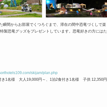
れた瞬間からお部屋でくつろぐまで、滞在の間中恐竜づくしで楽
は特製恐竜グッズをプレゼントしています。恐竜好きの方にはた
sorthotels109.com/skijam/plan.php
名様 大人19,000円～、1泊2食付き1名様 子供 12,350円
）