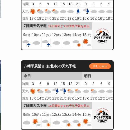
時間
3
6
9
12
15
18
21
0
3
6
9
天気
17
18
24
25
22
18
16
15
16
16
18
気温
℃
℃
℃
℃
℃
℃
℃
℃
℃
℃
℃
7日間天気予報
14日間先までの天気予報を見る
9
10
11
12
13
14
15
(日)
(月)
(火)
(水)
(木)
(金)
(土)
ン
八幡平展望台 (仙北市)の天気予報
詳しくみる
今日
明日
時間
3
6
9
12
15
18
21
0
3
6
9
天気
13
14
20
21
21
18
15
13
13
12
14
気温
℃
℃
℃
℃
℃
℃
℃
℃
℃
℃
℃
7日間天気予報
14日間先までの天気予報を見る
9
10
11
12
13
14
15
(日)
(月)
(火)
(水)
(木)
(金)
(土)