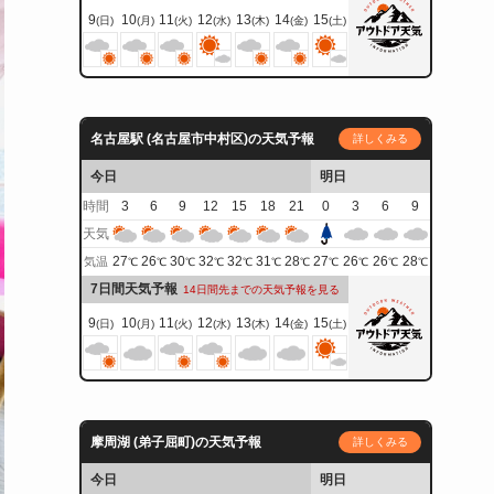
9
10
11
12
13
14
15
(日)
(月)
(火)
(水)
(木)
(金)
(土)
名古屋駅 (名古屋市中村区)の天気予報
詳しくみる
今日
明日
時間
3
6
9
12
15
18
21
0
3
6
9
天気
27
26
30
32
32
31
28
27
26
26
28
気温
℃
℃
℃
℃
℃
℃
℃
℃
℃
℃
℃
7日間天気予報
14日間先までの天気予報を見る
9
10
11
12
13
14
15
(日)
(月)
(火)
(水)
(木)
(金)
(土)
摩周湖 (弟子屈町)の天気予報
詳しくみる
今日
明日